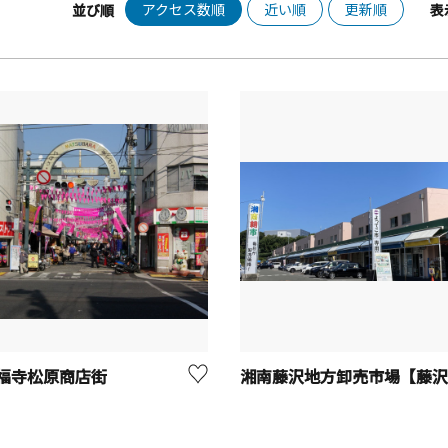
アクセス数順
近い順
更新順
並び順
表
福寺松原商店街