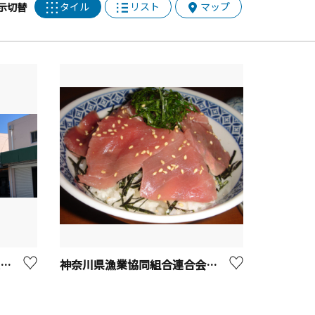
タイル
リスト
マップ
示切替
湘南藤沢地方卸売市場【藤沢市】
神奈川県漁業協同組合連合会まぐろ直販センター【三浦市】