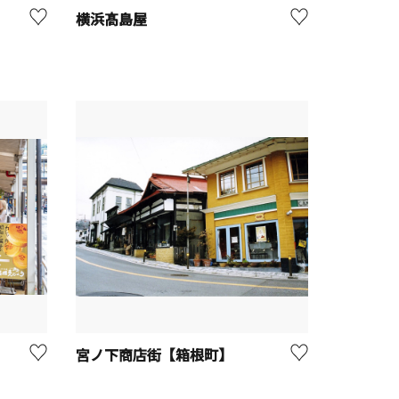
横浜髙島屋
宮ノ下商店街【箱根町】