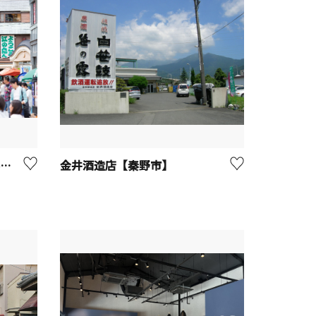
江の島弁財天仲見世通り【藤沢市】
金井酒造店【秦野市】