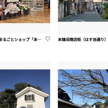
厚木市まるごとショップ「あつまる」
本鵠沼商店街（はす池通り）