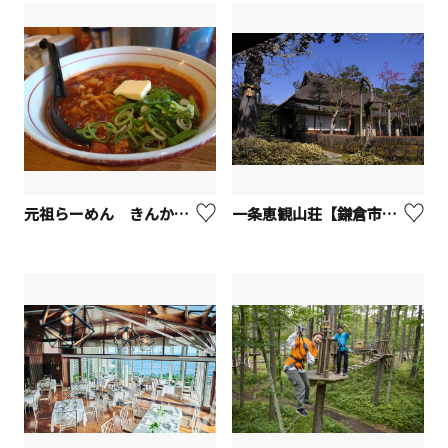
元祖らーめん きんかどう本店【座間市】
一条恵観山荘【鎌倉市】※観光事業者向けUV