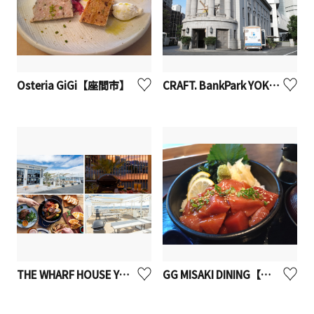
Osteria GiGi【座間市】
CRAFT. BankPark YOKOHAMA【横浜市】
THE WHARF HOUSE YAMASHITA KOEN ザ・ワーフハウス山下公園【横浜市】※観光事業者向けUV
GG MISAKI DINING【座間市】