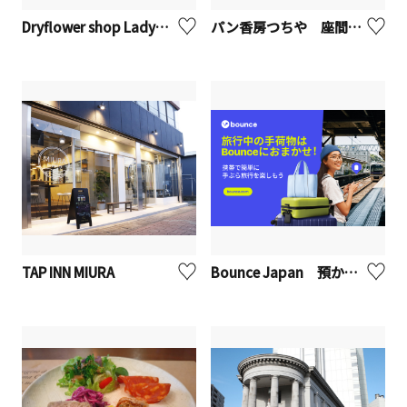
Dryflower shop Lady【座間市】
パン香房つちや 座間立野台店【座間市】
TAP INN MIURA
Bounce Japan 預かりサービス