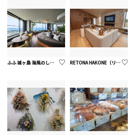
ふふ 城ヶ島 海風のしらべ
RETONA HAKONE（リトナ箱根）【箱根町】