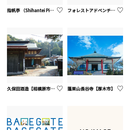
指帆亭 （Shihantei Pine Tree Resort）【二宮町】※観光事業者向けUV
フォレストアドベンチャー箱根／小田原／よこはま※観光事業者向けUV
久保田酒造【相模原市】※観光事業者向けUV
蓬莱山長谷寺【厚木市】