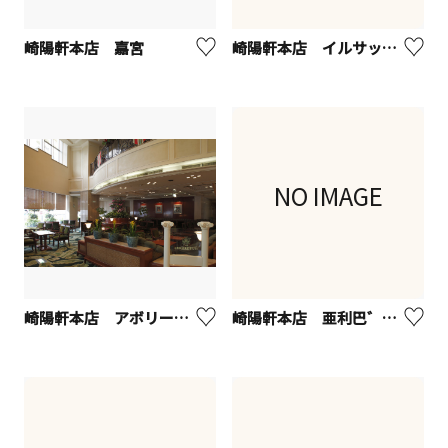
崎陽軒本店 嘉宮
崎陽軒本店 イルサッジオ
NO IMAGE
崎陽軒本店 アボリータム
崎陽軒本店 亜利巴゛巴゛