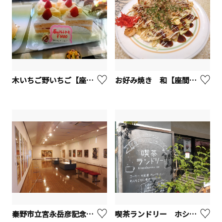
木いちご野いちご【座間市】
お好み焼き 和【座間市】
秦野市立宮永岳彦記念美術館【秦野市】
喫茶ランドリー ホシノタニ団地【座間市】