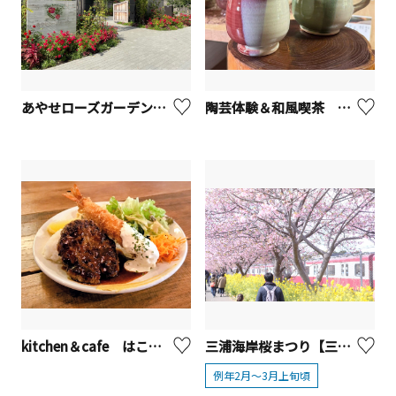
あやせローズガーデン【綾瀬市】
陶芸体験＆和風喫茶 ひばり茶寮【座間市】
kitchen＆cafe はこねの森【座間市】
三浦海岸桜まつり【三浦市】
例年2月～3月上旬頃