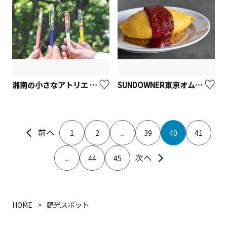
湘南の小さなアトリエ Nature Living【逗子市】
SUNDOWNER東京オムレツ
1
2
...
39
40
41
...
44
45
HOME
観光スポット