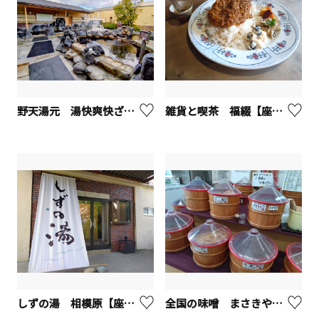
野天湯元 湯快爽快ざま【座間市】
雑貨と喫茶 福綴【座間市】
しずの湯 相模原【座間市】
全国の味噌 まさきや【座間市】