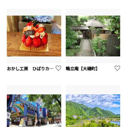
おかし工房 ひばりカフェ【座間市】
鴫立庵【大磯町】