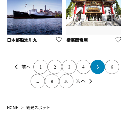
日本郵船氷川丸
横濱関帝廟
1
2
3
4
5
6
...
9
10
HOME
観光スポット