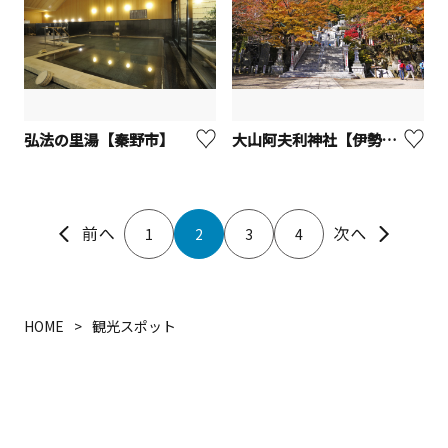
弘法の里湯【秦野市】
大山阿夫利神社【伊勢原市】
1
2
3
4
HOME
観光スポット