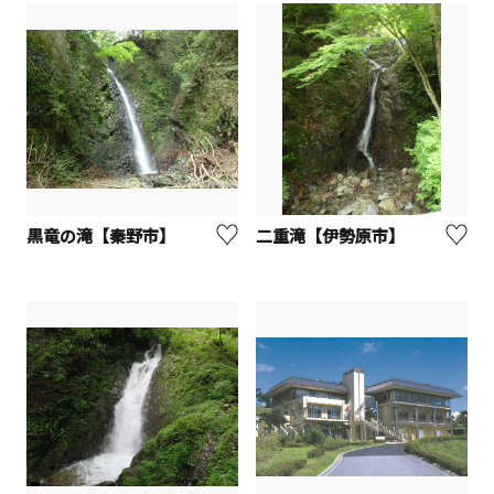
黒竜の滝【秦野市】
二重滝【伊勢原市】