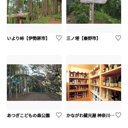
いより峠【伊勢原市】
三ノ塔【秦野市】
あつぎこどもの森公園
かながわ蔵元屋 神奈川県酒造組合【厚木市】