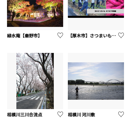
緑水庵【秦野市】
【厚木市】さつまいも掘り（観光農園「Blueberry HILLS あつぎ」）
相模川三川合流点
相模川 河川敷