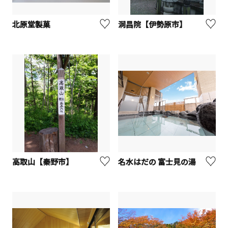
北原堂製菓
洞昌院【伊勢原市】
高取山【秦野市】
名水はだの 富士見の湯