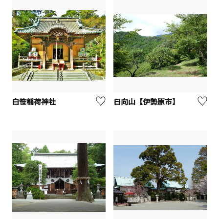
白笹稲荷神社
日向山【伊勢原市】