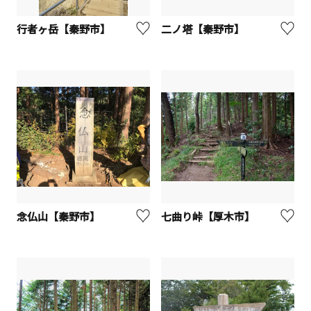
行者ヶ岳【秦野市】
二ノ塔【秦野市】
念仏山【秦野市】
七曲り峠【厚木市】