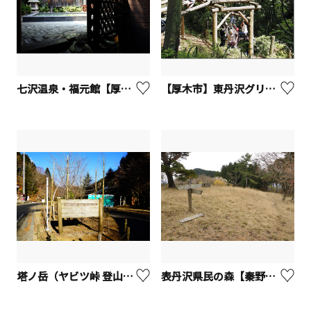
七沢温泉・福元館【厚木市】
【厚木市】東丹沢グリーンパーク
塔ノ岳（ヤビツ峠 登山口）【秦野市】
表丹沢県民の森【秦野市】