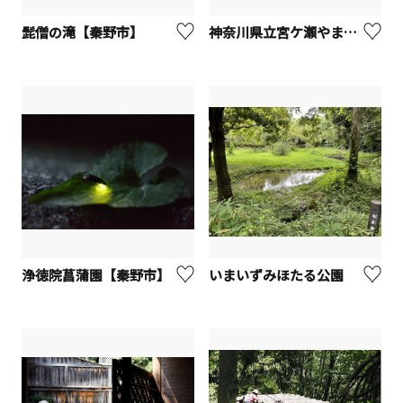
髭僧の滝【秦野市】
神奈川県立宮ケ瀬やまなみセンター
浄徳院菖蒲園【秦野市】
いまいずみほたる公園