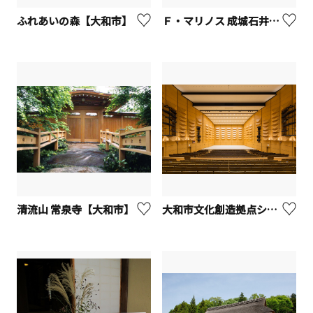
ふれあいの森【大和市】
Ｆ・マリノス 成城石井パーク（大和ゆとりの森）
清流山 常泉寺【大和市】
大和市文化創造拠点シリウス やまと芸術文化ホール