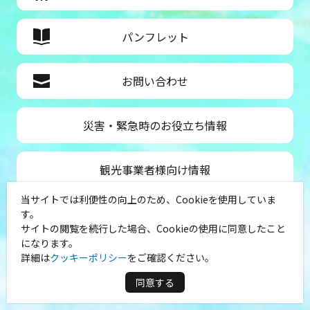
パンフレット
お問い合わせ
災害・緊急時のお役立ち情報
観光事業者様向け情報
当サイトでは利便性の向上のため、Cookieを使用していま
公益社団法人神奈川県観光協会
す。
サイトの閲覧を続行した場合、Cookieの使用に同意したこと
〒231-8521
になります。
神奈川県横浜市中区山下町１
詳細は
クッキーポリシー
をご確認ください。
（シルクセンター内）
TEL：045-681-0007
同意する