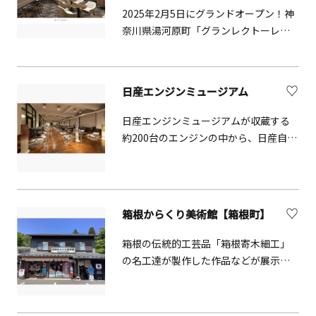
湯河原」の楽しみ方は「無限
2025年2月5日にグランドオープン！神
（=Infinite）」です。
奈川県湯河原町「グランレクトーレ湯
河原」2017年に宿泊研修施設として開
業した「レクトーレ湯河原」を全面改
装し、企業研修だけでなくより上質で
日産エンジンミュージアム
快適な個人の観光旅行にも対応した全
55室の宿泊施設です。 「グランレクト
日産エンジンミュージアムが収蔵する
ーレ」とは「グランレクトーレ」は
約200台のエンジンの中から、日産自動
TKPが展開する「レクトーレ」シリー
車を代表する28台を常時展示してお
ズの上位ブランドで、充実したサウ
り、歴代の日産のエンジンやレースで
ナ・スパやお客様それぞれのスタイル
活躍したエンジンをご見学いただけま
に合わせた過ごし方が見つかる多彩な
す。ミュージアムの建物は、1934年に
箱根からくり美術館【箱根町】
ラウンジをご用意しております。日頃
横浜工場1号館として誕生してから1968
の疲れを癒したい方、ホテルステイを
年に本社が東京・銀座に移転するまで
箱根の伝統的工芸品「箱根寄木細工」
楽しみたい個人のお客様はもちろん、
本社として利用されていたもので、
の名工達が製作した作品などが展示さ
法人のお客様のオフサイトミーティン
2002年に横浜市により歴史的建造物に
れている美術館。展示室内には秘密箱
グやインセンティブ旅行にも最適な施
指定され、2007年には経済産業省から
等の仕掛けがある作品を実際に触って
設です。 コンセプト「Infinite Living」
近代化産業遺産に指定されています。
遊ぶことも。職人と知恵比べしてみま