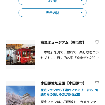
並び順
表示切替
京急ミュージアム【横浜市】
「本物」を見て、触れて、楽しむをコン
セプトに、歴史的名車「京急デハ230
形」を展示するほか、沿線を忠実に再
現した「京急ラインジオラマ」や「鉄
道シミュレーション」など、各種展示
や体験をご用意しております。【重
小田原城址公園【小田原市】
要】一部体験は、WEBによる事前予約
歴史ファンから子連れファミリーまで、何
が必要です。
通りもの楽しみ方がある公園
歴史ファンは小田原城を、カメラファ