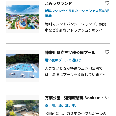
よみうりランド
見番所・展望広場。69段の階段を上っ
りの橋があり、桜・紅葉の並木越しに
た先、芦ノ湖の向こう側に富士山の絶
白い天守閣を望める写真映えスポット
絶叫マシンやイルミネーションで人気の遊
園地
景が見えます。
です。小さな子どもと一緒なら「こど
も遊園地」へ。豆汽車やバッテリーカ
絶叫マシンやバンジージャンプ、観覧
ーなどの遊具があります。常盤木門1階
車など多彩なアトラクションをメイン
で着付け体験をするのもおすすめ。甲
に、キャラクターやアシカのショーな
冑・打掛・忍者衣装の貸出をしていま
ど、小さな子どもから大人まで楽しめ
す。武士・お姫様・忍者に変身し、小
る、緑豊かな遊園地です。夏にはプー
神奈川県立三ツ池公園プール
田原城をバックに撮影すれば記念の1枚
ル、冬にはイルミネーションなど、年
暑い夏はプールで遊ぼう
に。
間を通じてさまざまなイベントが開催
されます。アトラクションでは丘陵の
大きな池と森が特徴の三ツ池公園で
地形を活かしたジェットコースター
は、夏場にプールを開設しています。
「バンデット」が不動の人気No.1。最
25メートルプール、幼児用のスワンプ
高時速110kmでアップダウンを繰り返
ールとカエルプールがあります。お子
して疾走するコースターはスリル満点
様から大人の方まで、森に囲まれた環
万葉公園 湯河原惣湯 Books and Retreat【湯河原町】
です。また、生活に根付いた5業種（自
境の中でプールを楽しむことができる
動車、食品、ファッション、文具、健
森、川、湯、食、本。
のも魅力です。公園内にはプールの他
康）のモノづくりを体感できるエリア
にも、ロングすべり台などの遊具のほ
公園内には、万葉集の中でただ一つの