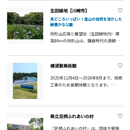
ります。シイやタブを中心とした照葉
生田緑地【川崎市】
樹林の中を散策したり、海上を行き交
見どころいっぱい！里山の自然を活かした
う船舶を眺めたり、海岸沿いでのバー
緑豊かな公園
ベキューなど、さまざまな楽しみ方が
枡形山広場と展望台（生田緑地内）標
できます。園内には、日本最初の洋式
高84ｍの枡形山は、鎌倉時代の源頼朝
灯台「観音埼灯台」や、東京湾を中心
の侍大将であった稲毛三郎重成が城を
とする海や自然を学べる「観音崎自然
構えたと伝えられています。春にはサ
博物館」のほか、公園周辺には横須賀
クラが咲き誇り、お花見客で賑わいま
や三浦半島ゆかりの作家の作品を展示
横須賀美術館
す。展望台からは東京都心や多摩川な
する「横須賀美術館」もあり、公園を
ど360度のパノラマが楽しめます。※ 展
含む周辺地では、自然・歴史・文化
2025年11月4日～2026年8月まで、改修
望台開放時間 9：00~17：00 【施設概
と、多彩な魅力を楽しむことができま
工事のため長期休館となります。
要】川崎市北西部に位置する生田緑
す。
※2026年9月リニューアルオープン予
地。かつての里山の風情を残し、ゲン
定。※レストラン・アクアマーレ及び
ジボタルをはじめとした多様な動植物
ミュージアムショップは、 2025年11月
が生息する、緑の宝庫です。春には枡
4日～2026年3月まで休業予定。※オン
県立足柄ふれあいの村
形山のサクラ、初夏にはハナショウ
ラインミュージアムショップにつきま
ブ、秋には美しい紅葉など、四季折々
しては、休業期間中も営業自然豊かな
「足柄ふれあいの村」は、団体や家族