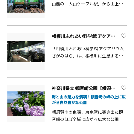
もございます。ご家族でぜひ遊びに来
いただけるほか、大浴場やサウナも利
山麓の「大山ケーブル駅」から山上の
てください♪
用可能です。 レストラン地元の旬の食
「阿夫利神社駅」をつないでいます。
材を薪火グリルで丁寧に仕上げるビュ
全長0.8㎞、標高差278ｍの急勾配を約6
ッフェレストラン「薪火」では、料理
分で結び、標高700mの絶景スポットへ
のライブ感を楽しみながら、湯河原な
といざないます。眼下の江ノ島をはじ
相模川ふれあい科学館 アクアリウムさがみはら【相模原市】
らではの新鮮な味覚を心ゆくまでご堪
め、大山の四季の自然や車窓を流れる
能いただけます。 ラウンジマルチラウ
眺望を堪能できる大きな窓が特徴のケ
「相模川ふれあい科学館 アクアリウム
ンジではフリードリンクや軽食をご提
ーブルカーは、2016年グッドデザイン
さがみはら」は、相模川に生息する生
供しており、お出かけの際の待ち合わ
賞を受賞しました。中間駅の「大山寺
き物を中心に相模川の生き物を中心に
せやお風呂上がりの休憩など、多様な
駅」で途中下車もできます。
展示する水族館です。上流から河口ま
シーンでご利用いただけます。ダーツ
で相模川を再現した「流れのアクアリ
や麻雀を楽しめるアクティブラウンジ
ウム」や、足元を泳ぐ魚たちを観察で
神奈川県立 観音崎公園【横須賀市】
や会議室、イベントスペースも備えて
きる「水上散歩水槽」、餌付け体験で
います。
海と山の魅力を満喫！観音崎の岬の上に広
きる「お魚にごはん」など子供から大
がる自然豊かな公園
人まで楽しめます。飼育員によるガイ
横須賀市の東端、東京湾に突き出た観
ドや、ものづくりワークショップも充
音崎のほぼ全域に広がる広大な公園。6
実!
月には各所にアジサイが咲き、青や
紫、白、ピンクなどの花々が園内を彩