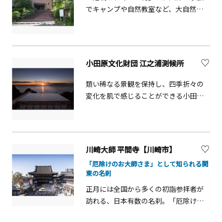
の自然を感じられます。園内には、各
三浦半島の東端、風光明媚な観音崎に
でキャンプや自然教室など、大自然の
地の伝統的な民家を集めた「日本民家
ある美術館です。多彩な企画展のほ
中で様々な体験活動ができる野外教育
園」、川崎生まれの芸術家の「岡本太
か、環境と調和したユニークな建築と
施設です。学びながら楽しめるプログ
郎美術館」、プラネタリウムのある
絶景美術館にも選ばれた抜群の眺望が
ラムがたくさん用意されており、野外
「かわさき宙（そら）と緑の科学館」
魅力です。有名シェフが総料理長のイ
炊事プログラムでは、薪を使ったBBQ
など個性あふれる文化施設が点在。さ
小田原文化財団 江之浦測候所
タリアンレストランも人気です。
などが楽しめます。また、一年を通し
まざまな楽しみ方ができるのも魅力で
てキャンプイベントも行っており、自
類い稀なる景観を保持し、四季折々の
す。【花の見頃】ヤマツツジ：5月上
然の中で貴重な思い出が作れます。利
変化を肌で感じることができる小田原
旬、ヤマユリ：7月中旬～8月上旬、カ
用には予約が必要です。
市片浦地区の江之浦。ここに建設され
ンツバキ・サザンカ：12月～2月生田緑
たのが、現代美術作家・杉本博司自ら
地のしょうぶ園には約 2800 株のハナシ
が敷地全体を設計した壮大なランドス
ョウブが植栽されています。例年の花
ケープ「小田原文化財団 江之浦測候
期は 5 月下旬～6 月中旬です。しょうぶ
川崎大師 平間寺【川崎市】
所」です。天空を測候することで自身
園の中心には東屋が立っており、風情
「厄除けのお大師さま」として知られる関
の場を確認し、アートの起源に立ち戻
ある風景を楽しむことができます。
東の名刹
る場として構想されたこの施設は、ギ
（ハナショウブが植わっている池の面
正月には全国から多くの初詣参拝者が
ャラリー棟、野外の舞台、茶室等で構
積：785 ㎡。）
訪れる、日本有数の名刹。「厄除けの
成され、日本の各時代の建築様式や工
お大師さま」として知られ、大本堂で
法を通観することもできます。※見学