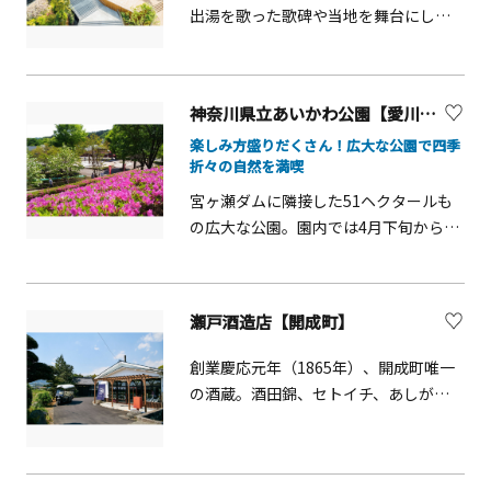
「グッジョバ!!」も必見です。最寄りの
か、足をつけて涼める「水の広場」も
出湯を歌った歌碑や当地を舞台にした
京王よみうりランド駅から遊園地まで
人気です。
国木田独歩「湯河原行き」の一節が刻
はゴンドラ「スカイシャトル」で約5～
まれている独歩の碑等があります。ま
10分。駅と園の往復は空中散歩を楽し
た、湯権現と称される熊野神社があ
むことができます。
神奈川県立あいかわ公園【愛川町】
り、温泉の神様として地元の信仰あつ
楽しみ方盛りだくさん！広大な公園で四季
い神社として知られています。新しく
折々の自然を満喫
誕生した「湯河原惣湯 Books and
Retreat」は森を感じながら、湯で緩
宮ヶ瀬ダムに隣接した51ヘクタールも
み、食で満たされ、本に没頭する。
の広大な公園。園内では4月下旬から5
樹々の間や川のほとりに点在するテラ
月にかけて、約40種40,000本の色とり
スで、思い思いに過ごす。そんな豊かな
どりのツツジが一面に咲き誇る「花の
体験ができる場所です。玄関テラス■1
斜面」や、天気が良い日は横浜ランド
瀬戸酒造店【開成町】
階 カフェ、観光案内コーナー（外施
マークまでも望める眺望抜群の「風の
設：足湯）■2階 （一社）湯河原温泉
丘」など、大スケールの感動的な景色
創業慶応元年（1865年）、開成町唯一
観光協会、湯河原温泉旅館協同組合、
が迎えてくれます。また、ふわふわド
の酒蔵。酒田錦、セトイチ、あしがり
コワーキングスペース、貸出用会議室
ームなどの大型遊具や誰もが遊べるイ
郷の3ブランドを軸に日本酒のよろこび
ほか惣湯テラス源泉かけ流しの温泉、
ンクルーシブな遊具のほか、「ジャブ
を広げています。敷地内は
サウナ、ダイニング、ラウンジ、ライブ
ジャブ池」など、子どもたちが一日中
SakeTerraceとして「角打ち」が楽し
ラリー
思いきり遊びまわることができます。4