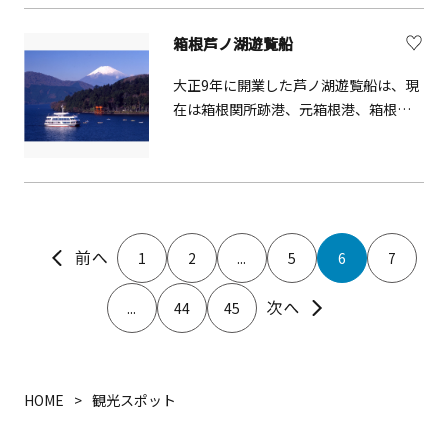
は毎日欠かすことなくご信徒の諸願成
は要予約。詳細は公式HPを参照くださ
就を祈る護摩祈祷が勤修されていま
い。&copy;Odawara Art Foundation
箱根芦ノ湖遊覧船
す。早朝から参拝できますので、混雑し
ない午前中がおススメです。参拝後の
大正9年に開業した芦ノ湖遊覧船は、現
仲見世も楽しみの一つ。
在は箱根関所跡港、元箱根港、箱根園
港の3つの港をつなぐ定期航路と、3港
どこから乗船しても遊覧して同じ港に
戻ってくる周遊航路があります。広々
とした客室の大きな窓から湖岸を眺め
られるほか、展望甲板からは芦ノ湖を
360度パノラマで楽しむことができま
1
2
...
5
6
7
す。
...
44
45
HOME
観光スポット