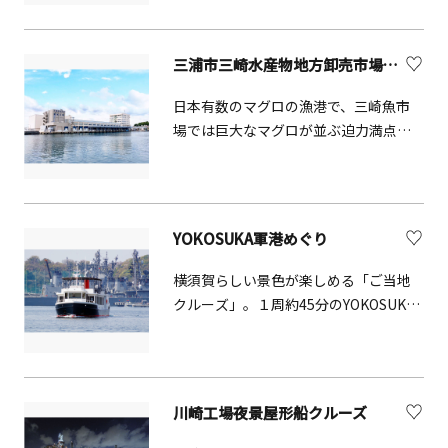
ど、海とのふれあいと理解を深める場
まのお越しをお待ちしております。
として、またビーチスポーツやライフ
セービング活動等の活動支援、そして
三浦市三崎水産物地方卸売市場（みさき魚市場）
一般来園者の利用拠点として開放して
います。
日本有数のマグロの漁港で、三崎魚市
場では巨大なマグロが並ぶ迫力満点の
入札風景を見学できます。特に冷凍マ
グロ類の取引が有名で、1日に400本か
ら1000本程度の取引がされています。
不定休のため、見学については公式ホ
YOKOSUKA軍港めぐり
ームページ等でご確認ください。
横須賀らしい景色が楽しめる「ご当地
クルーズ」。１周約45分のYOKOSUKA
軍港めぐりでは、アメリカ海軍や海上
自衛隊の艦船を間近に見ることができ
ます。横須賀港は今から約170年前に米
国ペリー艦隊が上陸して以来、海軍港
川崎工場夜景屋形船クルーズ
として発展してきました。アメリカ海