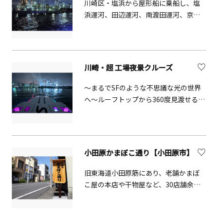
軍施設（横須賀本港）と海上自衛隊の
川崎区・塩浜から屋形船に乗船し、塩
司令部（長浦港）が置かれた港として
浜運河、田辺運河、南渡田運河、京浜
広く知られており、これらの港を船で
運河、大師運河、末広運河、千鳥運河
めぐります。船内では、案内人による
等を巡りながら、海上から工場夜景を
ガイドを聞くことができます。
楽しむツアーです。塩浜の船着場まで
はマイクロバスで送迎あり。川崎駅東
川崎・超 工場夜景クルーズ
口から土曜日になると「川崎工場夜景
クルーズ」行の専用バスが出発しま
～まるでSFのような不思議な光の世界
す。クルーズには工場夜景ナビゲータ
へ～ルーフトップから360度見渡せる贅
ーが同行し、臨海部の歴史や工場の概
沢クルーズ暗闇に浮かぶ数々のタンク
要等について、参加される皆様にわか
や煙突。その先を進むと、幻想的な鉄
りやすくお伝えしています。水面にう
骨の世界が美しく煌めきます。潮風と
つる操業の灯りは、イルミネーション
炎の匂いを感じながら、工場夜景のア
小田原かまぼこ通り【小田原市】
とは異なる美しさをお楽しみいただけ
ートイルミネーションを船上からお楽
ます。※解散時間は集合時間から約3時
しみください。ハンマーヘッド発着
旧東海道小田原筋にあり、老舗かまぼ
間後です。&nbsp;3月～9月 18：20集
（90分クルーズ）17:10発 / 19:00発
こ屋の本店や干物屋など、30店舗余り
合（18：30送迎バス出発）10月～2月
が軒を連ねています。かつて魚市場だ
17：20集合（17：30送迎バス出発）
ったこともあり、漁師町風情が色濃く