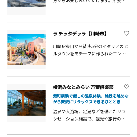
方からお楽しみいただけます。所要時
人まで家族みんなで楽しめます。フラ
間は約50分です。バスから船へ変わる
ンス生まれの自然共生型アウトドアパ
スプラッシュの瞬間は迫力満点です。
ークです! ファミリー向けのキャノ
ピーコースと、大人向けのアドベンチ
ラ チッタデッラ【川崎市】
ャーコースがあ
り その他にも約
川崎駅東口から徒歩5分のイタリアのヒ
7mにも及ぶ「クリフチャレンジャ
ルタウンをモチーフに作られたエンタ
ー」、近隣にはパターゴルフもありま
テイメントの街。映画、ライブ、お食
す。 樹の上で、自ら安全器
事、ショッピングなどをお楽しみいた
具を操作し、自分で安全を確保して前
だけます。日本最大級のハロウィンイ
へ進みます。 それが最大の魅力で
ベント「カワサキハロウィン」や、沖
す！
横浜みなとみらい 万葉倶楽部
縄イベント「はいさいFESTA」の開催
港町横浜で癒しの温泉体験、絶景を眺めな
など、常に新しいカルチャーを発信し
フォレストアドベンチャ
がら贅沢にリラックスできるひととき
続けている複合商業施設です。
ーでは誰もが「真剣に楽しむ」ことが
温泉や大浴場、足湯などを備えたリラ
でき、「子どもは大人に。大人は子ど
クゼーション施設で、観光や旅行の疲
もに！」ここでしかできない体験があ
れを癒すのに最適です。展望露天風呂
ります！ コース詳細につきまし
からは横浜の街並みや港の景色を一望