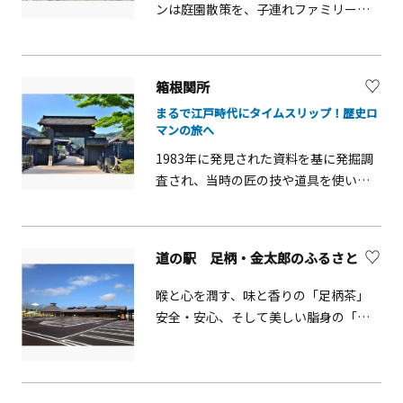
ンは庭園散策を、子連れファミリーは
遊園地を。多彩な楽しみのある城址公
園です。歴史ファンは馬出門、銅門、
常盤木門を通って本丸、天守閣へ。天
箱根関所
守閣には小田原城の歴史を感じさせる
まるで江戸時代にタイムスリップ！歴史ロ
展示の数々があります。5Fの展望デッ
マンの旅へ
キからの眺めは絶景！「常盤木門
1983年に発見された資料を基に発掘調
SAMURAI館」には甲冑や刀剣など武具
査され、当時の匠の技や道具を使い復
の展示や武士の世界観を表現したプロ
元された江戸時代の交通の要衝、箱根
ジェクションマッピングがあり、「小
関所。黒々とした関所の門をくぐると
田原城NINJA館」では戦国時代に北条氏
一気に江戸時代にタイムスリップした
を陰で支えたと言われる風魔忍者の存
道の駅 足柄・金太郎のふるさと
かのよう。施設毎に再現がなされ当時
在を体験しながら学べます。カメラフ
の様子をうかがい知ることができま
ァンは花暦をチェック。桜や紅葉はも
喉と心を潤す、味と香りの「足柄茶」
す。隣接する箱根関所資料館では、関
ちろんのこと、1～2月の梅、3～4月の
安全・安心、そして美しい脂身の「や
所通行手形や判鑑・高札などの史料や
桜、4〜5月の藤・ツツジ、5〜6月の花
まゆりポーク」豊かな自然と農作物が
武器、関所の復元過程や建物などを紹
菖蒲・紫陽花、7～8月の蓮など、園内
育てる「足柄牛」が味わえます。●住
介されています。中でもおすすめは当
にはカメラに収めたくなる四季折々の
所：神奈川県南足柄市竹松1117-1
時監視をするために設置されていた遠
風景が展開。「お堀端通り」は、朱塗