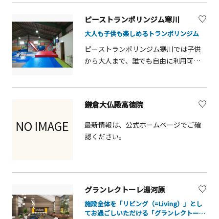
残る通りです。食べ歩きにピッタリな
揚げかまぼこは、店先や近くの海辺で
ピーストランポリンジム寒川
お召し上がりいただけます。
大人も子供も楽しめるトランポリンジム
ピーストランポリンジム寒川では子供
から大人まで、誰でも自由に利用可能
です。 初心者用や競技用、体操用な
ど、様々な種類のトランポリンをご用
意しておりますので、いろいろな遊び
鎌倉大仏殿高徳院
方が楽しめます。営業案内や混雑状況
などはホームページをご覧ください！
NO IMAGE
最新情報は、公式ホームページでご確
認ください。
グランレクトーレ湯河原
施設全体を「リビング（=Living）」とし
てお過ごしいただける「グランレクトーレ