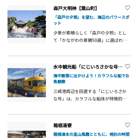
ては弊社HPを参照くださ
でき、日帰りでも贅沢な時間を楽しめ
森戸大明神【葉山町】
い。
ます。館内には飲食店や休憩スペー
「森戸の夕照」を望む、海辺のパワースポ
ス、リラクゼーションサービスも揃
ット
い、家族連れやカップル、友人との観
夕景が素晴らしく「森戸の夕照」とし
光利用にも便利です。夜景を眺めなが
て「かながわの景勝50選」に選ばれて
らゆったり過ごせる特別なひとときを
います。古来よりお祓いの霊所とさ
提供します。
れ、鎌倉時代には「七瀬祓い・加持祈
祷」が行われ災厄消除の重要な場所だ
水中観光船「にじいろさかな号」【三浦市】
ったとされています。子宝の聖地とし
海中散策に出かけよう！カラフルな船でお
ても信仰が篤く、全国より多くの参拝
魚観察
者が訪れます。
三崎港周辺を回遊する「にじいろさか
な号」は、カラフルな船体が特徴的な
半潜水式の観光船。船底の展望室にガ
ラス張りの窓がついており、魚たちと
一緒に泳いでいるような感覚で気軽な
箱根湯寮
海中散歩を楽しめます。船上で海鳥の
箱根湯本の里山風趣とともに、格別の時間
エサを販売しているため、観察ポイン