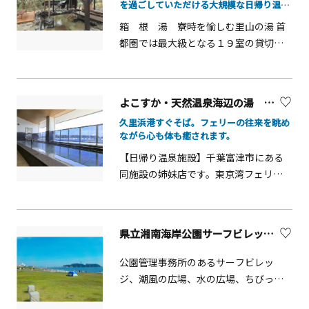
を過ごしていただける大規模な日帰り温泉
トに着くまではカモメやトンビと戯れ
です。
箱 根 湯 寮時を愉しむ里山の湯 首
て過ごすことができます。海鳥が勢い
都圏では最大級となる１９室の貸切個
よくエサをかっさらう姿は迫力満点
室露天風呂や壺風呂など本格的なお食
で、大興奮間違いなし！ポイントでは
事とともにお楽しみいただけます。箱
海上からエサを撒くので、一気に魚が
根湯寮のイメージは、「古民家風の里
集まってきます。水族館とは一味違う
よこすか・天然温泉海辺の湯 久里浜店 （横須賀市）
山温泉」。箱根湯本の里山風趣ととも
リアルな海の様子を観察するも良し、
久里浜港すぐそば。フェリーの往来を眺め
に、格別の時間を過ごしていただける
船上で魚の餌付け体験をしても良し。
ながら心も体も癒されます。
大規模な日帰り温泉です。箱根湯寮の
魚も鳥もエサをもらえることを分かっ
【日帰り温泉施設】千葉富津市にある
テーマは、「お湯のおもてなし」と
ていて、自然と船に近寄ってくるそう
同施設の姉妹店です。東京湾フェリー
「食のおもてなし」。大浴場から、露
です。
久里浜港すぐそばにあり露天風呂から
天風呂、壷風呂、首都圏では最大級と
は東京湾や房総半島を一望できます。
なる十九室の貸切個室露天風呂まで、
美しい景色を見ながら温泉にゆったり
多彩な湯屋がたっぷりの湯をたたえ、
県立湘南海岸公園サーフビレッジ【藤沢市】
浸かり、1階のお食事処では新鮮魚介も
美味しい魚料理、囲炉裏料理などの本
楽しめます。 &nbsp;
格的な食もまた、くつろぎのひととき
公園管理事務所のあるサーフビレッ
に彩りを添えます。 しばし、日常を脱
ジ、潮風の広場、水の広場、ちびっこ
ぎ捨てて、心身ともにゆったりと。箱
広場、ヤシと芝生広場、多目的広場な
根湯寮は、おもてなしの心で、みなさ