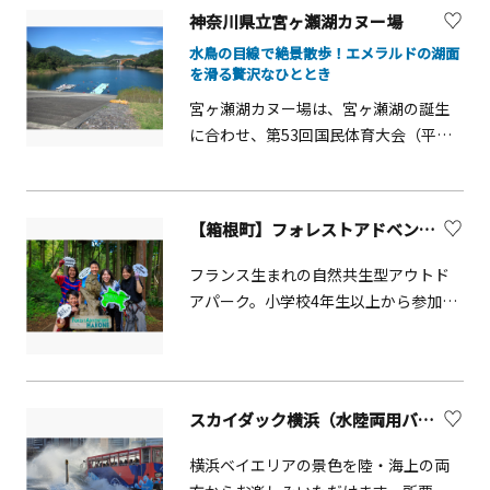
める【Niwa】、直売所で買ったお酒を
神奈川県立宮ヶ瀬湖カヌー場
月から11月までは宮ヶ瀬ダムのダイナ
飲むことができる【Hiroba】など気軽
ミックな観光放流の見学拠点として利
水鳥の目線で絶景散歩！エメラルドの湖面
に訪れることができます。蔵直営のキ
を滑る贅沢なひととき
用され、パークセンター前からダム下
ッチンカー【SakeBar】の営業日には
までは、子どもたちに人気のロードト
宮ヶ瀬湖カヌー場は、宮ヶ瀬湖の誕生
さらに多くのお酒を楽しむことができ
レイン「愛ちゃん号」が走ります。ほ
に合わせ、第53回国民体育大会（平成
ます。また蔵のすぐ近くにある街の重
かにも、伝統工芸による創作体験がで
10年かながわ・ゆめ国体）のカヌー
要文化財にも指定されている古民家
きる「工芸工房村」や、愛川の自然や
（レーシング）競技施設として整備さ
『瀬戸屋敷』の見学もおすすめです。
歴史を紹介する「愛川町郷土資料館」
れました。国体終了後もカヌーを通じ
【箱根町】フォレストアドベンチャー・箱根
などがあり整備され、さまざまな楽し
た県民の生涯スポーツ拠点として、宮
み方ができる公園です。
ヶ瀬湖周辺地域の振興のため、施設利
フランス生まれの自然共生型アウトド
用が図られています。
アパーク。小学校4年生以上から参加で
きる本格的なアドベンチャーコース
と、身長110cm以上から参加できるキ
ャノピーコースがあります。森の特徴
を生かした様々なアクティビティと、
スカイダック横浜（水陸両用バス「スカイダック」）【横浜市】
約120mのジップスライドで森の中を駆
け抜ける爽快感はたまりません！お子
横浜ベイエリアの景色を陸・海上の両
様はもちろん初めてチャレンジする大