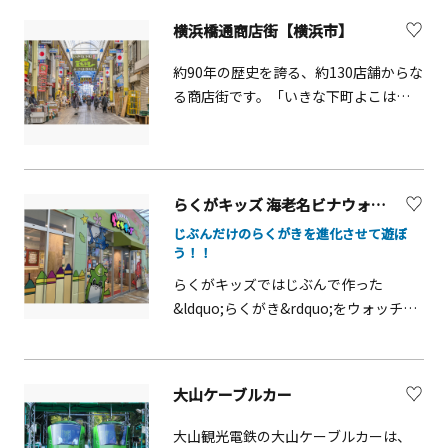
「グランレクトーレ湯河原」では、
せんか？秘密箱、コースター、電車型
「Infinite Living」をコンセプトに掲げ
横浜橋通商店街【横浜市】
の貯金箱などの箱根寄木細工の体験工
ています。客室は快適な睡眠のための
作もあります。
約90年の歴史を誇る、約130店舗からな
シンプルでミニマルな空間を提供する
る商店街です。「いきな下町よこはま
一方で、館内には多彩な施設やサービ
ばし」をキャッチフレーズに、地域の
スを用意しており、施設全体をお客様
外国人の方にも親しまれています。ア
の「リビング（=Living）」としてお過
ーケードがありますので、雨天でも
ごしいただける「グランレクトーレ湯
様々なイベントが開催可能です。（要
河原」の楽しみ方は「無限
らくがキッズ 海老名ビナウォーク店
問合せ）
（=Infinite）」です。滞在中は、お客
じぶんだけのらくがきを進化させて遊ぼ
様ご自身のライフスタイルに合わせ
う！！
て、リラクゼーションやアクティビテ
らくがキッズではじぶんで作った
ィを思いのままにお楽しみください。
&ldquo;らくがき&rdquo;をウォッチと
客室旅のスタイルに合わせて選べる7つ
一緒に遊ぶことで進化させることがで
のタイプの客室をご用意しており、そ
きます。遊具で身体を動かしながら遊
のうち3室には天然温泉・露天風呂を完
んで、じぶんだけのらくがきをどんど
備しています。浴場館内には、3つの源
大山ケーブルカー
ん進化させよう！また3歳以下のお子様
泉掛け流し貸切風呂を設けており、プ
が遊べる&ldquo;おあそび広場&rdquo;
ライベート空間で湯河原温泉をご堪能
大山観光電鉄の大山ケーブルカーは、