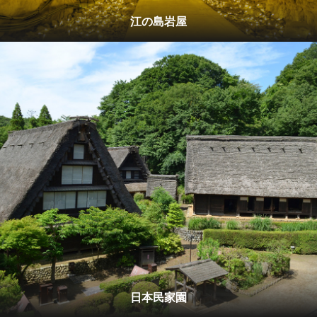
江の島岩屋
日本民家園