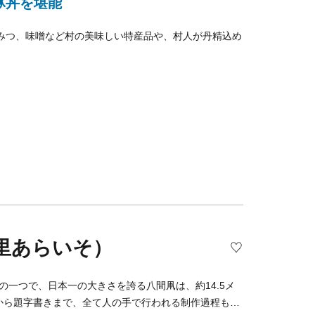
豚丼を堪能
みつ、味噌など村の美味しい特産品や、村人が丹精込め
里あらいそ）
の一つで、日本一の大きさを誇る八間凧は、約14.5メ
しから題字書きまで、全て人の手で行われる制作過程も見