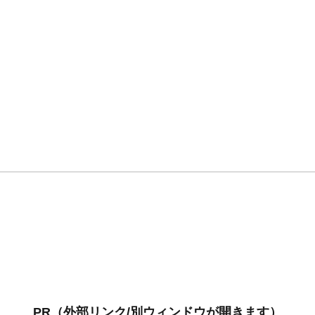
どころの一つです。 展示室では、相模の大凧の映像を自由に視聴
PR（外部リンク/別ウィンドウが開きます）