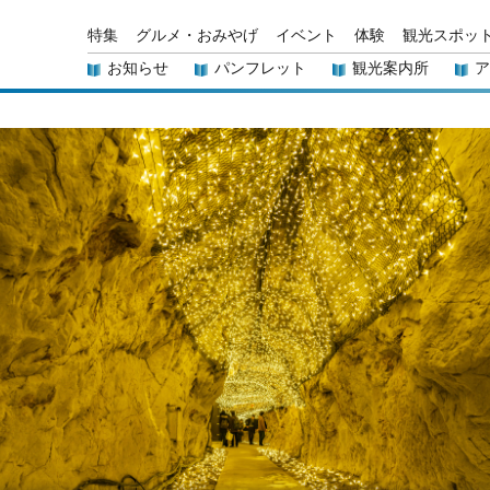
特集
グルメ・おみやげ
イベント
体験
観光スポッ
お知らせ
パンフレット
観光案内所
ア