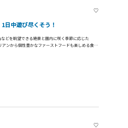
、1日中遊び尽くそう！
山などを眺望できる絶景と園内に咲く季節に応じた
リアンから個性豊かなファーストフードも楽しめる食
れあい、学べて好きになる野菜収穫体験、富士山を眺め
『サイコー！！』の想い出を！
】