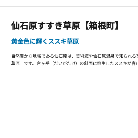
仙石原すすき草原【箱根町】
黄金色に輝くススキ草原
自然豊かな地域である仙石原は、美術館や仙石原温泉で知られる
草原」です。台ヶ岳（だいがたけ）の斜面に群生したススキが春
い景色を見せてくれます。秋のススキの見頃は9月下旬～11月上
化していく様子も見どころのひとつです。草原の中を突っ切る約7
ススキに囲まれながら写真を撮ることができます。3月には草原
維持されています。「かながわの景勝50選」にも選定された、県