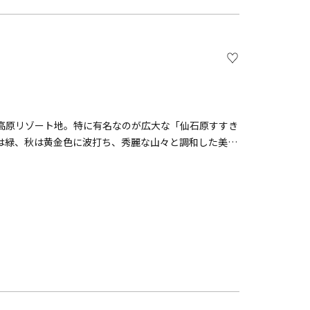
高原リゾート地。特に有名なのが広大な「仙石原すすき
は緑、秋は黄金色に波打ち、秀麗な山々と調和した美し
旬です。秋が深まるほど穂が開き、銀から金の草原へ変
00mの遊歩道は一本道でフォトジェニック！背が高い
内に雑木が増えるのを防ぐ山焼きが行われ、毎年景観が
を代表する景勝地です。