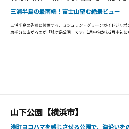
三浦半島の最南端！富士山望む絶景ビュー
三浦半島の先端に位置する、ミシュラン・グリーンガイドジャポ
東半分に広がるのが「城ケ島公園」です。1月中旬から2月中旬に
り、冬の名物詩となっています。園内2か所の展望台は富士山や
には県の指定天然記念物・ウミウ等の集団生息地に、約2,000羽
建つ「安房崎灯台」。白を基調に緑のグラデーションが入る姿は
「ピクニック広場」でお弁当を食べるのもおすすめです。日差し
な景観を生み出す「緑陰広場」も良いかもしれません。また、城
キングコース」の東側入口になっています。人気のフォトスポッ
もあわせてお楽しみください。
山下公園【横浜市】
港町ヨコハマを感じさせる公園で、海沿いを