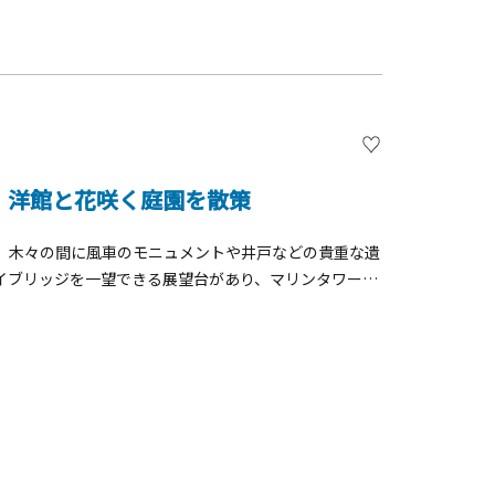
、洋館と花咲く庭園を散策
。木々の間に風車のモニュメントや井戸などの貴重な遺
イブリッジを一望できる展望台があり、マリンタワーや
で、毎50分から正時までの各々10分間は主塔の先端部
山地区」は「イングリッシュローズの庭」をはじめ、「香
整備された見どころいっぱいのエリア。バラの見頃は春
散策と併せて周辺の山手地区で「西洋館巡り」をするの