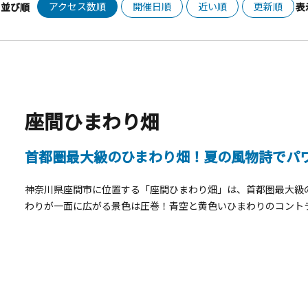
アクセス数順
開催日順
近い順
更新順
並び順
表
座間ひまわり畑
首都圏最大級のひまわり畑！夏の風物詩でパ
神奈川県座間市に位置する「座間ひまわり畑」は、首都圏最大級
わりが一面に広がる景色は圧巻！青空と黄色いひまわりのコント
&nbsp; 例年8月上旬～中旬に見頃を迎え、お盆の時期には「
ルメを堪能しつつ、花畑の散策を楽しむことができます。ひまわ
ントも盛りだくさん！メインの座間会場から離れた四ツ谷会場でもひ
方に訪れるのもおすすめです。夕日に照らされたひまわり畑は、