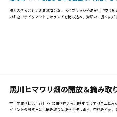
横浜の代表ともいえる臨海公園。ベイブリッジや港を行き交う船
のお店でテイクアウトしたランチを持ち込み、海沿いに長く広が
ん。港町横浜に相応しく「北太平洋の女王」と呼ばれた豪華客船
バラの名所としても有名で、氷川丸のすぐそばに「未来のバラ園
ックです。。関東大震災のがれきを埋め立てて作られた歴史ある
てた女の子像」や、姉妹都市であるアメリカ・サンディエゴから
碑」、「インド水塔」など多くのモニュメントがあり、記念碑巡
華街、港内観光船ターミナル等多くの観光スポットが点在。横浜
黒川ヒマワリ畑の開放＆摘み取
本年の開花状況：7月下旬に開花見込み 川崎市では里地里山風景
イベントの最終日には摘み取り体験を開催します。申込み不要、
があります。【黒川ひまわり畑開放＆摘み取り体験 概要】■開放日