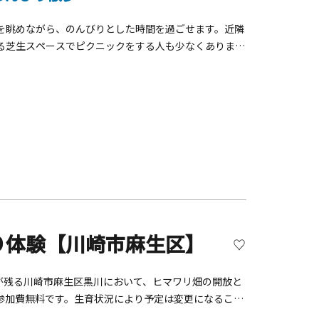
を眺めながら、のんびりとした時間を過ごせます。近隣
る芝生スペースでピクニックをする人も少なくありませ
「氷川丸」が園内に係留。日中は船内を見学可能です。
」があり、バラと氷川丸のコントラストもフォトジェニ
公園だけに、野口雨情の童謡「赤い靴」の「赤い靴はい
寄贈された「水の守護神」や、「カモメの水兵さんの歌
りも楽しめます。周辺には赤レンガ倉庫や大さん橋、中
観光の合間にぜひ立ち寄ってみてください。
り体験【川崎市麻生区】
が残る川崎市麻生区黒川において、ヒマワリ畑の開放と
参加費無料です。生育状況により予定は変更になること
：2025年7月24日（木）～29日（火）■時間：平日