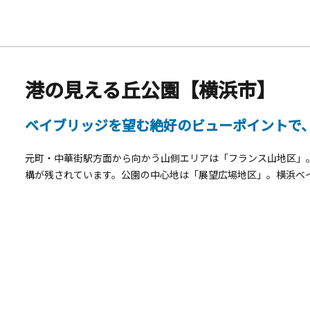
港の見える丘公園【横浜市】
ベイブリッジを望む絶好のビューポイントで
元町・中華街駅方面から向かう山側エリアは「フランス山地区」
構が残されています。公園の中心地は「展望広場地区」。横浜ベ
本牧ふ頭の夜景が見渡せます。ベイブリッジは毎20分から30分ま
約40メートルを青色に照らします。展望広場に続く「イギリス
りの庭」、「バラとカスケードの庭」と3つのローズガーデンが
（5月上旬～下旬）と秋（10月中旬～11月中旬）の2回。公園
も、定番の観光コースです。