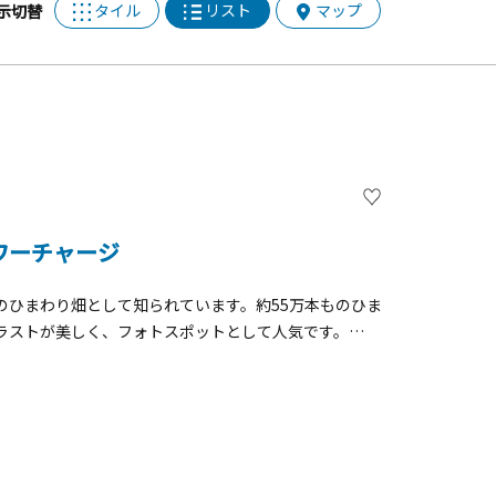
タイル
リスト
マップ
示切替
ワーチャージ
のひまわり畑として知られています。約55万本ものひま
ラストが美しく、フォトスポットとして人気です。
座間市ひまわりまつり」が開催されます。模擬店で地元のグ
りの切り花や農産物の販売、アユのつかみ取りなどイベ
まわりの鑑賞が可能です。 &nbsp; また、早朝や夕
昼とは違った表情です。