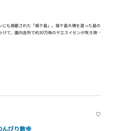
ンにも掲載された「城ケ島」。城ケ島大橋を渡った島の
かけて、園内各所で約30万株のヤエスイセンが咲き誇
伊豆大島まで見渡せる絶好のビュースポット。冬から春
も越冬のために飛来します。1番の見どころは芝生広場に
、地元の名物・三浦大根を思わせます。灯台を見上げる
や風の強い日は、海風を受けナナメに育った黒松が独特
ケ島公園は島内のおすすめスポットを巡る「城ケ島ハイ
ト「馬の背洞門」や反対側の城ケ島灯台など、島内散策
のんびり散歩