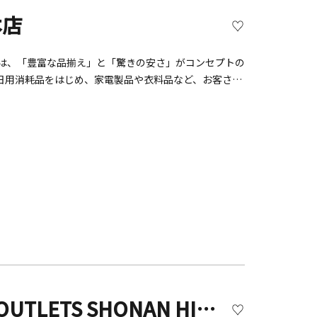
本店
店は、「豊富な品揃え」と「驚きの安さ」がコンセプトの
日用消耗品をはじめ、家電製品や衣料品など、お客さま
す。
ジ アウトレット湘南平塚（THE OUTLETS SHONAN HIRATSUKA）