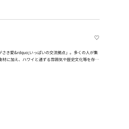
ちがさき愛&rdquo;いっぱいの交流拠点」。多くの人が集
食材に加え、ハワイと通ずる雰囲気や歴史文化等を存分
ェンジすぐという好立地を活かし、湘南地区のゲートウ
かくお迎えします。ご家族、ご友人とぜひお越しくださ