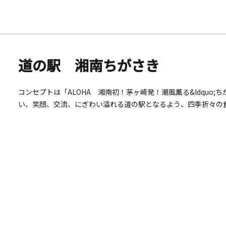
道の駅 湘南ちがさき
コンセプトは「ALOHA 湘南初！茅ヶ崎発！潮風薫る&ldquo;
い、笑顔、交流、にぎわい溢れる道の駅となるよう、四季折々の
にお楽しみいただけます。新湘南バイパス茅ヶ崎海岸インターチ
ェイとして、茅ヶ崎市を含めた湘南地区にお越しになる皆様を温
い。