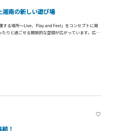
た湘南の新しい遊び場
所〜Live、Play and Feel」をコンセプトに掲
ったりと過ごせる開放的な空間が広がっています。広大
南らしいライフスタイルを提案するアウトドアショッ
充実のラインナップ。ショッピングの合間には、富士山
遊具のある広場でお子様を遊ばせたりと、思い思いの時間を
れており、活気あふれる雰囲気が漂います。家族と、友
満たされる一日を過ごしてみませんか。
集結！