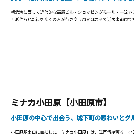
横浜港に面して近代的な高層ビル・ショッピングモール・一流ホ
く形作られた街を多くの人が行き交う風景はまるで近未来都市で
ッド・MARK IS・パシフィコ横浜・クイーンズスクエア・ワー
の観光スポットがあります。都市型循環式ロープウェイ「YOKOHAM
木町駅前と横浜ワールドポーターズの間を空中散歩を楽しめます
ミナカ小田原【小田原市】
小田原の中心で出会う、城下町の賑わいとグ
小田原駅東口に直結した「ミナカ小田原」は、江戸情緒薫る「小