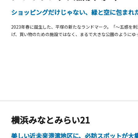
ショッピングだけじゃない、緑と空に包まれ
2023年春に誕生した、平塚の新たなランドマーク。「～五感を刺激する場
げ、買い物のための施設ではなく、まるで大きな公園のようにゆ
な敷地には、国内外の人気ファッションブランドはもちろん、湘
プ、地元の美食が集まるひらつかマルシェ鮮魚市場などがあり、
を一望する展望台「FUJI TERRACE」で風を感じたり、立体
過ごせます。また、湘南ベルマーレ監修のスポーツ施設も併設さ
人と、あるいは愛犬と一緒に。心地よい湘南の空の下、心も体も
横浜みなとみらい21
美しい近未来港湾地区に、必訪スポットが大