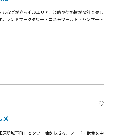
テルなどが立ち並ぶエリア。道路や街路樹が整然と美し
す。ランドマークタワー・コスモワールド・ハンマーヘ
ルドポーターズ・赤レンガ倉庫など、このエリアには多く
A AIR CABIN（ヨコハマエアキャビン）」では、桜
。
ルメ
田原新城下町」とタワー棟から成る、フード・飲食を中