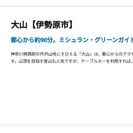
大山【伊勢原市】
都心から約90分。ミシュラン・グリーンガイ
神奈川県西部の丹沢山地にそびえる「大山」は、都心からのアク
す。山頂を目指す登山も人気ですが、ケーブルカーを利用すれば
「阿夫利神社駅」から社への階段を登れば、「ミシュラン・グリ
り、その壮大な景色に圧倒されます。参拝後は、隣接するカフェ
スイーツを味わうこともできますよ。他にも、紅葉の季節には、
ができます。玄関口となる「こま参道」には名物の豆腐料理店や
のわくわくした気分をさらに盛り上げてくれます。「かながわの
ョッピングに、美味しい食事を楽しめる一日を過ごしてみません