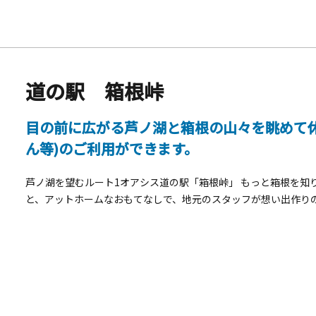
道の駅 箱根峠
目の前に広がる芦ノ湖と箱根の山々を眺めて
ん等)のご利用ができます。
芦ノ湖を望むルート1オアシス道の駅「箱根峠」 もっと箱根を知
と、アットホームなおもてなしで、地元のスタッフが想い出作り
「道の駅」箱根峠は、霊峰富士を仰ぎ、芦ノ湖や箱根の山々を望
他）や、地元の新鮮な野菜や寄木細工などのお土産も販売してお
い。お待ちしております。