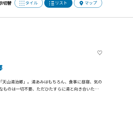
タイル
リスト
マップ
示切替
】
郷
「天山湯治郷」。湯あみはもちろん、食事に昼寝、気の
分なものは一切不要、ただひたすらに湯と向き合いたい
に専心されたい方向け、３泊４日からの湯治宿「逗留湯治
湯、サウナなど温浴施設のほか、ボディケア、お休み
、飲泉もできる湧きたての源泉で淹れた珈琲を提供する
過ごすことができます。