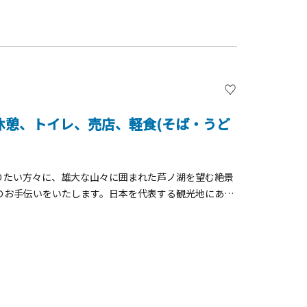
休憩、トイレ、売店、軽食(そば・うど
りたい方々に、雄大な山々に囲まれた芦ノ湖を望む絶景
のお手伝いをいたします。日本を代表する観光地にある
む絶好の場所にあります。また、軽食（そば・うどん
ります。箱根にお越しの際には、ぜひお立ち寄りくださ