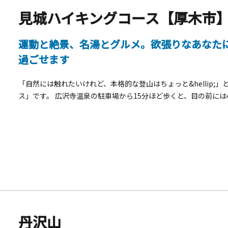
見城ハイキングコース【厚木市
運動と絶景、名湯とグルメ。欲張りなあなた
過ごせます
「自然には触れたいけれど、本格的な登山はちょっと&hellip
ス」です。 広沢寺温泉の駐車場から15分ほど歩くと、目の前に
わ）」があらわれます。運がよければロッククライミングの練習
ば雨乞いのために建てられたといわれる「大釜弁財天」があり、
す。山頂からは広大な相模平野が一望でき、思わず目を奪われるこ
せたあとは、あつぎ温泉郷へどうぞ。名物の「猪鍋（ししなべ）
歴史ある酒蔵が待っています。体を動かしながら絶景と美食を満
丹沢山