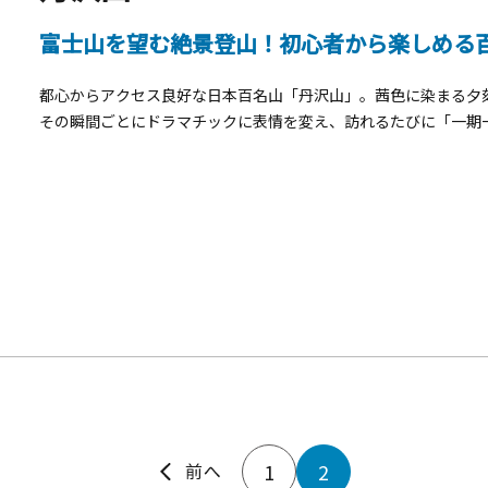
富士山を望む絶景登山！初心者から楽しめる
都心からアクセス良好な日本百名山「丹沢山」。茜色に染まる夕刻や
その瞬間ごとにドラマチックに表情を変え、訪れるたびに「一期
日には雄大な富士山まで見渡せる、360度の大パノラマに感動必
分のスタイルに合わせて選べるのが魅力。おすすめは、展望抜群
較的歩きやすい稜線が続き、まるで空の上を散歩しているような
る富士山や、満天の星空を独り占めするのも贅沢なひとときです
つもあります。帰り道に寄って心地よい疲れを癒やしてはいかが
ター（丹沢大山国定公園、県立丹沢大山自然公園について）https://www.pre
1
2