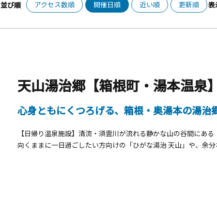
アクセス数順
開催日順
近い順
更新順
並び順
表
天山湯治郷【箱根町・湯本温泉
心身ともにくつろげる、箱根・奥湯本の湯治
【日帰り温泉施設】清流・須雲川が流れる静かな山の谷間にある
向くままに一日過ごしたい方向けの「ひがな湯治 天山」や、余
方向けの「かよい湯治 一休」。しばしの間、浮世を離れて湯治
羽衣」が併設された湯治場です。「天山」の敷地内には内湯、外
処、滋養料理や源泉にくぐらせたしゃぶしゃぶを味わえる食事処
カフェもあり、日々の喧騒から離れ、肩の力を抜いて思い思いに