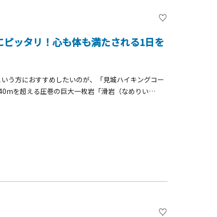
】
にピッタリ！心も体も満たされる1日を
;」という方におすすめしたいのが、「見城ハイキングコー
は40mを超える圧巻の巨大一枚岩「滑岩（なめりい
風景が見られるかもしれません。さらに少し足を伸ばせ
目の前の清流を楽しみながら山頂へと進むことができま
と間違いなしです。&nbsp;ハイキングでお腹を空か
」や新鮮な「川魚の塩焼き」など、地元の絶品グルメや
喫する休日を過ごしませんか？