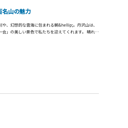
百名山の魅力
、幻想的な雲海に包まれる朝&hellip;。丹沢山は、
一会」の美しい景色で私たちを迎えてくれます。 晴れた
至です！登山ルートは多彩で、初心者から健脚派まで自
の「塔ノ岳」から丹沢山頂を目指す縦走コースです。比
爽快感が味わえます。山小屋に宿泊して、夕焼けに染ま
。丹沢山麓には「美肌の湯」で知られる天然温泉がいく
でしょうか。【関連リンク】神奈川県自然環境保全セン
f.kanagawa.jp/docs/f4y/top.html