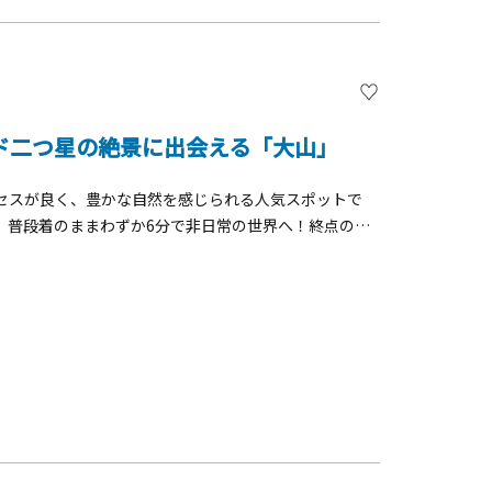
ド二つ星の絶景に出会える「大山」
セスが良く、豊かな自然を感じられる人気スポットで
、普段着のままわずか6分で非日常の世界へ！終点の
ーンガイド・ジャポン」で二つ星を獲得した絶景が広が
「茶寮 石尊」のテラス席で、絶景を楽しみながら抹茶や
インスタ映え抜群の「もみじのトンネル」を楽しむこと
土産物屋が並び、江戸時代から続くレトロな雰囲気が旅
景勝50」にも選ばれた大山で、大自然を感じながら、シ
か？