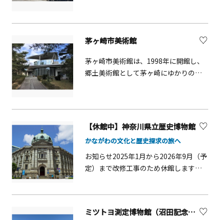
さい。箱根随一の眺望がお楽しみ頂け
の環境と調和した現代彫刻が数多くお
ます。
かれた庭園があります。
茅ヶ崎市美術館
茅ヶ崎市美術館は、1998年に開館し、
郷土美術館として茅ヶ崎にゆかりのあ
る作品を収蔵しています。企画展で
は、茅ヶ崎ゆかりの作家や作品を中心
に紹介しており、収蔵作品展は、収蔵
する2,000点の中から、テーマを設けて
【休館中】神奈川県立歴史博物館
展示を行っています。
かながわの文化と歴史探求の旅へ
お知らせ2025年1月から2026年9月（予
定）まで改修工事のため休館しますみ
なとみらい線「馬車道駅」から徒歩1分
の、「かながわの文化と歴史」を紹介
する博物館。展示はもちろん、建物自
ミツトヨ測定博物館（沼田記念館・測定機器館）【川崎市】
体も魅力。旧館部分はネオ・バロック