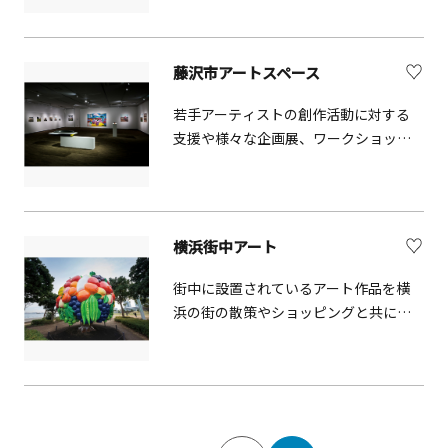
住む作家が集合しているので、作品を
見るだけでなく、作家とのコミュニケ
ーションや、制作体験・実演などを楽
藤沢市アートスペース
しむことができます。
若手アーティストの創作活動に対する
支援や様々な企画展、ワークショッ
プ、講座などを開催しています。アー
トの新たな可能性を見出し、地域との
つながりを深めながら活動していま
す。
横浜街中アート
街中に設置されているアート作品を横
浜の街の散策やショッピングと共に楽
しむことができます。パシフィコ横浜
の屋外エリアにある臨港パークには、
平成13年の「横浜トリエンナーレ
2001」に出品された「フルーツ・ツリ
ー」が設置されています。豊饒（ほう