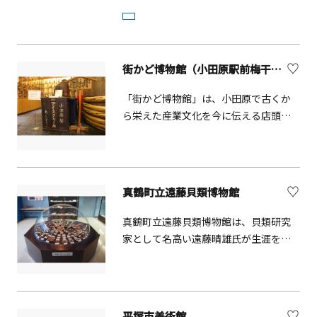
ンティークの世界を伝え、物や人を引
き継ぐ素晴らしさ、大切さを多くの方
に感じ取ってもらいたいというメッセ
ージが込められた博物館。館内では、
街かど博物館（小田原駅前梅干博物館）
土橋正臣が長年をかけて集めた100年以
上の歴史を持つ本物の英国アンティー
「街かど博物館」は、小田原で古くか
クの展示。時代ごとのアンティークを
ら栄えた産業文化を今に伝える店頭ミ
設えたフロアには、シャーロック・ホ
ニ博物館です。駅前の梅干博物館では
ームズの部屋の再現がある他、グラン
店主との会話、さらには体験を通し
ドフロアには本物のロンドンタクシー
て、小田原の産業にかかわるひと・製
を展示。
品・ものづくりの歴史を紹介してくれ
真鶴町立遠藤貝類博物館
ます。街全体でミニ博物館を展開して
いるので、各店頭でかまぼこ作り体験
真鶴町立遠藤貝類博物館は、貝類研究
や干物のさばき作業体験など、小田原
家として名高い遠藤晴雄氏が生涯をか
ならではの体験を楽しむことができま
けて収集したコレクションのなかから
す。
常設展示を行っています。日本各地、
さらには世界の海で収集されたコレク
ションは、色も形もさまざまで不思議
平塚市美術館