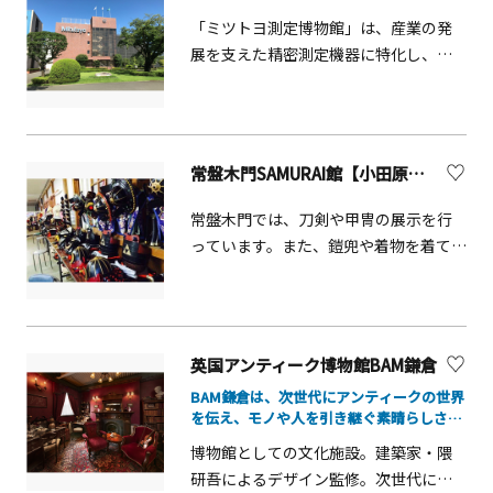
様式の本格的な西洋建築で、国の重要
「ミツトヨ測定博物館」は、産業の発
文化財に指定されています。建物の上
展を支えた精密測定機器に特化し、そ
部には「エースのドーム」という愛称
の進化の歴史を展示したユニークな専
で呼ばれる巨大なドームがあります。
門博物館で「沼田記念館」と「測定機
館内はまるで明治時代にタイムスリッ
器館」で構成されています。沼田記念
プしたような雰囲気で、収蔵資料は5万
館では、1934（昭和9）年のミツトヨ創
常盤木門SAMURAI館【小田原市】
点を超えます。古代から現代まで5つの
業以来の歩みと測定機器の進化の歴史
テーマに分けて紹介する常設展示室の
を、測定機器館では、世界の長さ測定
常盤木門では、刀剣や甲冑の展示を行
ほか、豊富な所蔵資料を活かしたコレ
機機器を中心とした変遷を紹介してい
っています。また、鎧兜や着物を着て、
クション展も定期的に開催されていま
ます。当博物館の収蔵物は、経済産業
武士・お姫様・忍者に変身できる着付
す。レトロであたたかい雰囲気のカフ
省より「近代化産業遺産群」に認定さ
け体験も行っています。小田原城をバ
ェレストラン「喫茶ともしび」では、
れています。
ックに鎧兜や打掛・忍者衣装で記念の
時期によっては企画展と連動したメニ
一枚を写しましょう。大人（中学生以
ューが登場します。ミュージアムショ
英国アンティーク博物館BAM鎌倉
上500円）、小人（小学生以下）300
ップでは所蔵品をモチーフにしたオリ
BAM鎌倉は、次世代にアンティークの世界
円）
ジナルグッズやお菓子・雑貨等が販売
を伝え、モノや人を引き継ぐ素晴らしさ、
されており、お土産を買うことができ
大切さを多くの方に感じとってもらいたい
博物館としての文化施設。建築家・隈
というメッセージが込められたミュージア
ます。
研吾によるデザイン監修。次世代にア
ムです。