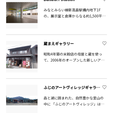
みなとみらい線新高島駅構内地下1F
の、展示室と倉庫からなる約1,500平米
のスペース。BankART1929の中核的な
施設として、展覧会、ショップ、カフ
ェ、パブ、スクール等、が運用されて
いる。
蔵まえギャラリー
昭和4年築の米穀店の母屋と蔵を使っ
て、2006年のオープンした新しいアー
トスペースです。
ふじのアートヴィレッジギャラリー
森と湖に囲まれた、自然豊かな里山の
中に 「ふじのアートヴィレッジ」はあ
ります。9つのギャラリーには、周辺に