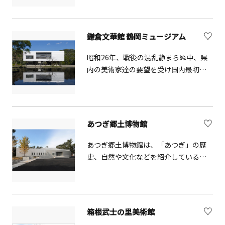
年の歴史を誇る伝統工芸鎌倉彫の作品
や資料を約50点展示しています。 制作
工程やその歴史について学びながら室
鎌倉文華館 鶴岡ミュージアム
町時代～現代までの名品をゆったりと
堪能ください。日本の伝統工芸である
昭和26年、戦後の混乱静まらぬ中、県
「鎌倉彫」は、桂やホウなどの木材を
内の美術家達の要望を受け国内最初の
用いて木地を成形し、文様を彫刻した
公立近代美術館として、鶴岡八幡宮境
後、漆を塗って仕上げる工芸品で、そ
内に県立近代美術館が設立された。爾
の起源は鎌倉時代に仏師が制作した仏
後国内有数の美術館として活動を重ね
具にさかのぼります。唐物の影響を受
てきたが、平成28年に借地契約終了を
あつぎ郷土博物館
けた木彫漆器で、現在では箸や盆など
もって閉館。本来ならば更地となって
の日用品にも取り入れられています。
八幡宮に返還される予定のところ、名
あつぎ郷土博物館は、「あつぎ」の歴
陰影のある彫りの表情、深みのある漆
建築家坂倉準三設計による本館の学術
史、自然や文化などを紹介している施
の色合い、そして木の温もりが見事に
的、美術的価値が評価されその保存が
設です。メインとなる基本展示室で
調和しているのが魅力です。伝統を守
急務となった。協議の結果、建物ごと
は、地学、考古学、歴史学、民俗学、
りながら現代の暮らしにも溶け込む、
八幡宮で引き継ぎ、耐震工事等加えた
自然科学の5つの分野で構成し、太古の
実用性と美しさを兼ね備えた代表的な
上で、令和元年6月に鎌倉文華館 鶴岡ミ
昔から現在までの「あつぎ」を丸ごと
工芸品です。鎌倉彫会館は800年続く鎌
箱根武士の里美術館
ュージアムとして開館した。現在では
理解できる展示となっています。ま
倉の伝統工芸「鎌倉彫」の活動拠点と