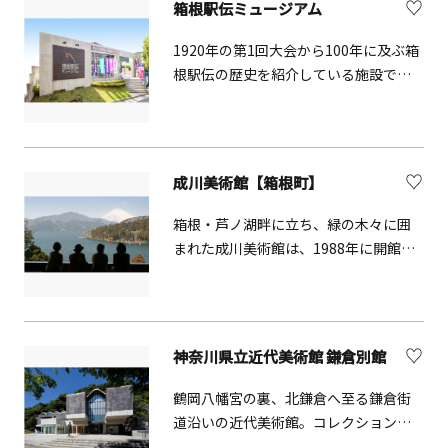
箱根駅伝ミュージアム
絵画や、書などが真鶴半島自然公園の
樹木に囲まれて展示されています。真
1920年の第1回大会から100年に及ぶ箱
鶴半島の海を見渡せる一角にあり、自
根駅伝の歴史を紹介している施設で、
然散策も楽しめます。
館内では大会のトピックス映像を見る
ことができます。
成川美術館【箱根町】
箱根・芦ノ湖畔に立ち、緑の木々に囲
まれた成川美術館は、1988年に開館し
ました。現代日本画を中心に焦点を絞
ったユニークな美術館です。そのコレ
クションは4,000点を超え、いまも増え
つづけています。文化勲章受章画家・
神奈川県立近代美術館 鎌倉別館
山本丘人の代表作150点余りを核に、平
山郁夫作の作品を40点余を所蔵。ご鑑
鶴岡八幡宮の裏、北鎌倉へ至る鎌倉街
賞の合間に、美術館正面のガラス扉か
道沿いの近代美術館。コレクション
ら外に出て、庭園を散策してみてくだ
展・企画展を開催する展示室と、周囲