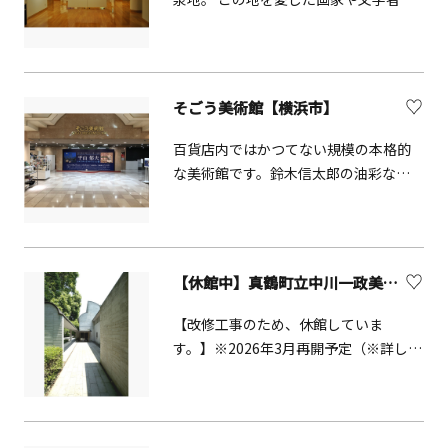
属器、ガラス器などの工芸品と、時代
ちが多く訪れています。 町立湯河原
や分野の幅はきわめて広く、名品、稀
美術館は、晩年を湯河原で過ごした近
品が揃います。四季折々に変化を見せ
代日本画の巨匠・竹内栖鳳や日本洋画
る庭園や、飲食施設「開化亭」、100％
界の重鎮 安井曾太郎、 戦中に湯河原に
そごう美術館【横浜市】
源泉かけ流しの足湯カフェなども楽し
疎開したプロレタリア美術の中心人
めます。
物・&nbsp;矢部友衛など、 湯河原にゆ
百貨店内ではかつてない規模の本格的
かりの画家の作品を集める美術館で
な美術館です。鈴木信太郎の油彩など
す。&nbsp;1998年に老舗旅館を改装し
を所蔵するほか、洋画、日本画、彫刻
て 「湯河原ゆかりの美術館」として開
など、国内と海外の幅広いジャンルの
館し、 2006 年、日本画壇の第一線で活
企画展が開催されています。
躍する日本画家・ 平松礼二の作品を展
【休館中】真鶴町立中川一政美術館
示する「平松礼二館」の開設を機に、
館名を 「町立湯河原美術館」に改称し
【改修工事のため、休館していま
リニューア ルオープン。 現在では「平
す。】※2026年3月再開予定（※詳しく
松礼二公開アトリエ」 や 「平松礼二資
はHPをご確認ください）真鶴町に住み
料室」 もご 覧いただけます。
現代の文人画家と称された中川一政画
伯が作品を町に寄贈されたことで、平
成元年3月に開館しました。 中川一政の