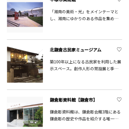
な魅力を放ち、私たちを魅了します。
博物館は、神奈川県立真鶴半島自然公
「湘南の美術・光」をメインテーマと
園にあり、豊かな海の自然を満喫でき
し、湘南にゆかりのある作品を集めた
ます。
特集展や企画展などを開催していま
す。文化・芸術の創造や学びの場とし
て、市民に親しまれています。
北鎌倉古民家ミュージアム
築100年以上になる古民家を利用した展
示スペース。創作人形の常設展と季節
に合わせた企画、展示を楽しめる。安
部朱美創作人形店「昭和の家族」を常
設展示。
鎌倉彫資料館【鎌倉市】
鎌倉彫資料館は、鎌倉彫会館3階にある
鎌倉彫の歴史や作品を紹介する唯一の
ミュージアムです。 常設展では、約800