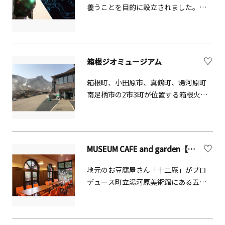
を知ることができるほか、これらに加
養うことを目的に設立されました。科
え、楽しみながら観光の見どころを紹
学や天文に関する様々な楽しい体験や
介するデジタルマップなど、館内では
実験教室を開催しています。
明治期の衣装をまとったアテンダント
が案内します。シアターにおいて130年
前の横須賀造船所の姿を大迫力の3DCG
箱根ジオミュージアム
映像でアテンダントとともに体感でき
箱根町、小田原市、真鶴町、湯河原町
るムービーでは、まるでタイムトラベ
南足柄市の2市3町が位置する箱根火山
ルしたかのような臨場感を味わうこと
周辺地域は、3つのプレートが重なり合
ができます。
う位置にあり、きわめて多様な火山地
形、火山堆積物、火山岩などが見られ
る、世界的にもユニークな火山地形。
MUSEUM CAFE and garden【湯河原町】
「箱根ジオミュージアム」はそんな箱
根火山の不思議と魅力に出会える博物
地元のお豆腐屋さん「十二庵」がプロ
館です。
デュース町立湯河原美術館にある五感
に効く癒しカフェ こだわりのメニュー
は豆乳やおから、大豆がたくさん使わ
れておりヘルシーだけどボリュームた