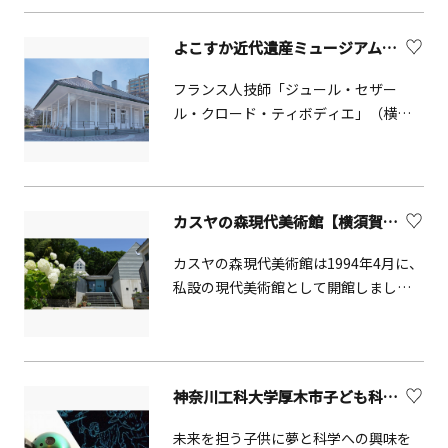
れさられた古き良き日本を垣間見て頂
ければと思います。実際に使ってみる
よこすか近代遺産ミュージアム ティボディエ邸
ことができる体験コーナーもありま
す。
フランス人技師「ジュール・セザー
ル・クロード・ティボディエ」（横須
賀製鉄所副首長）が住んでいた約150年
前の本州最古級の西洋館を、横須賀本
港沿いのヴェルニー公園内に再現した
のが「よこすか近代遺産ミュージアム
カスヤの森現代美術館【横須賀市】
ティボディエ邸」です。横須賀市内全
体を大きなミュージアムに見立てた
カスヤの森現代美術館は1994年4月に、
「よこすかルートミュージアム」の中
私設の現代美術館として開館しまし
核拠点としてのガイダンス機能も備え
た。しばし日常から離れ、竹林に囲ま
た施設で、当時の部材を利用したキン
れたティーラウンジで、くつろぎのひ
グポストトラスや木骨レンガ壁、旧官
とときをお過ごし下さい。
舎の再現部屋、製鉄所から始まった
神奈川工科大学厚木市子ども科学館（プラネタリウム）
様々な文化や産業に関する実物資料を
展示しています。横須賀製鉄所の歩み
未来を担う子供に夢と科学への興味を