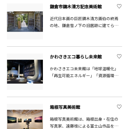
っぷりです。テラス席は川のせせらぎ
鎌倉市鏑木清方記念美術館
が聞こえ、足湯も併設されており一押
しのスポットです。観光で存分に楽し
近代日本画の巨匠鏑木清方画伯の終焉
んだ後は、美しい庭園を眺めながら、
の地、鎌倉雪ノ下の旧居跡に建てられ
体に優しい食事と足湯でホッと一休み
ました。古都鎌倉の閑静な住宅地の中
ができます。美術館で湯河原のアート
に、和風建物が端正なたたずまいをみ
に触れれば、心もリフレッシュ。ゆっ
せています。年8回の展覧会を行い、1
くり流れる時に身を委ねてみては？
年を通して様々な作品を展示していま
かわさきエコ暮らし未来館
&nbsp;
す。
かわさきエコ未来館は「地球温暖化」
「再生可能エネルギー」「資源循環」
の3つのテーマを中心に、環境保護を楽
しく学べる施設です。
箱根写真美術館
箱根写真美術館は、箱根出身・在住の
写真家、遠藤桂による富士山作品を常