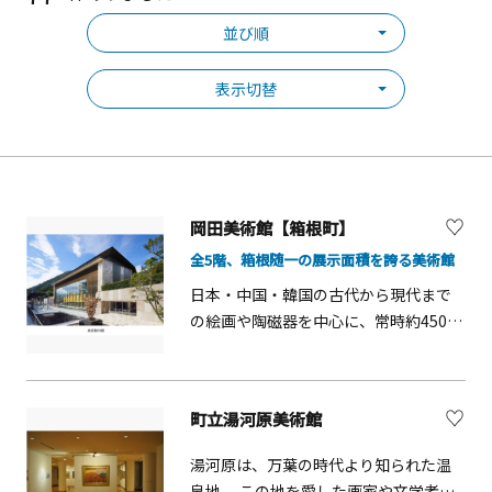
並び順
表示切替
岡田美術館【箱根町】
全5階、箱根随一の展示面積を誇る美術館
日本・中国・韓国の古代から現代まで
の絵画や陶磁器を中心に、常時約450点
の美術品を展示しています。コレクシ
ョンの中心をなす、近世・近代の日本
画、東アジア（中国・韓国・日本）の
町立湯河原美術館
陶磁器のほかにも、縄文土器から土偶
や埴輪、仏像や仏画など古代・中世の
湯河原は、万葉の時代より知られた温
仏教美術品、書跡や、蒔絵、玉器、金
泉地。 この地を愛した画家や文学者た