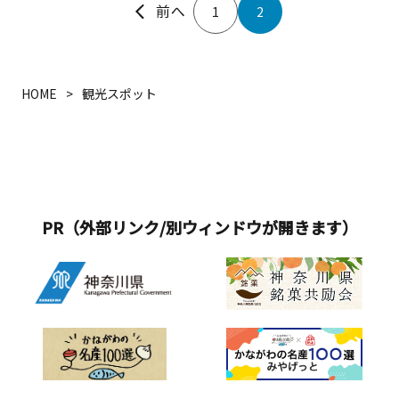
じょう）と平和への祈りが込められた
1
2
作品で、太い幹に支えられ、色とりど
りの果物や野菜がたわわに実っていま
す。また、横浜美術館に隣接するグラ
ンモール公園には風の通り道・流れを
HOME
観光スポット
意識し、「たなびく雲」をイメージし
て作られた「モクモク ワクワク ヨコハ
マ ヨーヨー」があるほか、みなとみら
い21エリアや横浜駅周辺にはアート作
品が沢山あります。
PR（外部リンク/別ウィンドウが開きます）