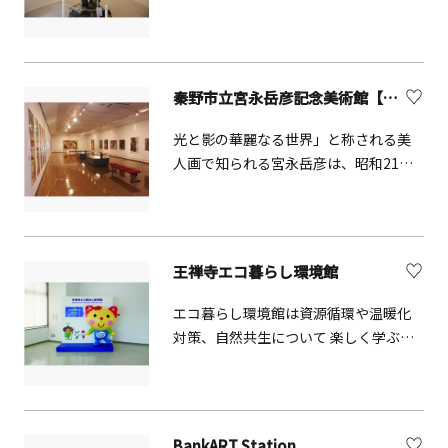
設する美術館です。2002年に開館し箱
根・強羅の自然の中に静かに佇んでい
ます。展示棟内は、温かみのある天然
檜を使用したギャラリーとなってお
秦野市立宮永岳彦記念美術館【秦野市】
り、箱根の自然の静けさの中で感性を
研ぎ澄ませ、ゆったりと鑑賞ができま
光と影の華麗なる世界」と称される美
す。その他、企画展や写真教室も随時
人画で知られる宮永岳彦は、昭和21年
開催しています。【改修工事のため休
から15年間、秦野市名古木のアトリエ
館中。3月16日（土）リニューアルオー
で創作活動を行い、油彩画をはじめ、
プン予定】
ポスター、童画、表紙画、挿絵、水墨
画など幅広い分野で活躍しました。 美
王禅寺エコ暮らし環境館
術館では約半年ごとに企画を変えて、
宮永岳彦画伯の多彩な作品を常設展示
エコ暮らし環境館は資源循環や温暖化
しています。
対策、自然共生について 楽しく学ぶこ
とができる施設です。定期的に各種イ
ベントも開催しています。
BankART Station