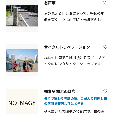
谷戸坂
観光客にも人気です。ランチやティー
タイムには彩り豊かなスイーツも充実
港の見える丘公園に沿って、谷状の地
しており、港町の景色を眺めながらゆ
形を貫くように山下町・元町方面と丘
ったりとした時間を過ごせます。ショ
の上の山手町を結ぶ坂です。（写真提
ッピングや観光の合間に立ち寄るのに
供:photolibrary）
も最適です。
サイクルトラベレーション
横浜や湘南でご利用頂けるスポーツバ
イクのレンタサイクルショップです。
横浜ではみなとみらい、湘南では鎌倉
や鵠沼ビーチがお楽しみいただけま
す。クロスバイクをはじめ、ロードバ
イクも用意されています。
知喜多 横浜西口店
横浜で味わう老舗の味、こだわり料理と和
NO IMAGE
の空間で贅沢なひとときを
落ち着いた雰囲気の和食店で、旬の食