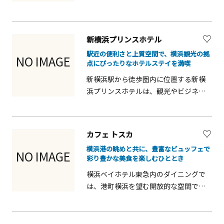
情緒あふれる空間。店内はバザールを
思わせる装飾と温かみのある灯りで彩
られ、昼はランチ、夜はディナーと、一
新横浜プリンスホテル
日を通して本格料理とお酒を楽しめま
駅近の便利さと上質空間で、横浜観光の拠
す。ランチタイムには軽やかで彩り豊
NO IMAGE
点にぴったりなホテルステイを満喫
かなプレートを、夜はビールやワイン
新横浜駅から徒歩圏内に位置する新横
とともに香辛料の効いた中近東料理を
浜プリンスホテルは、観光やビジネス
味わうことができ、異国の市場で過ご
の拠点として高い利便性を誇るホテル
すひとときのようなワクワク感を演
です。横浜市内はもちろん、東京方面
出。友人や家族とのカジュアルな食事
へのアクセスも良く、初めて訪れる方
から、大人のゆったりした夜遊びま
カフェ トスカ
でも移動しやすい立地が魅力。館内に
で、多彩なシーンに対応。香り高い料
横浜港の眺めと共に、豊富なビュッフェで
は食事や休憩を楽しめる施設が整い、
理と、異国情緒あふれる空間で、心も体
NO IMAGE
彩り豊かな美食を楽しむひととき
観光の合間や滞在中も快適に過ごせま
も満たされる特別な時間をお楽しみく
横浜ベイホテル東急内のダイニングで
す。高層階からの眺望も印象的で、都市
ださい。
は、港町横浜を望む開放的な空間で旬
の景色を楽しみながら、安心感のある
の食材を活かした洋食や和食を楽しめ
滞在を提供してくれるホテルです。
ます。朝食からディナーまで幅広いメ
ニューが揃い、家族連れやカップル、