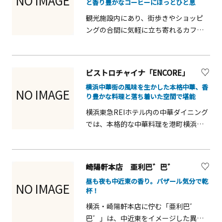
NO IMAGE
と香り豊かなコーヒーにほっとひと息
ーでは、一般の方の利用と並んで、新
観光施設内にあり、街歩きやショッピ
進気鋭の作家の個展が数多く開催され
ングの合間に気軽に立ち寄れるカフェ
ているなど、県の芸術文化の創造と振
です。焼きたてのパンやドリンク、スイ
興の中心となる文化施設です。
ーツが揃い、家族連れや友人同士、カ
ップル旅行にも利用しやすいのが魅
ビストロチャイナ「ENCORE」
力。店内は落ち着いた雰囲気で、休憩
横浜中華街の風味を生かした本格中華、香
や待ち合わせにも最適です。みなとみ
NO IMAGE
り豊かな料理と落ち着いた空間で堪能
らい観光の途中で、ほっと一息つける
横浜東急REIホテル内の中華ダイニング
便利なスポットです。
では、本格的な中華料理を港町横浜の
雰囲気とともに楽しめます。ランチや
ディナーに対応し、観光客やビジネス
利用にも人気です。香辛料や旨味を活
崎陽軒本店 亜利巴゛巴゛
かした料理は味だけでなく見た目も華
昼も夜も中近東の香り。バザール気分で乾
やかで、家族や友人、カップル旅行の
NO IMAGE
杯！
食事にも最適です。
横浜・崎陽軒本店に佇む「亜利巴゛
巴゛」は、中近東をイメージした異国