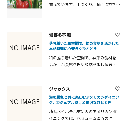
ィータイムにも立ち寄りやすいのが魅
揃えています。土づくり、育苗に力を入
力。港町ならではの開放感あふれる空
れて作っている野菜は味が濃く、鮮度
間で、ゆったりとした時間を過ごせま
が長持ちするのが特徴です。トマトは
す。
「サンロード」という品種を栽培いて
おり、濃厚な味わいで風味豊かなトマ
知喜多亭 和
トは県内外の飲食店から好評をていま
落ち着いた和空間で、旬の食材を活かした
す。
NO IMAGE
本格料理に心安らぐひととき
和の落ち着いた空間で、季節の食材を
活かした会席料理や和膳を楽しめま
す。見た目も美しい料理は味わい深
く、特別な時間を過ごせます。
ジャックス
港の景色と共に楽しむアメリカンダイニン
NO IMAGE
グ、カジュアルだけど贅沢なひととき
横浜ベイホテル東急内のアメリカンダ
イニングでは、ボリューム満点の洋食
を港町横浜の景色とともに楽しめま