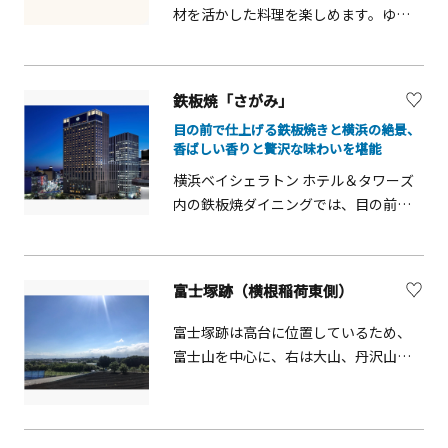
材を活かした料理を楽しめます。ゆっ
たりと食事時間を満喫できます。
鉄板焼「さがみ」
目の前で仕上げる鉄板焼きと横浜の絶景、
香ばしい香りと贅沢な味わいを堪能
横浜ベイシェラトン ホテル＆タワーズ
内の鉄板焼ダイニングでは、目の前で
焼き上げられる料理の香ばしい香りと
迫力を楽しめます。横浜港を望む景色
とともに、ランチやディナーを堪能で
富士塚跡（横根稲荷東側）
き、家族や友人、カップル旅行に最適
です。旬の食材を活かした料理は味だ
富士塚跡は高台に位置しているため、
けでなく見た目も華やかで、港町なら
富士山を中心に、右は大山、丹沢山
ではの贅沢な時間を提供します。
塊、左に箱根連山が一望できます。