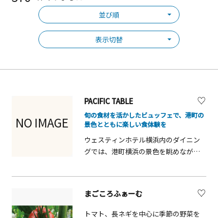
並び順
表示切替
PACIFIC TABLE
旬の食材を活かしたビュッフェで、港町の
NO IMAGE
景色とともに楽しい食体験を
ウェスティンホテル横浜内のダイニン
グでは、港町横浜の景色を眺めながら
旬の食材を活かしたビュッフェや洋食
を楽しめます。朝食からディナーまで
幅広く利用でき、家族連れや観光客、
まごころふぁーむ
グループ旅行にも人気です。彩り豊か
な料理やスイーツが揃い、ランチやテ
トマト、長ネギを中心に季節の野菜を