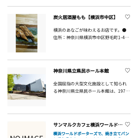
す。ランチやディナーはもちろん、軽
食やスイーツも揃い、家族連れや友人
炭火居酒屋もも【横浜市中区】
との観光利用にも最適です。開放感あ
ふれる空間で、港町ならではのひとと
横浜のあなごが味わえるお店です。●
きを気軽に体験できます。
住所：神奈川県横浜市中区野毛町1-45
港興産ビル 1F
神奈川県立県民ホール本館
全国屈指の大型文化施設として知られ
る神奈川県立県民ホール本館は、1975
年に横浜港を望むこの地に開館しまし
た。以来、ヨーロッパの一流歌劇場の
引越し公演から、ポップスコンサー
ト、一般の方の利用に至るまで、幅広
サンマルクカフェ横浜ワールドポーターズ店
いジャンルの催しが行われています。
横浜ワールドポーターズで、焼き立てパン
また、県内屈指の規模を誇るギャラリ