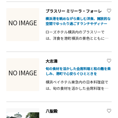
く、家族や友人、カップル旅行におす
すめです。料理は見た目も美しく、港
ブラスリー ミリーラ・フォーレ
町横浜の雰囲気を感じながら贅沢なひ
横浜港を眺めながら楽しむ洋食、開放的な
とときを過ごせます。ランチやディナ
NO IMAGE
空間でゆったり過ごすランチやディナー
ーに対応しており、記念日にも最適で
ローズホテル横浜内のブラスリーで
す。
は、洋食を港町横浜の景色とともに楽
しめます。ランチやディナーに幅広く
利用でき、家族連れやカップル、観光
客にも人気です。旬の食材を活かした
大志満
料理やスイーツが揃い、観光やショッ
旬の食材を活かした会席料理と和の趣を楽
ピングの合間に立ち寄りやすく、ゆっ
NO IMAGE
しみ、港町で心安らぐひとときを
たりとした時間を提供します。
横浜ベイホテル東急内の日本料理店で
は、旬の食材を活かした会席料理を落
ち着いた和の空間で楽しめます。港町
横浜の景色を眺めながら贅沢な食事時
間を過ごせ、ランチやディナー、記念
八聖殿
日や家族での利用にも最適です。伝統