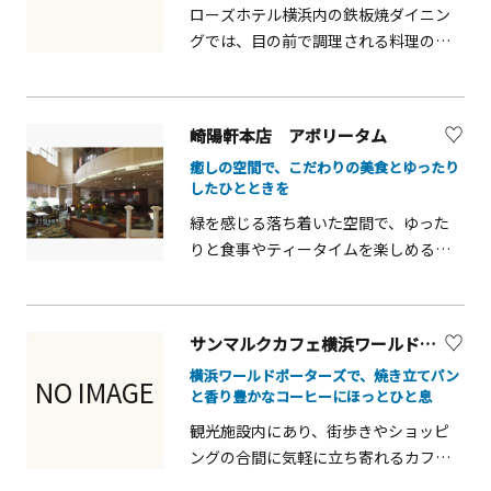
ローズホテル横浜内の鉄板焼ダイニン
グでは、目の前で調理される料理の迫
力と香りを楽しめます。旬の食材を活
かした料理は見た目も華やかで、特別
な時間を過ごせます。
崎陽軒本店 アボリータム
癒しの空間で、こだわりの美食とゆったり
したひとときを
緑を感じる落ち着いた空間で、ゆった
りと食事やティータイムを楽しめるレ
ストランです。観光や街歩きの途中に
立ち寄りやすく、軽食からしっかりし
た食事まで揃い、静かな雰囲気の中で
サンマルクカフェ横浜ワールドポーターズ店
くつろげます。都会の喧騒を忘れ、旅
横浜ワールドポーターズで、焼き立てパン
の合間にひと息つける癒しのスポット
NO IMAGE
と香り豊かなコーヒーにほっとひと息
です。
観光施設内にあり、街歩きやショッピ
ングの合間に気軽に立ち寄れるカフェ
です。焼きたてのパンやドリンク、スイ