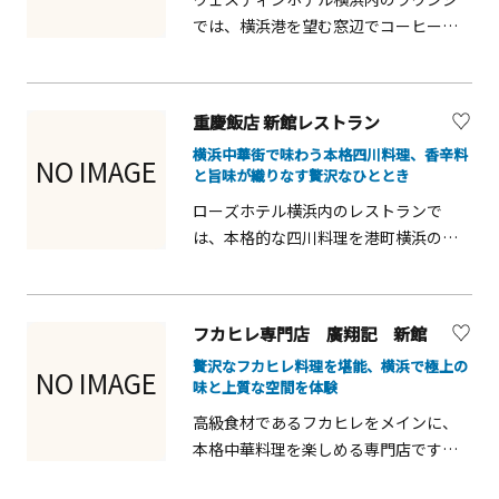
い一軒です。
では、横浜港を望む窓辺でコーヒーや
スイーツを楽しめます。観光やショッ
ピングの合間に立ち寄るのに最適で、
友人とのおしゃべりやひと息つきたい
重慶飯店 新館レストラン
観光客にも便利です。落ち着いた空間
横浜中華街で味わう本格四川料理、香辛料
でゆったり過ごせ、朝から夜までさま
NO IMAGE
と旨味が織りなす贅沢なひととき
ざまなシーンで利用可能。港町の景色
ローズホテル横浜内のレストランで
とともに特別な時間を過ごせます。
は、本格的な四川料理を港町横浜の雰
囲気とともに楽しめます。ランチやデ
ィナーに対応し、香辛料と旨味を活か
した料理は観光客にも人気です。友人
フカヒレ専門店 廣翔記 新館
や家族、カップル旅行の食事に最適
贅沢なフカヒレ料理を堪能、横浜で極上の
で、横浜観光の合間に立ち寄りやすい
NO IMAGE
味と上質な空間を体験
便利なスポットです。
高級食材であるフカヒレをメインに、
本格中華料理を楽しめる専門店です。
観光や特別な食事の機会に訪れやす