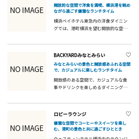
開放的な空間で洋食を満喫、横浜港を眺め
で、横浜観光の合間に立ち寄りやすい
NO IMAGE
ながら過ごす優雅なランチタイム
便利なスポットです。
横浜ベイホテル東急内の洋食ダイニン
グでは、港町横浜を望む開放的な空間
でランチやディナーを楽しめます。彩
り豊かな料理や季節のメニューが揃
い、友人や家族との観光利用に最適で
BACKYARDみなとみらい
す。港の風を感じながら食事を楽しめ
みなとみらいの景色と開放感あふれる空間
るため、ショッピングや観光の合間に
NO IMAGE
で、カジュアルに楽しむランチタイム
ゆったりと立ち寄ることができます。
開放感のある空間で、カジュアルな食
事やドリンクを楽しめるダイニングで
す。観光や散策の合間に立ち寄りやす
く、家族や友人、カップルにも人気。
気取らない雰囲気の中で、ランチから
ロビーラウンジ
ディナーまで幅広く利用できます。街
優雅な空間でコーヒーやスイーツを楽し
の賑わいを感じながら、リラックスし
NO IMAGE
む、港町の景色と共に過ごすひととき
た時間を過ごせる観光客にも使いやす
ウェスティンホテル横浜内のラウンジ