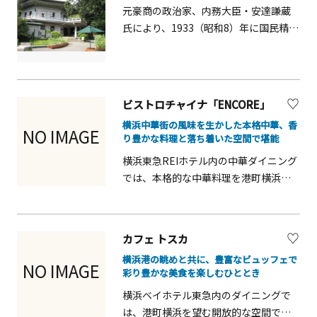
の技が光る料理は見た目も美しく、観
元豪商の政治家、内務大臣・安達謙蔵
光客にも人気のスポットです。
氏により、1933（昭和8）年に国民精神
修養の場として建造されました。現在
は郷土資料館として使用されていま
す。
ビストロチャイナ「ENCORE」
横浜中華街の風味を生かした本格中華、香
NO IMAGE
り豊かな料理と落ち着いた空間で堪能
横浜東急REIホテル内の中華ダイニング
では、本格的な中華料理を港町横浜の
雰囲気とともに楽しめます。ランチや
ディナーに対応し、観光客やビジネス
利用にも人気です。香辛料や旨味を活
カフェ トスカ
かした料理は味だけでなく見た目も華
横浜港の眺めと共に、豊富なビュッフェで
やかで、家族や友人、カップル旅行の
NO IMAGE
彩り豊かな美食を楽しむひととき
食事にも最適です。
横浜ベイホテル東急内のダイニングで
は、港町横浜を望む開放的な空間で旬