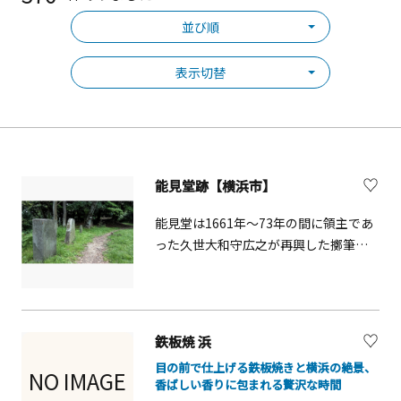
並び順
表示切替
能見堂跡【横浜市】
能見堂は1661年～73年の間に領主であ
った久世大和守広之が再興した擲筆山
地蔵院のことです。元禄時代、中国か
らの渡来僧、心越禅師が故郷の景色を
偲んで、ここから見た金沢八ヵ所の勝
景を漢詩に詠んだのが金沢八景の始ま
鉄板焼 浜
りと言い伝えられています。
目の前で仕上げる鉄板焼きと横浜の絶景、
NO IMAGE
香ばしい香りに包まれる贅沢な時間