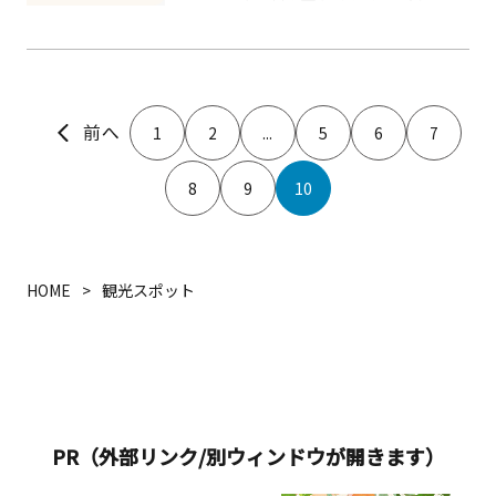
の食材を活かした洋食や和食を楽しめ
ます。朝食からディナーまで幅広いメ
ニューが揃い、家族連れやカップル、
観光客にも人気です。ランチやティー
タイムには彩り豊かなスイーツも充実
1
2
...
5
6
7
しており、港町の景色を眺めながらゆ
ったりとした時間を過ごせます。ショ
8
9
10
ッピングや観光の合間に立ち寄るのに
も最適です。
HOME
観光スポット
PR（外部リンク/別ウィンドウが開きます）