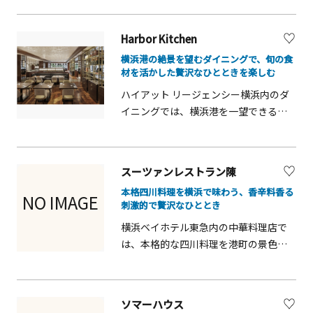
ーツが揃い、家族連れや友人同士、カ
ップル旅行にも利用しやすいのが魅
Harbor Kitchen
力。店内は落ち着いた雰囲気で、休憩
横浜港の絶景を望むダイニングで、旬の食
や待ち合わせにも最適です。みなとみ
材を活かした贅沢なひとときを楽しむ
らい観光の途中で、ほっと一息つける
ハイアット リージェンシー横浜内のダ
便利なスポットです。
イニングでは、横浜港を一望できる開
放的な空間で旬の食材を活かした料理
を楽しめます。朝食からディナーまで
幅広いメニューが揃い、家族連れやカ
スーツァンレストラン陳
ップル、観光客にも人気です。港町の
本格四川料理を横浜で味わう、香辛料香る
景色を眺めながらゆったり過ごせるた
NO IMAGE
刺激的で贅沢なひととき
め、観光やショッピングの合間に立ち
横浜ベイホテル東急内の中華料理店で
寄るのにも最適です。見た目も華やか
は、本格的な四川料理を港町の景色と
な料理やスイーツは写真映えも抜群
ともに楽しめます。香辛料や旨味を活
で、特別なひとときを提供します。
かした料理は観光客にも人気で、ラン
チやディナー、コース料理まで幅広く
ソマーハウス
対応。家族や友人との食事にも最適