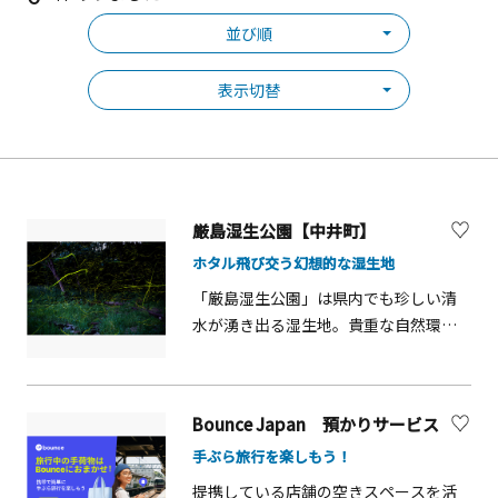
並び順
表示切替
厳島湿生公園【中井町】
ホタル飛び交う幻想的な湿生地
「厳島湿生公園」は県内でも珍しい清
水が湧き出る湿生地。貴重な自然環境
を保護するため整備された公園で、多
くの水生動植物が生息しています。5月
中旬から7月中旬は淡い光を抱いて飛び
Bounce Japan 預かりサービス
回るホタルに出会えることもありま
手ぶら旅行を楽しもう！
す。ホタルは、その年の気象状況など
により飛翔の時期や数が異なります
提携している店舗の空きスペースを活