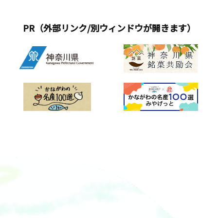
す。大人（13歳以上）の方は、スクー
ル受講なしで乗ることができます。電
PR（外部リンク/別ウィンドウが開きます）
動カート・ポケバイであれば、４～１
０歳（ポケバイは5歳～）のお子様がス
クールなしでも手軽に乗れます。