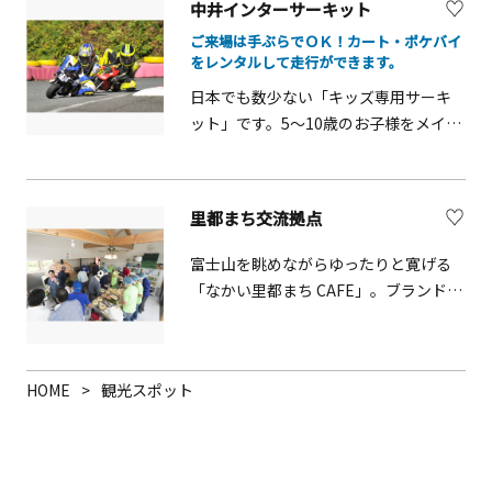
中井インターサーキット
相模湾の眺め、美しい田園風景などが
ご来場は手ぶらでＯＫ！カート・ポケバイ
見どころです。
をレンタルして走行ができます。
日本でも数少ない「キッズ専用サーキ
ット」です。5～10歳のお子様をメイン
対象としていますが、大人まで幅広い
世代の方にご利用いただいています。
きちんとしたルール説明を含めて、講
里都まち交流拠点
習を受けてから、コースに出ますの
で、初めてのお子様でも安心です。キッ
富士山を眺めながらゆったりと寛げる
ズカート 大人レンタルカート ポケ
「なかい里都まち CAFE」。ブランド特
バイ６～１０歳までのお子様が手軽に
産品なども販売しています。隣には、
乗れるキッズカートとポケバイです。
直径約 2mの巨大なピザ釜とかまどが設
ご来場は手ぶらでＯＫ！カート・ポケ
置され、ピザ作りなどの体験ができる
バイをレンタルして走行ができます。
HOME
観光スポット
「里都まちキッチン」があります。
エンジンカート(本コース走行)に乗りた
いちびっこは『スクール』(予約制)を受
講して下さい。スクールにて親子で学
びながら操作をきっちり習得できま