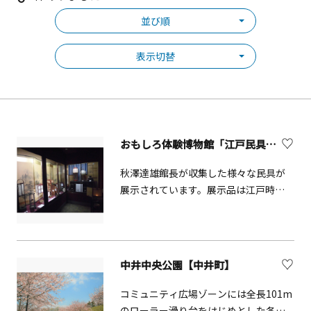
並び順
表示切替
おもしろ体験博物館「江戸民具街道」【中井町】
秋澤達雄館長が収集した様々な民具が
展示されています。展示品は江戸時
代、明治時代、大正時代、昭和初期に
一般庶民が使った生活の道具です。忘
れさられた古き良き日本を垣間見て頂
ければと思います。実際に使ってみる
中井中央公園【中井町】
ことができる体験コーナーもありま
す。
コミュニティ広場ゾーンには全長101m
のローラー滑り台をはじめとした各種