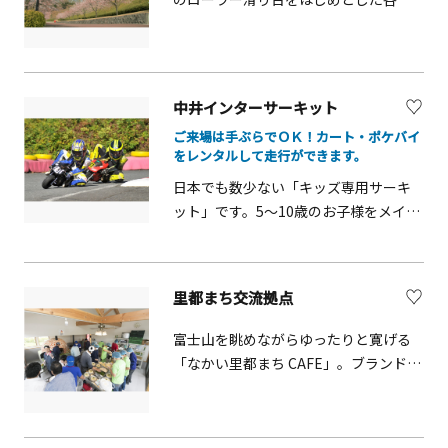
遊具が設置された「遊びの広場」と長
さ40mのせせらぎと直径22mの親水池
が設置された「水辺の広場」があり、
お子様に人気のエリアです。富士山や
中井インターサーキット
相模湾の眺め、美しい田園風景などが
ご来場は手ぶらでＯＫ！カート・ポケバイ
見どころです。
をレンタルして走行ができます。
日本でも数少ない「キッズ専用サーキ
ット」です。5～10歳のお子様をメイン
対象としていますが、大人まで幅広い
世代の方にご利用いただいています。
きちんとしたルール説明を含めて、講
里都まち交流拠点
習を受けてから、コースに出ますの
で、初めてのお子様でも安心です。キッ
富士山を眺めながらゆったりと寛げる
ズカート 大人レンタルカート ポケ
「なかい里都まち CAFE」。ブランド特
バイ６～１０歳までのお子様が手軽に
産品なども販売しています。隣には、
乗れるキッズカートとポケバイです。
直径約 2mの巨大なピザ釜とかまどが設
ご来場は手ぶらでＯＫ！カート・ポケ
置され、ピザ作りなどの体験ができる