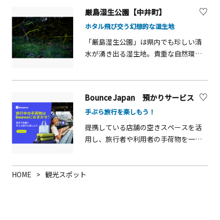
バイをレンタルして走行ができます。
「里都まちキッチン」があります。
厳島湿生公園【中井町】
エンジンカート(本コース走行)に乗りた
いちびっこは『スクール』(予約制)を受
ホタル飛び交う幻想的な湿生地
講して下さい。スクールにて親子で学
「厳島湿生公園」は県内でも珍しい清
びながら操作をきっちり習得できま
水が湧き出る湿生地。貴重な自然環境
す。大人（13歳以上）の方は、スクー
を保護するため整備された公園で、多
ル受講なしで乗ることができます。電
くの水生動植物が生息しています。5月
動カート・ポケバイであれば、４～１
中旬から7月中旬は淡い光を抱いて飛び
０歳（ポケバイは5歳～）のお子様がス
Bounce Japan 預かりサービス
回るホタルに出会えることもありま
クールなしでも手軽に乗れます。
手ぶら旅行を楽しもう！
す。ホタルは、その年の気象状況など
により飛翔の時期や数が異なります
提携している店舗の空きスペースを活
が、5月下旬に開催されるイベント「竹
用し、旅行者や利用者の手荷物を一時
灯篭の夕べ」の期間中は、竹灯籠とホ
的に預かるサービスです。店舗は空き
タルのコラボレーションを見られるか
スペースを収益化でき、利用者は必要
もしれません。木道が張り巡らされた
なタイミングで安心して手荷物を預け
HOME
観光スポット
湿生地の中心には「弁天さん」と地元
られます。利便性と効率性を兼ね備え
住民に親しまれてきた厳島神社が鎮座
た、地域密着型の手荷物預かりソリュ
し、神聖な雰囲気です。金運や五穀豊
ーションです。
穣のご利益があるパワースポットとし