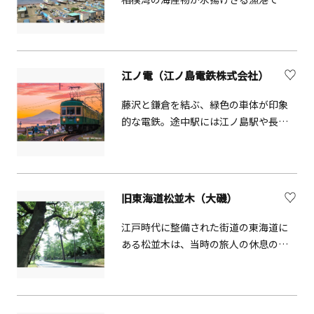
す。江戸時代には「鎌倉六ヵ浦」のひ
とつとして、江戸城などへ魚を献上し
ていました。現在漁港の付近には「朝
どれ地魚フライ販売所」があるほか、
江ノ電（江ノ島電鉄株式会社）
海の幸を使った料理を提供する飲食店
もあります。漁港は一般に開放してお
藤沢と鎌倉を結ぶ、緑色の車体が印象
り、漁港からは隣接する名所・江の島
的な電鉄。途中駅には江ノ島駅や長谷
と世界遺産・富士山の景色を楽しむこ
駅があり、観光で利用する人も多い路
とができます。
線です。「のりおりくん」は江ノ電の
電車全線で、1日何度でも、どの駅でも
「のりおり」ができる乗車券です。 全
旧東海道松並木（大磯）
長10kmの短い路線ながら沿線には山あ
り海あり、その車窓からは江の島うや
江戸時代に整備された街道の東海道に
富士山なども楽しめます。さらに江ノ
ある松並木は、当時の旅人の休息の場
電沿線の施設にて素敵な特典が受けら
となり、今も江戸時代の面影を残して
れます。
います。