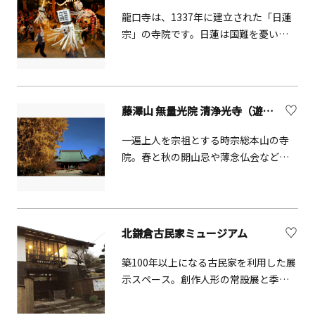
龍口寺は、1337年に建立された「日蓮
宗」の寺院です。日蓮は国難を憂い、
鎌倉幕府へ献策を行いましたが、幕府
は日蓮を捕縛し、処刑場のあった龍ノ
口に連行します。日蓮が斬首されよう
とした時、突然光が射し込み、斬首人
藤澤山 無量光院 清浄光寺（遊行寺）【藤沢市】
の目をくらませます。この奇跡を恐れ
た幕府は、斬首を中止。この跡地に建
一遍上人を宗祖とする時宗総本山の寺
てられたのが龍口寺です。
院。春と秋の開山忌や薄念仏会などさ
まざまな行事が年間を通じて行われて
います。東海道随一と謳われる木造本
堂をはじめとした伽藍（平成27年
（2015）に10棟が国の登録有形文化財
北鎌倉古民家ミュージアム
に登録）や、樹齢700年と推定される境
内中央の大イチョウ（市指定天然記念
築100年以上になる古民家を利用した展
物）などを有する修行道場としても有
示スペース。創作人形の常設展と季節
名です。
に合わせた企画、展示を楽しめる。安
部朱美創作人形店「昭和の家族」を常