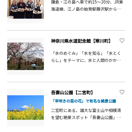
鎌倉・江の島へ車で約15〜20分、JR東
海道線、江ノ島の始発駅藤沢駅から徒
歩15分。老舗鮨屋の板長と、バイリン
ガル女将が英語で丁寧にわかりやすく
楽しい雰囲気で教えてくれます。アッ
トホームな雰囲気の教室です。
神奈川県水道記念館【寒川町】
「水のめぐみ」「水を知る」「水とく
らし」をテーマに、水と人間のかかわ
りについて、水のミニシアター、水道Q
＆Aゲーム等の展示を行っています。レ
トロな外観の建物も魅力的で、和風庭
園や、噴水を備えた水の広場もありま
吾妻山公園【二宮町】
す。
「早咲きの菜の花」で有名な絶景公園
二宮町にある、雄大な富士山や相模湾
を望む絶景スポット「吾妻山公園」。1
月～2月は約60,000株の「早咲き菜の
花」が満開になり、山頂付近の斜面が