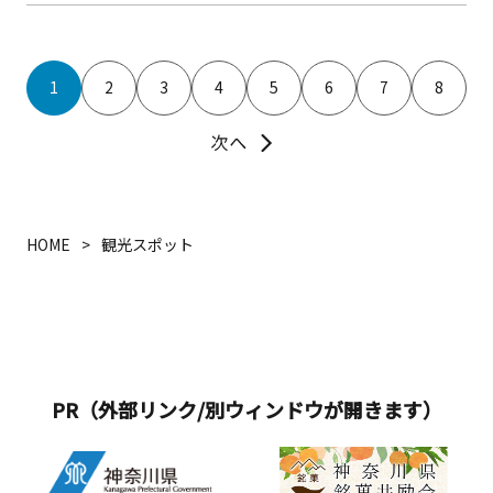
黄色の絨毯に覆われます。山頂までは
約20分のプチハイキング。コースはい
くつかありますが、はじめての方は二
1
2
3
4
5
6
7
8
宮駅から1番近い「役場口コース」がお
すすめです。木漏れ日が差し込む小道
は心地よく、山頂の芝生広場でピクニ
ックもでき、穏やかな時間が流れてい
ます。また、名物・全長102mのロング
滑り台は子どもたちに大人気！3月下旬
HOME
観光スポット
は、満開の桜のトンネルを駆け抜ける
絶景コースターに。つつじ、あじさ
い、コスモスなど、それぞれの季節に
豊かな彩りを楽しめる公園です。
PR（外部リンク/別ウィンドウが開きます）