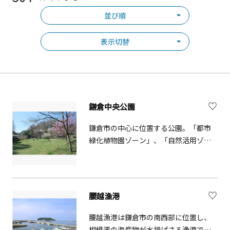
並び順
表示切替
鎌倉中央公園
鎌倉市の中心に位置する公園。「都市
緑化植物園ゾーン」、「自然活用ゾー
ン」、「保全ゾーン」に分かれてお
り、豊かな自然を感じることができま
す。例年3月下旬、清水塚口のソメイヨ
シノが咲き誇ります。また、災害時の
腰越漁港
広域避難場所として指定され、非常用
飲料水や資機材等が備蓄されている防
腰越漁港は鎌倉市の南西部に位置し、
災公園です。
相模湾の海産物が水揚げさる漁港で