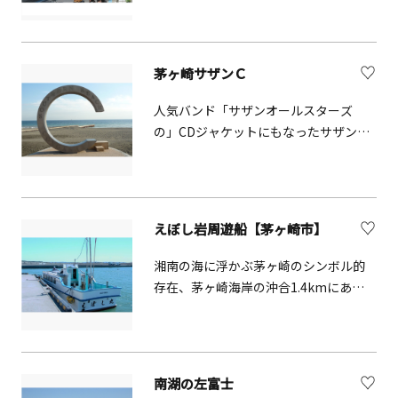
ザン通り商店街」では、人気バンド
「サザンオールスターズ」の名にちな
んだ商品がいくつかあり、市外からも
茅ヶ崎サザンＣ
観光客が訪れます。また、夏には浮き
輪等を抱えて海水浴に向かう人たちで
人気バンド「サザンオールスターズ
賑わいます。
の」CDジャケットにもなったサザンビ
ーチちがさきのシンボル的存在。「茅
ヶ崎サザンC」は、Cの右側に人が立つ
とCの切れ目が繋がって円（縁）になる
ことから縁結びスポットとしても有名
えぼし岩周遊船【茅ヶ崎市】
です。円の中心に「えぼし岩」が顔を
出した写真を撮ることができる、茅ヶ
湘南の海に浮かぶ茅ヶ崎のシンボル的
崎観光の定番撮影スポットです。
存在、茅ヶ崎海岸の沖合1.4kmにある
岩礁群「えぼし岩」。茅ヶ崎のシンボ
ル「えぼし岩」の周囲を40分かけて遊
覧します。現在10時発と12時発の2便が
就航。えぼし岩を目指す船上からは、
南湖の左富士
東に江ノ島、西に富士山という絶景を