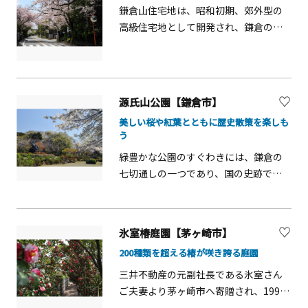
き立ちます。例年12月中旬頃には散策
鎌倉山住宅地は、昭和初期、郊外型の
コース「馬の背の小径」のモミジ類
高級住宅地として開発され、鎌倉の名
や、池の周囲の山が点々と色づきま
を全国的にしました。日本で初めての
す。周辺では5～6月にケイワタバコや
自動車専用道路によって大船駅に結ば
ウツギ、アジサイ、6～7月にはハンゲ
れ、自然の山並みを極力変えず、緑の
ショウやヤブミョウガなどのかわいら
中に住宅が点在する住宅地がつくられ
源氏山公園【鎌倉市】
しい花も楽しめます。
ました。バス通りに沿って植えられた
美しい桜や紅葉とともに歴史散策を楽しも
桜並木は樹齢を重ね、鎌倉を代表する
う
桜の名所です。※現地を訪問される際
緑豊かな公園のすぐわきには、鎌倉の
は、近隣の方のご迷惑にならないよう
七切通しの一つであり、国の史跡でも
にご配慮ください。
ある化粧坂（けわいざか）がありま
す。園内には頼朝像や広場などがあり、
春には桜、秋には紅葉が見事。4月初旬
氷室椿庭園【茅ヶ崎市】
ごろから中旬にかけて、公園を桜が埋
200種類を超える椿が咲き誇る庭園
め尽くします。ソメイヨシノや八重桜
など数種の桜が混在しているので、長
三井不動産の元副社長である氷室さん
く花を楽しめるのも魅力です。 北鎌倉
ご夫妻より茅ヶ崎市へ寄贈され、1991
や大仏へぬけるハイキングコースもあ
年に開園。約2,800平方メートルもの広