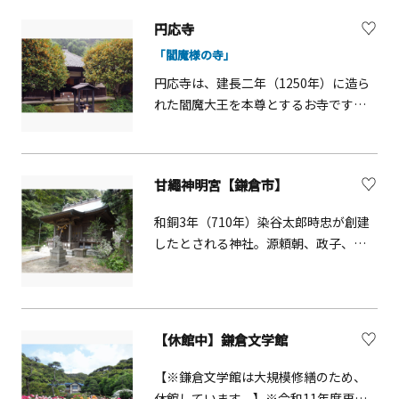
円応寺
「閻魔様の寺」
円応寺は、建長二年（1250年）に造ら
れた閻魔大王を本尊とするお寺です。
円応寺の閻魔大王を中心とする十王は
生前に罪を犯して地獄行きになったも
のがどのような裁きを受けるかが描か
甘繩神明宮【鎌倉市】
れています。
和銅3年（710年）染谷太郎時忠が創建
したとされる神社。源頼朝、政子、実
朝も参詣したと言われています。
【休館中】鎌倉文学館
【※鎌倉文学館は大規模修繕のため、
休館しています。】※令和11年度再開