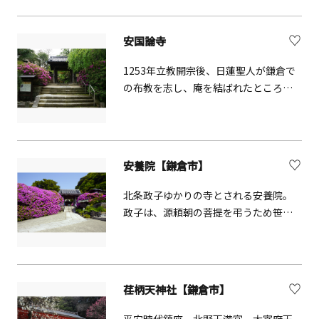
上人であったことから「日朝さま」と
いう名で親しまれています。また、身
安国論寺
延山から日蓮の遺骨を分けたため「東
身延」とも呼ばれています。
1253年立教開宗後、日蓮聖人が鎌倉で
の布教を志し、庵を結ばれたところに
当山は開創されました。かの有名な
「立正安国論」が執筆されたご法窟
（非公開）、暴徒に襲われ一時避難さ
れた南面窟、鎌倉での最初の夜を過ご
安養院【鎌倉市】
されたという化生窟、硯水取り井戸な
どの宗教的・歴史的な面だけではな
北条政子ゆかりの寺とされる安養院。
く、四季折々の花々や鎌倉の自然が残
政子は、源頼朝の菩提を弔うため笹目
る境内、高台の富士見台からは眼下に
（鎌倉文学館一帯）に寺を建てました
鎌倉市内が広がり、由比ガ浜や稲村ケ
が、1333年の鎌倉幕府滅亡とともに焼
崎、遠くには富士山や伊豆半島まで臨
け落ちたため、この地に移されまし
めます。
た。院号の「安養院」は政子の法名
荏柄天神社【鎌倉市】
で、寺号の「長楽寺」は頼朝の法名で
す。現在はつつじの名所としても有名
平安時代鎮座。北野天満宮、太宰府天