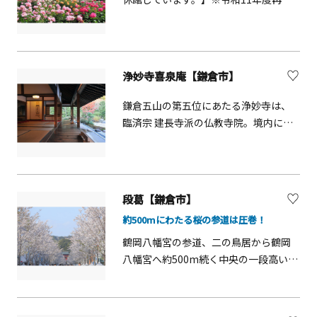
予定鎌倉文学館は、昭和11年に竣工し
た旧前田侯爵家の鎌倉別邸です。大理
石の暖炉やステンドクラスなど、往時
を偲ばせる部屋で川端康成らゆかり作
浄妙寺喜泉庵【鎌倉市】
家の貴重な資料をみることができま
す。緑あふれる庭園は、春と秋に250株
鎌倉五山の第五位にあたる浄妙寺は、
のバラが咲き誇ります。三島由紀夫の
臨済宗 建長寺派の仏教寺院。境内にあ
小説「春の雪」の別荘は、本館がモデ
る喜泉庵では、枯山水の美しい庭園を
ルです。
眺めながら抹茶を味わうことができま
す。
段葛【鎌倉市】
約500mにわたる桜の参道は圧巻！
鶴岡八幡宮の参道、二の鳥居から鶴岡
八幡宮へ約500m続く中央の一段高い参
道を段葛と呼びます。1182年に源頼朝
公が妻政子の安産を祈って従来の参道
を整備しました。左右の堤にさくらや