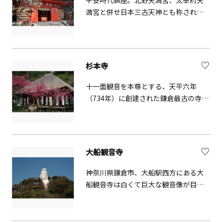
です。
満宮と併せ日本三古天神とも称されま
す。御祭神である菅原道真公が学問に
秀でていたことから、学業成就や受験
合格の祈願社で賑わい、昭和平成に活
躍した「漫画集団」に縁深い二つの筆
杉本寺
塚も有名です。
十一面観音を本尊とする、天平六年
（734年）に創建された鎌倉最古の寺院
です。
大船観音寺
神奈川県鎌倉市、大船駅西方にある大
船観音寺は白くて巨大な観音像が目を
引きます。観音像は昭和35年に完成し
今や鎌倉市大船地区のシンボル的存在
となっています。