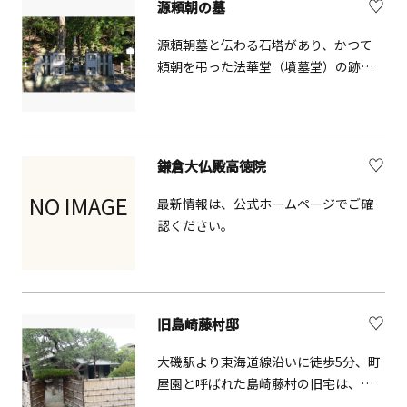
源頼朝の墓
つつじが植えられ、花の季節は特に美
しい景観。3月下旬から4月上旬にはソ
源頼朝墓と伝わる石塔があり、かつて
メイヨシノが見頃を迎え、桜のトンネ
頼朝を弔った法華堂（墳墓堂）の跡地
ルとなって訪れる人の目を楽しませて
と推定されています。付近には北条義
くれます。
時を弔った法華堂の遺構も確認されて
おり、合わせて国指定史跡に指定され
ています。
鎌倉大仏殿高徳院
NO IMAGE
最新情報は、公式ホームページでご確
認ください。
旧島崎藤村邸
大磯駅より東海道線沿いに徒歩5分、町
屋園と呼ばれた島崎藤村の旧宅は、三
間の平屋建ての民家で外壁には杉の