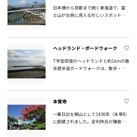
望むことができます。
日本橋から京都まで続く東海道で、富
士山が左側に見える珍しいスポット。
国道一号線沿いにある鳥井戸橋の上か
ら富士山を見ると左側に見ることがで
きます。歌川広重（安藤広重）の浮世
絵「南期の松原左り不二」に当時の様
ヘッドランド・ボードウォーク
子が描かれています。正面にある鶴嶺
八幡宮の参道には松並木が整備されて
T字型突堤のヘッドランドと約1kmの散
おり、昔の面影を残しています。
歩遊歩道ボードウォークは、散歩・ジ
ョギングなど市民の憩いの場です。東
に江ノ島、西には富士山が見える絶景
ポイントで、潮風に吹かれ相模湾の雄
大な景色が楽しめます。また、正面に
本覚寺
えぼし岩が一番大きく見える場所でも
あり、観光で茅ケ崎に来られる方にも
一乗日出を開山として1436年（永享8）
お勧めのポイントです。
に創建されました。足利持氏が鎌倉の
夷堂があった場所に寺を建てて日出に
寄進した寺院です。二代目住職が日朝