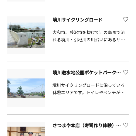
り、5月にはサツキ・ツツジ、6月はア
い庭園には、椿や松、バラなど1,300本
ジサイ、12月～1月にはサザンカ・ツバ
におよぶ庭木類が植えられています。
境川サイクリングロード
キといった、四季折々の花を眺めつつ
椿の種類は200種以上におよび、なかで
散策を楽しめます。
も「氷室雪月花」は、白や淡桃色の地
大和市、藤沢市を抜けて江の島まで流
に紅色の絞りが入った美しい品種で
れる境川・引地川の川沿いにあるサイ
す。椿の見ごろは、2月下旬～3月下
クリングロード。満開の桜の季節に鎌
旬。赤や白、ピンクなど色とりどりの
倉・江の島に向けて快適なサイクリン
花が目を楽しませてくれます。
グが楽しめます。（自転車走行時は、
交通ルールをよく守り、交通事故に気
境川遊水地公園ポケットパーク【横浜市】
をつけましょう。）
境川サイクリングロードに沿っている
休憩エリアです。トイレやベンチがあ
り、境川遊水地公園のランドマーク的
な吊り橋である鷺舞橋をバックにきれ
いな景色を眺めることができます。
さつまや本店（寿司作り体験）【藤沢市】