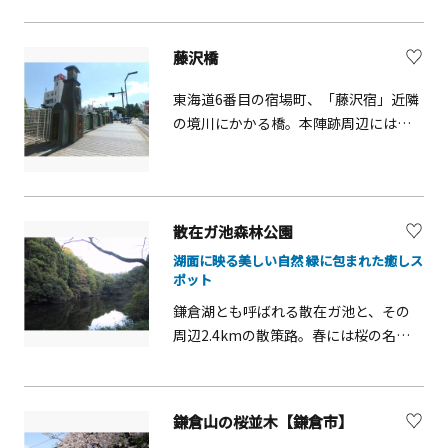
設展示。
藤沢橋
東海道6番目の宿場町、「藤沢宿」近隣
の境川にかかる橋。本陣跡周辺には数
多くの寺社があり、また近代における
蔵や店舗が残されている。
散在ガ池森林公園
湖面に映る美しい自然 緑に包まれた癒しス
ポット
鎌倉湖とも呼ばれる散在ガ池と、その
周辺2.4kmの散策路。春には桜の名所
としても知られ、池を眺めつつ静かに
ゆったりとお花見ができる穴場スポッ
トです。見頃は例年4月上旬。対岸から
鎌倉山の桜並木【鎌倉市】
見ると池が水鏡になり、一層美しく引