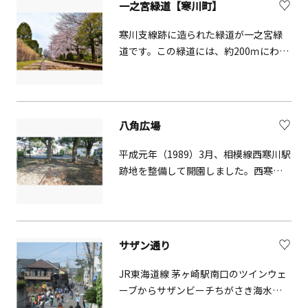
一之宮緑道【寒川町】
寒川支線跡に造られた緑道が一之宮緑
道です。この緑道には、約200ｍにわた
り寒川支線のレールが保存され、車輪
も置かれており、特に鉄道ファンにと
っては、たまらない観光地です。四季
の花々や草木を楽しみながら、散策で
八角広場
きる緑道です。
平成元年（1989）3月、相模線西寒川駅
跡地を整備して開園しました。西寒川
支線の線路跡を利用した一之宮緑道の
終点にあたります。広場内に八角形の
噴水が作られたため、「八角広場」と
命名されました。広場には、旧大山街
サザン通り
道の「田村の渡し」の様子（江戸時
代）をあらわした双六の碑が建ってい
JR東海道線 茅ヶ崎駅南口のツインウェ
ます。
ーブからサザンビーチちがさき海水浴
場まで続く通り。この通りにある「サ