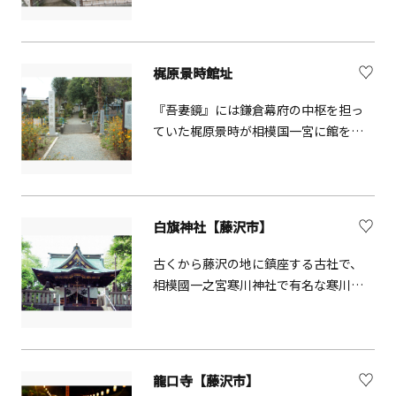
皮、引き戸には大正ガラスが使われて
います。小さい素朴な冠木門と割竹垣
に囲まれた小庭があります。毎年藤村
梶原景時館址
の命日である8月22日、墓参・献花が行
われています。
『吾妻鏡』には鎌倉幕府の中枢を担っ
ていた梶原景時が相模国一宮に館を持
っていたと記されています。その跡地
が天満宮を中心とする一帯であるとい
われています。
白旗神社【藤沢市】
古くから藤沢の地に鎮座する古社で、
相模國一之宮寒川神社で有名な寒川比
古命と源義経公をお祀りしています。
龍口寺【藤沢市】