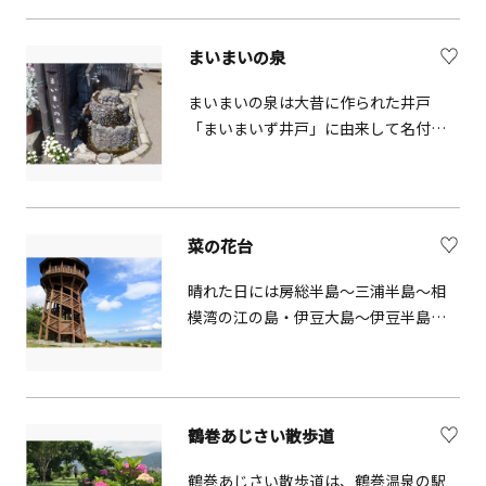
となっています。
まいまいの泉
まいまいの泉は大昔に作られた井戸
「まいまいず井戸」に由来して名付け
られました。現在は、地下水質が改善
されたことから、地下20mから地下水
を自噴させています。
菜の花台
晴れた日には房総半島～三浦半島～相
模湾の江の島・伊豆大島～伊豆半島そ
して箱根連山と富士山まで360°のすば
らしい眺望が楽しめます。道中の峠道
はカーブがきつく道幅が狭いので運転
に注意が必要です。
鶴巻あじさい散歩道
鶴巻あじさい散歩道は、鶴巻温泉の駅