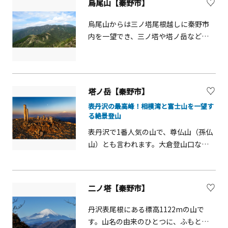
烏尾山【秦野市】
烏尾山からは三ノ塔尾根越しに秦野市
内を一望でき、三ノ塔や塔ノ岳などの
表尾根の山並みも楽しめます。烏尾山
という名前の由来は、この山で修行を
していた修験者が、修行の最中に飛来
したカラスに修行成就への加護を祈念
塔ノ岳【秦野市】
したためと言われています。
表丹沢の最高峰！相模湾と富士山を一望す
る絶景登山
表丹沢で1番人気の山で、尊仏山（孫仏
山）とも言われます。大倉登山口など
から、4～5時間の登山となります。山
頂は富士山、相模湾を望みすばらしい
眺望が楽しめます。山名は、かつて山
二ノ塔【秦野市】
頂にあった巨石「尊仏岩」が「お塔」
言われ、雨乞いの神として地元の人々
丹沢表尾根にある標高1122mの山で
に親しまれたことによります。その尊
す。山名の由来のひとつに、ふもとの