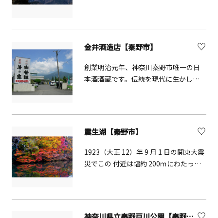
仏岩ですが、残念ながら関東大震災の
横野集落の唐子神社に伝わる伝承があ
折に崩れ落ちてしまいました。現在、
ります。その昔、唐の国から飛来した
その山頂には拘留孫仏（狗留尊仏）の
神が横野村から登る尾根に一から三ま
石祠があります。
で３つの神灯を灯し祀るようにと神像
金井酒造店【秦野市】
を渡し、一の灯に唐子神社、次の峰が
二の灯、その上の峰が三の灯とし、
創業明治元年、神奈川秦野市唯一の日
「灯」が「塔」に転化したとも云われ
本酒酒蔵です。伝統を現代に生かした
ています。
酒造りを行っています。
震生湖【秦野市】
1923（大正 12）年 9 月 1 日の関東大震
災でこの 付近は幅約 200ｍにわたって
陥没し、市木沢がせき 止められ、震生
湖が誕生しました。震災から 100 年近
く経過しても「湖面」「崩落地」「堰
止地」が確認でき、 令和 3 年 3 月 26 日
神奈川県立秦野戸川公園【秦野市】