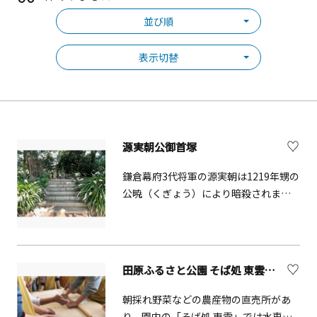
並び順
表示切替
源実朝公御首塚
鎌倉幕府3代将軍の源実朝は1219年甥の
公暁（くぎょう）により暗殺されまし
た。すぐに公暁は三浦氏の家来により
討ち取られ、持っていた実朝公の御首
は、その家来により秦野のこの地に密
かに運ばれ、埋葬されたといわれてい
田原ふるさと公園 そば処 東雲【秦野市】
ます。塚の近くには歌人として有名だ
った実朝の歌碑があり、毎年11月23日
朝採れ野菜などの農産物の直売所があ
には「実朝まつり」が開催され、近く
り、園内の「そば処 東雲」では水車小