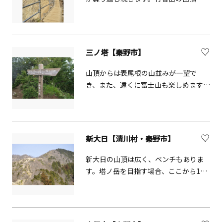
狭く、多人数での休憩には不向きで
す。その山頂には、かつて「役行者
（えんのぎょうじゃ）」の石像が置か
れていましたが、風雨によって朽ちて
三ノ塔【秦野市】
しまったため、現在は役行者の姿の描
かれた石碑が建っています。行者岳か
山頂からは表尾根の山並みが一望で
ら新大日までは鎖場が何箇所かありま
き、また、遠くに富士山も楽しめます。
すので、注意してください。
山頂には休憩所とトイレがあります。
新大日【清川村・秦野市】
新大日の山頂は広く、ベンチもありま
す。塔ノ岳を目指す場合、ここから1時
間も歩かずに山頂に到着出来ます。新
大日という名前は、昔、ここに大日如
来像が安置されたことに由来している
そうです。（写真提供:photolibrary）