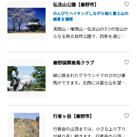
えで重要な建築物と認められ、国登録
弘法山公園【秦野市】
有形文化財（建造物）に登録されまし
のんびりハイキングしながら桜と富士山の
た。家の構造は、当時の一般的なたば
絶景を満喫
こ農家に見られる建築様式で、田の字
浅間山・権現山・弘法山の3つの低山か
型四間（よつま）となっており、土間
らなる県立自然公園で、四季を通じて
には農具や日用品も展示され、農家の
ハイキングが楽しめます。権現山山頂
暮らしを知る上で貴重な施設となって
の展望台からは、相模湾から富士山ま
います。村民体験や稲刈り、お月見会な
でを一望。国土交通省の「関東の富士
ども開かれ、自然豊かな周辺をめぐる
秦野国際乗馬クラブ
見百景」に選出されています。春に
ハイキングも定期的に設けられていま
は、1400本以上の桜が咲き誇る名所と
す。
緑に囲まれたグラウンドでのびのび乗
しても有名で、「かながわ花の名所100
馬ができます。北西には富士山を望む
選」にも選ばれています。桜が満開と
ことができ、春は桜が満開になります。
なる3月下旬～4月上旬には「はだの桜
まつり」が開催され、飲食店の出展や
ライトアップなど昼も夜も楽しめま
行者ヶ岳【秦野市】
す。
行者岳の山頂までは、小さな上り下り
が繰り返し続きます。行者岳の山頂は