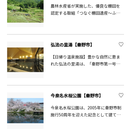
農林水産省が実施した、優良な棚田を
認定する取組「つなぐ棚田遺産～ふる
さとの誇りを未来へ～（ポスト棚田百
選）」に選定されました。地域の農業
者とNPO法人が連携のもと、棚田の維
持・保全や農業体験など都市住民等と
弘法の里湯【秦野市】
の交流事業を通じて、生物多様性に富
んだ農村の原風景を次世代につなぐ活
【日帰り温泉施設】豊かな自然に恵ま
動をしています。
れた弘法の里湯は、「秦野市第一号
泉」（露天風呂）と「つるまき千の
湯」（内湯、貸切風呂）の2つの源泉が
一度に楽しめる日帰り温泉です。カル
シウムを多く含んだ良質な出湯が特徴
今泉名水桜公園【秦野市】
的で、身体が温まります。家族や友達と
の日帰り小旅行として、また、ハイキ
今泉名水桜公園は、2005年に秦野市制
ングや登山の後に利用されてみてはい
施行50周年を迎えた記念として建てら
かがでしょうか。
れました。桜と名水をコンセプトとし
たこの公園は、地域の人々の憩いの場