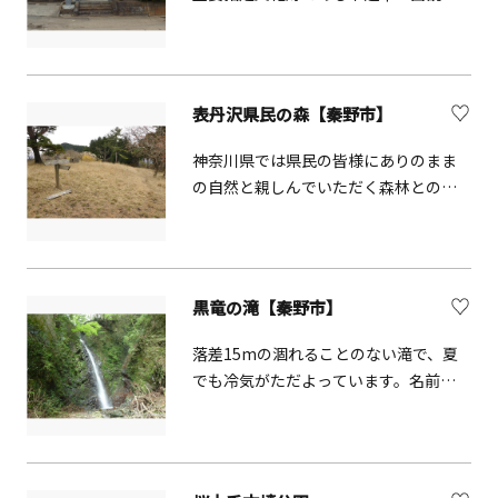
菩薩があります。十一面観音は頭部に
十一の顔を持つ変化観音の一つで、全
方向を見守っているそうです。
表丹沢県民の森【秦野市】
神奈川県では県民の皆様にありのまま
の自然と親しんでいただく森林とのふ
れあい活動の場として、表丹沢など県
営林内の4箇所に「県民の森」を設置し
ていいます。表丹沢県民の森は、表丹
沢の四十八瀬川沿いから栗ノ木洞（標
黒竜の滝【秦野市】
高908m）に至る林内散策路沿いにあ
り、スギ、ヒノキの人工林や、ミズキ、
落差15mの涸れることのない滝で、夏
シデなどの広葉樹林が広がるほか、あ
でも冷気がただよっています。名前の
ずまや、芝生の広場、トイレがありま
由来としては滝の近くに「黒竜さん」
す。また、四十八瀬川沿いには、落差
という祈祷師の庵があったためという
15mの黒竜の滝があります。
のが有力です。