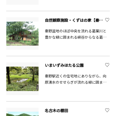
ホタルが飛び交う様は桃源郷を思わせ
ます。
自然観察施設・くずはの家【秦野市】
秦野盆地のほぼ中央を流れる葛葉川と
豊かな緑に囲まれる峡谷からなる葛葉
緑地は、1987年に「かながわのナショ
ナル・トラスト緑地第1号」に指定され
ました。自然観察の拠点となる「くず
はの家」は1998年に開設され、自然観
いまいずみほたる公園
察会や季節のつどい、自然観察指導員
養成講座の開講など、来園者が自然に
秦野駅近くの住宅地にありながら、向
親しみ、自然を守る輪を拡げていける
原湧水のせせらぎが流れる緑に囲まれ
よう、さまざまな事業を行っていま
た公園です。ボランティア等により美
す。このほか自然調査や樹木の剪定、
化・清掃等か行われホタルの生息地と
草刈など適切な管理で葛葉緑地の保全
して保護されています。
を後世に引き継いでいくための業務を
名古木の棚田
行っています。