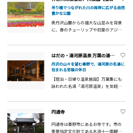
に国登録記念物に登録されました。そ
吊り橋でつながれた川の両岸に広がる自然
して令和5年9月に誕生から100年を迎え
豊かな公園
ます。
表丹沢山麓からの雄大な山並みを背景
に、春のチューリップや初夏のアジサ
イ、夏のヒマワリ、秋のコスモスや紅
葉など、一年を通じてさまざまな花の
景色を楽しむことができます。公園の
はだの・湯河原温泉 万葉の湯【秦野市】
中央を流れる水無川での夏の川遊びや
丹沢の山々を望む秦野で、湯河原の名湯に
バーベキュー場、抹茶や和菓子が味わ
包まれる至福の休日
えるお茶室もあり、水無川を渡る「風
【宿泊・日帰り温泉施設】万葉集にも
の吊り橋」からは園内のほとんどが展
詠われた名湯「湯河原温泉」を気軽且
望できます。子どもたちに人気の遊具
つリーズナブルな価格で楽しめる温泉
のほか、クライミング施設や多目的広
付き宿泊施設です。
場、野球場などの運動施設も充実し、
家族で一日遊べる公園です。
円通寺
円通寺は秦野市にあるお寺です。市の
重要指定文化財である木造十一面観音