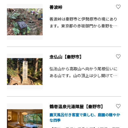
より汲みだす「ゆずりの水」はお水取
ースが楽しめます。
善波峠
りの来訪者で賑わいます。（そのまま
飲料可・保健所の検査を毎年実施）季
善波峠は秦野市と伊勢原市の境にあり
節折々の行事が行われ、通年を通じて
ます。東京都の赤坂御門から秦野を経
御朱印やご参拝で賑わっております。
て矢倉沢の関所を越え、静岡県沼津市
（無料駐車場130台あり・観光バスは予
にいたる矢倉沢往還が通っていまし
約が必要）
た。参勤交代でにぎわう東海道の脇街
道で、物資の輸送や富士・大山への参
念仏山【秦野市】
詣路として、昭和初期に善波隧道が完
成するまで、この峠道が利用されてい
弘法山から高取山へ向かう尾根伝いに
ました。
ある山です。山の頂上は少し開けてい
て昭和の初めまで村人によって念仏講
がおこなれており、念仏を唱える声が
山の麓の集落まで聞こえてきたと言わ
れています。今でも、山神石祠や石地
鶴巻温泉元湯陣屋【秦野市】
蔵が残されています。
露天風呂付き客室で楽しむ、庭園の穏やか
な四季