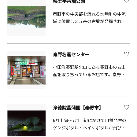
桜土手古墳公園
秦野市の中央部を流れる水無川の中流
域に位置し３５基の古墳が発掘され、
６基の古墳を保存しています。７世紀
後半に造られたもので、すべてが円墳
で古墳群としては県内でも最大級で
す。
秦野名産センター
小田急秦野駅北口にある秦野市のお土
産を取り扱っているお店です。秦野市
観光協会が推奨品として認定した、秦
野の味と伝統を伝える特産品も販売し
ています。
浄徳院菖蒲園【秦野市】
6月上旬～7月上旬にかけて自然発生の
ゲンジボタル・ヘイケボタルが飛び交
う姿が見られることがあります。夜に