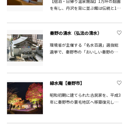
【宿泊・日帰り温泉施設】1万坪の庭園
を有し、丹沢を背に並ぶ館は伝統と100
年以上の歴史の重みのある純和風旅
館。四季の彩りをふんだんに取り入れ
て仕立てられる料理や、丹沢山魂の地
秦野の湧水（弘法の清水）
下深くから湧き出る鶴巻温泉を楽しめ
ます。〇全18室
環境省が主催する「名水百選」選抜総
選挙で、秦野市の「おいしい秦野の水
～丹沢の雫～」が「おいしさ」部門で
全国1位となりました。駅周辺を歩いて
回れるコースや、伝説や歴史を学びな
がら回るコースなど、市内にはいくつ
緑水庵【秦野市】
もの湧水スポットがあり、市内の湧水
めぐりハイキングが人気です。
昭和初期に建てられた古民家を、平成3
年に秦野市の蓑毛地区へ移築復元した
施設です。令和2年（2020年）4月に
は、葉たばこ栽培に関わる遺構とし
て、また昭和初期の農家建築を知るう