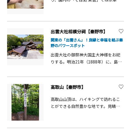
の金剛寺により法要が行われていま
屋で石臼製粉したそば粉で打った、手
す。
打ちそばが楽しめ、また自分でそばを
打つ「手打ちそば体験」もできます。
（要予約）0463-84-1282
出雲大社相模分祠【秦野市】
関東の「出雲さん」！良縁と幸福を結ぶ秦
野のパワースポット
出雲大社の御祭神大国主大神様をお祀
りする。明治21年（1888年）に、島根
県出雲大社より正式に御分霊を賜った
出雲大社教の分祠。大社造りと権現造
りを組み合わせた独自の木造社殿の様
高取山【秦野市】
式で翼幣殿と呼ばれる長い幣殿が特徴
的で「関東のいずもさん」として崇敬
高取山山頂は、ハイキングで訪れるこ
を集めております。自然豊かな境内に
とができる自然豊かな地です。見晴ら
は樹齢千年のオオケヤキのご神木がそ
しがよく、ベンチもあるため昼食や休
びえたち、秦野名水の湧水地としても
憩に最適です。山頂へのハイキングは
親しまれています。千年の杜地下50ｍ
アップダウンがあり、変化に富んだコ