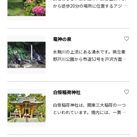
から徒歩20分の場所に位置するアジサ
イの小道です。梅雨の季節には、緑の
田畑に浮かび上がるアジサイが色鮮や
かです。
竜神の泉
水無川の上流にある湧水です。県立秦
野戸川公園から市道52号を戸沢方面に
進んだところにあります。竜神の泉
は、水汲み場より50m程度上流の山腹
に、竜の形をした岩があることから、
水をつかさどる「竜神」が宿ると伝え
白笹稲荷神社
られる場所です。昔から行者や猟師な
どが喉を潤し、一息ついた泉として知
白笹稲荷神社は、関東三大稲荷の一つ
られています。
といわれています。境内には、一貫田
湧水という湧水地やヒカリモの池があ
ります。拝殿の天井には龍神や宝づく
しの図が描かれていて、無料で拝観で