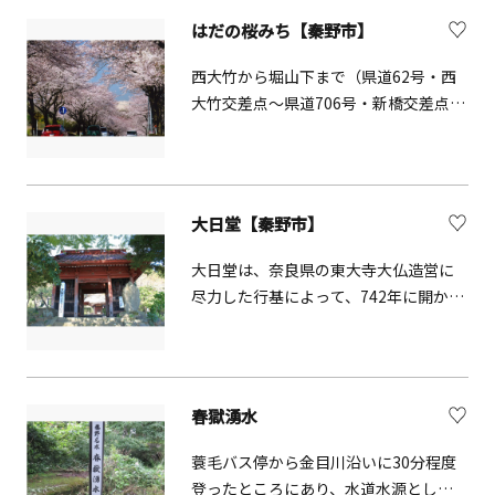
きます。2月初午の日には多くの参拝者
はだの桜みち【秦野市】
でにぎわいます。定期的に骨董市を開
催しています。
西大竹から堀山下まで（県道62号・西
大竹交差点～県道706号・新橋交差点）
の区間には、約6.2kmにわたって桜並
木が続いています。この桜並木は神奈
川県で一番の長さを誇り、毎年春にな
ると、美しい桜のアーチが人々の目を
大日堂【秦野市】
楽しませてくれます。
大日堂は、奈良県の東大寺大仏造営に
尽力した行基によって、742年に開かれ
たと伝えられています。本堂には高さ
175cmの「大日如来像」があり、県の
重要文化財に指定されています。
春獄湧水
蓑毛バス停から金目川沿いに30分程度
登ったところにあり、水道水源として