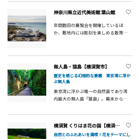
ントが楽しめるステージや、ビーチス
ったアヒポキ丼などの飲食メニューも
条例等ルールで守られており、安心し
神奈川県立近代美術館 葉山館
ポーツが楽しめるエリア、地元の食材
用意されています。海岸には公衆トイ
て楽しむことができます。【ご注意：
を使ったメニューを提供するフードト
レも整備され、ファミリーやグループ
海水浴場開設期間中は砂浜での飲酒・
年間数回の展覧会を開催しているほ
ラック等も展開します。
でも安心して過ごせる環境です。
バーベキュー、入れ墨（タトゥー）の
か、敷地内には彫刻を楽しめる散策路
露出、スピーカー等の拡声装置の使用
があります。また、レストラン、ミュー
は禁止です。ルールを守らない場合、
ジアムショップもあり、レストランか
退場となることがあります。】
らは一色海岸の眺望を楽しめます。
無人島・猿島【横須賀市】
歴史を感じる幻想的な要塞 東京湾に浮か
ぶ無人島
東京湾に浮かぶ唯一の自然島であり湾
内最大の無人島「猿島」。幕末から太
平洋戦争まで東京湾を守る要塞として
活躍し、島内には今でも砲台や兵舎の
遺跡が残っています。積み上げられた
横須賀 くりはま花の国【横須賀市】
レンガ造りの要塞にツタが絡まり苔む
自然とのふれあいを満喫！花をテーマにし
した様子は、思わず息をのむほど幻想