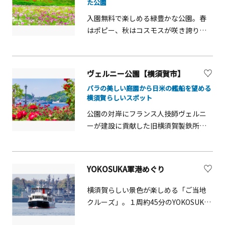
た公園
的！より深く＆効率的に散策したい方
入園無料で楽しめる緑豊かな公園。春
は、熟練のナビゲーターが案内する探
はポピー、秋はコスモスが咲き誇り、
検ツアーがおすすめ。30分で島の見ど
シーズンには市内外から訪れる多くの
ころをサックリ巡れます。散策の小休
人でにぎわいます。ほかにもハーブ園
憩は、島内唯一のテイクアウトレスト
や冒険ランド、アーチェリー場など見
ラン「Oceans Kitchen」で。横須賀海
ヴェルニー公園【横須賀市】
どころがいっぱい！冒険ランドにある
軍カレーやヨコスカブルー（サイダ
バラの美しい庭園から日米の艦船を望める
巨大なゴジラのすべり台も子どもたち
ー）など、地元の食材を使った軽食や
横須賀らしいスポット
に大人気です。花の見頃に合わせたま
ドリンクをいただけます。機材をレン
公園の対岸にフランス人技師ヴェルニ
つりや子どもが楽しめるイベントなど
タルすれば、開放的なビーチでBBQも
ーが建設に貢献した旧横須賀製鉄所跡
も随時開催されています。
可能です。釣りや磯遊びも楽しめるの
地が臨める、フランス庭園様式を取り
で、家族や友人と何度訪れても楽しめ
入れた公園です。 フランス式花壇を中
ます。※猿島公園内にはBBQコンロ・
心とした園内の花壇には、日本とフラ
炭・着火剤など火器の持ち込みはでき
YOKOSUKA軍港めぐり
ンスのバラや神奈川にちなんだバラ
ません。 島内のレンタルショップを
等、それぞれテーマ毎に分けられた約
ご利用ください。
横須賀らしい景色が楽しめる「ご当地
130品種、約1,300株のバラが植えられ
クルーズ」。１周約45分のYOKOSUKA
ており、園内を彩ります。 バラが見頃
軍港めぐりでは、アメリカ海軍や海上
を迎える春と秋（5月、10月）には「ロ