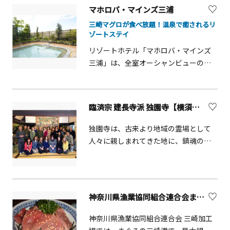
ともできます。
台は西洋文化の魁として明治2年にお雇
め。艦内の見どころをわかりやすく解
マホロバ・マインズ三浦
い外国人技師としてフランスから招か
説してくれます。三笠公園内にはほか
三崎マグロが食べ放題！温泉で癒されるリ
れたF.Lヴェルニーの設計により建設さ
にも歴史モニュメントが点在してお
ゾートステイ
れた、わが国最初の西洋式灯台です。
り、三笠をバックに東郷平八郎の像と
リゾートホテル「マホロバ・マインズ
その後地震により倒壊し、現在の灯台
記念撮影も可能。先人たちの栄光と苦
三浦」は、全室オーシャンビューの絶
は3代目で、大正14年6月に再建されま
労が偲ばれる貴重な空間で、明治期の
景が魅力！三浦海岸から房総半島まで
した。
歴史の理解を深めてみてはいかがでし
一望できるロケーションにあり、1室最
ょうか。
大10名まで泊まれる広々とした客室は
臨済宗 建長寺派 独園寺【横須賀市】
家族やグループ旅行にも最適です。宿
泊の楽しみは、三浦の幸を活かしたバ
独園寺は、古来より地域の霊場として
イキング！80種類以上のメニューがず
人々に親しまれてきた地に、鎮魂の寺
らりと並ぶ様子はまさに""食の祭
として約400年前に建立されました。
典""。特にディナーバイキングは、三
本尊：釈迦如来 開創：元和5年（1619
崎直送のマグロが食べ放題なのが自慢
年） 開山：一峰乾存禅師 坐禅・動禅・
です。朝食の目の前で握るおむすびも
写経などの体験には、檀家や地域の
神奈川県漁業協同組合連合会まぐろ直販センター【三浦市】
人気を集めています。また、ホテル内
方々のみならず、外国の方を含む遠方
併設のカフェ＆バー「リタカフェ」で
からも多くの方がお越しくださいま
神奈川県漁業協同組合連合会 三崎加工
は、開放的な店内でジェラートや本格
す。 また、毎週土曜日の夜にはオンラ