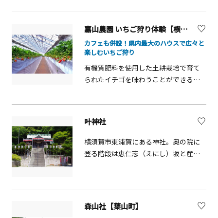
用の方のみ） ※2024年10月1日（火）
から1時間の距離にある、非日常体験。
堂々とそびえ立つ巨大な風車を間近に
～運用開始いたします。 デジタルまぐ
リフレッシュに、レジャーに、ぜひ一
見ることができ、風に吹かれて勢いよ
ろきっぷ限定優待を利用する場合 利用
嘉山農園 いちご狩り体験【横須賀市】
度お越しください。
くまわる様子は迫力満点！夜には風車
日当日、各便出発30分前まで予約購入
カフェも併設！県内最大のハウスで広々と
がライトアップされ、昼とはまた違っ
が可能です。newcalサイトにてデジタ
楽しむいちご狩り
た雰囲気に。日没から夜にかけてのマ
ルみさきまぐろきっぷ購入・利用開始
ジックアワーも心を奪われるような美
有機質肥料を使用した土耕栽培で育て
後、デジタルきっぷMyページチケット
しさです。公園の突端にある展望台は
られたイチゴを味わうことができる農
一覧から「KEIKYU OPEN TOP BUS
見晴らし最高！多数のヨットが停泊す
園です。栄養が豊富な土は、イチゴに
MIURA 予約」を選択し、便・座席を指
る宮川湾をはじめ、晴れた日には伊豆
コクのある甘味とさわやかな酸味を与
定してください。この場合、旅行代金
大島や宮川大橋越しに富士山が見える
えます。摘める品種は「紅ほっぺ」と
が半額となります。 ※クレジット決済
叶神社
ことも。サイクルステーションがある
「とちおとめ」で1月上旬～6月上旬ま
のみ 「三浦・三崎おもひで券」をご利
ので、ロードサイクリストの休憩場所
で収穫体験ができます。園内のイチゴ
横須賀市東浦賀にある神社。奥の院に
用の場合 利用日当日、各便出発30分前
としても人気。三浦海岸～三崎港間の
を使用した手作りのイチゴ大福は人気
登る階段は恵仁志（えにし）坂と産霊
まで予約購入が可能です。Ticket一覧
ドライブコースのハイライトとして訪
の商品なので予約が必須です。その他
（むすび）坂と名がつき、縁結びにご
の中から「KEIKYU OPEN TOP BUS
れるのもおすすめです。
ジャムの販売もあります。 ※隣接して
利益があるとされています。
MIURA 予約」を選択し、便・座席を指
おります、嘉山カフェもお気軽にお立
定してください。 ※予約すると「三
ち寄りください。
浦・三崎おもひで券」は利用されたも
森山社【葉山町】
のとなります。 当日の場合 座席指定券