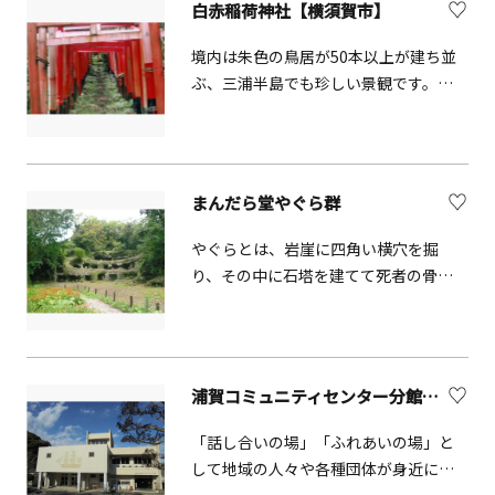
白赤稲荷神社【横須賀市】
め
境内は朱色の鳥居が50本以上が建ち並
ぶ、三浦半島でも珍しい景観です。春
には山吹・アジサイ・フシ等が咲きま
す。
まんだら堂やぐら群
やぐらとは、岩崖に四角い横穴を掘
り、その中に石塔を建てて死者の骨を
納めて供養する施設で、鎌倉時代後半
から室町時代前半にかけて、おもに鎌
倉とその周辺地域でのみ造られた特殊
な遺構です。史跡名越切通の中にある
浦賀コミュニティセンター分館（郷土資料館）
まんだら堂やぐら群は、確認されてい
るだけで150穴以上で構成される有数の
「話し合いの場」「ふれあいの場」と
規模をほこるやぐら群で、保存状態が
して地域の人々や各種団体が身近に手
良いやぐらをこれだけまとまった形で
軽に、そして多目的に利用できる地域