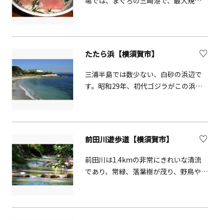
場では、まぐろの三崎港で、最大規模
コーヒーをいただけます。小休憩はも
イン坐禅会を開催しており、世界各地
のまぐろ加工場で加工を行っていま
ちろん、リモートワークにもぴった
からご参加いただいております。 詳し
す。加工場内敷地にて鮪の直売店を設
り！夜はゆっくり地下1,500mから湧き
くはお電話またはメール（坐禅会ホー
け、まぐろや三浦半島産の海産物を販
出る「三浦マホロバ温泉」へ。上質な
ムページを参照）にてお問い合わせく
売しています。
天然温泉で、露天風呂（男女入替制）
たたら浜【横須賀市】
ださい。
も完備しています。日帰り利用もでき
三浦半島では数少ない、白砂の浜辺で
るので、おでかけの締めにもおすすめ
す。昭和29年、初代ゴジラがこの浜辺
です。
に姿を現わしました。現在では、その
足跡が残されています。
前田川遊歩道【横須賀市】
前田川は1.4kmの非常にきれいな清流
であり、常緑、落葉樹が茂り、野鳥や水
の生物が多数存在する関東では稀有な
遊歩道です。大楠山という200ｍ級の山
につながる初級ハイキングコースの一
部でもあります。※現在、一部通行止