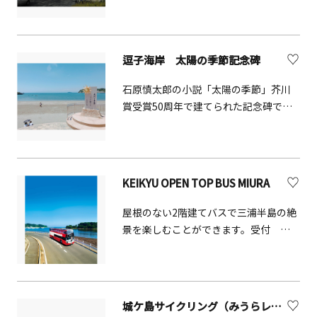
見ることのできる場所は鎌倉市内にも
コミュニティづくりの場です。 地域の
ほとんどありません。多数の横穴が幾
人々の教養の向上、健康の増進、生活
重にも重なって連なる眺めは独特かつ
文化の振興、社会福祉の増進に寄与す
逗子海岸 太陽の季節記念碑
壮観です。
るため、各種教養講座、趣味講座、実
用講座、イベントなどを開催していま
石原慎太郎の小説「太陽の季節」芥川
す。 また、施設内には浦賀の郷土資料
賞受賞50周年で建てられた記念碑で
なども展示しています。
す。年間を通じてマリンスポーツが盛
んな逗子海岸は「太陽が生まれたハー
フマイルビーチ」と呼ばれており、こ
の記念碑は逗子海岸のシンボルになっ
KEIKYU OPEN TOP BUS MIURA
ています。
屋根のない2階建てバスで三浦半島の絶
景を楽しむことができます。受付
KEIKYU OPEN TOP BUS MIURA案内所
定員 各便42名（2階席のみのご案内と
なります。）その他・バスガイドの同
行有・雨天時や点検等により運休の場
城ケ島サイクリング（みうらレンタサイクル）
合がございます。乗車券購入後運休に