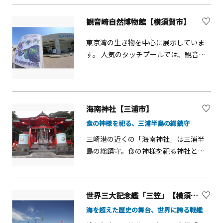
口となっています。 ※現在、2027年3
風を受けナナメに育った黒松が独特な
月（予定）のリニューアルオープンに
景観を生み出す「緑陰広場」も良いか
観音崎自然博物館【横須賀市】
向けて再整備を実施しております。最
もしれません。また、城ケ島公園は島
新情報は公園のホームページにてご確
東京湾の生き物を中心に展示していま
内のおすすめスポットを巡る「城ケ島
認ください。
す。 人気のタッチプールでは、観音崎
ハイキングコース」の東側入口になっ
周辺の海の生き物に触れます。
ています。人気のフォトスポット「馬
の背洞門」や反対側の城ケ島灯台な
ど、島内散策もあわせてお楽しみくだ
さい。
海南神社【三浦市】
食の神様を祀る、三浦半島の総鎮守
三崎港の近くの「海南神社」は三浦半
島の総鎮守。食の神様を祀る神社とし
て知られており、境内には地元の名物
「三崎のマグロ」をモチーフとした像
や鮪みくじなどユーモアあふれる仕掛
世界三大記念艦「三笠」【横須賀市】
けが！「海南（かいなん）」の言葉か
海を超えた歴史の舞台、世界に誇る戦艦
ら頒布する&ldquo;難を解く&rdquo;お
守りは、「大量（漁）得点」のご利益