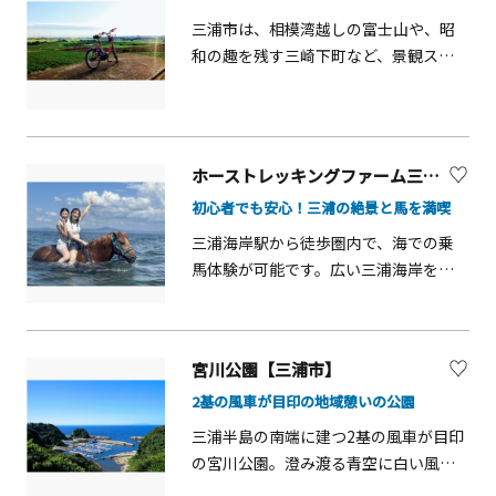
なった場合は無手数料で払い戻しを行
三浦市は、相模湾越しの富士山や、昭
います。・お客さまの都合による払い
和の趣を残す三崎下町など、景観スポ
戻しの場合は、1枚につき払い戻し手数
ットが多数あります。ゆっくりと時間
料220円がかかります。・障害者割引等
をかけて、景観スポットを回遊するに
の特殊割引はございません。 【1便】
は、レンタサイクルがおすすめです。
10：00発 みうらブルーコース（約40
貸出車両には、電動アシスト付きのフ
ホーストレッキングファーム三浦海岸
分） 三浦海岸駅&rarr;江奈湾&rarr;剱
ァミリータイプもご用意しておりま
崎&rarr;城ヶ島（下車可能）&rarr;うら
初心者でも安心！三浦の絶景と馬を満喫
す。
りマルシェ（終点） 【2便】12：30発
三浦海岸駅から徒歩圏内で、海での乗
みうらグリーンコース（約40分） 三浦
馬体験が可能です。広い三浦海岸を馬
海岸駅&rarr;引橋&rarr;松輪入口&rarr;
とお散歩したり、時には一緒に海の中
城ヶ島（下車可能）&rarr;うらりマルシ
に入ったり・・・。開放的な自然環境
ェ（終点） 【3便】15：00発 みうらホ
の中で、馬との時間を満喫できます。馬
ワイトコース（約90分） 三浦海岸駅
宮川公園【三浦市】
に乗るのが初めての方でもお楽しみい
&rarr;引橋&rarr;松輪入口&rarr;城ヶ島
2基の風車が目印の地域憩いの公園
ただけるよう、1頭につきスタッフが必
（25分休憩 途中下車不可）&rarr;剱
ず1人付き添いますのでご安心を！夏季
三浦半島の南端に建つ2基の風車が目印
崎&rarr;江奈湾&rarr;三浦海岸駅 予約
期間は全国的にも珍しい馬との海水
の宮川公園。澄み渡る青空に白い風車
の場合（※デジタルまぐろきっぷご利
浴！？もお楽しみいただけます。都会
が美しく映える写真スポットです。