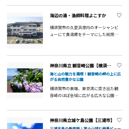
細は県HP【海上交通「かながわシーラ
イド」について】（外部サイト）から
海辺の湯・漁師料理よこすか
ご確認ください。
横須賀市の久里浜港内のオーシャンビ
ューにて食湯癒をテーマにした総席数
850席の大型施設です。新鮮な魚介も堪
能でき、宴会 ・入浴 ・休憩 ・買い物が
できます。団体利用も可能です。
神奈川県立 観音崎公園【横須賀市】
海と山の魅力を満喫！観音崎の岬の上に広
がる自然豊かな公園
横須賀市の東端、東京湾に突き出た観
音崎のほぼ全域に広がる広大な公園。6
月には各所にアジサイが咲き、青や
紫、白、ピンクなどの花々が園内を彩
ります。シイやタブを中心とした照葉
神奈川県立城ケ島公園【三浦市】
樹林の中を散策したり、海上を行き交
三浦半島の最南端！富士山望む絶景ビュー