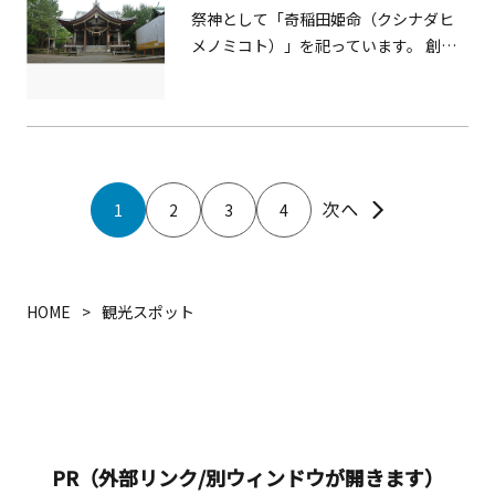
を購入 当日の各便出発の5分前まで
祭神として「奇稲田姫命（クシナダヒ
「KEIKYU OPEN TOP BUS MIURA案内
メノミコト）」を祀っています。 創建
所」にて、座席指定券を購入できます。
は天平勝宝（西暦749年）で、鎌倉由比
※現金のみの取り扱い みさきまぐろき
ヶ浜生まれの良辨僧正が勧請されたと
っぷ「三浦・三崎おもひで券」または
されています。
三浦半島まるごときっぷ「施設利用or
お土産券」の引き換え 当日の各便出発
の5分前まで「KEIKYU OPEN TOP BUS
1
2
3
4
MIURA案内所」にて、座席指定券と引
換えが可能です。 ※「みさきまぐろき
っぷ（三浦・三崎おもひで券）」・三
浦半島まるごときっぷ「施設利用orお
HOME
観光スポット
土産券」以外でのご乗車はいただけま
せん。 ※「みさきまぐろきっぷ（三
浦・三崎おもひで券）」・三浦半島ま
るごときっぷ「施設利用orお土産券」1
枚につき、「座席指定券」1枚とお引き
換えいたします。 ※お子さま（1歳以上
PR（外部リンク/別ウィンドウが開きます）
12歳未満）のご乗車も「みさきまぐろ