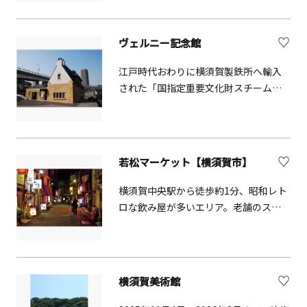
自衛隊の艦船を間近に見ることができ
ーズフェスタ」が開催され、多くのお
ます。横須賀港は今から約170年前に米
客様で賑わいます。 【テレワークセン
国ペリー艦隊が上陸して以来、海軍港
ヴェルニー記念館
ター】 2023年1月にオープンしたワー
として発展してきました。アメリカ海
キングスペースです。横須賀本港や係
軍施設（横須賀本港）と海上自衛隊の
江戸時代おわりに横須賀製鉄所へ輸入
留されている艦船を眺めながらご利用
司令部（長浦港）が置かれた港として
された「国指定重要文化財スチームハ
いただけます。 【ヴェルニー記念館】
広く知られており、これらの港を船で
ンマー」を保存・展示する施設です。
ヴェルニーの功績を紹介するほか、横
めぐります。船内では、案内人による
館内には、横須賀製鉄所や近代の歴史
須賀製鉄所で実際に使われていた3トン
ガイドを聞くことができます。
遺産を紹介する映像、体験学習装置、
と0.5トンのスチームハンマーを展示し
蒸気で動くスチームハンマーの模型な
ています。子供たちが「重さ・エネル
若松マーケット【横須賀市】
ども展示しています。 併設サービス ■
ギー・機械」について学べるように体
観光案内所ヴェルニー記念館内の観光
横須賀中央駅から徒歩約1分、昭和レト
験器具を設置したほか、産業の歴史が
案内所では、周辺観光やイベント情報
ロな飲み屋が多いエリア。老舗のスナ
分かる映像番組の上映や、横須賀製鉄
をご案内しています。横須賀散策の出
ックやカラオケ、料理自慢の居酒屋な
所の3D映像展示など、いろいろな展示
発点として、ぜひお気軽にお立ち寄り
ど約70店がひしめき合っている。ブラ
物があります。 【よこすか近代遺産ミ
ください。 ■ お土産販売コーナー館内
ンデーをジンジャーエールで割ったカ
ュージアム ティボディエ邸】 横須賀製
のお土産販売コーナーでは、横須賀な
クテル「横須賀ブラジャー」の発祥の
鉄所副首長ジュール・セザール・クロ
横須賀美術館
らではのグルメやグッズなどのお土産
地としても有名。
ード・ティボディエの官舎で、
品を取りそろえています。旅の思い出