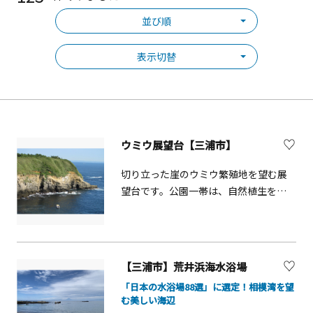
並び順
表示切替
ウミウ展望台【三浦市】
切り立った崖のウミウ繁殖地を望む展
望台です。公園一帯は、自然植生を保
存した緑と、太平洋の怒涛によって刻
まれた岩礁が美しく、房総半島をはじ
め、相模湾・伊豆大島・伊豆半島・富
士箱根連山、丹沢山塊が眺望できま
【三浦市】荒井浜海水浴場
す。
「日本の水浴場88選」に選定！相模湾を望
む美しい海辺