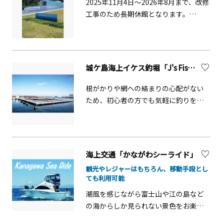
1869（明治2）年頃に建築され、
2025年11月4日～2026年8月まで、改修
にぜひご利用ください。 ■ 観光ガイド
2003（平成15）年の解体時まで本州最
工事のため長期休館となります。
サービス（土日祝）館内展示案内とヴ
古級の西洋館でした。このミュージア
※2026年9月リニューアルオープン予
ェルニー公園を60分でめぐるガイドツ
ムでは、その小屋組みを移設した実物
定。※レストラン・アクアマーレ及び
アーをご用意しています。横須賀の歴
展示のほか、日本近代化の礎となった
ミュージアムショップは、 2025年11月
史をより深く楽しみたい方におすすめ
横須賀製鉄所の歩みなどを展示してい
4日～2026年3月まで休業予定。※オン
です。
城ケ島海上イケス釣堀「J's Fishing」【三浦市】
ます。
ラインミュージアムショップにつきま
しては、休業期間中も営業自然豊かな
根がかりや網への絡まりの心配がない
三浦半島の東端、風光明媚な観音崎に
ため、初心者の方でも気軽に釣りを楽
ある美術館です。多彩な企画展のほ
しむことができる施設です。釣りに必
か、環境と調和したユニークな建築と
要な道具は全て用意してあり、釣針
絶景美術館にも選ばれた抜群の眺望が
は、初心者の方でも外しやすいよう、
魅力です。有名シェフが総料理長のイ
返しのないものを使用しています。
海上交通「かながわシーライド」
タリアンレストランも人気です。
観光やレジャーはもちろん、移動手段とし
ても利用可能
潮風を感じながら富士山や江の島など
の海からしか見られない景色をお楽し
みください。利用方法や料金など、詳