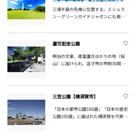
う船舶を眺めたり、海岸沿いでのバー
ベキューなど、さまざまな楽しみ方が
三浦半島の先端に位置する、ミシュラ
できます。園内には、日本最初の洋式
ン・グリーンガイドジャポンにも掲載
灯台「観音埼灯台」や、東京湾を中心
された「城ケ島」。城ケ島大橋を渡っ
とする海や自然を学べる「観音崎自然
た島の東半分に広がるのが「城ケ島公
博物館」のほか、公園周辺には横須賀
園」です。1月中旬から2月中旬にかけ
蘆花記念公園
や三浦半島ゆかりの作家の作品を展示
て、園内各所で約30万株のヤエスイセ
する「横須賀美術館」もあり、公園を
ンが咲き誇り、冬の名物詩となってい
明治の文豪、徳富蘆花ゆかりの地（桜
含む周辺地では、自然・歴史・文化
ます。園内2か所の展望台は富士山や伊
山）に設けられ、逗子市の市制30周年
と、多彩な魅力を楽しむことができま
豆大島まで見渡せる絶好のビュースポ
を記念して昭和59年に公園として開園
す。
ット。冬から春には県の指定天然記念
しました。
物・ウミウ等の集団生息地に、約2,000
羽も越冬のために飛来します。1番の見
三笠公園【横須賀市】
どころは芝生広場に建つ「安房崎灯
台」。白を基調に緑のグラデーション
「日本の都市公園100選」「日本の歴史
が入る姿は、地元の名物・三浦大根を
公園100選」に選ばれた横須賀を代表す
思わせます。灯台を見上げる「ピクニ
る公園で、園内には東郷平八郎の像が
ック広場」でお弁当を食べるのもおす
あるほか、記念艦三笠や猿島への玄関
すめです。日差しや風の強い日は、海