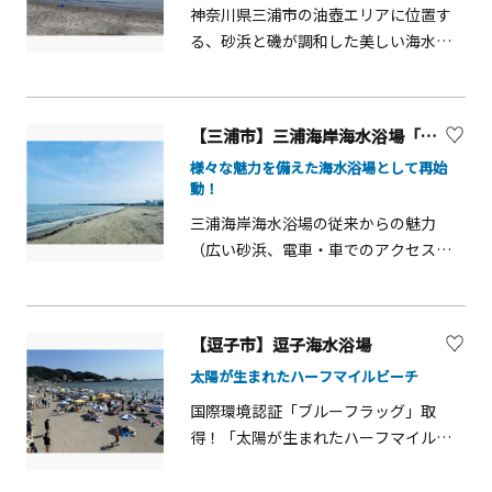
神奈川県三浦市の油壺エリアに位置す
る、砂浜と磯が調和した美しい海水浴
場です。水質の高さが評価され、環境
省「日本の水浴場88選」にも選出され
ています。湾状の地形と穏やかな波に
【三浦市】三浦海岸海水浴場「MIURA FUN BEACH三浦海岸」
より、シュノーケリングや磯遊びにも
様々な魅力を備えた海水浴場として再始
最適です。浅瀬では小魚やヤドカリな
動！
どの生き物観察ができ、晴れた日には
三浦海岸海水浴場の従来からの魅力
富士山や相模湾に沈む夕日も望める絶
（広い砂浜、電車・車でのアクセスの
景スポットとして知られています。夏
良さ、安全かつ家族で訪れやすい海
季には常設店舗3軒が海の家として営業
岸）を生かしつつ、海の家がない中で
し、各店舗でシャワーや更衣室、荷物
「コンフォータブルステイ（快適な滞
預かりなどの基本サービスが提供さ
【逗子市】逗子海水浴場
在）」の環境づくり、「食」「ビーチ
れ、快適に海水浴を楽しめます。「海
太陽が生まれたハーフマイルビーチ
スポーツ」、「音楽」及び「文化」コ
上亭」では海鮮浜焼きや予約制の手ぶ
ンテンツの提供により新たな魅力を持
らBBQ、「海の美術館」ではバーベキ
国際環境認証「ブルーフラッグ」取
つ海水浴場として再生します！ライフ
ューや多彩な軽食、「カメハメハ大王
得！「太陽が生まれたハーフマイルビ
セーバーが安全な海水浴を見守る遊泳
の渚」ではパラソルやサマーベッドの
ーチ」と名付けられた逗子海岸は、遠
エリアはもちろんのこと、ライブイベ
レンタル、SUP体験、三崎マグロを使
浅で波静かなファミリービーチです。