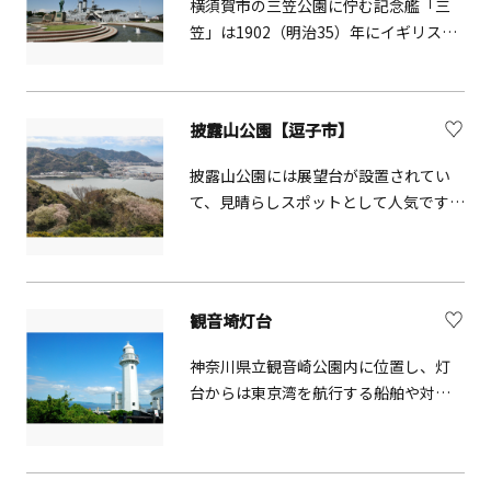
横須賀市の三笠公園に佇む記念艦「三
とされ、スポーツマンは多くの得点
笠」は1902（明治35）年にイギリスで
を、受験生は難問を解くことを願って
建造された戦艦。日本の「三笠」は、
身につけるといいます。お祭りの時は
英国の「ヴィクトリー号」、米国の
多くの人で賑わいますが、特に春に行
「コンスティチューション号」ととも
披露山公園【逗子市】
われる「食の神フェスティバル」と、
に世界の三大記念艦として広く知られ
ユネスコの無形文化遺産に登録された
ています。日露戦争で連合艦隊旗艦と
披露山公園には展望台が設置されてい
お正月の伝統行事「チャッキラコ」が
して活躍した歴史遺産です。100年以上
て、見晴らしスポットとして人気です。
有名です。源頼朝も訪れた神社で、境内
前の姿が、日本の独立と安全を守った
快晴の日には 富士山 が見られ、「かな
の樹齢800年の大銀杏は頼朝の手植えと
誇りとともに大切に保存されていま
がわの景勝50選」「かながわの公園50
伝えられています。
す。現存する鋼鉄戦艦では世界最古で、
選」「関東の富士見百景」にも選定さ
日本遺産の構成文化財に認定されてい
れました。園内にはニホンザル・クジ
観音埼灯台
ます。艦内では当時の資料のほか、海
ャク・アヒルなどの小動物が飼育され
事に関するさまざまな資料や模型など
ており、子どもたちからも好評です。ま
神奈川県立観音崎公園内に位置し、灯
を展示。VRを使って日本海海戦を疑似
た、春には多数の桜が咲く、市内屈指
台からは東京湾を航行する船舶や対岸
体験できる設備もあり、当時の様子を
のお花見スポットとして賑わいます。
の房総半島が一望できます。灯台展示
ダイナミックに体感できます。見学の
その他、ハイキングコースが整備され
資料室もあり、灯台用レンズ等の貴重
際には、案内動画を視聴できる「スマ
ており、気軽にハイキングを楽しむこ
な資料が展示されています。観音埼灯
ホガイド（多言語対応）」がおすす