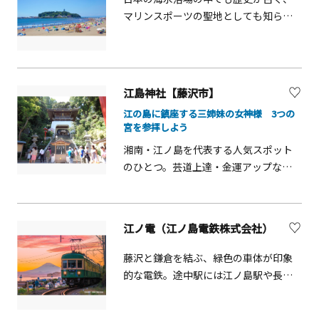
マリンスポーツの聖地としても知られ
る。「緑の江の島」や富士山を望む雄
大な景観のもと、波静かで遠浅な立地
が特長。広い砂浜があるので、子供が
自然と触れ合える格好の海水浴場とし
江島神社【藤沢市】
て、ファミリーにも人気が高い。「日
江の島に鎮座する三姉妹の女神様 3つの
本の海水浴場55選」にも選ばれてい
宮を参拝しよう
る。
湘南・江ノ島を代表する人気スポット
のひとつ。芸道上達・金運アップなど
様々なご利益があるといわれ、多くの
人が参拝に訪れています。ご祭神は三
姉妹の女神様。辺津宮（へつみや）、
江ノ電（江ノ島電鉄株式会社）
中津宮（なかつみや）、奥津宮（おく
つみや）の3つの宮の総称です。それぞ
藤沢と鎌倉を結ぶ、緑色の車体が印象
れ3姉妹の女神を祀り、更に日本三大弁
的な電鉄。途中駅には江ノ島駅や長谷
財天と称される、八臂弁財天、妙音弁
駅があり、観光で利用する人も多い路
財天を祀っています。辺津宮ではまず
線です。「のりおりくん」は江ノ電の