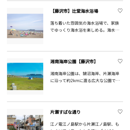
として、またビーチスポーツやライフ
セービング活動等の活動支援、そして
【藤沢市】辻堂海水浴場
一般来園者の利用拠点として開放して
います。
落ち着いた雰囲気の海水浴場で、家族
でゆっくり海水浴を楽しめる。海水浴
場の周辺はサーフィンの人気スポット
となっている。近隣にはプールを併設
する「県立辻堂海浜公園」がある。
湘南海岸公園【藤沢市】
湘南海岸公園は、鵠沼海岸、片瀬海岸
に沿って約2kmに渡る広大な公園で
す。敷地内には一年中サーフィンなど
のマリンスポーツやビーチスポーツの
利用者で賑わうサーフビレッジや、2種
類の滑り台遊具などがあるちびっこ広
片瀬すばな通り
場、海を見渡すことのできる芝生広場
など、目的に合わせた公園施設があり、
江ノ電江ノ島駅から片瀬江ノ島駅、も
夏の海水浴客をはじめ地元住民からも