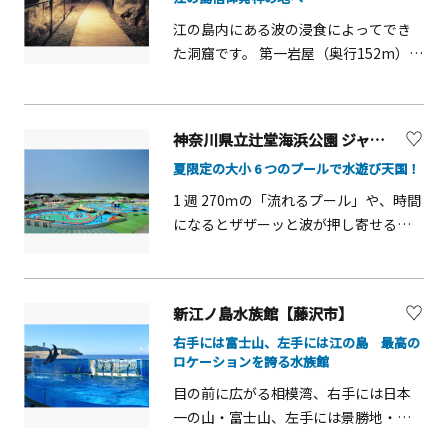
ク競技大会のセーリング競技会場にも
江の島内にある波の浸食によってでき
なりました。特に、地元でとれるしら
た洞窟です。 第一岩屋（奥行152m）と
す、伊勢エビ、魚の刺身、さざえやハ
第二岩屋（奥行56m）の二つの洞窟か
マグリなど、豊富な海の幸は観光客に
ら成るもので、弘法大師や源頼朝も信
大人気です。
仰の地として訪れたといわれ、弁財天
神奈川県立辻堂海浜公園 ジャンボプール
信仰のルーツとされています。洞窟内
夏限定の大小 6 つのプールで水遊び天国！
には江の島の歴史や文化を紹介するギ
ャラリーもあり、探検気分で見学出来
1 週 270ｍの「流れるプール」や、時間
ます。
になるとザザーッと波が押し寄せる
「波の出るプール」のほか、全長 約70
ｍ、高さ10ｍから一気に滑る「ウォー
タースライダー」、全長 9ｍ、高さ 4ｍ
新江ノ島水族館【藤沢市】
の「アクアスライダー」も子どもたち
右手には富士山、左手には江の島 最高の
に人気。小さなお子様にも安心な深さ
ロケーションを誇る水族館
20～40ｃｍの「幼児プール」や、オム
ツの取れていないお子様でもプール用
目の前に広がる相模湾、右手には日本
オムツの上に水着着用で「くじらの
一の山・富士山、左手には景勝地・江
海」と「滝のプール」が利用できま
の島が控える絶好のロケーションを誇