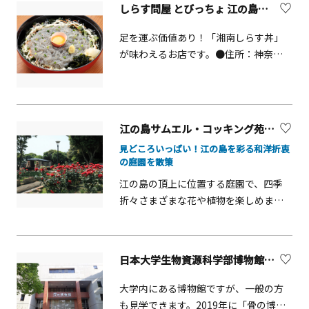
しらす問屋 とびっちょ 江の島本店【藤沢市】
習コースなど交通をテーマとした施設
があります。
足を運ぶ価値あり！「湘南しらす丼」
が味わえるお店です。●住所：神奈川
県藤沢市江の島1-6-7
江の島サムエル・コッキング苑 （旧名：江の島植物園）
見どころいっぱい！江の島を彩る和洋折衷
の庭園を散策
江の島の頂上に位置する庭園で、四季
折々さまざまな花や植物を楽しめま
す。苑内には江の島のシンボルである
江の島シーキャンドルやカフェ、お土
産屋などさまざまな施設があります。
日本大学生物資源科学部博物館（骨の博物館）【藤沢市】
サンセットテラスからの富士山は絶景
です。
大学内にある博物館ですが、一般の方
も見学できます。2019年に「骨の博物