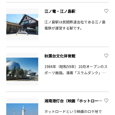
グが楽しめます。（自転車走行時は、
交通ルールをよく守り、交通事故に気
江ノ電・江ノ島駅
をつけましょう。）
江ノ島駅は民間鉄道会社である江ノ島
電鉄が運営する駅です。
秋葉台文化体育館
1984年（昭和59年）10月オープンのス
ポーツ施設。漫画「スラムダンク」の
モデルとなった体育館です。「スラム
ダンク」の舞台としては鎌倉高校前の
踏切が有名ですが、試合会場は秋葉台
体育館がモデルでした。
湘南港灯台（映画「ホットロード」ロケ地）
ホットロードという映画のロケ地で