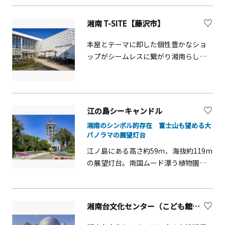
「茅の輪」をくぐって心身を清らか
電車全線で、1日何度でも、どの駅でも
に。「天女と五頭龍伝説」に由来した
「のりおり」ができる乗車券です。 全
湘南 T-SITE【藤沢市】
龍の銭洗で金銭を洗うと金運アップの
長10kmの短い路線ながら沿線には山あ
ご利益があると言われています。良縁
り海あり、その車窓からは江の島うや
本屋とテーマに即した個性豊かなショ
成就を願う方は「むすびの樹」に絵馬
富士山なども楽しめます。さらに江ノ
ップがシームレスに繋がり湘南らしい
をかけてはいかがでしょうか。中津宮
電沿線の施設にて素敵な特典が受けら
ライフスタイルを提案する文化複合施
は朱色の社殿が印象的で、格天井には
れます。
設。すべてのショップに本があり書店
花鳥画や彫刻が施され典雅な趣です。
と専門店が有機的な文脈で繋がってい
ここでは「水みくじ」が人気。水に浸
る他に類を見ないモール。
すと文字が浮かびあがります。奥津宮
江の島シーキャンドル
は海を守る姉神様をお祀りしている
湘南のシンボル的存在 富士山も望める大
宮。拝殿天井に描かれているのは「八
パノラマの展望灯台
方睨みの亀」で、どこから見ても、こ
江ノ島にある高さ約59ｍ、海抜約119m
ちらを睨んでいるように見えます。
の展望灯台。南国ムード漂う植物園
「江の島サムエル・コッキング苑」の
中にあります。展望フロアからは富士
山や伊豆半島、箱根まで望むことがで
湘南台文化センター（こども館）【藤沢市】
き、360度のパノラマはまさに絶景で
す。ロマンチックな夕陽を眺めながら