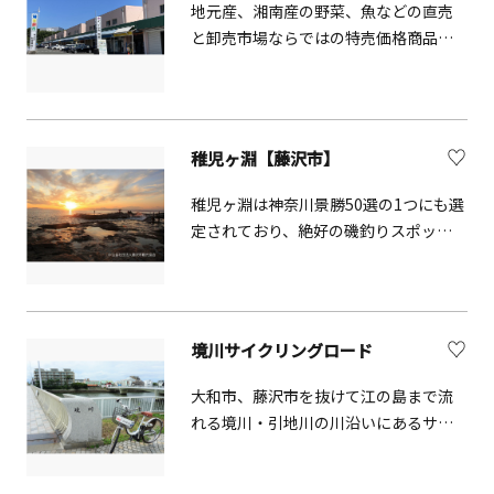
で、わずか14分でスピーディーに移動
地元産、湘南産の野菜、魚などの直売
できて非常に便利な交通手段ですが、
と卸売市場ならではの特売価格商品を
その秘密は「懸垂式」にあります。も
取り扱っています。
ともとぶら下がっているため、いくら
振り回されても落ちることなく、なん
と最高速度は時速75km。発車から一気
稚児ヶ淵【藤沢市】
に加速、住宅ギリギリを走り、森の中
を飛ばし、山から海への下り坂はスリ
稚児ヶ淵は神奈川景勝50選の1つにも選
リング！トンネル・カーブ・急勾配と
定されており、絶好の磯釣りスポット
変化に富み、まるでジェットコースタ
でもあります。 富士山に夕陽が沈む夕
ー！車内からは巨大な大船観音や富士
景は格別です。岩場で磯遊びもできま
山を望むことができ、見どころ満載。
す。
目白山下駅～湘南江の島駅のトンネル
や、片瀬山駅～湘南深沢駅の激しいア
境川サイクリングロード
ップダウンはスリル満点です。早く移
大和市、藤沢市を抜けて江の島まで流
動できて便利なだけでなく、アトラク
れる境川・引地川の川沿いにあるサイ
ション的な面白さも味わえる湘南モノ
クリングロード。満開の桜の季節に鎌
レール。東京方面から湘南へ行く時に
倉・江の島に向けて快適なサイクリン
はぜひご利用ください。