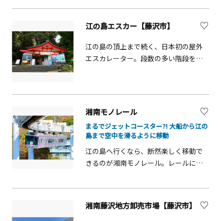
楽しい雰囲気で教えてくれます。アッ
トホームな雰囲気の教室です。
江の島エスカー【藤沢市】
江の島の頂上まで続く、日本初の屋外
エスカレーター。段数の多い階段を上
らずに頂上まで行くことができるた
め、江の島観光に非常に便利です。
湘南モノレール
まるでジェットコースター?! 大船から江の
島まで空中を滑るように移動
江の島へ行くなら、断然楽しく移動で
きるのが湘南モノレール。レールにぶ
ら下がって走るので、線路が見えずに
空中を進んでいく不思議な浮遊感を味
わえます。非日常的な景色の連続で、ワ
湘南藤沢地方卸売市場【藤沢市】
クワク感いっぱい！大船から江の島ま