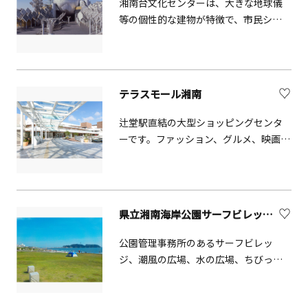
湘南台文化センターは、大きな地球儀
贅沢な時間を過ごすことができます。
等の個性的な建物が特徴で、市民シア
冬に開催されるライトアップは、江ノ
ター・こども館・市民センター・公民
島を彩る光と色の祭典。関東三大イル
館等の複合施設となっています。こど
ミネーションや日本夜景遺産などに認
も館では楽しく遊びながら学べる展示
定されており、全国から多くの観光客
ホールで世界のおもちゃや民族楽器
テラスモール湘南
が訪れます。施設内はゆったりとした
等、直接触れることができる展示品が
ソファー席があるテラスで食事ができ
多数設置されています。その他にも生
辻堂駅直結の大型ショッピングセンタ
るレストランや、湘南在住クリエイタ
解説付きのプラネタリウム番組や臨場
ーです。ファッション、グルメ、映画館
ーの作品を中心としたスーベニアショ
感のある全天周映画を上映している宇
など約280店舗が軒を連ね、1日中楽し
ップ、スイーツショップやギャラリー
宙劇場、様々な体験型講座が行われる
むことができます。
など見どころたくさん。シーキャンド
ワークショップ室などがあります。
ル前の広場には子ども向け遊具・ふわ
ふわドームも設置されており、家族そ
県立湘南海岸公園サーフビレッジ【藤沢市】
ろって楽しめます。
公園管理事務所のあるサーフビレッ
ジ、潮風の広場、水の広場、ちびっこ
広場、ヤシと芝生広場、多目的広場な
ど、海とのふれあいと理解を深める場