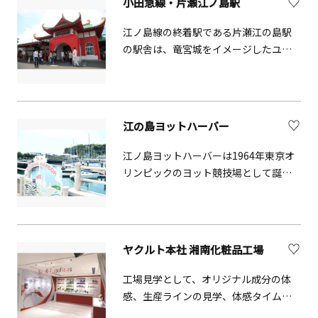
小田急線・片瀬江ノ島駅
江の島までの間にある江の島弁天橋、
西浜、鵠沼海岸など。写真は、片瀬海
江ノ島線の終着駅である片瀬江の島駅
岸（小田急線片瀬江ノ島駅（OE 16）下
の駅舎は、竜宮城をイメージしたユニ
車すぐ）の景色。
ークなデザインです。
江の島ヨットハーバー
江ノ島ヨットハーバーは1964年東京オ
リンピックのヨット競技場として誕生
しました。それ以降は日本で数少ない
公共ヨットハーバーとして日本のヨッ
ト活動の普及に貢献しています。東京
オリンピック2020のセーリング競技の
ヤクルト本社 湘南化粧品工場
開催場所です。
工場見学として、オリジナル成分の体
感、生産ラインの見学、体感タイム
（化粧品の体感）などを盛り込んだ