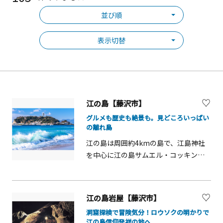
並び順
表示切替
江の島【藤沢市】
グルメも歴史も絶景も。見どころいっぱい
の離れ島
江の島は周囲約4kmの島で、江島神社
を中心に江の島サムエル・コッキング
苑、江の島シーキャンドル、龍恋の
鐘、稚児ヶ淵や江の島岩屋（洞窟）な
どを1日で楽しめ、年間を通じて観光客
江の島岩屋【藤沢市】
が訪れる人気スポットです。江の島ヨ
洞窟探検で冒険気分！ロウソクの明かりで
ットハーバーは、東京2020オリンピッ
江の島信仰発祥の地へ