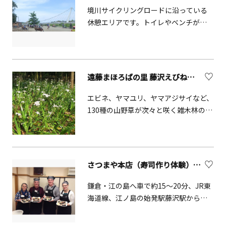
境川サイクリングロードに沿っている
休憩エリアです。トイレやベンチがあ
り、境川遊水地公園のランドマーク的
な吊り橋である鷺舞橋をバックにきれ
いな景色を眺めることができます。
遠藤まほろばの里 藤沢えびね・やまゆり園
エビネ、ヤマユリ、ヤマアジサイなど、
130種の山野草が次々と咲く雑木林の中
をゆったりと散策できます。
さつまや本店（寿司作り体験）【藤沢市】
鎌倉・江の島へ車で約15〜20分、JR東
海道線、江ノ島の始発駅藤沢駅から徒
歩15分。老舗鮨屋の板長と、バイリン
ガル女将が英語で丁寧にわかりやすく