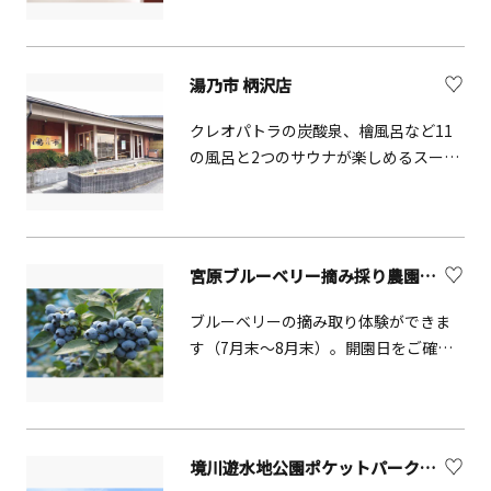
「五感で感じる体感ツアー」を実施し
ています。
湯乃市 柄沢店
クレオパトラの炭酸泉、檜風呂など11
の風呂と2つのサウナが楽しめるスーパ
ー銭湯です。館内では食事や散髪、マ
ッサージ等利用もできます。毎月いろ
いろなイベントを開催しており、営業
時間は平日10時から23時、土日祝日8時
宮原ブルーベリー摘み採り農園【藤沢市】
から23時と長く利用しやすくなってお
ります。藤沢駅から送迎サービスもあ
ブルーベリーの摘み取り体験ができま
ります。
す（7月末～8月末）。開園日をご確認
のうえ、家族揃ってお出かけ下さい。
境川遊水地公園ポケットパーク【横浜市】