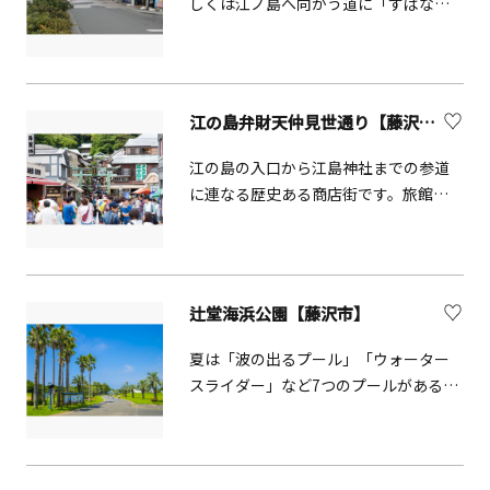
しくは江ノ島へ向かう道に「すばな通
親しまれている人気の公園です。
り」という商店街があります。この商
店街には、主にお食事処が多く並び、
なかには昔なつかしい射的場もありま
す。
江の島弁財天仲見世通り【藤沢市】
江の島の入口から江島神社までの参道
に連なる歴史ある商店街です。旅館や
飲食店、土産物店などが並び、多くの
観光客で賑わっています。
辻堂海浜公園【藤沢市】
夏は「波の出るプール」「ウォーター
スライダー」など7つのプールがあるジ
ャンボプールで水遊びが楽しめます。
南国の雰囲気溢れる芝生広場では青空
のもとでゆったりと遊べ、交通公園に
は人気のスカイサイクルや、自転車練