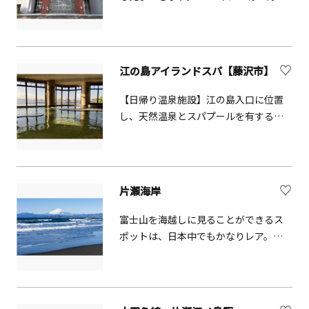
館」としてリニューアル。骨の多様性
と進化をテーマに、骨に関連する資料
や情報を収集・展示しています。1階展
示室は「陸」「空」「海」にエリア分
江の島アイランドスパ【藤沢市】
けされた野生生物、２階展示室は家畜
と伴侶動物の骨格・剝製標本を展示し
【日帰り温泉施設】江の島入口に位置
ています。他にも、透明標本、昆虫・
し、天然温泉とスパプールを有する複
植物標本、古農具等、さまざまな学部
合温浴施設「江の島アイランドス
関連資料を展示しています。
パ」。湘南の海と天気が良ければ富士
山を一望できる絶好のロケーションで
す。2020年3月、島内徒歩2分の場所に
片瀬海岸
「ホテル棟」が開業。これまでの日帰
り利用に加え、宿泊も可能になりまし
富士山を海越しに見ることができるス
た。温泉エリアは朝7:00から営業。朝
ポットは、日本中でもかなりレア。そ
の凛とした空気のなか江の島を散策、
んな中、江の島エリアは、特に冬の晴
絶景を楽しみながら朝風呂を満喫する
れた日には富士山が大きくきれいに見
「江の島の朝」の魅力を提案します。
えることで知られている。おすすめス
ポットは、江の島、片瀬江ノ島駅から