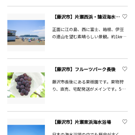
す。
る水族館です。テーマは&ldquo;相模湾
と太平洋&rdquo;、そこにくらす
【藤沢市】片瀬西浜・鵠沼海水浴場
&ldquo;生物&rdquo;。海やそれを取り
巻く環境を楽しく遊びながら学んでい
正面に江の島、西に富士、箱根、伊豆
ただく&ldquo;エデュテインメント型水
の連山を望む素晴らしい景観。約1㎞に
族館&rdquo;です。相模湾大水槽、クラ
およぶ、波が静かな遠浅のビーチは、
ゲファンタジーホール、ウミガメの浜
湘南を代表する海水浴場として賑わ
辺など見どころ満載。相模湾をバック
う。隣接する鵠沼海岸には、常設ビー
に行われるイルカショーも人気です。
チバレーコートがあり、ビーチスポー
【藤沢市】フルーツパーク長後
コツメカワウソたちも間近で観察でき
ツも盛んに行われている。
ます。
藤沢市長後にある果樹園です。果物狩
り、直売、宅配発送がメインです。5月
の梅をスタートに8月から12月まで梨、
ブドウ、洋ナシ、柿、いちじくなどを
お届けしています。
【藤沢市】片瀬東浜海水浴場
日本の海水浴場の中でも歴史が古く、