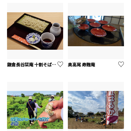
鎌倉長谷栞庵 十割そば打ち体験
奥高尾 寿麹庵