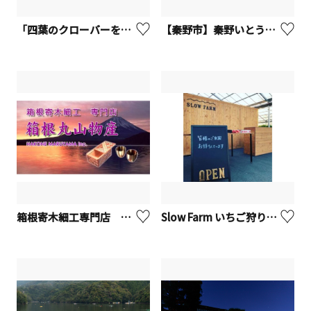
「四葉のクローバーを探す小旅」【寒川町】
【秦野市】秦野いとう農園
箱根寄木細工専門店 箱根丸山物産【箱根町】
Slow Farm いちご狩り【川崎市麻生区】