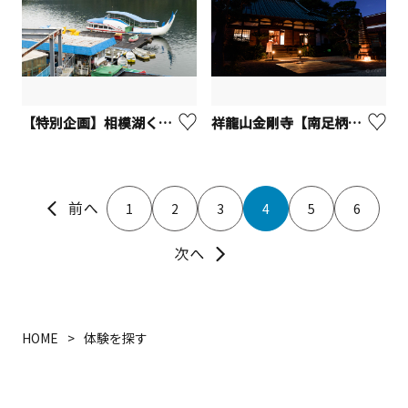
【特別企画】相模湖くじら丸モーニングクルーズ
祥龍山金剛寺【南足柄市】
1
2
3
4
5
6
HOME
体験を探す