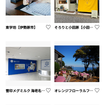
東学坊【伊勢原市】
そろりと小田原【小田原市】
雪印メグミルク 海老名工場
オレンジフローラルファーム【真鶴町】