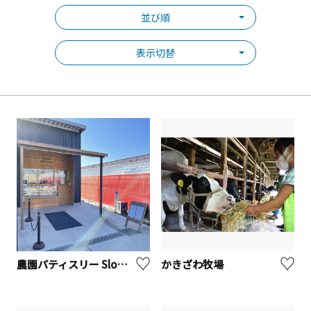
並び順
表示切替
​農園パティスリー​ Slow Sweets（川崎市麻生区）
かきざわ牧場