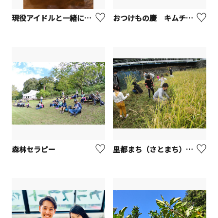
現役アイドルと一緒に寿司体験（天然素材蔵）【川崎市】
おつけもの慶 キムチづくり体験
森林セラピー
里都まち（さとまち）・なかい農作物収穫体験【中井町】