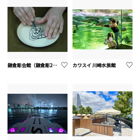
鎌倉彫会館（鎌倉彫2時間彫刻体験）【鎌倉市】
カワスイ 川崎水族館