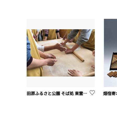
田原ふるさと公園 そば処 東雲【秦野市】
畑宿寄