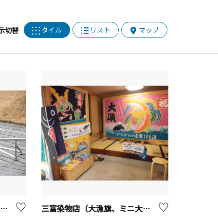
タイル
リスト
マップ
示切替
横濱ハイカラきもの館【横浜市】
三富染物店（大漁旗、ミニ大漁旗の染付体験）【三浦市】