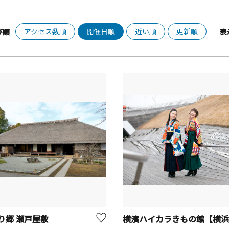
アクセス数順
開催日順
近い順
更新順
び順
表
り郷 瀬戸屋敷