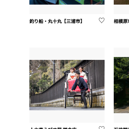
釣り船・丸十丸【三浦市】
相模原