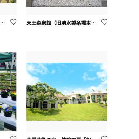
【相模原市】藤野園芸ランド（収穫体験）
天王森泉館（旧清水製糸場本館）