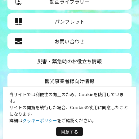
動画ライブラリー
パンフレット
お問い合わせ
災害・緊急時のお役立ち情報
観光事業者様向け情報
当サイトでは利便性の向上のため、Cookieを使用していま
公益社団法人神奈川県観光協会
す。
サイトの閲覧を続行した場合、Cookieの使用に同意したこと
〒231-8521
になります。
神奈川県横浜市中区山下町１
詳細は
クッキーポリシー
をご確認ください。
（シルクセンター内）
TEL：045-681-0007
同意する