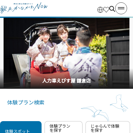
人力車えびす屋 鎌倉店
体験プラン検索
体験プラン
じゃらんで体験
を探す
を探す
体験スポット