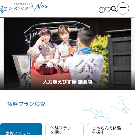
人力車えびす屋 鎌倉店
体験プラン検索
体験プラン
じゃらんで体験
を探す
を探す
体験スポット