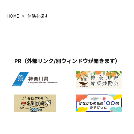
加無料・自由参加 ※小さなお子さまに
は、必ず保護者の方が同伴してくださ
HOME
体験を探す
い。&nbsp;■イベント内容&nbsp;①
ミニ電車乗車体験（会場：ヴェルミ2）
&nbsp;② 洗車乗車体験 （時間制10：
30、11：30、12：30、13：30）
&nbsp;③ 電車運転台の乗車体験 （制
服・制帽での写真撮影）&nbsp;④ ＡＴ
PR（外部リンク/別ウィンドウが開きます）
カート乗車体験（線路工事や保守に使
うカート）&nbsp;⑤ 釘打ち体験
&nbsp;⑥ 工事車両の展示（コデ165・
ダンプトロ）&nbsp;⑦ 切符切り体験
&nbsp;⑧ 会場内を巡るスタンプラリー
の開催&nbsp;（小田原市立富水小学校
の児童が総合学習の授業で作成したス
タンプを使用）&nbsp;⑨ 西武鉄道・箱
根登山電車・叡山電鉄（初）の出店
&nbsp;⑩ よいしょくん・ライオンにな
りたいネコ（ライネコ）がやってく