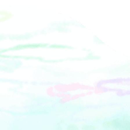
る！&nbsp;⑪ 白バイ・パトカーの展示
&nbsp;⑫ キッチンカーの出店
&nbsp;⑬ 伊豆箱根鉄道グッズ販売（新
グッズの発売）&nbsp;※イベント内容
は変更となる場合があります。