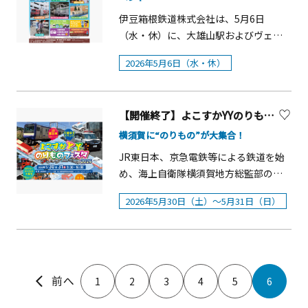
て】水源環境の理解促進と周辺地域の
伊豆箱根鉄道株式会社は、5月6日
活性化のための交流拠点として各種イ
（水・休）に、大雄山駅およびヴェル
ベントを開催しています。 宮ケ瀬湖畔
ミ2（3階）にて、今年で14回目を迎え
園地が見渡せる展望ホール、研修会議
2026年5月6日（水・休）
る恒例イベント「行くべーよ いずっぱ
室等があります。
こ大雄 キッズ＆ファミリーフェスティ
バル」を開催します。本イベントは、
【開催終了】よこすかYYのりものフェスタ2026
ミニ電車の運行や電車の洗車乗車体
験、運転台の乗車体験など電車のイベ
横須賀に“のりもの”が大集合！
ントを中心に、鉄道ファンやご家族の
JR東日本、京急電鉄等による鉄道を始
方など広く楽しめるイベントとして
め、海上自衛隊横須賀地方総監部の艦
2011年より開催されています。&nbsp;
艇、その他自動車などの「のりもの」
概要■開催日： 2026年5月6日（水・
2026年5月30日（土）～5月31日（日）
というテーマを通じて横須賀を楽しん
休） 小雨決行（悪天候の場合は中止）
でいただくイベントです。イベント詳
&nbsp;■開催場所：伊豆箱根鉄道大雄
細は、横須賀市観光協会サイトまで
山線大雄山駅およびヴェルミ2（3階）
&nbsp;■開催時間 ：10：00～15：
1
2
3
4
5
6
00（体験イベントは14：30まで、一部
13：30まで）&nbsp;■参加方法： 参