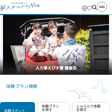
人力車えびす屋 鎌倉店
体験プラン検索
体験プラン
じゃらんで体験
を探す
を探す
体験スポット