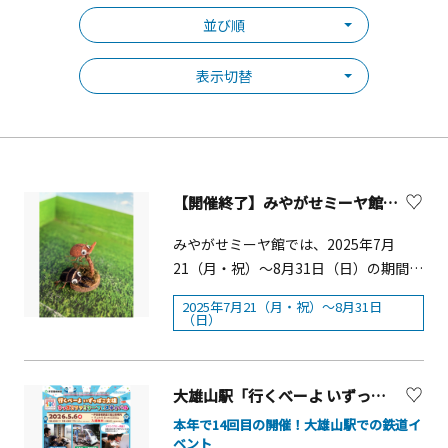
並び順
表示切替
【開催終了】みやがせミーヤ館 夏休みクラフト体験
みやがせミーヤ館では、2025年7月
21（月・祝）～8月31日（日）の期間、
木の実を使ったクラフト体験ができま
2025年7月21（月・祝）～8月31日
す。 誰でも気軽に楽しめるクラフト
（日）
です。■開催期間：、2025年7月
21（月・祝）～8月31日（日）■対象：
小学生・親子など■参加費：500円/１
大雄山駅「行くべーよ いずっぱこ大雄 キッズ＆ファミリーフェスティバル」【南足柄市】
個■定員：約30名■募集期間：随時※
本年で14回目の開催！大雄山駅での鉄道イ
予約不要【みやがせミーヤ館につい
ベント