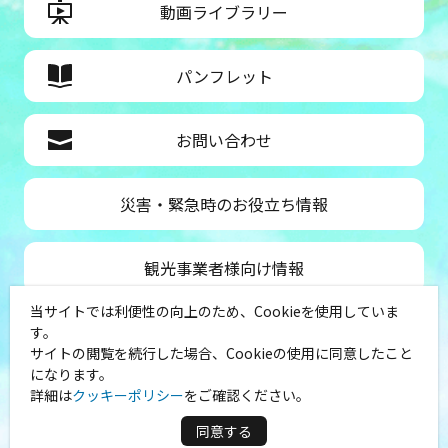
動画ライブラリー
パンフレット
お問い合わせ
災害・緊急時のお役立ち情報
観光事業者様向け情報
当サイトでは利便性の向上のため、Cookieを使用していま
公益社団法人神奈川県観光協会
す。
サイトの閲覧を続行した場合、Cookieの使用に同意したこと
〒231-8521
になります。
神奈川県横浜市中区山下町１
詳細は
クッキーポリシー
をご確認ください。
（シルクセンター内）
TEL：045-681-0007
同意する