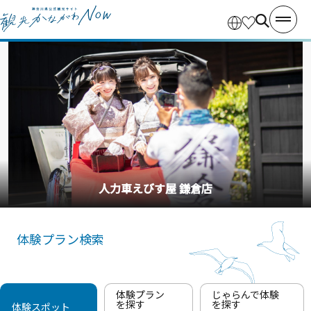
人力車えびす屋 鎌倉店
体験プラン検索
体験プラン
じゃらんで体験
を探す
を探す
体験スポット