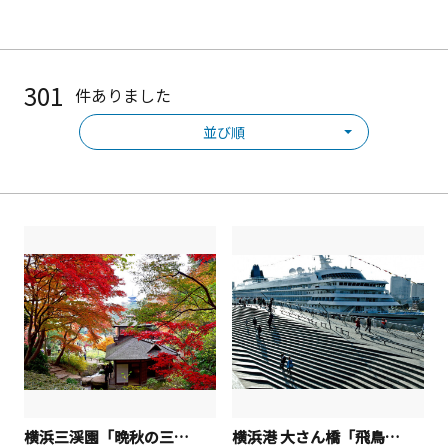
301
件ありました
並び順
横浜三渓園「晩秋の三溪園」
横浜港 大さん橋「飛鳥のいる港」