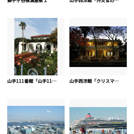
獅子ヶ谷横溝屋敷１
山手西洋館「外交官の家」
山手111番館「山手111番館の薔薇」
山手西洋館「クリスマスの234番館」