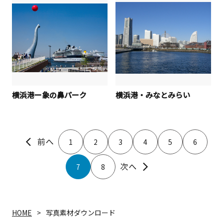
横浜港ー象の鼻パーク
横浜港・みなとみらい
1
2
3
4
5
6
7
8
HOME
写真素材ダウンロード