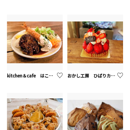
kitchen＆cafe はこねの森【座間市】
おかし工房 ひばりカフェ【座間市】