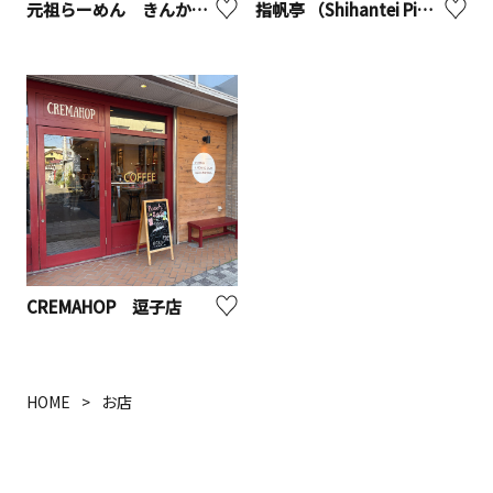
元祖らーめん きんかどう本店【座間市】
指帆亭 （Shihantei Pine Tree Resort）【二宮町】※観光事業者向けUV
CREMAHOP 逗子店
HOME
お店