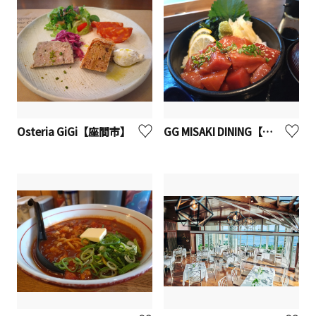
Osteria GiGi【座間市】
GG MISAKI DINING【座間市】