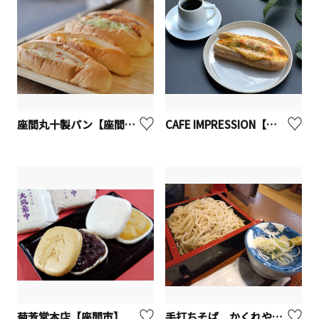
座間丸十製パン【座間市】
CAFE IMPRESSION【座間市】
菊芳堂本店【座間市】
手打ちそば かくれや やぶ久【座間市】