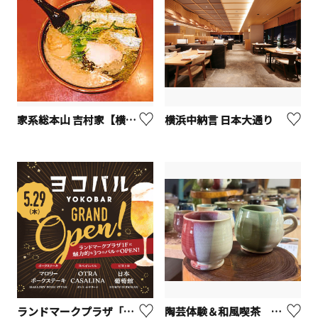
家系総本山 吉村家【横浜市西区】
横浜中納言 日本大通り
ランドマークプラザ「ヨコバル」
陶芸体験＆和風喫茶 ひばり茶寮【座間市】