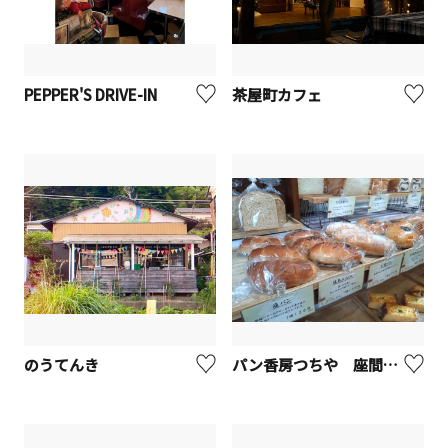
PEPPER'S DRIVE-IN
茶屋町カフェ
のうてんき
パン香房つちや 座間立野台店【座間市】