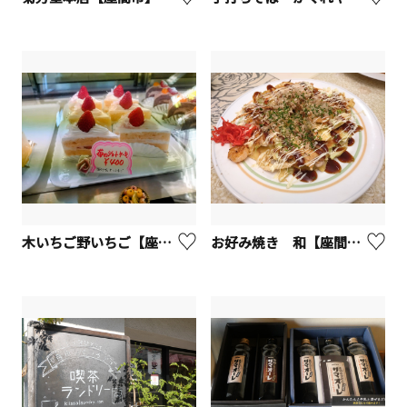
木いちご野いちご【座間市】
お好み焼き 和【座間市】