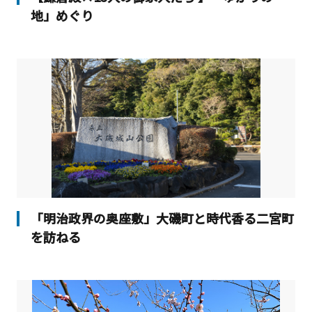
地」めぐり
「明治政界の奥座敷」大磯町と時代香る二宮町
を訪ねる