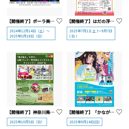
【開催終了】ポーラ美術館 カラーズ ― 色の秘密にせまる 印象派から現代アートへ（箱根町）
【開催終了】はだの浮世絵ギャラリー「もっと知って楽しもう！版元・絵師・彫師・摺師の仕事」【 秦野市 】
2024年12月14日（土）～
2025年7月12( 土 )～9月7日
2025年5月18日（日）
( 日 ）
【開催終了】神奈川県立相模原公園 「寄せ植え」を学び、公園プランター'寄せ植えコンテスト'にチャレンジ！ 2025 秋
【開催終了】「かながわeスポーツ交流ひろば」開催！
2025年10月5日（日）
2025年9月14日(日)