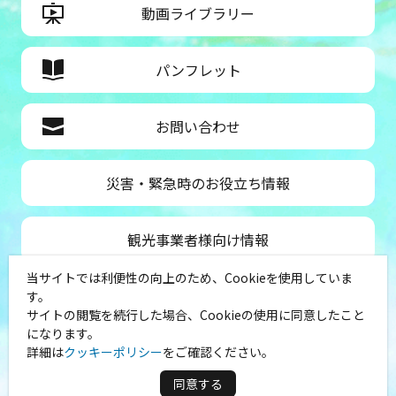
動画ライブラリー
パンフレット
お問い合わせ
災害・緊急時のお役立ち情報
観光事業者様向け情報
当サイトでは利便性の向上のため、Cookieを使用していま
公益社団法人神奈川県観光協会
す。
サイトの閲覧を続行した場合、Cookieの使用に同意したこと
〒231-8521
になります。
神奈川県横浜市中区山下町１
詳細は
クッキーポリシー
をご確認ください。
（シルクセンター内）
TEL：045-681-0007
同意する