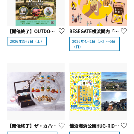
【開催終了】OUTDOOR FESTA CHIGASAKI【茅ヶ崎市】
BESEGATE横浜関内「乾杯！ハシゴ札」
2026年3月7日（土）
2026年4月1日（水）～5日
（日）
【開催終了】ザ・カハラ・ホテル＆リゾート 横浜「ハワイアンスプリングアフタヌーンティー」
鵠沼海浜公園HUG-RIDE PARK（ハグライドパーク）「うみちかマルシェ ～3月の海とクラフトビールと～」