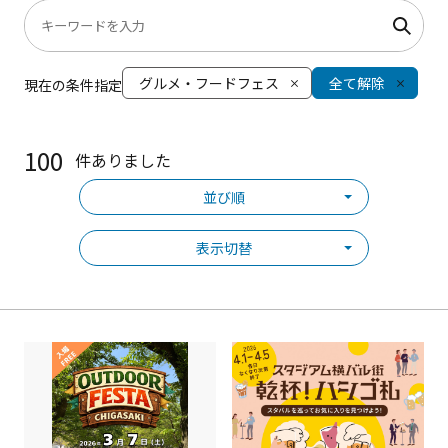
グルメ・フードフェス
全て解除
現在の条件指定
100
件ありました
並び順
表示切替