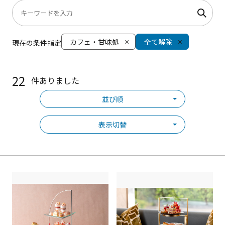
カフェ・甘味処
全て解除
現在の条件指定
22
件ありました
並び順
表示切替