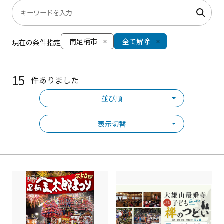
南足柄市
全て解除
現在の条件指定
15
件ありました
並び順
表示切替