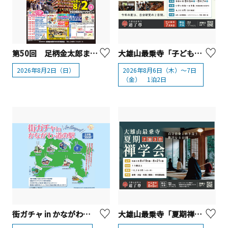
第50回 足柄金太郎まつり【南足柄市】
大雄山最乗寺「子ども禅のつどい」【南足柄市】
2026年8月2日（日）
2026年8月6日（木）～7日
（金） 1泊2日
街ガチャ in かながわ・道の駅
大雄山最乗寺「夏期禅学会」【南足柄市】