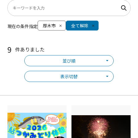
厚木市
全て解除
現在の条件指定
9
件ありました
並び順
表示切替