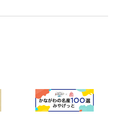
カート）&nbsp;⑤ 釘打ち体験&nbsp;⑥ 工事車両の
⑧ 会場内を巡るスタンプラリーの開催&nbsp;（小田原市
nbsp;⑨ 西武鉄道・箱根登山電車・叡山電鉄（初）
コ）がやってくる！&nbsp;⑪ 白バイ・パトカーの展
ズ販売（新グッズの発売）&nbsp;※イベント内容は変更と