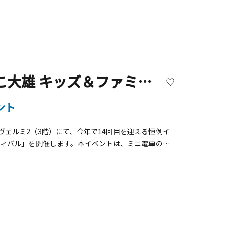
年は昨年と比べて一部ライトの数を増やし、さらに車窓か
」およびあじさいライトアップ概要１．座席指定列車「夜
6月30日（火）■運行区間：箱根湯本駅～強羅駅 ※途中
p; ■座席券発売開始日時：2026年5月13日（水）
売サイト下段の「箱根ナビ」をご確認ください。※電話で
sp;※ご乗車には別途運賃要 「夜のあじさい号」のお楽し
撮影の時間を設けています。② ライトアップ箇所では
大雄山駅「行くべーよ いずっぱこ大雄 キッズ＆ファミリーフェスティバル」【南足柄市】
いをご鑑賞いただけます。③ お土産として、あじさい電
イトアップについて■期間：2026年6月12日（金）～6月
ント
ヴェルミ2（3階）にて、今年で14回目を迎える恒例イ
ティバル」を開催します。本イベントは、ミニ電車の運
を中心に、鉄道ファンやご家族の方など広く楽しめるイ
： 2026年5月6日（水・休） 小雨決行（悪天候の場合
ェルミ2（3階）&nbsp;■開催時間 ：10：00～
sp;■参加方法： 参加無料・自由参加 ※小さなお子さまに
nbsp;① ミニ電車乗車体験（会場：ヴェルミ2）
13：30）&nbsp;③ 電車運転台の乗車体験 （制服・制帽で