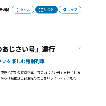
タイル
リスト
マップ
示切替
のあじさい号」運行
さいを楽しむ特別列車
まで、座席指定制の特別列車「夜のあじさい号」を運行しま
）からは箱根登山線沿線のあじさいライトアップを行い
車窓に触れるほど間近に楽しめることから「あじさい電
線に咲くライトアップされたあじさいをお楽しみいただけ
車を繰り返しながら進み、照明を落とした車内から、ゆ
塔ノ沢駅での停車時間では、電車を降りて、あじさいと