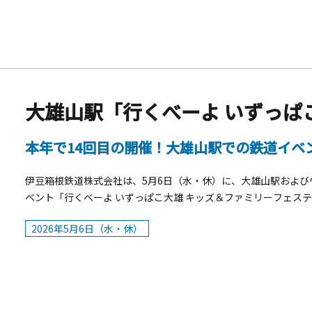
電車を背景に写真撮影できる環境を用意しています。 なお、今
らのあじさいを満喫いただけます。 &nbsp;「夜のあじさい号
のあじさい号」について■運行期間：2026年6月13日（土）～
駅での乗降はできません。■運行車両：アレグラ号■運行時刻&nbs
10:00より■座席券発売方法：予約・購入はインターネット発
のご予約不可■座席料金：大人500円・小児250円（片道）&nb
み① 強羅行は「宮ノ下駅」、箱根湯本行は「塔ノ沢駅」にて記念
電車内の照明を落として、徐行または停車し、ゆっくりとあじさ
車オリジナルうちわをプレゼントします。 2.&nbsp;あじさいラ
本年で14回目の開催！大雄山駅での鉄道イベ
30日（火） ■時間：18：30～22：00 &nbsp;
伊豆箱根鉄道株式会社は、5月6日（水・休）に、大雄山駅および
ベント「行くべーよ いずっぱこ大雄 キッズ＆ファミリーフェス
行や電車の洗車乗車体験、運転台の乗車体験など電車のイベント
2026年5月6日（水・休）
ベントとして2011年より開催されています。&nbsp;概要■開催日
は中止）&nbsp;■開催場所：伊豆箱根鉄道大雄山線大雄山駅およびヴ
15：00（体験イベントは14：30まで、一部13：30まで）&nb
は、必ず保護者の方が同伴してください。&nbsp;■イベント内容&
&nbsp;② 洗車乗車体験 （時間制10：30、11：30、12：30、