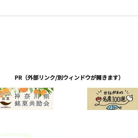
の写真撮影）&nbsp;④ ＡＴカート乗車体験（線路工事や保守に使う
展示（コデ165・ダンプトロ）&nbsp;⑦ 切符切り体験&nbsp;
立富水小学校の児童が総合学習の授業で作成したスタンプを使用）&
の出店&nbsp;⑩ よいしょくん・ライオンになりたいネコ（ライネ
示&nbsp;⑫ キッチンカーの出店&nbsp;⑬ 伊豆箱根鉄道グッ
なる場合があります。
PR（外部リンク/別ウィンドウが開きます）