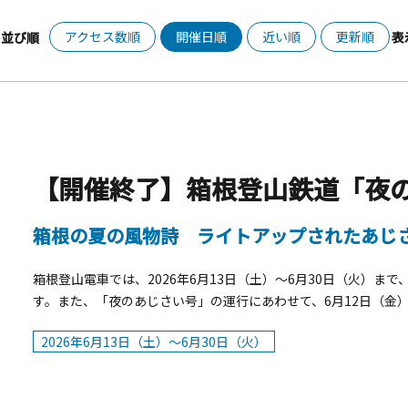
アクセス数順
開催日順
近い順
更新順
並び順
表
【開催終了】箱根登山鉄道「夜
箱根の夏の風物詩 ライトアップされたあじ
箱根登山電車では、2026年6月13日（土）～6月30日（火）
す。また、「夜のあじさい号」の運行にあわせて、6月12日（金
ます。 この時期の箱根登山電車は沿線にあじさいが咲き誇り、
2026年6月13日（土）～6月30日（火）
車」という名称で親しまれています。 「夜のあじさい号」は沿
る座席指定制の特別列車です。あじさいの見どころでは徐行・停
ったりとあじさいをご観賞いただけます。途中、宮ノ下駅または