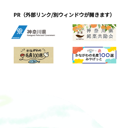
電車を背景に写真撮影できる環境を用
2011年より開催されています。&nbsp;
意しています。 なお、今年は昨年と比
概要■開催日： 2026年5月6日（水・
PR（外部リンク/別ウィンドウが開きます）
べて一部ライトの数を増やし、さらに
休） 小雨決行（悪天候の場合は中止）
車窓からのあじさいを満喫いただけま
&nbsp;■開催場所：伊豆箱根鉄道大雄
す。 &nbsp;「夜のあじさい号」および
山線大雄山駅およびヴェルミ2（3階）
あじさいライトアップ概要１．座席指
&nbsp;■開催時間 ：10：00～15：
定列車「夜のあじさい号」について■
00（体験イベントは14：30まで、一部
運行期間：2026年6月13日（土）～6月
13：30まで）&nbsp;■参加方法： 参
30日（火）■運行区間：箱根湯本駅～
加無料・自由参加 ※小さなお子さまに
強羅駅 ※途中駅での乗降はできませ
は、必ず保護者の方が同伴してくださ
ん。■運行車両：アレグラ号■運行時
い。&nbsp;■イベント内容&nbsp;①
刻&nbsp; ■座席券発売開始日時：
ミニ電車乗車体験（会場：ヴェルミ2）
2026年5月13日（水）10:00より■座席
&nbsp;② 洗車乗車体験 （時間制10：
券発売方法：予約・購入はインターネ
30、11：30、12：30、13：30）
ット発売サイト下段の「箱根ナビ」を
&nbsp;③ 電車運転台の乗車体験 （制
ご確認ください。※電話でのご予約不
服・制帽での写真撮影）&nbsp;④ ＡＴ
可■座席料金：大人500円・小児250円
カート乗車体験（線路工事や保守に使
（片道）&nbsp;※ご乗車には別途運賃
うカート）&nbsp;⑤ 釘打ち体験
要 「夜のあじさい号」のお楽しみ① 強