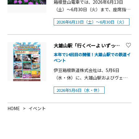
箱根登山電車では、2026年6月13日
（土）～6月30日（火）まで、座席指定
制の特別列車「夜のあじさい号」を運
2026年6月13日（土）～6月30日（火）
行します。また、「夜のあじさい号」
の運行にあわせて、6月12日（金）から
は箱根登山線沿線のあじさいライトア
大雄山駅「行くべーよ いずっぱこ大雄 キッズ＆ファミリーフェスティバル」【南足柄市】
ップを行います。 この時期の箱根登山
電車は沿線にあじさいが咲き誇り、車
本年で14回目の開催！大雄山駅での鉄道イ
ベント
窓に触れるほど間近に楽しめることか
ら「あじさい電車」という名称で親し
伊豆箱根鉄道株式会社は、5月6日
まれています。 「夜のあじさい号」は
（水・休）に、大雄山駅およびヴェル
沿線に咲くライトアップされたあじさ
ミ2（3階）にて、今年で14回目を迎え
2026年5月6日（水・休）
いをお楽しみいただける座席指定制の
る恒例イベント「行くべーよ いずっぱ
特別列車です。あじさいの見どころで
こ大雄 キッズ＆ファミリーフェスティ
は徐行・停車を繰り返しながら進み、
バル」を開催します。本イベントは、
HOME
イベント
照明を落とした車内から、ゆったりと
ミニ電車の運行や電車の洗車乗車体
あじさいをご観賞いただけます。途
験、運転台の乗車体験など電車のイベ
中、宮ノ下駅または塔ノ沢駅での停車
ントを中心に、鉄道ファンやご家族の
時間では、電車を降りて、あじさいと
方など広く楽しめるイベントとして