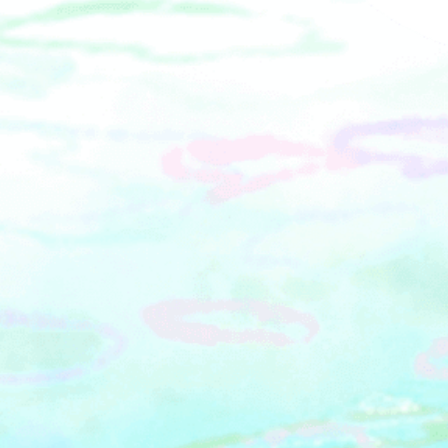
&nbsp;⑥ 工事車両の展示（コデ165・
羅行は「宮ノ下駅」、箱根湯本行は
ダンプトロ）&nbsp;⑦ 切符切り体験
「塔ノ沢駅」にて記念撮影の時間を設
&nbsp;⑧ 会場内を巡るスタンプラリー
けています。② ライトアップ箇所では
の開催&nbsp;（小田原市立富水小学校
電車内の照明を落として、徐行または
の児童が総合学習の授業で作成したス
停車し、ゆっくりとあじさいをご鑑賞
タンプを使用）&nbsp;⑨ 西武鉄道・箱
いただけます。③ お土産として、あじ
根登山電車・叡山電鉄（初）の出店
さい電車オリジナルうちわをプレゼン
&nbsp;⑩ よいしょくん・ライオンにな
トします。 2.&nbsp;あじさいライトア
りたいネコ（ライネコ）がやってく
ップについて■期間：2026年6月12日
る！&nbsp;⑪ 白バイ・パトカーの展示
（金）～6月30日（火） ■時間：18：
&nbsp;⑫ キッチンカーの出店
30～22：00 &nbsp;
&nbsp;⑬ 伊豆箱根鉄道グッズ販売（新
グッズの発売）&nbsp;※イベント内容
は変更となる場合があります。