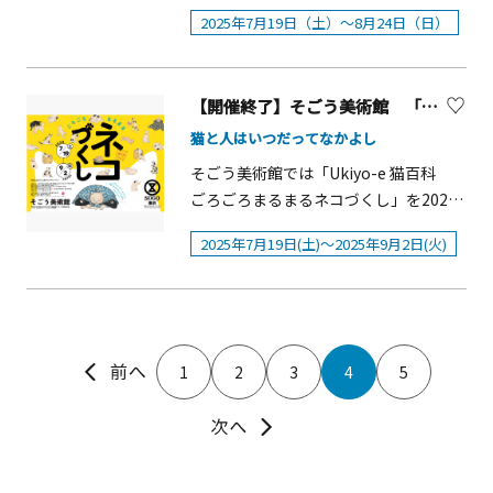
ニューを堪能したり、夏の青空の下で
2025 in 横浜赤レンガ倉庫」が開催され
以上・大学生（300円）、小・中学・高
（火）■店舗名称：Cafe Fan Base（カ
ードプラン 6,380円&nbsp;&mdash; 前
2025年7月19日（土）～8月24日（日）
ひんやりメニューをテイクアウトする
ます。 昨年の好評のアンリ・ファーブ
校生（100円）※20名以上団体割引あり
フェ ファンベース）■営業時間：11:00
菜6品＋90分フリーフローメイン付プラ
など、気分に合うテーマのメニューを
ルの生誕200周年を記念したイベント
■申込方法：電話にてお申込みくださ
～21:45 ※予約時間枠に基づく■併設
ン 8,250円&nbsp;&mdash; 前菜6品＋
お楽しみください。&nbsp;盛夏グル
「体感するファーブル昆虫展 in 横浜赤
い。045-641-0841■主催：シルク博物
ポップアップショップ営業時間：11:15
パスタ＋肉料理＋90分フリーフロード
メ！フェア概要■開催期間： 2025年7
【開催終了】そごう美術館 「Ukiyo-e 猫百科 ごろごろまるまるネコづくし」
レンガ倉庫」を、内容をさらに充実さ
館■後援：神奈川県教育委員会、横浜
～21:45（最終入場は21:15）※カフェ
リンク：生ビール4種（水曜日のネコ／
月19日（土）～8月31日（日）
せて今年も開催します。ファーブルの
市教育委員会、神奈川新聞社、tvk、
猫と人はいつだってなかよし
をご利用でないお客様もお立ち寄りい
SPRING VALLEY 青のラガー／
&nbsp;■開催場所： MARK IS みなとみ
生家を再現した新展示をはじめ、貴重
NHK横浜放送局、一般財団法人日本真
そごう美術館では「Ukiyo-e 猫百科
ただけます。「Cafe Fan Base」につい
BROOKLYN SUMMER ALE／よなよなエ
らい 各飲食店舗にて展開&nbsp;※詳細
な遺品や一部リニューアルした100点の
綿協会【お知らせ】階段昇降機の故障
ごろごろまるまるネコづくし」を2025
てエンタテインメントとまちづくりの
ール 等）、スパークリング・赤白ワイ
はMARK IS みなとみらい特設サイトを
昆虫標本、ふんころがしの脚力を体感
について 現在、2階に設置している階
年7月19日(土)から9月2日(火)まで開催
一体化に取り組む三菱地所株式会社・
ン、オリジナルカクテル4種、ソフトド
ご確認ください。&nbsp;不二家の新ブ
できるコーナーなど、遊びながらファ
段昇降機が設備の不具合のため利用で
2025年7月19日(土)〜2025年9月2日(火)
します。本展では大の猫好き浮世絵
ぴあ株式会社が、横浜・みなとみらい
リンク各種追加オプション：横浜クラ
ランド「ペコちゃんmilkyドーナツ」が
ーブルの世界を楽しく学べます。さら
きません。車椅子等をご利用されてい
師・歌川国芳をはじめとする浮世絵版
の商業施設「ランドマークプラザ」内
フトビール缶 各+210円／本
新たにオープンしました！
に、20種におよぶ世界のめずらしいカ
る方には、大変ご迷惑をお掛けしてお
画をとおして猫の生き方や歴史、人と
にて運営するコラボカフェです。
（HAMMERHEAD BEER、REBO
ブトムシ・クワガタの生体展示や、ヘ
り申し訳ありません。ご利用に際して
の関わりを「猫あるある」を交えてご
BREWING ONE、HAMAKURO ほか）※
ラクレスオオカブトに触れて写真が撮
ご不明はシルク博物館045-641-0841ま
紹介します。体を丸めたり毛づくろい
ビールの銘柄は仕入れにより変更しま
1
2
3
4
5
れるフォトスポット、生きたカブトム
でお問い合わせください。【シルク博
をしたりと猫らしい仕草やにんまり笑
す※早得特典：17:30スタートでご予約
シやクワガタとふれ合えるエリアな
物館について】シルク博物館は、蚕か
った人間味ある表情、ちょっと怖い化
の方にデザートまたはパスタをサービ
ど、昨年よりパワーアップした内容で
ら絹ができるまでの過程、絹の歴史、
け猫、擬人化されたユーモラスな猫な
ス※ご予約はWEBから（前日までにご
昆虫の魅力と不思議を全身で体感でき
和装を中心とした絹染織工芸品を展示
ど、江戸時代から明治時代にかけての
予約ください） 【店舗情報】SMOKE
るイベントです。 「体感するファーブ
紹介する博物館です。年間をとおして
絵師たちが描いた浮世絵版画147点が一