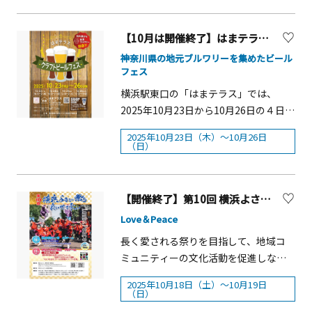
さまたちの安全面も考慮し、11:00から
「横浜金沢シーサイドフードフェス
19:00迄歩行者天国にします。■開催日
2025」では、地元横浜のブルワリーを
【10月は開催終了】はまテラス『クラフトビールフェス』
時 10月31日（金）13:00～
はじめ、日本各地から12のブルワリー
18:00&nbsp;13:00～ パウパトロール マ
神奈川県の地元ブルワリーを集めたビール
とキッチンカーが集結し、オリジナル
フェス
ーシャルとスカイのハロウィンさんぽ
のクラフトビールとお食事を楽しめま
&nbsp;14:00～ バルーンアートパフォ
横浜駅東口の「はまテラス」では、
す。 シーパラで秋の海風を感じながら
ーマンス（4丁目・5丁目） 、ペコちゃ
2025年10月23日から10月26日の４日
&ldquo;行楽の秋&rdquo;をお楽しみく
ん・ポコちゃんグリーティング
間、「クラフトビールフェス」が開催
ださい。■開催日：2025年10月31日
2025年10月23日（木）～10月26日
&nbsp;15:00～ ハロウィン風船配布（1
されます。本イベントは、神奈川県の
（日）
（金）～11月3日（月・祝）■時間10月
丁目）&nbsp;16:00～ お菓子配布（参
地元ブルワリーを集めたビールフェス
31日（金）13：00～20：0011月1日
加対象各店） ＊配布物はなくなり次第
として、様々なクラフトビールが楽し
（土）～3日（月・祝）10：00～20：
終了&nbsp;■開催場所 元町ショッピ
めるイベントです。今回は、令和６年
【開催終了】第10回 横浜よさこい祭り～良い世さ来い
00■場所横浜・八景島シーパラダイス
ングストリート&nbsp;■街内装飾 メ
能登半島地震で被害を受けた、石川県
アクアミュージアム前広場※11月3日の
Love＆Peace
インオブジェ（3丁目）・ゲートオブジ
七尾市能登島に工場を構える金澤ブル
みコミュニケーションサークルにも一
ェ（1丁目・5丁目） 元町ハロウィンは
長く愛される祭りを目指して、地域コ
ワリーに出店していただきます。石川
部キッチンカーの出店があります。
お子様の為のイベントです。お子様や
ミュニティーの文化活動を促進しなが
県で醸造されたクラフトビールをぜひ
親子での仮装をお楽しみください。皆
ら、市民手作りの祭りを開催して今年
お楽しみください。 ※会場内では一部
2025年10月18日（土）～10月19日
様が安心・安全にお楽しみ頂けるよ
第10回を迎えます。全国各地から集ま
の商品を除きリユースカップを使用
（日）
う、マナーを守る事へのご理解とご協
ったよさこいチームによる演舞を終日
し、ごみの削減を図ります。濱の八百