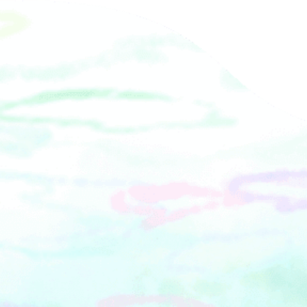
［クラブ・オン／ミレニアムカード、
ずる）にて販売予定。■主催：ドリー
クラブ・オン／ミレニアム アプリ］を
ムスタジオ■共催：横浜赤レンガ倉庫1
ご提示の方は（ ）内の料金。※障が
号館[公益財団法人 横浜市芸術文化振興
い者手帳各種をお持ちの方、およびご
財団]■監修：奥本大三郎■特別協力：
同伴者1名さまは入館無料。■主
NPO日本アンリ・ファーブル会■協
催： そごう美術館、神奈川新聞社、
力：集英社■後援：横浜市教育委員
tvk（テレビ神奈川）■後 援：神奈
会、公益財団法人 横浜市観光協会■協
川県教育委員会、横浜市教育委員会■
賛：バグハン■企画制作：ドリームス
企画協力：（株）アートワン■協
タジオ■ご来場に際して●混雑時のご
賛：（株）そごう・西武※ご入館前に
来場について・会場内の混雑状況によ
そごう美術館ホームページおよび会場
り、待機列を超えた場合の対応として
入口掲示の「ご入館の際のお願い」を
入場整理券を配布するなど、入場まで
ご確認ください。※展覧会・イベント
お待ちいただく場合があります。・入
の中止や延期、一部内容が変更になる
場整理券の配布については、お持ちの
場合がございます。※最新情報は、そ
チケットが前売券・当日券に関わらず
ごう横浜店・そごう美術館ホームペー
一律での配布となります。・混雑状況
ジをご確認ください。※館内では係員
により、事前にチケットをお持ちの方
の指示に従っていただきますようお願
におきましても、ご入館できない場合
いいたします。※入館者が一定数を超