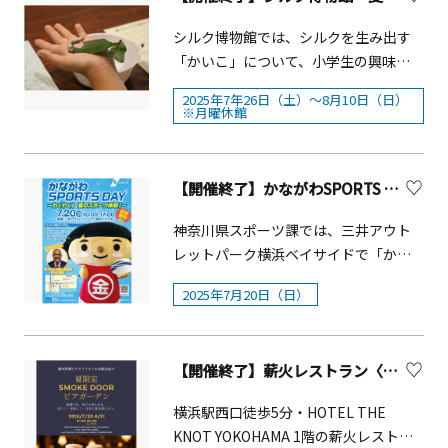
時：8月17日（日曜日）(1)10:00～
す。動物も登場するかも？ ※特別イベ
とりさま約30分■開催場所：A館1階イ
マにした「シルバニアファミリー フェ
11:00 (2)12:00～13:00■定 員:各回
シルク博物館では、シルクを生み出す
ント「能舞台模型キットをつくろう」
ンフォメーション前■時間：各日11:00
アリーカフェ」を開催します。星がか
30名（先着順）※■場 所：2階和室■
「かいこ」について、小学生の興味や
は定員に達したため受付を終了しまし
～16:00■定員：各日先着60名■参加方
がやくふしぎな森にすむ妖精さんをテ
主 催：神奈川県戦没者慰霊堂茶道奉
関心を引き出し、その後の学習へとつ
た。【ＯＴＡＢＩＳＨＯ 横浜能楽堂に
法：当日10：45より、開催場所にて整
ーマにした幻想的な「フェアリーシリ
2025年7年26日（土）～8月10日（日）
賛会※ 当日、9時から会場1階事務所
なげることを目的として、年間を通じ
ついて】横浜能楽堂の改修期間中
※月曜休館
理券を配布■参加費：無料 ※事前のご
ーズ」は、2025年に登場したシルバニ
で整理券を配布します。神奈川県戦没
た「チャレンジ！かいこプログラム」
（2026年3月まで）、能や狂言の魅力を
予約不可。※都合により日程・時間・
アファミリーの新シリーズです。カフ
者慰霊堂本堂開放普段は一般公開して
を推進しています。当プログラムのひ
より多くの人に伝えるため、ランドマ
人数等が変更になる場合があります。
ェでは、シリーズに登場する妖精さん
いない本堂を開放します。展示ケース
とつとして、2025年7年26日（土）～8
ークプラザ内にオープンした期間限定
※事故、怪我、所有物の破損、紛失、
【開催終了】かながわSPORTS DAY～わくわく！夏のスポーツ体験！～
や赤ちゃんをモチーフにした可愛らし
内の遺品のほか、今年度の神奈川県戦
月10日（日）の期間中、「かいこ教
のギャラリー＆ショップです。「見
盗難等につきましては、一切の責任を
い限定フード＆ドリンクを楽しめま
没者追悼式に献納された折り鶴47束
室」を開催します。「かいこについて
神奈川県スポーツ課では、三井アウト
る・知る・体験する・学ぶ」をコンセ
負いません。
す。フェアリーシリーズと連動したフ
（53,400羽）が見学できます。■日
詳しく学ぼう！」をテーマに、まゆや
レットパーク横浜ベイサイドで「かな
プトに、展示や講座、体験イベントな
ォトスポットも設置され、カフェ入場
時：8月15日（金曜日）～ら20日（水曜
生糸、シルクの特徴、普段目にするこ
がわSPORTS DAY～わくわく！夏のス
どを通して、伝統芸能に親しむきっか
特典として「ランチョンマット」、注
日）■時間：9:00～16:30（15日は、行
2025年7月20日（日）
とのできないめずらしいかいこなどに
ポーツ体験！～」を開催します！県民
けを提供しています。能・狂言を初め
文特典として「コースター」のプレゼ
事のため15時00分まで見学不可）■場
ついて楽しく学べます。また、各体験
の皆様がスポーツを楽しみ、スポーツ
て体験する方も、お好きな方も、どな
ントも用意されています。併設ポップ
所：神奈川県戦没者慰霊堂（横浜市港
で完成させたワークシートや作品は、
を始めるきっかけとなるよう、体験型
たでもお気軽にお立ち寄りください。
アップショップでは、コラボカフェ限
南区最戸2-19-1）※※ かながわ平和
【開催終了】薪火レストラン〈SMOKE DOOR〉「夏限定！室内ビアガーデン」【横浜市】
夏休みの自由研究としても利用できま
のイベントを実施します。ラグビーや
定グッズをはじめ、フェアリーシリー
祈念館から徒歩約2分
す。【体験】■会期中毎日開催・めず
ボッチャ等のスポーツ体験、オリンピ
ズを含むシルバニアファミリーの商品
横浜駅西口徒歩5分・HOTEL THE
らしいかいこの展示（人気投票も実
アンやスペシャルゲストによるステー
や、シルバニアファミリーくじなどを
KNOT YOKOHAMA 1階の薪火レストラ
施！）・みんなで作ろう！桑の木パネ
ジイベントなど見どころ満載です！こ