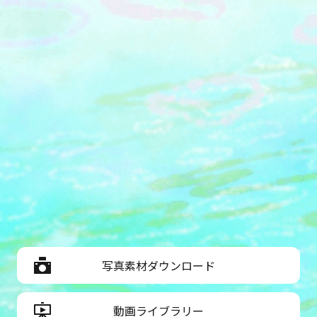
があります。予めご了承ください。・
えた場合には、入場制限を行います。
当日の混雑状況は、「体感するファー
（入場制限時、会場付近にはお待ちい
ブル昆虫展 in 横浜赤レンガ倉庫」公式
ただく場所はございません）会期前に
X（旧Twitter）をご確認ください。
は落語会「立川志らく 落語会」の特
（https://x.com/fabre_yokohama）
別イベントや、夏休み期間中の中学生
・他のお客様のご迷惑とならないよ
以下対象のギャラリートーク、ワーク
う、会場内では大声を出さず極力会話
ショップ、学習スペースなど多彩な関
は最低限に留めていただきますようお
連イベントを開催。関連イベント詳細
願いいたします。・本イベントの入場
はこちら
チケットならびにグッズコーナーのレ
シートにおきましては、横浜赤レンガ
倉庫の「駐車券サービス」は対象外と
なります。予めご了承下さいませ。
写真素材ダウンロード
動画ライブラリー