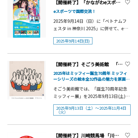
＆スーベニール「アイ マリーナ」で
プリン【丹沢大山】 680円※限定メニ
ュージシャンとともに来日し、「メリ
【開催終了】「かながわeスポーツ交流ひろば」開催！
を編成し、用意された花材を観客の目
は、期間限定でハロウィン仕様のボン
ューから7品をピックアップした「まる
ーモナークフェスティバル」で披露し
の前で即興で生けて、そのパフォーマ
eスポーツで国際交流！
ボンショコラ３種が販売されます。
ごと！神奈川コース」（お1人様5,000
た演舞と同じパフォーマンスを披露し
ンスと作品の優劣を競う新たな花文化
2025年9月14日（日）に「ベトナムフ
&nbsp;りんごの果実味が詰まったパー
円）もご用意しております。『かなが
ます。総勢約180名による魂を揺さぶる
です。来場者の皆様も審査に参加出来
ェスタ in 神奈川 2025」に併せて、eス
トドフリュイにキャラメルガナッシュ
わの名産100選』 について1985年から
迫力のステージで、世界トップクラス
ますので、高校生の熱いバトルを現地
ポーツを通じた国際交流イベント「か
を組み合わせた「紅玉とキャラメ
続く歴史の中で、豊かな自然が育んだ
のフラを日本で体感できる貴重な機会
で体感してみてください。大会には
2025年9月14日(日)
ながわeスポーツ交流ひろば」を開催し
ル」、 かぼちゃの自然な甘さにシナモ
農林水産品、地元で長く愛される加工
です。『ANA presents Nā
GREEN&times;EXPO 2027応援団・か
ます！ イベントでは、ベトナムチーム
ンの香りがアクセントを添える「パン
食品や工芸品の中から選定された珠玉
Po&lsquo;okela 2025 - The Best of
ながわ観光親善大使である石塚英彦さ
と横浜 F・マリノスeスポーツのプロ選
プキン」、和栗のガナッシュとアーモ
の逸品リスト。2019年に観光客のニー
Merrie Monarch -』公演概要■日程：
んもゲストとして参加します。皆様の
【開催終了】そごう美術館 「誕生70周年記念 ミッフィー展」
手による日越交流戦「eスポーツフレン
ンドプラリネの秋を感じるマリアージ
ズの変化やインバウンド等を意識して
2025年9月27日（土）・28日（日） 各
来場をお待ちしております。 概要 ■開
ドリーマッチ」を開催するほか、誰で
2025年はミッフィー誕生70周年 ミッフィ
ュ「和栗とアーモンド」は、1粒から購
新たな「かながわの名産100選」を選定
日 11:00／17:00（全4公演）■会場：ぴ
催日 2025年９月14日（日） ■時間
ーシリーズの絵本全32作品の魅力を原画や
も楽しめるeスポーツ体験コーナーを用
入できます。 &nbsp;可愛いらしいデザ
しました。現在、農林水産品33品目、
あアリーナMM（横浜・みなとみらい）
13:00開演～18:00終了（予定） ■会場
スケッチなど200点以上で
意しています。 📅 日時：2025 年9月14
そごう美術館では、「誕生70周年記念
インながら上質な味わいのボンボンシ
加工食品56品目、工芸品11品目の計
■特別協賛：全日本空輸株式会社※チ
横浜市役所アトリウム（神奈川県横浜
日（日）11:30〜17:00 📍 会場：象の鼻
ミッフィー展」を2025年9月13日(土)よ
ョコラは、季節のプチギフトやハロウ
100品目が選定されています。
ケット等詳細は公式HPにてご確認くだ
市中区本町6-50-10） ■主催 神奈川県
テラス &nbsp; みなとみらい線
り11月4日(火)まで開催します。オラン
ィンパーティーのおしゃれなお土産に
『editor&rsquo;s fav るるぶキッチ
さい。
農業振興課国際園芸博覧会推進室
2025年9月13日（土）〜2025年11月4日
「日本大通り駅」出口１から徒歩約３
ダの絵本作家でグラフィック・デザイ
もピッタリです。&nbsp;この時期しか
ン』店舗概要『るるぶキッチン』は、
（火）
分、出口２から徒歩約５分 💡 入場無料
ナーのディック・ブルーナさんの手に
味わえない、遊び心あふれるハロウィ
『るるぶ』の編集者が全国各地を旅し
🎮 体験できるゲーム・
よって1955年に生まれた「ミッフィー
ンメニュー＆スイーツを、みなとみら
て見つけた&ldquo;おいしい&rdquo;を
eFootball&trade;・太鼓の達人 ドンダ
（うさこちゃん）」が、2025年に誕生
いの街と海を望むホテルで楽しんでは
お届けするリアル店舗メディアです。
【開催終了】川崎競馬場 「川崎・沖縄オリオン祭2025」