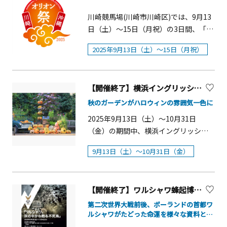
フルフェスティバル・スイカゲーム・
70周年を迎えました。本展では、初来
いかがでしょうか。&nbsp;＜ハロウィ
飲食店として料理の提供に加えて、全
サンコロビンゴ（神奈川工科大学が開
日となる『うさこちゃんおとまりにい
ン 2025＞ 概要■提供期間： 10月1日
川崎競馬場(川崎市川崎区)では、9月13
国各地で作られている「本物」の食・
発したビンゴゲーム）太鼓の達人とス
く』（1988年）、『うさこちゃんのだ
（水）～10月31日（金）&nbsp;【スイ
日（土）～15日（月祝）の3日間、「川
食材を発掘し、『るるぶキッチン』に
イカゲームはミニ大会も開催します。
いすきなおばあちゃん』（1996年）の
ーツパレット ～ハロウィン～】
崎・沖縄オリオン祭2025」が開催され
てオリジナル料理を通じて、その価値
2025年9月13日（土）～15日（月祝）
⚽「eスポーツフレンドリーマッチ」当
原画をはじめ、全32作品の原画やスケ
&nbsp;■場所：ラウンジ＆バー「マリ
ます。沖縄の伝統芸能やグルメ、物産
や魅力を消費者の方にお届けしてきま
日予選について当日予選を通過した２
ッチなど200点以上が日本で初めて一堂
ンブルー」（2階）&nbsp;■提供時間
展やワークショップなど見どころが満
した。
組の方は「eスポーツフレンドリーマッ
に会します。誕生70周年記念 ミッフィ
月～木 ：11：00～21：00（L.O.）
載です。また今年は、神奈川県川崎競
チ」にご参加いただけます。11:00～
【開催終了】横浜イングリッシュガーデン「ハロウィン・ディスプレイ2025」
ー展 概要■会期：2025年9月13日
&nbsp;金土祝前日：10：00～22：
馬組合と共催し、ポニーとのふれあい
11:30 に予選参加受付を行いますので、
（土）〜2025年11月4日（火）■時
00（L.O.）&nbsp;日祝日：10：00～
や、川崎競馬公式YouTubeチャンネル
秋のガーデンがハロウィンの雰囲気一色に
参加希望の方は会場にお越しくださ
間：10:00～20:00※9月22日(月)は
21：00（L.O.）&nbsp;■料金（税サ
『スパーキングトークライブ』のメン
2025年9月13日（土）～10月31日
い。当日は入場制限を設ける場合があ
19:00閉館。※入館は閉館の30分前ま
込）： 2,600円（単品）、3,400円（コ
バーによる生トークショーなども開催
（金）の期間中、横浜イングリッシュ
ります。混雑時には整理券を配布し、
で。（そごう横浜店の営業時間に準
ーヒーまたは紅茶付き）■予約・問い
します。競馬場の雰囲気を味わいなが
ガーデン園内はカラフルなカボチャや
順番にご案内します。 👉 詳しくは県公
じ、変更になる場合がございます）■
合わせ：045-223-2267（レストラン予
ら、川崎・沖縄オリオン祭を同時にお
9月13日（土）～10月31日（金）
ジャック・オ・ランタンの置物、秋の
式ホームページをご覧ください
休館日 ：会期中無休■入館料 ：一般
約／10:00～19:00）&nbsp;&nbsp;【オ
楽しみいただけます。 さらに13日
植物をふんだんに使った賑やかなハロ
（https://www.pref.kanagawa.jp/docs
1,800（1,600）円、大学・高校生
リジナルカクテル ～Halloween Night
は、競馬場の大型ビジョンを使用した
ウィンの飾りつけで彩られます。10月
/y3v/esportsmeetup2025.html）皆さ
1,200（1,000）円、中学生以下無料※
～】&nbsp;■場所：ラウンジ＆バー
野外映画鑑賞イベント「Green Carpet
【開催終了】ワルシャワ蜂起博物館 展「ワルシャワ。灰の中から蘇る不死鳥」神奈川県立地球市民かながわプラザ（あーすぷらざ）
中下旬頃からは秋バラも見頃を迎えま
まのご参加をお待ちしております！
公式オンラインチケットにてお求めの
「マリンブルー」（2階）&nbsp;■提
Theater in 川崎競馬場」も同時開催し
す。また、10月24日・25日・26日の3
第二次世界大戦前後、ポーランドの首都ワ
方は事前および会期中いずれも（ ）
供時間月～木、日祝日： 12：00～21：
ます。大ヒット映画『SING/シング』の
ルシャワがたどった命運を様々な資料とと
日間限定で、ハロウィン・ディスプレ
内の料金。※2025年9月12日（金）ま
30（L.O.） 金土祝前日 &nbsp; 12：00
最新作「SING/シング：ネクストステー
もに公開