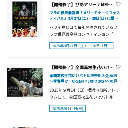
く、甘みとコクが特徴のやまえ栗で仕
ス）」チラシ（別ウィンドウで開きま
【開催終了】ぴあアリーナMM「ANA presents Nā Po‘okela 2025」
スのムースなど、秋の味覚が存分に楽
トとしても提供。【ディナーメニュ
立てたモンブランと、秋の瑞々しい果
す） 《キャンペーンサイトURL》
しめるスイーツが揃います。また、魔
ー】（抜粋）■「おつけもの慶キム
フラの世界最高峰「メリーモナークフェス
物との絶妙な組み合わせをお楽しみく
https://www.pref.kanagawa.jp/osiras
ティバル」9月27日(土)・28日(日) に横浜
女が住むミステリアスな森をイメージ
チ」の大山豆腐冷ややっこ【横浜・川
ださい。丁寧に仕上げられたパティシ
で開催！
e/0522/co2co2pointplus/（別ウィン
した、可愛くてちょっぴりダークテイ
崎】&times;【丹沢大山】580円■きゃ
ハワイ島ヒロで毎年開催されているフ
エ自慢のガトーたちもすっかり秋の装
ドウで開きます） 《デカボスコアの活
ストなデコレーションがハロウィン気
らぶきポテトサラダ【丹沢大山】 890
ラの世界最高峰コンペティション「メ
いに彩られました。水信オリジナルブ
用》 キャンペーンの実施に当たって
分を盛り上げます。&nbsp;カクテルタ
円■四五六菜館 点心3種食べ比べ【横
リーモナークフェスティバル」。その
レンドの紅茶とともに、優雅なひとと
は、その商品等を選ぶことにより、ど
2025年9月27日（土）・28日（日）
イムにはハロウィンシーズン限定の一
浜・川崎】 680円■神奈川3種盛り晩酌
公認エキシビジョンステージとして、
きをお過ごしください。 概要 ■期間：
れだけCO2排出量が削減されるかを数
杯「Halloween Night」をどうぞ。
セット【横浜・川崎】&times;【三浦半
「ANA presents Nā Po&lsquo;okela
火・水・木限定■料金：8,000 円（税
字で表した「デカボスコア」を店舗等
&nbsp;ハロウィンパーティー直前の、
島】&times;【丹沢大山】1,500円■三
2025-The Best of Merrie Monarch-」
込）■時間：①12:30～ ②13:00～※
に掲示しますので、お買い物の際の参
夜の帳が下りはじめた空のような2層の
崎のまぐろのセビーチェ湘南ゴールド
【開催終了】全国高校生花いけバトル神奈川大会2025
が、2025年9月に横浜・ぴあアリーナ
完全予約制・2日前までにご予約くださ
考にしてください。 （注記）デカボス
カクテルは、濃厚な味わいの有田みか
ドレッシング【三浦半島】&times;【湘
MMで開催されます。 「メリーモナーク
全国高校生花いけバトル神奈川大会2025
い。&nbsp;※果物の入荷状況により掲
コアは、Earth hacks株式会社の登録
んジュースとハーブが香るブラック・
南】 980円■三崎のまぐろの茜身 竜田
～青春輝け！GREEN×EXPO 2027への扉～
フェスティバル」2025年の上位入賞ハ
載写真の内容を予告なく変更させて頂
商標です。 &nbsp; 《SDGsの推進につ
開催！
ウォッカを合わせたもの。&nbsp;ラウ
揚げ【三浦半島】 680円■籠清 蒲鉾3種
ーラウ＆ミスアロハフラ総勢約180名が
2025年９月14（日）横浜市役所アトリ
く場合がございます。
いて》 県では、SDGsの達成にもつなが
ンジの窓から見える横浜・みなとみら
食べ比べ【箱根】 830円■三崎のまぐ
来日！世界で最も伝統と権威を誇るフ
ウムにて、全国高校生花いけバトル神
る取組として、脱炭素に資する商品等
いの煌めく景色と甘酸っぱくフルーテ
ろ 5種盛り食べ比べ【三浦半島】 2,180
ラの祭典であり競技会である「メリー
奈川大会2025～青春輝け！
の購入を通じ、脱炭素社会実現に向け
ィーな味わいのカクテルが、大人のハ
円■ポテチパンのブルスケッタ【三浦
2025年9月14日(日)
モナークフェスティバル」で上位に入
GREEN&times;EXPO 2027への扉～が
た取組を推進しています。
ロウィンを妖しくもロマンティックに
半島】 580円■クリームチーズキムチ
賞したハーラウ（チーム）、ミスアロ
開催されます。花いけバトルとは、同
演出します。ホテルショップのグルメ
【横浜・川崎】 890円■愛川のたまご
ハフラ（女性ソロ部門優勝者）らがミ
一の高校に通う生徒２名１組でチーム