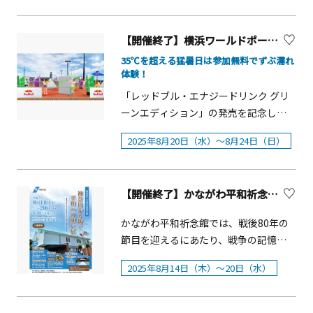
目と脳を使って、自由に動物などを創
シーガーディアンⅢ」でも、ホテルニ
ンティー」 概要 ■ 期 間： 2025
～16：00■場所：内馬場芝生広場■料
るフレンドリーマッチに参加できる方
です。実際の内容とは異なる場合がご
ってみませんか。想ネイチャークラフ
ューグランドのアフタヌーンティーを
年9月1日（月）～10月16日（木）
金：無料■受付：各回40組限定で整理
&nbsp;参加費：無料（交通費は自己負
ざいますので予めご了承願います。 ※
【開催終了】横浜ワールドポーターズ カラーシューティングイベント「Red Bull COLOR SPLASH - Green vs Purple -」を開催！
ト 概要■開催日：2025年8月23日
お楽しみいただけます。重厚感のある
※3日前までに要予約 ※数量限定■
券を配布します。 ＜整理券配布場所
担）&nbsp;定員：最大32名（先着順）
完全予約制の為、2日前までにご予約く
（土）※荒天中止■時間：10:00～
ソファーでゆったりと寛ぎながら、横
時 間： 1部12：00～ / 2部14：30
35℃を超える猛暑日は参加無料でずぶ濡れ
＞ ポニーふれあい会場前受付テント
&nbsp;申込期間：2025年8月12日
ださい。&nbsp; 概要 ■期間：火・水・
体験！
14:30■場所：神奈川県立 四季の森公
浜港を望む景色とともに優雅なティー
～ ※2部制、2時間制■ 場 所： ラ
＜整理券配布時間＞ ①10：30～11：
（火）〜8月28日（木）※ 申し込み期
木限定■料金：8,000 円（税込）■時
園 ビジターセンター会議室（公園北
タイムを。横浜駅直結の好アクセス
ウンジ「ソマーハウス」（2階）■ 料
00②12：30～13：00③14：30～15：
「レッドブル・エナジードリンク グリ
間を延長しました。申込フォーム：👉
間：①12:30～ ②13:00～※完全予約
口）■対象：どなたでもご参加できま
で、お買い物の合間のご利用にも最適
金： お1人さま 6,800円～※スパーク
00【カツマルくんグリーティング】
ーンエディション」の発売を記念し
こちらからお申し込みください。予選
制・2日前までにご予約ください。
す■参加費：一作品300円■定員：なし
です。■時間：2025 年 9 月 1 日（月）
リングワイン（おかわり自由）付きの
（対象日：9月13日・14日・15日）川
て、8月20日（水）から8月24日（日）
会を通過した４名の方に、２名ずつの
&nbsp;※果物の入荷状況により掲載写
2025年8月20日（水）～8月24日（日）
■参加方法：開催日の受付時間内に直
～10 月 31 日（金）■時間： 11：00～
セットもあります。 ※表示料金にはサ
崎競馬マスコットキャラクター「カツ
までの期間、横浜ワールドポーターズ
チームを組んでいただきます。9月14日
真の内容を予告なく変更させて頂く場
接会場にお越しください【県立四季の
17：00（L.O.16:30）※土日祝はご利用
ービス料・税金が含まれます。※食材
マルくん」が川崎・沖縄オリオン祭に
の屋上にて、水鉄砲でカラーインクを
（日）のフレンドリーマッチにチーム
合がございますので予めご了承くださ
森公園について】横浜市の北西部に位
時間を 3 時間制■料 金：7,337円（税
の入荷状況により、メニューが変更に
登場します。ご来場の記念として一緒
撃ち合うカラーシューティングイベン
で出場し、プロｅスポーツ選手と対戦
い。&nbsp;
置する「四季の森公園」。1980年代の
【開催終了】かながわ平和祈念館「かながわから紡ぐ平和への願い」展
込・サービス料込）■定休日：そごう
なる場合があります。※写真はイメー
に写真撮影をお楽しみください。■時
ト「Red Bull COLOR SPLASH - Green
すると、豪華景品をプレゼントします。
市街化の波から貴重な樹林地を守るた
横浜店の定休日と同様■お問合せ：シ
ジです。
間：不定期■場所：内馬場M1投票所■
vs Purple-」を開催します。使用するイ
🏆 かながわｅスポーツ交流ひろばｅス
かながわ平和祈念館では、戦後80年の
めに整備され、市街地にありながら日
ーガーディアンⅢ 045-465-5995（直
料金：無料【Green Carpet
ンクは、マスカット味のグリーンと、
ポーツフレンドリーマッチ 概要 日時：
節目を迎えるにあたり、戦争の記憶と
本の原風景「里山」が残る公園です。
通）
Theater】 （対象日：9月13日）川崎
巨峰味のパープル。参加者はスタート
2025年９月14日（日）13:30 集合
平和の尊さを次世代へ伝えていくため
園内にはホタルが舞う湿地や水田、周
競馬場の大型ビジョンで映画を上映し
時に白い T シャツを着用し、どちらの
（15:00 終了予定）会場：象の鼻テラス
2025年8月14日（木）～20日（水）
の企画展を開催します。期間中は、特
囲を囲む雑木林など、どこか懐かしい
ます。人気作品を芝生の広場で無料で
&ldquo;ぶどう味&rdquo;カラーで相手
※ みなとみらい線「日本大通り駅」出
別イベントとして語り部講演会や遺族
風景が広がっています。自然のスポッ
鑑賞できます。■時間：開場17：15／
チームを多く染められるかを競いま
口１から徒歩３分、出口２から徒歩５
手記の朗読会、お茶と和菓子を楽しめ
トを散策しながら季節ごとの花々を愛