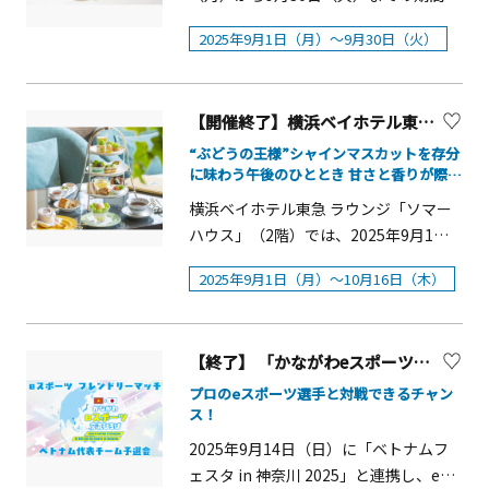
よび会場入口掲示の「ご入館の際のお
月13日・14日・15日）タコライスや八
催：横浜イングリッシュガーデン（運
様子を展示。会場内ではワルシャワ蜂
1階「ブラスリーミリーラ・フォーレ」
素材を使用したスイーツでハロウィン
願い」をご確認ください。※展覧会・
重山そばなどの沖縄ご当地グルメや、
営：㈱テレビ神奈川）
2025年9月1日（月）～9月30日（火）
起博物館によって制作された短編映画
にて、みずみずしく弾ける果汁が口い
気分を盛り上げます。セイボリーは、
イベントの中止や延期、一部内容が変
オリオンビールをはじめとする沖縄な
『廃墟の街』も上映。第2次世界大戦後
っぱいに広がる初秋が旬の果実「シャ
ジャック・オー・ランタンの表情がコ
更になる場合がございます。※最新情
らではのドリンクを販売します。【物
のワルシャワを映し出したポーランド
インマスカット」を主役にした「シャ
ワ可愛いタルトや、やみつきになる美
報は、そごう横浜店・そごう美術館ホ
産展・ワークショップ】（対象日：9月
で初のデジタル再現映像で、爆撃機
【開催終了】横浜ベイホテル東急 『シャインマスカット アフタヌーンティー』
インマスカットアフタヌーンティー」
味しさが魅力のデビルエッグサンド遊
ームページをご確認ください。
13日・14日・15日）物産展では伝統柄
「リベレータ」の目線で、1945年の春
を提供いたします。 ヨーグルトムース
“ぶどうの王様”シャインマスカットを存分
び心あふれふメニューも。秋の味覚と
を使った小物雑貨やアクセサリーを販
のワルシャワを見渡しながら6分の飛行
に味わう午後のひととき 甘さと香りが際立
にライム香るきらめくマスカットゼリ
ともにハロウィン気分を満喫できる、
売します。ワークショップ(有料)では沖
つ爽やかな味わいを開放感のある贅沢なラ
を疑似体験できます。概要■展示期
ーをのせたグラスデザート ヴェリーヌ
こだわりをたっぷりと詰め込んだ秋限
横浜ベイホテル東急 ラウンジ「ソマー
縄伝統工芸の琉球カレットを使ったア
ウンジで…
間：&nbsp;2025年9月5日（金）～11
や、マスカットと相性の良い鮮やかな
定のアフタヌーンティーです。ハロウ
ハウス」（2階）では、2025年9月1日
クセサリーづくりなどを体験できま
月4日（火）■展示期間：10：00～
カシスクリームが目を引くエクレア、
ィンアフタヌーンティー概要■期間：
（月）～10月16日（木）の期間限定
す。【ステージショー】 （対象日：9
17：00 (最終入場16:30まで）※祝日除
2025年9月1日（月）～10月16日（木）
自家製カスタードクリームにシャイン
&nbsp;2025 年 9 月 1 日（月）～10 月
で、ソマーハウスの秋の風物詩「シャ
月13日・14日・15日）舞踊やエイサー
く月曜休館（9/5のみ15：00～）■場所
マスカットをふんだんに飾ったタルト
31 日（金） ■時間：12：00～
インマスカット アフタヌーンティー」
などの沖縄の伝統芸能に加え、沖縄に
&nbsp; ： 3F企画展示室A■入場料：無
などのスイーツのほか、ピスタチオが
19：30（L.O.）※土日祝日は3時間制■
を提供します。 &ldquo;ぶどうの王様
ゆかりのあるアーティスト達が登場
料■主催 ：ワルシャワ蜂起博物館 ワ
入った高座豚のハムを使用した「マリ
【終了】 「かながわeスポーツ交流ひろば」事前予選会の参加者を募集します！
料金：7,337円（税込・サービス料込）
&rdquo;とも言われるシャインマスカッ
し、ステージを盛り上げます。MCに
ルシャワ市■協力 ：神奈川県立地球市
トッツィーノ モルタデッラ ピスタチオ
■場所：本館１階 ロビーラウンジ ラ・
トをふんだんに使用したアフタヌーン
は、沖縄出身で過去に名護観光大使が
プロのeスポーツ選手と対戦できるチャン
民かながわプラザ(指定管理者:公益社団
とマスカルポーネのクリーム」やしょ
ス！
テラス＜17：00 以降のご利用特典＞季
ティーは、果実の爽やかな甘みとクリ
じゅまる王子を務めた「金城めくるく
法人青年海外協力協会)
うがの香りやハラペーニョの辛味がア
節限定の「かぼちゃのカクテル」また
ームのコクが絶妙に調和した定番のシ
ん」を今年も迎えます。■場所：サン
2025年9月14日（日）に「ベトナムフ
クセントの爽やかな「ガスパチョ・ヴ
は、「ノンアルコールカクテル」を 1
ョートケーキやなめらかな口当たりと
サン広場 ステージ ■料金：無料■
ェスタ in 神奈川 2025」と連携し、eス