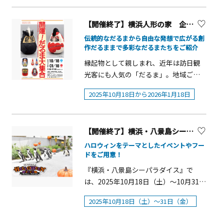
力をお願いいたします。＊防犯上の理
街を舞台に実施いたします。観覧は無
屋による横浜野菜の販売が行われ、地
由により、大人の仮装については、お
料。世代や国籍も越えて交流し、横浜
産地消に取り組むなど、横浜駅東口エ
【開催終了】横浜人形の家 企画展「開運︕だるま⼤集合」を開催！【横浜市】
顔が隠れる仮装はご遠慮ください。当
の街ににぎわいと活気をもたらし、人
リアの活性化とともに地域貢献に繋が
伝統的なだるまから自由な発想で広がる創
日の仮装に紛れた不審な行為等を警戒
のパワーや笑顔の魅力を発信すること
る取り組みを実施しています。概要■
作だるままで多彩なだるまたちをご紹介
し、加賀町警察署の巡回もお願いして
を目的として開催します。開催概要■
開催日：2025年10月23日（木）～10月
縁起物として親しまれ、近年は訪⽇観
あります。＊イベントは天候不慮又は
開催日：2025年10月18日（土）・19日
26日（日）■時間：平日16：00～21：
光客にも⼈気の「だるま」。地域ごと
主催者都合で中止の場合があります。
（日）※ 雨天決行 荒天中止■時
00、土曜12：00～21：00、月12：00
に特徴がある伝統的なだるまから、絵
予め了承ください。＊公式サイト及び
間：10：00～18：00■場所10月
～19：00※天候により中止となる場合
2025年10月18日から2026年1月18日
本に登場するだるま、厄除けや復興の
SNSで使用の画像・動画・音源の無断コ
18（土） 馬車道通り一帯10月
があります。■会場：横浜駅東口はま
シンボルとしてのだるま、暮らしの中
ピー転用は固く禁じます。
19（日） 象の鼻パーク2ヶ所・新港中
テラススカイビル・横浜新都市ビル
のだるまグッズ、⾃由な発想で広がる
央広場・新港合同庁舎広場【内容】
（そごう横浜店）2階ペデストリアンデ
【開催終了】横浜・八景島シーパラダイス SEAPARA HALLOWEEN 2025
創作だるままで、「だるま」が社会で
○ チーム対抗「南中ソーラン合戦」を
ッキ■主催団体：横浜駅東口はまテラ
求められてきた背景をたどりつつ多彩
ハロウィンをテーマとしたイベントやフー
実施し、優勝チームが大トリ演舞の座
ス有効活用委員会（株式会社横浜スカ
ドをご用意！
なだるまたちをご紹介します。展示概
を獲得 ○ 歌手・中村あゆみさんとの
イビル、株式会社丸井 マルイシティ
要■会期 2025年10⽉18⽇（⼟）〜
『横浜・八景島シーパラダイス』で
コラボによるフィナーレ企画「目指せ
横浜、株式会社そごう・西武 そごう
2026年1⽉18⽇（⽇）■会場&emsp;横
は、2025年10月18日（土）～10月31日
1,000人の大演舞」 ○「ベトナムフェ
横浜店、横浜新都市センター株式会
浜⼈形の家３階企画展⽰室■時間
（金）までの期間、シーパラならでは
スタin神奈川」との連携による海外交
社）【出店社】(１)Roto Brewery：上
2025年10月18日（土）～31日（金）
9:30〜17:00&emsp;*最終受付16:30■
のハロウィンイベント「SEAPARA
流チームの演舞披露 ○ 旗士たち共
大岡駅にてクラフトビールを製造(２)金
観覧料&emsp;⼤⼈1200円／⼩中学⽣
HALLOWEEN 2025」を開催いたしま