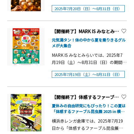
豊富に取り揃えられています。今年の
ン〈SMOKE DOOR〉では、2025年7月
ル■会期中の平日に開催・映画「かい
の夏はみんなでスポーツを楽しんでみ
2025年7月20日（日）〜8月31日（日）
夏休みには大人も子どもも、シルバニ
20日（日）〜8月31日（日）の期間限定
こ」の上映：10:00～、13:30～・かい
ませんか！■開催日：2025年7月20日
アファミリーの美しい妖精さんの世界
で「SMOKE DOOR BEER GARDEN」を
この観察会：10:30～、14:00～・まゆ
（日曜日）■時間 ：10：00～17：
をお楽しみいただけます。7月22日
開催します。薪の香りと涼しい店内で
人形作り：11:00～、14:30～・生糸の
00※どなたでも無料でご参加いただけ
(火)13:00から、Cafe Fan Base公式サイ
【開催終了】MARK IS みなとみらい「盛夏グルメ！フェア」
生ビール4種をセルフサーブできるほ
ランプシェード作り：11:45～、15:15
ます。■会場：三井アウトレットパー
トにてコラボカフェの事前予約を開始
か、スパークリングワインやオリジナ
元気満タン！体の中から夏を乗りきるグル
～※対象：小学生※定員等：各回先着
ク 横浜ベイサイド■参加費：無料
コラボカフェ ご予約・ご利用方法カフ
メが大集合
ルカクテルなどを90分フリーフローで
20名、事前申込制※材料費（まゆ人形
ェのご利用は事前の来店予約を推奨し
ご用意。薪火の&ldquo;ピットマスター
MARK IS みなとみらいでは、2025年7
作り、生糸のランプシェード作り）：
ています。当日空席がある場合に限り、
&ldquo;が仕上げた前菜6品に、パスタ
月19日（土）～8月31日（日）の期間限
各200円■会期中の土日に開催・まわた
ご予約のない方もご利用いただけます
や肉料理まで楽しめる2種のプランをご
定で、暑い時こそ食べたい「ひんや
のスタンド作りとシルク博物館の見学
が、ご予約にて満席となる営業回も予
2025年7月19日（土）～8月31日（日）
用意しました。冷房完備の室内ビアガ
り」「スパイシー」「スタミナ」をテ
ツアー第一回：10:00～11:20第二回：
想されますので、ご来店をご予定のお
ーデンで、サンフランシスコ ミシュラ
ーマに、全22店舗から集まった夏のグ
13:00～14:20第三回：14:40～16:00※
客様はぜひ事前予約をご利用くださ
ンガイドにて三ツ星に輝いた薪火の
ルメフェア『盛夏グルメ！』を開催し
対象：小学生※定員等：各回先着8名、
い。なお、当日利用の場合も、お食事
&ldquo;ピットマスター&ldquo;の薪火
【開催終了】体感するファーブル昆虫展 2025 in 横浜赤レンガ倉庫
ます。&nbsp;数量限定メニューやテイ
事前申込制【概要】■開催期間：2025
代金のほかにお席代として550円（税
料理と夏ならではのドリンクをお楽し
クアウトOKメニュー、デリバリー可能
夏休みの自由研究にもぴったり！この夏は
年7年26日（土）～8月10日（日）■開
込）がかかります。 コラボカフェ 店
みください。 概要■期間：2025年7月
「体感するファーブル昆虫展 2025 in 横浜
メニューなど、夏にピッタリのグル
館時間：9:30～17:00（入館は16:30ま
舗概要期間限定カフェ名称：シルバニ
赤レンガ倉庫」
20日〜8月31日■時間：17:30〜
メ・スイーツをご用意しております。
横浜赤レンガ倉庫では、2025年7月19
で）■休館日：7月28日（月）、8月4日
アファミリー フェアリーカフェ■開催
22:30（L.I. 20:30）■プラン（いずれも
涼しい館内でホットでスパイシーなメ
日から「体感するファーブル昆虫展
（月）■入館料：一般（500円）、65歳
期間：2025年8月2日（土）～9月2日
税込）：※前日までの要予約スタンダ