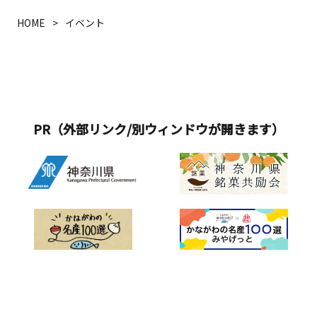
DOOR（スモーク ドア）2022年にオー
ル昆虫展 2025 in 横浜赤レンガ倉庫」開
蚕を飼育展示しており、生きた蚕を間
堂に介します。私たちを惹きつけてや
プンした、薪⽕レストラン。原始的な
HOME
イベント
催概要■期間：2025年7月19日(土)～8
近で観察できます。糸繰りや機織りの
まない奥深い猫の魅力をお楽しみくだ
調理法でありながら、卓越した技術が
月24日(日)■時間：10:00～16:30（最終
体験・シルクに関するワークショップ
さい。Ukiyo-e 猫百科 ごろごろまる
求められる薪を使⽤した熾⽕調理は、
入場16:00）■場所：横浜赤レンガ倉庫
なども開催しています。
まるネコづくし概要■会 期：2025
⾷材の旨みを最⼤限に引き出す調理法
1号館 2Fスペース■入場料(税込み)前売
年7月19日(土)〜2025年9月2日(火) ※
です。シェフには薪⽕料理でミシュラ
券：大人(中学生以上)1,200円 子供
会期中無休&nbsp;■開館時間：10:00
ン三ツ星に輝いたサンフランシスコの
（小学生以下）900円当日券：大人(中
～20:00 ※入館は閉館の30分前まで
レストランにてエグゼクティブスーシ
PR（外部リンク/別ウィンドウが開きます）
学生以上)1,400円、子供（小学生以
&nbsp;（そごう横浜店の営業時間に準
ェフを勤めあげたTyler Burges（タイ
下）1,100円前売券販売期間：2025年6
じ、変更になる場合があります） ■事
ラー・バージズ）⽒を招へいし、朝食
月13日(金)12:00～7月18日(金)23:59当
前予約：不要■入&nbsp; 館&nbsp;
からディナーまで楽しめる世界クラス
日券販売期間：2025年7月19日(土)0:00
料：一般1,400（1,200）円、大学・高
のオールデイダイニングを提供してお
～8月24日(日)15:30※2歳未満の乳幼児
校生1,200（1,000）円、中学生以下無
ります。
は無料。※障害者手帳をお持ちの方と
料 ※税込※公式オンラインチケット
付き添いの方1名まで無料。※前売券は
［e-tix］にてお求めの方は、事前およ
「アソビュー」、「いこーよ」にて販
び会期中いずれも（ ）内の料金。
売。当日券は上記プレイガイド、もし
※2025年7月18日（金）までに、そご
くは横浜赤レンガ倉庫1号館2Fスペース
う美術館にてお求めの方は、（ ）内
入口受付（当日のみ有効／現金のみ／
の料金。※会期中、チケット売場にて
販売時間は本イベントの開催時間に準