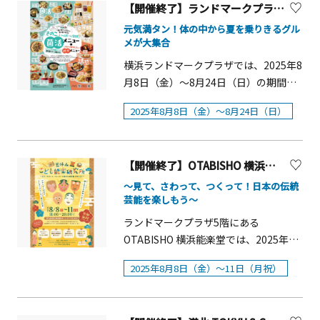
上映開始18：30 ■会場：内馬場芝生広
す。対決後には、発売前の「レッドブ
分対戦者：横浜 F・マリノス e スポーツ
【開催終了】ランドマークプラザ 「きのこと発酵で菌活＆誘惑グルメフェア」
る慰霊茶会を開催するほか、神奈川県
でるひとときは、まさに癒しの時間。
場■作品：【吹替】「SING/シング：ネ
ル・エナジードリンク グリーンエディ
DAIKI 選手MC：e スポーツキャスター/
戦没者慰霊堂本堂も開放します。いず
元気満タン！体の中から夏を乗りきるグル
なかでも約1,500㎡もの広さを誇るしょ
クストステージ」（2021年） 【川崎・
ション」を特別にプレゼント。さら
元日本テレビアナウンサー 篠原 光 氏参
メが大集合
れも無料ですので、是非お越しくださ
うぶ園では、6月中旬頃に見事なハナシ
沖縄オリオン祭について】現在の競馬
に、当日の気温が 35℃を超えた場合、
加費：無料（交通費は自己負担） 皆さ
い。企画展概要■開催期間：2025年8月
横浜ランドマークプラザでは、2025年8
ョウブが咲き乱れ、訪れる人々の目を
場の敷地にはかつて富士瓦斯紡績工場
参加費を全額返金。カラフル＆ずぶ濡
まのご参加をお待ちしております！
14日（木曜日）～20日（水曜日）■時
月8日（金）～8月24日（日）の期間限
楽しませてくれます。散策路も整備さ
があり、多くの沖縄出身の女性が工員
れになって楽しめる、真夏にぴったり
間：9:00～16:30※8月15日は行事対応
定で、昨年好評だった菌活メニューを
れており、ゆっくり歩きながら花を観
として働いていました。大正13年(1924
の爽快イベントです。※今回のイベン
2025年8月8日（金）～8月24日（日）
のため一部展示が制限されます。■会
ボリュームアップした「きのこいっぱ
賞することができます。また、子ども
年)に発足した「川崎沖縄県人会」は今
トのために特殊なカラーインクを開
場：かながわ平和祈念館（横浜市港南
い＆発酵 菌活メニュー+好きを開放した
たちが安心して遊べる遊具広場やじゃ
年で創立101年となります。「川崎・沖
発。すべて口に含んでも害のない素材
区大久保1-8-10）■入 場 料 ：無料■主
誘惑メニュー」と題したサマーグルメ
ぶじゃぶ池もあり、家族連れで楽しめ
縄オリオン祭」はよみうりランドのル
を使用し、安全かつ安心してシューテ
催：神奈川県、一般財団法人神奈川県
【開催終了】OTABISHO 横浜能楽堂「 夏休みこども能楽研究所」
フェアを開催します。&nbsp;昨年大好
るのも魅力。展望広場にあるジャンボ
ーツでもある川崎競馬場で川崎と沖縄
ィングできるように配慮しています。
遺族会■協力：神奈川県原爆被災者の
評の「菌活」メニューがパワーアップ
すべり台はスリルと爽快感を味わえま
～見て、さわって、つくって！日本の伝統
の友好発展を願い2019年に初開催され
■開催概要・名称 ：「Red Bull COLOR
会、神奈川中国帰国者定住サポートの
芸能を楽しもう～
して登場！きのこや発酵食材などの身
すよ！
ました。このイベントに懸けるスタッ
SPLASH - Green vs Purple -」・会場
会、神奈川県戦没者慰霊堂茶道奉賛会
体によい菌を積極的に食事に取り入
ランドマークプラザ5階にある
フの想いはよみうりランド企業サイト
：横浜ワールドポーターズ屋上 ルーフ
展示内容戦争で亡くなった方々の遺品
れ、身体の中から健康やきれいを目指
OTABISHO 横浜能楽堂では、2025年8
(https://yomiuriland.co.jp/brand/stor
トップワールド・日程 ：8月20日
や、当時の方々の体験談を収録した証
す「菌活メニュー」に加え、チートデ
月8日（金）〜11日（月・祝）の期間、
ies/story003/)で紹介されています。
（水）～8月24日（日）平日：16時 各
言映像、戦中・戦後の暮らしの様子、
2025年8月8日（金）～11日（月祝）
イに食べたい、夏の暑さも吹き飛ばす
「夏休みこども能楽研究所」を開催し
回1時間土日：16時／17時 各回1時
空襲や沖縄戦、中国残留邦人、原爆被
スタミナたっぷりの「誘惑のメニュ
ます。自由研究のテーマを探している
間・定員：各回14名・参加条件：16歳
災者のパネルなどを展示します。ま
ー」を提供します。&nbsp;「きのこメ
方、日本の伝統文化にふれてみたい
以上・内容：①ルール説明 ②カラー
た、県や県遺族会による慰霊追悼事業