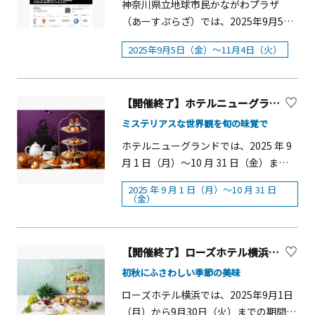
イのライトアップイベント「ハロウィ
神奈川県立地球市民かながわプラザ
でにそごう美術館にてお求めの方は
～22：30（L.O.）&nbsp;■料金（税サ
ジ」を無料で上映します。川崎・沖縄
ンナイト」も開催。ハロウィンらしい
（あーすぷらざ）では、2025年9月5日
（ ）内の料金。※会期中にそごう美
込）： &nbsp;2,200円&nbsp;■予約・
オリオン祭2025 概要■開催日時・9月
雰囲気に包まれた、普段は見られない
（金）～11月4日（火）の期間、ワルシ
術館にて［クラブ・オン／ミレニアム
問い合わせ：045-223-2267（レストラ
13日（土）10：00～16：00／7：15～
2025年9月5日（金）～11月4日（火）
夜のガーデン散策をお楽しみくださ
ャワ蜂起博物館 展「ワルシャワ。灰の
カード、クラブ・オン／ミレニアム ア
ン予約／10:00～19:00）【ホームメイ
20：30・9月14日（日）10：00～16：
い。概要「ハロウィン・ディスプレ
中から蘇る不死鳥」が開催されます。
プリ］をご提示の方は（ ）内の料
ドチョコレート ～ハロウィンバージョ
00・9月15日（月祝）10：00～16：
イ」展示期間：2025/9/13(土)～
ポーランドの首都ワルシャワの崩壊に
金。※障がい者手帳各種をお持ちの
ン～】&nbsp;■販売場所：グルメ＆ス
00※荒天中止※13日の日中に競馬場に
10/31(金)「ハロウィンナイト」開催
【開催終了】ホテルニューグランド 『ハロウィンアフタヌーンティー』【横浜市】
焦点を当て、ワルシャワがたどった命
方、およびご同伴者1名さまは入館無
ーベニール「アイ マリーナ」（2階）
入場した方は、16：50に一度ご退場い
日：2025/10/24(金)・10/25(土)・
運を、戦前・ドイツ軍占領下・戦後の3
ミステリアスな世界観を旬の味覚で
料。※混雑時は入場制限および入館券
&nbsp;■営業時間月～金： 11：00～
ただきます※13日16：50以降、競馬場
10/26(日)※雨天の場合は中止となる場
つの時代に分けて紹介。戦前にはヨー
ホテルニューグランドでは、2025 年 9
の販売を中止する場合がございます。
18：00&nbsp;土日祝日： 10：00～
の駐車場はご利用いただけません車で
合がございます。 ■開催時間：10：00
ロッパの一首都として盛んな文化活動
月 1 日（月）～10 月 31 日（金）まで
■主催：そごう美術館、神奈川新聞
18：00&nbsp;■料金（税込）： 432円
お越しの際はマーケットスクエア川崎
～18：00、最終入園17：30（3～11月
とともにダイナミックに発展を遂げて
の期間、ハロウィンのミステリアスな
社、「誕生70周年記念 ミッフィー
（1個）、1,404円（ギフトボックス入
イーストの駐車場(有料)をご利用くださ
の通常開園時間）※「ハロウィンナイ
いたワルシャワの地で、ヒトラー政権
2025 年 9 月 1 日（月）～10 月 31 日
世界観を多彩なティーフーズで表現す
展」実行委員会■後援： オランダ王国
り3個セット）&nbsp;■問い合わせ：
い■会場：川崎競馬場 内馬場芝生広
（金）
ト」開催時間の詳細は、公式HPにてお
によってユダヤ人やポーランド人に対
る「ハロウィンアフタヌーンティー」
大使館、神奈川県教育委員会、横浜市
045-223-2366（アイ マリーナ直通）
場、サンサン広場 ■入場料：無料
知らせいたします。■料金大人1200円/
して行った政策、そして街中で行われ
を提供します。紫や黒、オレンジのハ
教育委員会■企画協力 ：ディック・ブ
■主催：川崎・沖縄オリオン祭実行委
小中学生600円/未就学児無料
たテロ行為や極限の状況下におかれた
ロウィンカラーを基調とし、魔女をイ
ルーナ・ジャパン、Mercis bv■協賛：
員会（株式会社よみうりランド／一般
【開催終了】ローズホテル横浜『シャインマスカットアフタヌーンティー』
※2025/9/13～10/31の料金。時期によ
市民たちの生活が展示され、最後には
メージしたミニパフェやミイラのパ
ミサワホーム、フェリシモ、そごう・
財団法人川崎沖縄県人会／株式会社ス
り異なります。※「ハロウィンナイ
初秋にふさわしい季節の美味
多大な戦争被害を被ったものの、まる
イ、クモの巣チョコをあしらったブラ
西武■協力：福音館書店、講談社※ご
ティールストリート）■共催：神奈川
ト」は別途料金となります。詳細は公
で灰の中から蘇る不死鳥のように、廃
ローズホテル横浜では、2025年9月1日
ックココアのクッキーシューのほか、
入館前にそごう美術館ホームページお
県川崎競馬組合 【グルメ】（対象日：9
式HPにてお知らせいたします。■主
墟から立ち上がるワルシャワの復興の
（月）から9月30日（火）までの期間、
紫芋やいちじく、かぼちゃなど、旬の