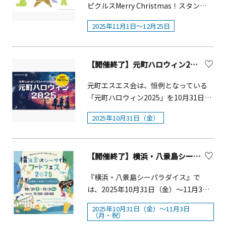
ピクルスMerry Christmas！スタンプ
ラリー in横浜」コラボイベントを期間
2025年11月1日～12月25日
限定で開催しています。期間中は、ピ
クルスの愛らしい装飾で彩られたコラ
ボ水槽が登場し、「ある日のピクル
【開催終了】元町ハロウィン2025 10月31日（金）開催！！
ス」のパネルミニ展示や、ピクルスグ
ッズ販売もお楽しみいただけます。さ
元町エスエス会は、恒例となっている
らに、スタンプラリーの台紙を提示さ
「元町ハロウィン2025」を10月31日
れた方には、数量限定で特製コラボポ
（金）のハロウィン当日に元町ショッ
ストカードをプレゼントしています。
2025年10月31日（金）
ピングストリートで開催します！！
&nbsp;多くのお子さまが楽しんでいた
だけるよう、お菓子配布だけでなく、
【開催終了】横浜・八景島シーパラダイス「横浜金沢シーサイドフードフェス2025」
街内装飾やバルーンアートパフォーマ
ンス、風船配布、ぺこちゃん・ポコち
『横浜・八景島シーパラダイス』で
ゃんのグリーティングや今年はパウ・
は、2025年10月31日（金）～11月3日
パトロールのマーシャルとスカイのハ
（月・祝）の計４日間、旬の味覚が勢
ロウィンさんぽなど様々なイベントを
2025年10月31日（金）～11月3日
ぞろいする「横浜金沢シーサイドフー
（月・祝）
準備しております。&nbsp;また、お子
ドフェス２０２５」が開催されます。