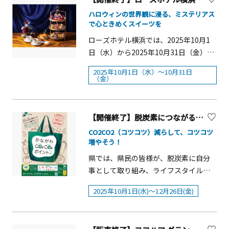
「まるごと！神奈川レストラン」を開
館】横浜市による修繕工事のため、休
料 金 ： 小学生以上一律3,000円
定（イベント受付でお渡しする⽸バッ
・12:15～ ホッキョクグマ回 ・12:30
で、秋の横浜を1日中お楽しみくださ
催します！ランチタイムは、7つのエリ
館中【横浜市イギリス館】「魔女の秘
ハロウィンの世界観に浸る、ミステリアス
（1名さま） ※未就学児は、大人１名
ジで劇場の出⼊り⾃由）※トークイベ
～ セイウチ回 &nbsp;※各回約10分間
い！概要■ 開催日：2025年10月11日
で心ときめくスイーツを
アごとに特色のある名産品を、どんぶ
密の花園」装飾:梶井宮御流第二十一世
につき１名まで無料航 路 ： 八
ントの申込は9⽉28⽇（⽇）10:00より
&nbsp;※曜日により解説を行う生きも
（土）■時間：11：00～16：00（交通
りまたはご飯に合わせた定食スタイル
家元 藤原素朝【山手111番館】「月夜
ローズホテル横浜では、2025年10月1
景島周辺海域定 員 ： 60名運航
より横浜⼈形の家ホームページにて受
のが異なります。&nbsp;■場所：アク
規制 ９：00～17：00）■開催場所：山
で、2週間ずつ計8品展開します。ディ
のラヴィリンス」装飾:森田朋子(Atelier
日（水）から2025年10月31日（金）ま
時間 ： 30分受付方法 ： 『横浜・
付開始
アミュージアム１F LABO４「氷の海に
下公園通り（主要地方道山下本牧磯子
ナータイムは、ランチメニューをアラ
Moet)【旧山手68番館】装
での期間、1階「ブラスリーミリーラ・
八景島シーパラダイス』公式Webサイ
くらす動物たち」
2025年10月1日（水）～10月31日
線 開港広場前～山下橋の間）■ 内容：
カルトとして提供するほか、エリアの
飾:NOVICE&lt;仮装スタンプラリー＞■
フォーレ」にて、目玉やジャック オ ラ
トにて事前販売備 考 ： 天候や
（金）
ドローン＆モビリティ体験、ステージ
食材を組み合わせたおつまみメニュ
開催日：10月26日（日）■時間：10：
ンタン、棺桶などハロウィンをモチー
風向きにより運休または運航ルートを
ショー、地元マーケット・キッチンカ
ー、神奈川の日本酒やビールを提供。
00～16：00 ※雨天実施荒天中止■会
フにしたスイーツを楽しめる「ハロウ
変更する場合がございます。
ー出店等
ランチタイム・ディナータイム・販促
場：山手西洋館６館、旧山手68番館な
ィンアフタヌーンティー」を提供いた
【開催終了】脱炭素につながる商品の購入等でポイントを上乗せ「かながわCO2CO2ポイント+」
棚のタイアップ枠を、すべて神奈川一
ど山手周辺13施設■料金：参加費無料
します。 真っ赤に輝く「ムースフラン
CO2CO2（コツコツ）減らして、コツコツ
色のフルジャックで展開いたします。
ボワーズ 〜あなたの心臓と血が欲し
増やそう！
また、店内では大漁旗や小田原提灯の
い〜」やエディブルフラワーが華やか
県では、県民の皆様が、脱炭素に自分
展示、スカジャンの試着体験を実施。
な「カシスマカロン ~血が入った僕だけ
事として取り組み、ライフスタイルを
さらに、かながわの名産100選の食と体
のマカロン~」、青く光る白ワインゼリ
転換していただくため、脱炭素につな
験が当たるガチャガチャなど、この秋
ーが目を引く「ヴェリーヌ ~新鮮な血液
2025年10月1日(水)～12月26日(金)
がる商品を購入した場合などに、ポイ
おもわず神奈川に行ってみたくなる仕
と目玉のカクテル~」などのミステリア
ントを上乗せするキャンペーン「かな
掛けが満載です。かながわの名産100選
スなスイーツのほか、夏のキノコ ジロ
がわCO2CO2（コツコツ）ポイント+
&times;るるぶキッチン「まるごと！神
ール茸を使用した紅茶の香りを楽しめ