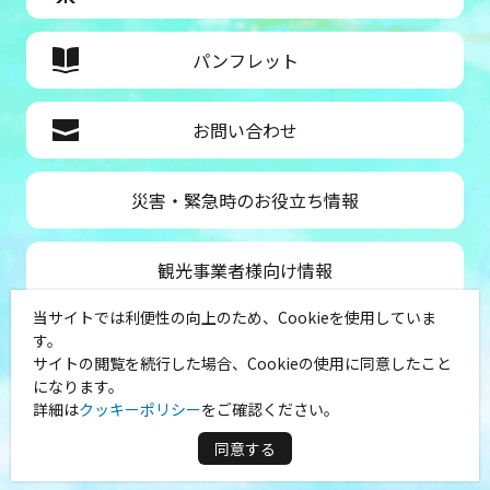
パンフレット
お問い合わせ
災害・緊急時のお役立ち情報
観光事業者様向け情報
当サイトでは利便性の向上のため、Cookieを使用していま
公益社団法人神奈川県観光協会
す。
サイトの閲覧を続行した場合、Cookieの使用に同意したこと
〒231-8521
になります。
神奈川県横浜市中区山下町１
詳細は
クッキーポリシー
をご確認ください。
（シルクセンター内）
TEL：045-681-0007
同意する