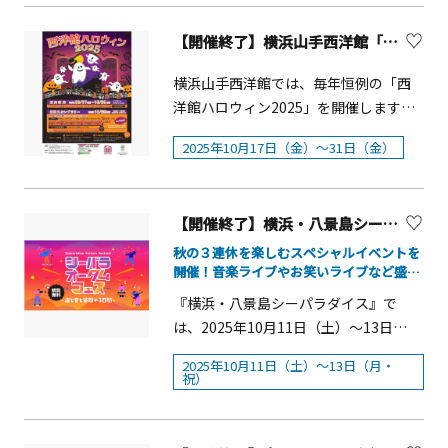
演・観客も参加できる「総踊り」の実
澤ブルワリー：伝統と新しさが織りな
600円 ／未就学児無料*観覧料には⼊館
す。&nbsp;本イベントでは、ハロウィ
施 ○ 小学生が自由に参加できる「運
す金沢の街で愛される味わい深いビー
料（⼤⼈400円／⼩中学⽣200円）が含
【開催終了】横浜山手西洋館「西洋館 ハロウィン2025」
ンを感じる演出を施しながら、生きも
動会で横浜い～じゃん踊ったよ！」コ
ル(３)横浜ビール：横浜・神奈川を拠点
まれます*未就学児は⼊館料も無料休館
のたちの愛らしい姿、仕草、動きなど
ーナー ○ 観客による「個人賞」の選
に人と人を繋ぐクラフトビール(４)南横
横浜山手西洋館では、毎年恒例の「西
⽇&emsp;毎週⽉曜⽇*祝⽇にあたる
といった魅力をお届けいたします。 ハ
出 ○ フォトコンテストの開催■ 主
浜ビール研究所：金沢文庫駅すぐの場
洋館ハロウィン2025」を開催します。
11/3、11/24、１/12は開館し翌⽕曜⽇
ロウィンに装飾された道をペンギンた
催：横浜よさこい祭り実行委員会■ 共
所で醸造している本格クラフトビール
山手西洋館の館内にハロウィン装飾を
に振替休館*年末年始休館期間
ちがパレードする「ケープペンギンの
催：神奈川よさこい組織委員会
2025年10月17日（金）～31日（金）
(５)プロント：「プロント横浜三井ビル
し、フォトスポットも設置します。ま
&emsp;12⽉29⽇（⽉）〜1⽉3⽇
ハロウィンパレード」をはじめ、寒い
店」がビールにぴったりなおつまみを
た、西洋館と近隣施設を巡る仮装スタ
（⼟）【関連イベント】ワークショッ
地域にくらす生きものたちの生態を解
提供(６)濱の八百屋：（10/25（土）
ンプラリーも開催します（参加費無
プ①〜⑤ 「だるまをつくる」■会場
説しながら、特定日限定でホッキョク
12:30～17:00 ※商品がなくなり次第
【開催終了】横浜・八景島シーパラダイス『シーパラオータムフェス ‐海と音と笑顔の３日間‐』
料）。オリジナル仮装グッズやバルー
（共通） 横浜⼈形の家３階イベント
グマにジャック・オー・ランタンに見
終了）
ン、軽食、お菓子の販売に加え、収穫
秋の３連休を楽しむスペシャルイベントを
スペース■時間 ①〜④は10:00〜
立てたカボチャのプレゼントを行う
開催！音楽ライブやお笑いライブなど盛り
祭をイメージした神奈川産直野菜の販
16:00、⑤は10:00〜12:00・14:00〜
「極地動物のレクチャータイム」、ハ
だくさん！
売もあります。ご家族やお友達と一緒
『横浜・八景島シーパラダイス』で
16:00※事前予約制ワークショップは10
ロウィンを連想させる楽曲にあわせて
に、秋の一日を山手でお楽しみくださ
は、2025年10月11日（土）～13日
⽉8⽇（⽔）10:00より横浜⼈形の家ホ
イルカたちなどがパフォーマンスを披
い。 ＜館内装飾＞■期間：10月17日
（月・祝）の期間、秋の3連休をお楽し
ームページにて受付開始【関連イベン
露する「Animal Life Live！」など、生
2025年10月11日（土）～13日（月・
（金）～31日（金）■時間：9：30～
みいただけるスペシャルイベント「シ
ト】トークイベント＆だるまマーケッ
祝）
きものたちの魅力を間近で堪能いただ
17：00※休館日 外交官の家、横浜市
ーパラオータムフェス ‐海と音と笑顔
ト「だるまフェス」■即売会 「だる
けます。&nbsp;さらに、島内の一部飲
イギリス館 10月22日（水）旧山手68
の３日間‐」を開催します。海に囲ま
まマーケット」10/26（⽇） 11:00〜
食店舗でハロウィン限定フードも登場
番館、テニス発祥記念館 10月20日
れた八景島を舞台に、音楽・笑いをテ