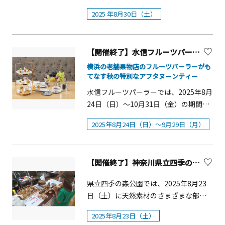
ェルデ グリーンクスクス 小エビ レモン
杯付。（本館 1 階「ラ・テラス」の
果実感を同時に楽しめるテリーヌ、シ
出演者：ジャアバーボンズ（バン
ポーツを通じた国際交流イベント「か
オイル」などのセイボリーもお楽しみ
2025 年8月30日（土）
み）ホテルメイドのスコーンをご自宅
ャインマスカットと紅茶の香りのハー
ド）、イクマあきら（歌手）、ヤンバ
ながわeスポーツ交流ひろば」を開催し
ください。シャインマスカットのアフ
でアフタヌーンティーで好評のホテル
モニーを味わえる見た目にもかわいら
ラー宮城（歌手） ほか【スパーキン
ます！イベントでは、人気サッカーゲ
タヌーンティー概要■期間：2025年9月
メイドスコーンをお持ち帰り用として
しいエクレア。そして、別添えのミニパ
グトークライブ】（対象日：9月15日）
ーム「eFootball&trade;」で、横浜F・
1日（月）〜2025年9月30日（火）■会
販売しています。季節ごとに変わる限
フェは、ふわっと軽いチーズムースに
【開催終了】水信フルーツパーラー 『旬果アフタヌーンティー ～プティパルフェ付き～』【横浜市】
川崎競馬公式YouTubeチャンネルの人
マリノスeスポーツのプロ選手との日越
場：ローズホテル横浜 1階「ブラスリー
定フレーバーとプレーンの2種を各2個
華やかな香りのシャンパンのジュレ、
気番組『スパーキングトークライブ』
交流戦「eスポーツフレンドリーマッ
横浜の老舗果物店のフルーツパーラーがも
ミリーラ・フォーレ」■時間・平日
ずつ、計4個入りでご用意。外は香ばし
なめらかなバニラアイスを重ねフレッ
てなす秋の特別なアフタヌーンティー
メンバーによる生トークショーを開催
チ」を予定しており、このたびフレン
10：00～18：00 最大4時間滞在可能
くサクサク、中はしっとりとした食感
シュのシャインマスカットがトッピン
します。耳目社アナウンサーの百瀬和
ドリーマッチへの出場者を選ぶ事前予
水信フルーツパーラーでは、2025年8月
（ドリンクL.O. 30分前）・土日祝日
が魅力で、朝食やティータイムにおす
グされています。 山梨県の契約農家
己さんとタレントの稲富菜穂さんが出
選会を開催します。 ⚽ 事前予選会 概要
24日（日）～10月31日（金）の期間、
14：30～19：00 120分制（ドリンク
すめです。〇価格：4個入り 1,188円
で大切に育てられたソマーハウスのシ
演し、沖縄や競馬についてのトークを
日時：2025年8月30日（土）13:00 集合
厳選された旬の果物をふんだんに使用
L.O. 30分前）■予約：要 ※前日17：
（税込）〇販売店舗：S.Weil by HOTEL
ャインマスカットを使ったアフタヌー
2025年8月24日（日）～9月29日（月）
繰り広げます。■時間：11：30 ■場
（15:00 終了予定）会場：大同生命横浜
した『旬果アフタヌーンティー ～プテ
00まで■料金：お一人様6,800円 ※価
NEW GRAND〇営業時間：10：00～
ンティーを、窓の外に広がるみなとみ
所：サンサン広場 ステージ ■料
ビル※ みなとみらい線「日本大通り
ィパルフェ付き～』を提供します。小
格は税金・サービス料込み
19：00※2025 年 9～10 月は、キャラ
らいの景色とともに優雅にお楽しみく
金：無料■ 出演者：百瀬和己（耳目社
駅」徒歩約４分、「馬車道駅」徒歩約
さめに仕上げた毎年人気のパフェとパ
メルとヘーゼルナッツのスコーンとプ
ださい。「ソマーハウス」のアフタヌ
アナウンサー）・稲富菜穂（タレン
５分 JR 京浜東北線、根岸線/横浜市
【開催終了】神奈川県立四季の森公園 「想ネイチャークラフト」
ティシエが一品ずつ丁寧に作り込んだ
レーンスコーン各 2 個。※季節によっ
ーンティー ここがおすすめ！１．お1人
ト）【ポニーふれあい】 （対象日：9
営地下鉄「関内駅」徒歩約10分&nbsp;
フルーツの小菓子たちをお召し上がり
県立四季の森公園では、2025年8月23
て内容が変わります。 ※クロテッドク
様に1台の贅沢なティースタンド２．生
月13日・14日）小さなお子さまにも大
対象：・ベトナムにゆかりのある方
いただく贅沢なティーセットです。 水
日（土）に天然素材のさまざまな部材
リーム、ジャムは付きません。そごう
産者の想いをつなぐフルーツ＆スイー
人気。かわいいポニーと触れ合えるイ
（ベトナム出身の方や、居住歴・留学
信オリジナルブレンドの紅茶と共に優
を選んで組み立てる工作教室「想ネイ
横浜店で楽しむアフタヌーンティー横
ツ３．季節感を大切にした期間限定の
ベントを開催します。■時間① 11：00
経験・勤務経験等がある方）※ 年齢不
雅なひと時をお過ごしください。※写
2025年8月23日（土）
チャークラフト」を開催します。手と
浜そごう10階の直営レストラン「バー
提供 「シャインマスカット アフタヌー
～12：00② 13：00～14：00③ 15：00
問&nbsp;・９月14日（日）に開催され
真はイメージ（2024年提供時メニュー)