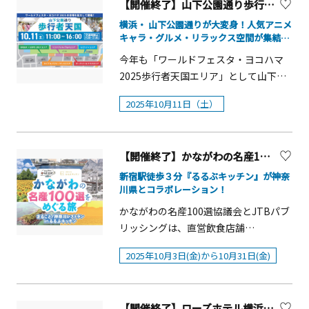
16:30■会場 横浜⼈形の家４階劇場ホ
し、見るだけでなく実際に味覚でもハ
【開催終了】山下公園通り歩行者天国【横浜市中区】
（月）■会場７館 横浜山手西洋館
ーマとしたエンターテインメントフェ
ワイエ（予約不要、当⽇の⼊館チケッ
ロウィンをお楽しみいただけます。 シ
横浜・ 山下公園通りが大変身！人気アニメ
（外交官の家、ブラフ18番館、ベーリ
スティバルです。秋の心地よい季節の
トで出⼊⾃由）■参加予定作家 川越
ーパラならではのハロウィンイベント
キャラ・グルメ・リラックス空間が集結す
ック・ホール、 エリスマン邸、横浜
中、アーティスト、お笑い芸人、大道
だるま兎々寿 ⽮嶋美夏、寿印、にしこ
る「山下公園通り歩行者天国」を開催しま
を存分にお楽しみください。「ケープ
今年も「ワールドフェスタ・ヨコハマ
市イギリス館、山手111番館）、旧山手
す！
芸パフォーマーたちが日替わりで登場
はりこ、松崎⼤祐※参加作家の最新情
ペンギンのハロウィンパレード」 ハロ
2025歩行者天国エリア」として山下公
68番館 【外交官の家】「The
し、音楽ライブやお笑いライブなどを
報は横浜⼈形の家ホームページでご確
ウィンの装飾が施された道をペンギン
園通りの歩行者天国が10月11日に実施
Halloween Cat Castle ～猫たちの一夜
観覧無料でお楽しみください。さら
認くださいトークイベント「だるまを
たちがパレード！■開催日：10月18日
2025年10月11日（土）
されます。当日は、ライブやパフォー
限りの密会～」装飾･監修:Blue Laguna
に、八景島の周りを巡るクルーズ船
かたる」10/26（⽇） 13︓30〜16︓00
（土）～31日（金）まで&nbsp;■時
マンス、地元の飲食・物販のマーケッ
DECORATION 芳川 香生花装
「Paradise CruiseII」では、心落ち着く
【事前予約制】■会場 横浜⼈形の家
間：①10:30～ ②16:30～ （各回約５分
トやモビリティ試乗体験など、様々な
飾:Bouquet Perfume 相沢知美 【ブラ
音楽を聴きながらクルージングをお楽
４階あかいくつ劇場■定員 110名■参
間）&nbsp;■場所：ふれあいラグーン
【開催終了】かながわの名産100選×るるぶキッチン 10/3（金）～「まるごと！神奈川レストラン」開催！
コンテンツが目白押しです。また、ゆ
フ18番館】秋の山手へようこそ～ハロ
しみいただける「アコースティックク
加費 1,000円（⽸バッジ付）・トーク
&nbsp;「極地動物のレクチャータイ
っくりくつろいでいただけるリラック
新宿駅徒歩３分『るるぶキッチン』が神奈
ウィン アフタヌーンティー」装飾:
ルーズ」を10月12日（日）限定で開催
①「だるまの歴史と⺠俗学（仮）」丸
ム」食欲をテーマとした生態解説プロ
川県とコラボレーション！
スエリアも新たに設置され、さらに、
Design Team Liviu 【ベーリック・ホ
いたします。行楽の秋にぴったりな３
⼭泰明⽒ （神奈川⼤学国際⽇本⽂化学
グラムを開催！■開催日：10月18日
「映画キミとアイドルプリキュア♪お
かながわの名産100選協議会とJTBパブ
ール】「秘密の晩餐と花の幻想」～エ
連休をシーパラでお楽しみください。
部准教授）・トーク②「⼩泉⼋雲と藤
（土）～31日（金）まで&nbsp;■開催
待たせ！キミに届けるキラッキライ
リッシングは、直営飲食店舗
レガント･ゴシック ハロウィン～装
イベント詳細はこちらから
枝だるま（仮）」林直輝⽒ （⽇本⼈形
時間 平日&nbsp; &nbsp;13:15～
ブ！&times;よこはま」や
『editor&rsquo;s fav るるぶキッチ
飾:HANABITO 監修 島田智香子【エリス
https://www.seaparadise.co.jp/event/
⽂化研究所所⻑・全⽇本だるま研究会
&nbsp;・月曜日・木曜日 セイウチ回
2025年10月3日(金)から10月31日(金)
「SPY&times;FAMILY『おでけけ』大作
ン』において、2025年10月3日(金)から
マン邸】「幸せをとどける♡ちいさな
autumn_fes2025/index.html【アコー
副会⻑）・フリートーク「だるまよも
&nbsp;・火曜日・金曜日 ホッキョク
戦 in 横浜・みなとみらい」との連携企
10月31日(金)まで、かながわの名産100
魔女」装飾: フラワーショップ＆スクー
スティッククルージング】開催日
やま」丸⼭⽒、林⽒、中村浩訳⽒ （全
グマ回&nbsp;・水曜日 ペンギン回
画など、歩いて楽しい空間となってい
選を活用した料理の提供などを行う
ル ゆりの木 加藤みどり【山手234番
時 ： 10月12日（日）19：00集合
⽇本だるま研究会会⻑）※12:30開場予
&nbsp;土休日・12:00～ ペンギン回
ます。 夜には花火も打ち上がりますの
【開催終了】ローズホテル横浜『ハロウィンアフタヌーンティー』