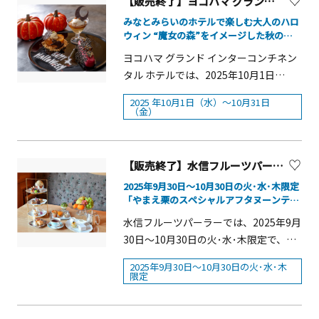
【販売終了】ヨコハマ グランド インターコンチネンタル ホテル 大人も楽しめるハロウィンスイーツ
（プラス）」を実施します。今年度
奈川レストラン」※価格は税込です。
る「パンプキン ジロール茸 くるみ パー
は、コンビニエンスストアを含む、県
みなとみらいのホテルで楽しむ大人のハロ
【ランチメニュー 前半】10/3（金）～
トフィロ アールグレイ」や、ハイビス
ウィン “魔女の森”をイメージした秋のス
内約800の店舗等が参加するなど、規模
10/16（木）■足柄牛のすき煮定食【足
カスティー・ローズヒップ・シードル
イーツプレートなどが登場
を大幅に拡大して行います。 1 キャン
ヨコハマ グランド インターコンチネン
柄】 2,000円■ふわふわデミグラスオム
ビネガーで作る真っ赤なゼリーが目を
ペーンの概要 生産から流通、使用され
タル ホテルでは、2025年10月1日
ライス定食【相模湖・相模川流域】
引く「パンプキン ムース オマールコン
るまでの過程においてCO2排出量が少
（水）～10月31日（金）の期間限定
1,400円■まご茶漬けと籠清の蒲鉾定食
ソメ ハイビスカスティーのジュレ トラ
2025 年10月1日（水）～10月31日
ない商品を購入した場合などに、通常
で、ホテルらしいエレガントで上質な
【箱根】 1,250円■三崎のまぐろの3種
（金）
ウトキャビア」などの秋の味覚を使用
付与されるポイントよりも、ポイント
味わいにハロウィンの遊び心を加え
食べ比べ丼【三浦半島】 1,600円【ラン
した味わい深いセイボリーもお楽しみ
を上乗せして提供します。 （ポイント
た、大人も楽しめるハロウィンスイー
チメニュー 後半】10/17（金）～
ください。ハロウィンアフタヌーンテ
上乗せイメージ） 2 事業者・対象商品
ツやカクテル、ボンボンショコラが提
10/31（金）■厚木のとん漬け定食【丹
ィー概要■期間：2025年10月1日
【販売終了】水信フルーツパーラー『やまえ栗のスペシャルアフタヌーンティー』【横浜市】
等 コンビニエンスストア2社を含む12
供・販売されます。&nbsp;ホテル2階
沢大山】 1,400円■湘南しらす丼【湘
（水）〜2025年10月31日（金）■会
2025年9月30日～10月30日の火･水･木限定
事業者、県内約800の店舗等で実施しま
のラウンジ＆バー「マリンブルー」で
南】 1,600円■野菜たっぷり醤油サンマ
場：ローズホテル横浜 1階「ブラスリー
「やまえ栗のスペシャルアフタヌーンティ
す。 （注記）参加事業者・対象商品等
は、ハロウィン仕様のスイーツ3種を盛
ーメン 四五六菜館点心と慶のキムチ
ー ～秋の果物と～」
ミリーラ・フォーレ」■時間・平日
水信フルーツパーラーでは、2025年9月
は、別紙のとおり。 （参考）昨年度実
り合わせた「スイーツパレット」が提
【横浜・川崎】 1,250円■大山豆腐の
10：00～18：00 最大4時間滞在可能
30日～10月30日の火･水･木限定で、毎
績：9事業者、県内97店舗等（延べ約53
供されます。プレートには、アイスク
ピリ辛麻婆豆腐ときゃらぶき定食【丹
（ドリンクL.O. 30分前）・土日祝日
年多くのお客様から好評の&ldquo;やま
万人が利用） 3 実施期間 令和7年10月
リームやシナモンを添えたりんごのタ
沢大山】 1,400円※すべてのランチメニ
14：30～19：00 120分制（ドリンク
2025年9月30日～10月30日の火･水･木
え栗&rdquo;をテーマにした「やまえ栗
限定
1日（水曜日）から12月26日（金曜日）
ルトタタン、軽い口当たりのシャンテ
ューに『選べる神奈川銘菓』が付きま
L.O. 30分前）■予約：要 ※前日17：
のスペシャルアフタヌーンティー ～秋
まで &nbsp; 参考資料 「かながわ
ィとメープルシロップをのせたかぼち
す。※ランチメニューで提供するメニ
00まで■料金：お一人様6,500円～ ※
の果物と～」を提供します。 香り高
CO2CO2（コツコツ）ポイント+（プラ
ゃのプリン、モンブラン仕立てのカシ
ューは、ディナーメニューのアラカル
価格は税金・サービス料込み