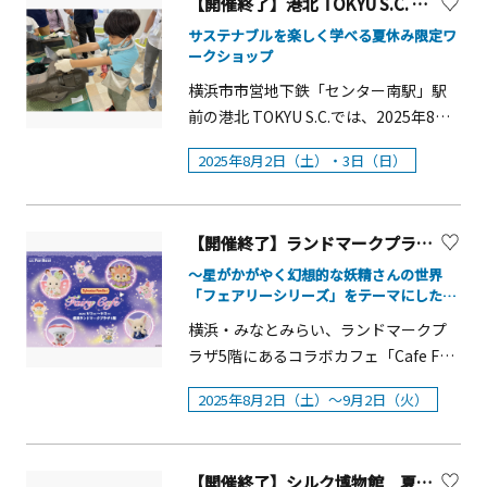
ニュー」では、きのこメーカー大手の
【開催終了】港北 TOKYU S.C. 「サステナブルフェア」アップサイクルアートワークショップ
方、親子で楽しいお出かけをしたい方
ガン ③自由に撮影タイム・参加費：
の紹介や、県民の皆様から寄せられた
ホクト(株)の協賛のもと、ホクトプレミ
にぴったりのイベントです。夏だけの
1,000円※当日の気温が 35℃を超える
サステナブルを楽しく学べる夏休み限定ワ
「戦後80年・平和祈念メッセ―ジカー
アム 霜降りひらたけや一番採り生どん
ークショップ
特別な体験を、OTABISHO横浜能楽堂
日に参加される方へは全額返金しま
ド」を展示し、平和への願いを紡ぎま
こをはじめとする6種類のきのこを使用
でぜひお楽しみください。【体験コー
す。・エントリー方法：Peatixより事
横浜市市営地下鉄「センター南駅」駅
す。（パネル約170点、実物資料約100
したオリジナルメニューをご用意。ラ
ナー】（期間中いつでも楽しめま
前にご応募ください。（URL：
前の港北 TOKYU S.C.では、2025年8月2
点ほか） 開催期間中のイベント（1）語
ンドマークプラザの『きのこいっぱい
す）・能・狂言クイズ・動画で学べる
https://redbullcolorsplash.peatix.co
日（土）・3日（日）の2日間、夏休み
り部講演会・遺族手記朗読会語り部に
＆発酵 菌活メニュー+好きを開放した誘
2025年8月2日（土）・3日（日）
能と狂言・能や狂言をテーマにした図
m/）※イベントに関する注意事項は
の自由研究にもおすすめの「サステナ
よる講演会及び県遺族会青年部による
惑メニュー』フェアで、体力が低下し
書コーナー・能面・装束・楽器の展示
Peatix 上のエントリーページよりご確
ブルフェア」を開催します。今回のテ
遺族手記の朗読会を実施します。■
がちな真夏を、おいしく乗り切りまし
コーナー（本物を間近で見られま
認ください。
ーマは、&ldquo;アップサイクルアート
日 時：8月17日（日曜日）①11:00～
ょう。&nbsp;「きのこと発酵で菌活＆
す）・「面（おもて）」づくり工作コ
【開催終了】ランドマークプラザ 「シルバニアファミリー フェアリーカフェ」コラボカフェ横浜・ Cafe Fan Base
&rdquo;。地元企業や館内店舗から出た
12:00、②13:00～14:00■内 容①「戦
誘惑グルメフェア」概要■開催期間：
ーナー（自分だけの面をつくろう！）
発泡スチロールや布の廃材を使い、自
～星がかがやく幻想的な妖精さんの世界
争と家族の絆―父の遺言と母の手記を
&nbsp; 2025年8月8日（金）～8月24日
【特別イベント】狂言「柿山伏」公演
「フェアリーシリーズ」をテーマにした限
由な発想でアート作品をつくるワーク
通して―」講演者&hellip;三杉克篤さん
（日）■開催場所：&nbsp; ランドマー
定メニュー＆グッズが登場～
映像鑑賞会■開催日：2025年8月8日
ショップを実施します。身近な素材が
横浜・みなとみらい、ランドマークプ
（秦野市）②遺族手記「逢いたかっ
クプラザ 各飲食店舗にて展開&nbsp;菌
（金）〜11日（月・祝）■時間：
作品に生まれ変わる体験を通して、環
ラザ5階にあるコラボカフェ「Cafe Fan
た」朗読会読み手&hellip;一般財団法人
活＆誘惑メニュー参加店舗：29店舗
11:00〜12:00■予約不要／参加無料小
境やものづくりについて楽しく学べま
Base（カフェ ファンベース）」は、
神奈川県遺族会青年部■場 所：2階や
&nbsp;(きのこメニュー:15店舗、発酵
学校の教科書にも登場する人気の狂言
2025年8月2日（土）～9月2日（火）
す。 サスティナブルフェア概要■開催
2025年8月2日（土）～9月2日（火）の
まゆり■主 催：一般財団法人神奈川
食材メニュー:7店舗、誘惑メニュー:17
作品「柿山伏」。修行を終えてお腹が
日：8月2日（土）・8月3日（日）■対
期間限定で、今年40周年を迎えたドー
県遺族会慰霊茶会抹茶と和菓子を提供
店舗)&nbsp;※詳細は横浜ランドマーク
すいた山伏が、思わず柿を盗み食いし
象：小学生以上 ※保護者のお手伝い
ルハウスシリーズ、シルバニアファミ
する慰霊茶会を2回実施します。■日
タワーHPをご覧ください。
てしまうというユーモラスなお話で
があれば、幼児も可■体験時間：おひ
【開催終了】シルク博物館 夏休み「かいこ教室」
リーの「フェアリーシリーズ」をテー