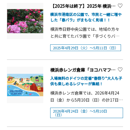
アニメ（1984年～）で撮影に使用され
5月17日（日）受付時間：朝8：00 受
横浜の景観を背景に、春の訪れと桜を
5月15日（木）〜6月29日（日） 会期中
日（月）➀13：30～②15：00～定員：
【2025年は終了】2025年 横浜市日野中央公園「手づくりバラ園フェスティバル」【入園無料】
制作：VISIONS INC. / 株式会社ブレイク
た貴重な本物。走行期間中は、懐かし
付・入園開始 ～ 9：30 受付・入園終了
楽しむことができます。場所：さくら
無休&nbsp;〇開館時間：午前10時～午
各回10名（当日先着順）参加費：無料
〇制作協力：株式会社オーク 特別協
いTVシリーズの上映やキャラクターの
横浜市港南区の公園で、市民と一緒に増や
※9：30～10：00の時間帯にはご入園
通り/汽車道/山下公園/大岡川/元町公園
後8時 ※入館は閉館の30分前まで
集合場所：外交官の家お問合せ：045-
力・総合監修：HEADWAX
した「春バラ」がまもなく見頃！！
原型となった機関車の模型も特別展示
頂けません。「早朝プレミアム開園」
など&nbsp;花：チューリップ期間：4
&nbsp;（そごう横浜店の営業時間に準
662-8819≪バラ散策マップの配布≫※
ORGANIZATION CO., LTD.〇特別協力：
します。また、最寄駅・横浜駅に隣接
横浜市日野中央公園では、地域の方々
に入園された方は、そのまま通常営業
月上旬～4月中旬内容：約70種10万本の
じ、変更になる場合がございます）
外交官の家で配布します。≪オープン
そごう美術館〇協 力：Universal Music
する横浜高島屋では、4/15（水）～
と共に育てたバラ園で「手づくりバラ
時間帯も滞在できます。※「早朝プレ
チューリップが咲き誇る横浜公園、そ
&nbsp;〇主 催： GLAM制作委員会
ガーデンピクニックティー≫日時：5月
LLC ほか※チケットなど詳細は下記イ
4/27（月）まで原作出版80周年を記念
園フェスティバル」を開催。約80種150
ミアム開園」の入園チケットにつきま
こから港へ続く日本大通り、潮風を感
&nbsp;〇特別協力：そごう美術館
9日（土）14：00～（開場13：40）定
ベント公式サイトよりご確認くださ
2025年4月29日（火）～5月11日（日）
した展覧会「きかんしゃトーマスの世
株の春バラが見頃を迎えます。マルシ
しては、事前予約のみとなります。ブ
じながら海や船など港町としての景観
&nbsp;〇入館料：本展では平日・土日
員：30名（事前申込、先着順）参加
い。 &nbsp;
界展」が開催されます。本展覧会の期
ェやワークショップなど、バラと春の
ルガリア・フェア開催日：4月28日
が楽しめる新港中央広場など、色鮮や
祝で入館料が異なります。&nbsp;平 日
費：3000円講師：小柳 抄公子（日本
間中、横浜高島屋、CIAL桜木町ANNEX
公園を楽しめるイベントです。○期
（火）・29日（水・祝）ブルガリア料
かなチューリップがみなとエリアを彩
一般 2,000（1,800）円、大学・高校生
紅茶協会認定シニアティーインストラ
旧横ギャラリーと当館の3施設でスタン
横浜赤レンガ倉庫「ヨコハマフリューリングスフェスト2026」
間： 2025年4月29日（火）～5月11日
理のキッチンカーの出展や、ブルガリ
ります。場所：横浜公園/山下公園/新港
1,200（1,000）円、中学生以下無料
クター）申込：横浜市イギリス館
プラリーも実施。ぜひこの機会に、ト
（日）○見どころ： ・手づくりのバ
入場無料のドイツの定番“春祭り”大人も子
ア産ワイン、伝統陶器「トロヤン焼
中央広場/日本大通り花：バラ期間：5
&nbsp;土日祝 一般2,400（2,200）円、
045-623-78124月11日（土）10：00～
ーマスたちのスタンプを集めながら鉄
供も楽しめるレジャーが集結！
ラ園 地域ボランティアと公園
き」の販売、ショップではブルガリア
月上旬～5月下旬内容：横浜市の花であ
大学・高校生 1,600（1,400）円、中学
電話または来館≪ローズコンサート
道発祥の地・横浜を巡ってみてはいか
スタッフが育んだバラ園。 約
横浜赤レンガ倉庫では、2026年4月24
ンローズを用いたジャムやフレグラン
る「バラ」。香り・色彩・景色と3つの
生以下無料&nbsp;※消費税含む
≫ 横浜市イギリス館場所：横浜市イ
がでしょうか。 概要■開催日：
80種150株のバラ（はまみらい、ジュー
日（金）から5月10日（日）の計17日
ス等の雑貨も販売します。また、
異なるテーマのバラ園がある港の見え
&nbsp;※( )内は、前売、各種プレイガ
ギリス館中庭※席の用意ありません。
4/23（木）～5/11（月）※火曜、水曜
ドオブスキュアなど）が見頃。 ・イ
間、横浜赤レンガ倉庫イベント広場・
4/28（火）15：30より園内芝地にて、
る丘公園や、約160品種1,900株のバラ
イドおよび以下をご提示の方の料金で
日時：5月14日（木）➀11：00～
2026年4月24日（金）～5月10日
は休館日です。ただし祝日の
ベント リユースマルシェ（園
赤レンガパークにて「ヨコハマフリュ
駐日ブルガリア共和国大使のお名前に
の競演が楽しめる山下公園などが見ど
（日）
す。&nbsp;[クラブオン／ミレニアムカ
②14：00～演奏：田中 由貴（サック
4/29（水）、5/5（火）、5/6（水）は
芸用品の再利用） バラの人気
ーリングスフェスト2026」を開催しま
ちなみ命名された新品種のバラ
ころです。場所：山下公園/港の見える
ード、クラブオン／ミレニアム アプ
ス）定員：なし（雨天時はイギリス館
営業し、4/30（木）、5/7（木）、
投票、バラガイド無料配布、香りスコ
す。本イベントは今回で12回目を迎
「Marieta」 （マリエタ） の記念植樹
丘公園/山手イタリア山庭園/横浜イング