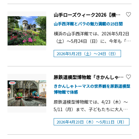
が、4月下旬～5月中旬に見頃を迎え、
「食」を堪能することができる、よこ
題）・横浜クルージング
ム）」は、&nbsp;Galleries（美術館）
レットの撮影で実際に使用された「オ
特に5月中旬頃にはローズ・トンネルが
はまグルメマップ「花味絵図」も併催
&nbsp;Libraries（図書館）
ブジェ」（作:岩倉知伸/造形作家） が福
山手ローズウィーク2026【横浜市】
見どころとなります。また、春バラ最
します。ます。和洋中スイーツをはじ
&nbsp;Archives（記録・資料）
岡会場に続き展示されるほか、会期中
盛期の4月25日（土）～5月17日（日）
め、カフェやバーなどの魅力あふれる
山手西洋館とバラの魅力満載の23日間
&nbsp;Museums（博物館）&nbsp;の
も一部展示を差し替え、ミュージアム
には「早朝プレミアム開園」を実施。4
店舗が連なる横浜を楽しむことができ
頭文字をとった言葉。&nbsp;さらに、
横浜の山手西洋館では、2026年5月2日
オリジナルグッズも新商品が登場する
月28日（火）・29日（水・祝）には、
ます。 【横浜ガーデンネックレス2025
「魅力的」という意味も持ち、唯一無
（土）～5月24日（日）に、今年も「山
など、 すでに来場した方も新たなhide
バラの国「ブルガリア」の魅力が詰ま
の概要】開港時、東西花貿易の一大拠
二のスタイルを表すにふさわしい言葉
手ローズウィーク」が開催されます。
の魅力に触れることができます。 今も
った「ブルガリア・フェア」も開催し
点だった横浜。歴史と共につくりあげ
2026年5月2日（土）～24日（日）
です。&nbsp;単なる展覧会ではなく、
期間中はローズコンサートや庭園ガイ
なお世界中で愛され続ける伝説のロッ
ます。※バラの開花・見頃時期は、気
てきた公園緑地や美しい街並みを巡り
黒柳徹子の人生や価値観に触れ、その
ドなどのイベントが予定されていま
クミュージシャンhideが誕生し世界を
候により前後いたします。最新の開花
ながら、季節の花々のリレーを楽しむ
魅力とエネルギーを感じていただく場
す。歴史ある西洋館と美しく咲き誇る
魅了するまでの軌跡をぜひご堪能くだ
状況は、公式SNS等をご参照下さい。ロ
ことができます。横浜の象徴ともなっ
原鉄道模型博物館「きかんしゃトーマス」模型走行【横浜市】
にしたい。 そんな想いを込めて開催い
薔薇のコントラストは、この時期なら
さい。 開催概要 〇名 称：
ーズ・フェスティバル開催期間：2026
ている臨海部において、季節の花が咲
たします。&nbsp;また、「グラム」と
ではの特別な風景です。ぜひ、この機
PSYCHOVISION hide MUSEUM Since
きかんしゃトーマスの世界観を原鉄道模型
年4月25日（土）～5月24日（日）
き誇ります。主催： 横浜市／運営主
博物館で体感
いう言葉は、 現代に欠かせない表現の
会に山手西洋館へ足をお運びくださ
2000〇期 間：2025年3月19日(水)〜5月
※10：00より通常開園となります。早
体：ガーデンネックレス横浜実行委員
ツール「Instagram（インスタグラ
い。山手ローズウィーク概要■開催期
7日(水)〇開館時間：午前10時〜午後8
原鉄道模型博物館では、4/23（木）～
朝プレミアム開園通常の開園時間より2
会みなとエリア（都心臨海部）におけ
ム）」とも響き合い、時代を超えて発
間：5月2日（土）～5月24日（日）■時
時（入館は閉館の30分前まで）〇
5/11（月）まで、子どもたちに大人気
時間早く、朝8時よりご入園頂けます。
る見どころ主な見どころ花：サクラ期
信し続ける姿を象徴しています。
間：9：30～17：00&nbsp;&nbsp;■場
&nbsp;会 場：そごう美術館（そごう横
のきかんしゃトーマスとなかまたちの
バラの香りを堪能するのに最適な早朝
間：3月下旬～4月上旬 内容：さくら
2026年4月23日（木）～5月11日（月）
&nbsp;テレビやSNSを通じてしか見る
所：山手イタリア山庭園（外交官の
浜店6階）〇主 催：PSYCHOVISION
模型走行を実施します。走行するトー
の時間帯に、ゆったりと園内をご散策
通りや汽車道、山手エリアなどが約300
ことのできなかった世界を、ぜひ本展
家）、横浜市イギリス館≪山手イタリ
hide MUSEUM Since 2000〇運営事務局
マスたちの鉄道模型は、イギリスのTV
ください。実施期間：4月25日（土）～
本もの桜に彩られます。都心臨海部の
でご覧ください。概要〇会 期：2025年
ア山庭園 庭園ガイド≫日時：５月11
後 援：TOKYO MX / FMヨコハマ〇企画