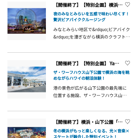
時：&nbsp;8月4日（火）&nbsp;開場
連イベント＜～Music Port YOKOHAMA
いたします。（最大66名様まで利用可
【開催終了】【特別企画】横浜名産のおつまみ付き ビアバイクナイトクルージング
章」の理念のもと県内各所で作品展示
「LIGHTIA～七色のキセキ～」をイメ
17:15/上映開始19:15 （予定）■上映作
presents～ Holy Night Symphony in
能）もちろん、ショーとお食事を楽し
等に取り組んできました。昨年初め
ージした大型のイルミネーションオブ
夜のみなとみらいを五感で味わい尽くす！
品：【吹替】「 映画 すみっコぐらし 空
みなとみらい＞視覚と聴覚で楽しむ、
んだあとは、船内最上階のデッキにて
贅沢ビアバイククルージング
て、より多くの人々に作品の魅力を伝
ジェを設置し、「LIGHTIA～七色のキ
の王国とふたりのコ」（ 2025年／1時
新感覚のイルミネーション体験「Holy
みなとみらい地区や横浜ベイブリッジ
えるため規模を拡大して同展を開催
セキ～」の世界観を演出いたします。
みなとみらい地区で&rdquo;ビアバイク
間8分）※荒天中止※競馬場の駐車場は
Night Symphony in みなとみらい」が
等の夜景がお楽しみいただけます。会
し、来場者に驚きと感動を与えまし
多様な光の色の世界観を演出した大型
&rdquo;を漕ぎながら横浜のクラフトビ
利用できません 。このあとの上映予定9
開催されます。音声ARアプリ
社の忘年会・新年会、ご招待会等で是
た。「生きること、表現すること」を
のイルミネーションオブジェでは、フ
ールと名産のおつまみを味わう特別企
月19日（土）「 ミッション インポッシ
Locatone&trade;(ロケトーン)を使用
非ご利用してみてはいかがでしょう
テーマに、並外れたエネルギーで制作
ォトスポットとしてお楽しみいただけ
画が登場！ナイトタイムの夜便は、み
ブル ファイナル ・ レコニング 」 2025
し、「ヨコハマミライト」エリア中の
か。詳細は下記お問合せ先へご連絡く
された独創的な障がい者アートを一堂
ます。 今冬、シーパラならではのイル
なとみらいの夜景も楽しめる特別プラ
年10月31日（土）「 カンフーパンダ 4
特定の各スポットを訪れると位置情報
ださい！ 【料金】お一人様 18,000円
【開催終了】【特別企画】 Yamashita Park Life Hawaii 体験 ～山下公園のワーフハウスでハワイの朝を感じる体験を～
に展示。選考を通過した約120点の公募
ミネーションをご堪能ください。
ンです。※おつまみの中身は当日まで
伝説のマスター降臨 」 2024年
に連動して、音声が聞こえてきます。⻘
（税込） ＜最低40名様～66名様まで＞
作品とこれまで取組にご協力いただい
ザ・ワーフハウス山下公園で横浜の海を眺
「LIGHTIA～七色のキセキ～」■開催
のお楽しみ！※お車および自転車のド
を基調とした幻想的なイルミネーショ
【休業日】土・日・祝日および年末年
めながらハワイの朝活体験！
た県内の障害福祉サービス事業所9団体
日時2025年11月15日（土）～2026年2
ライバーの方は飲酒はお控えください
ン空間を舞台に、地区内で活躍するミ
始（12月31日～1月5日）
の利用者の代表作約80点の200点を超え
月28日（土）17：30～2026年3月1日
港の景色が広がる山下公園の最先端に
※本イベントは終了いたしました。
ュージシャンによるクリスマスソング
る作品が鑑賞できます。会期中は、誰
（日）18：30～※各回約20分間■場
位置する施設、ザ・ワーフハウス山下
（別イベントを企画中 詳細が決まり
の演奏と共に、声優・俳優として活躍
もが楽しめる参加型のイベントやアー
所 ： アクアミュージアム４F ライブス
公園でハワイの朝を感じられる特別な
次第更新予定&nbsp;）開催日：1月18
する津田健次郎氏の、素敵な声をオリ
トグッズ販売も日替わりで実施されま
タジアム
体験プランです。本体験プランでは、
日(土)夜便は横浜ビール発、17:00-
ジナルのストーリーに乗せてお届けし
す。ともいきアートの作者と一緒に大
主に２つのハワイアンな体験が可能。
19:00の開催予約はこちらから（昼便も
ます。■開催日時：2025年11月6日
【開催終了】横浜・山下公園「Winter Wonder Park Yokohama 2025-26」
きな作品を描いたり、花文字のライブ
この機会に、ぜひハワイの朝活体験を
予約受付中。予約はこちらから）ビア
（木）～12月25日（木）■開催エリ
冬の横浜がもっと楽しくなる、光×音楽×
ペインティングやねこブローチ・缶バ
山下公園でいかがでしょうか。■アサ
バイクをもっと知りたいという方はこ
ア：みなとみらい21地区内■主催：
スケートが融合した特別イベント！