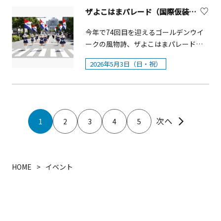
リ]&nbsp;※前売券は５月１４日(水)ま
ホール、立ち見、各回先着80名）参加
5/8（金）は振替休館。※スタンプラリ
ープ貸出 各種ワークショップ
え、ドイツの春祭りをテーマにした毎
式を行います。植樹の様子は自由に観
リッシュガーデン里山ガーデン（里山
ザよこはまパレード（国際仮装行列）
で、そごう美術館または 各種プレイガ
費：100円 ※事前申込不要≪ローズコ
ーで訪れる際は、各施設の営業時間を
（ハーバリウム、みつろうキャンド
年人気のイベントです。会場では、ド
覧できます（入園料がかかります）。
ガーデンフェスタ）における見どころ
イドにてお取り扱いしております。
ンサート≫ 山手イタリア山庭園場
予めご確認ください。■時間：10：00
ル、アレンジメント） 地元グ
イツビールや本格的なドイツフード、
今年で74回目を迎えるゴールデンウイ
園内では実物のブルガリアンローズも
横浜市内最大級、約10,000㎡の「横浜
&nbsp;※障がい者手帳各種お持ちの
所：山手イタリア山庭園整形花壇前※
～17：00■入館方法：チケット販売サ
ルメ＆ハンドメイド作品マルシェ ・
陽気な音楽ステージなどを通じて、本
ークの風物詩、ザよこはまパレード
ご覧になれます。 【チケットについ
の花で彩る大花壇」では、人気のネモ
方、および同伴者さま1名は無料でご入
席の用意ありません。日時：5月24日
ービス「イープラス」か、ファミリー
ワークショップ詳細 公園の花
場さながらの雰囲気をお楽しみいただ
（国際仮装行列）」が、 5月3日（日・
て】「ローズ・フェスティバル」（4月
フィラやラナンキュラスなど約110品
館いただけます。&nbsp;入場チケット
（日）14：00～※雨天中止となる場合
マート店内「マルチコピー機」より日
2026年5月3日（日・祝）
でハーバリウムづくり みつろ
けます。さらに、お子様が遊べるアト
祝）に開催されます。&nbsp;氷川丸の
25日～5月24日）期間中は、午前中の混
種・20万本の花々のほか、約150本のサ
発売情報： 後日発表予定
がございます。演奏：渡辺まこみ（ピ
時指定の入館券を購入してください。
うのキャンドルづくり＆横浜市の公園
ラクションなどのキッズ向けコンテン
汽笛を合図に 山下公園中央口～伊勢佐
雑緩和のため、当日券（紙チケット）
クラなど、咲き誇る花々や里山の新緑
アノ）&nbsp;北森帆乃香（スティール
※詳細は下段の博物館公式HPよりご確
産はちみつ販売 公園の花でミ
ツや、横浜の美しい夜景を背景に映画
木町6丁目のコースで総勢約60団体、約
の販売は12：00より開始します。 10：
を楽しむことができます。大花壇の今
パン） ＭＡＣＨＡ（ギター）参
認ください。原鉄道模型博物館 横浜駅
ニアレンジメント○施設情報 ・所在
鑑賞ができる「SEASIDE CINEMA（野
2,500名の参加者が華やかなパフォーマ
00～12：00にご来園予定の方は、各種
春のテーマは「はるかぜの丘」。春風
加費：無料 ※事前申込不要
から徒歩5分、日本で初めて鉄道が開通
地：神奈川県横浜市港南区日野中央2-
外シアター）」など、ご家族やご友人
ンスを披露します（キッズパレードは
電子チケット（楽天・アソビュー・じ
の吹く里山で、花に囲まれる特別なひ
1
2
3
4
5
した横浜の地に、原鉄道模型博物館が
2 ・入園料：無料 ・開催時間：
と一日中楽しめる企画も充実していま
万国橋交差点まで）。 開催概要■開催
ゃらん）をご利用ください。電子チケ
と時を過ごせます。〇期 間：3月19日
開館しました。精巧に再現した世界の
10:00～15:30 ※荒天中
す。 今年は「Fun &amp; Fam」をテー
日時：2026年5月3日（日・祝）（荒天
ットは時間に関わらず購入可能です。
(水)～5月6日(火・休)〇場 所：よこはま
貴重な模型、轟音を立てて走る模型、
マに、世代を問わず楽しめる体験をご
中止）&nbsp;10：15～ オープニング
なお、年間パスポート・招待券をお持
動物園ズーラシア隣接（横浜市旭区上
どれもが驚くばかりのコレクション。
用意。気軽にアウトドア気分を味わえ
セレモニー（ホテル、ニューグランド
ちの方は随時入園可能です。障がい者
白根町1425-4）【横浜フラワー＆ガー
HOME
イベント
ここは、鉄道模型を通じて、楽しみな
るデイキャンプなど、新たな楽しみ方
前）&nbsp;10：45～ キッズパレード
手帳をお持ちの方は、12：00前でも窓
デンフェスティバル概要】「横浜フラ
がら鉄道技術に触れ、世界を旅するこ
も登場します。 春の心地よい海風を感
&nbsp;11：15～ スーパーパレード
口でチケットをご購入いただけます。
ワー＆ガーデンフェスティバル2025」
とができる、わくわくどきどきのワン
じながら、横浜で特別なひとときを過
&nbsp;コース：山下公園中央口&rArr;
各種提携割引は12：00以降の当日券購
は、日本最大級の園芸イベントです。
ダーランドです。
ごしてみませんか。開催概要■期間：
開港広場前&rArr;横浜税関前&rArr;新港
入時のみ適用されます。
〇主催：横浜フラワー＆ガーデンフェ