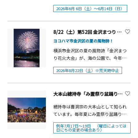
な」さんを招いてのトークショーや
ーモニー2026」が開催されます。
6館（外交官の家、ブラフ18番館、ベー
「Felice」さんによる演奏も行われま
2026年6月 6日（土）～6月14日（日）
「花と器のハーモニー」は、かつて外
リック・ホール、エリスマン邸、横浜
す。クリスマスカラーの横浜元町は、
国人住宅等として使われていた横浜山
市イギリス館、山手111番館）、旧山手
楽しさ満載で、オープンエアのストリ
手西洋館を舞台に2001年から続く、花
68番館 開催館と【テーマ国】【装飾
ートは寒さ知らずの賑いづくしで
8/22（土）第52回 金沢まつり 花火大会
とテーブルウェアで彩るイベントで
者】 外交官の家&nbsp;
す！！その他、昨年も1月に実施したあ
す。24回目を迎える今年は、2023年に
ヨコハマ市金沢区の夏の風物詩！
【テーマ国】ノルウェー王国
のプレゼントキャンペーンの告知
続き日本の伝統文化である「いけば
&nbsp;&nbsp; 【装飾者】井上 勢
横浜市金沢区の夏の風物詩「金沢まつ
も？？ イルミネーションのもとクリス
な」による装飾の第二弾。世界で活躍
津（株式会社ノルディックカルチャー
り花火大会」が、海の公園で、今年も
マスムード満載の元町ショッピングス
する華道七流派の家元による、和
ジャパン） ブラフ18番館
開催されます。第52回 金沢まつり花火
トリートは賑わいづくしです！！■点
&times;洋の空間美をお楽しみいただき
2026年8月22日（土）※荒天時中止
&nbsp;&nbsp;&nbsp;&nbsp;【テーマ
大会 概要&nbsp;■開催日 ：2026 年 8
灯式日程：2025年11月１日（土） 16：
ます。花と器のハーモニー2026 概要■
国】オーストラリア連邦
月22 日（土） ※荒天時中止■時間 ：
30〜17：30（予定）■場所：元町プラ
開催期間：2026年6月 6日（土）～6月
&nbsp;&nbsp;&nbsp;【装飾者】福井
19：00～20：00&nbsp;■会場 ：海の
ザデッキ（1丁目）■クリスマスイルミ
14日（日）■時間：9：30～17：00※
大本山總持寺「み霊祭り盆踊り大会」
朋子（D.Moon主宰）ベーリック・ホー
公園（横浜市金沢区）&nbsp;■打上発
ネーション日程2025年11月1日（土）
期間中休館日なし■会場：横浜山手西
ル
数： 約3500 発（予定）&nbsp;■主
～12月25日（木）■ウィンターイルミ
總持寺は曹洞宗の大本山として知られ
洋館7館(外交官の家､ブラフ18番館､ベ
&nbsp;&nbsp;&nbsp;&nbsp;&nbsp;&
催：金沢まつり実行委員会事務局（金
ネーション日程2025年12月26日（金）
ています。毎年夏にみ霊祭り盆踊り大
ーリック・ホール､エリスマン邸、山手
nbsp;&nbsp;【テーマ国】フランス共
沢区役所地域振興課内）※例年8月下旬
～2026年3月1日（日）
会が開催されます。今では地域の夏の
234番館､横浜市イギリス館､山手111番
和国【装飾者】 松島 理恵子エリスマン
土曜日開催
例年7月17日～19日 （曜日によっては
風物詩として定着しており、元気いっ
館）■入館料：無料 ■主催：横浜山
日にちの変更の場合あり）
邸&nbsp;&nbsp;【テーマ国】アメリカ
ぱいの僧侶の掛け声に合わせ、大勢の
手西洋館 花と器のハーモニー実行委員