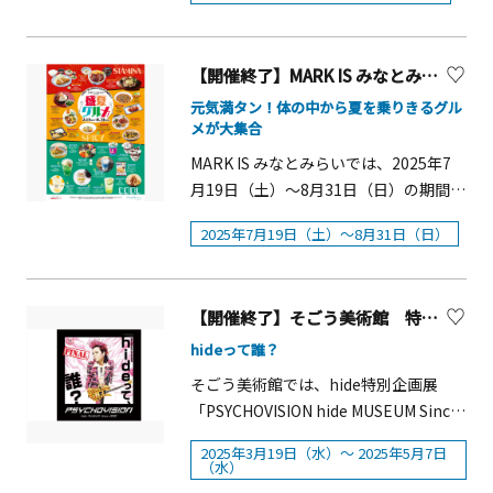
ます。2025年3・4月のアフタヌーンテ
25種のカフェフリー）&nbsp;7,000円
帆立 カクテルソース ホワイトミニバー
ルカクテル」を1杯サービス。（本館1
例年通り、各店舗が工夫を凝らしたセ
ィーは、春らしいスイーツの数々をお
（25種のカフェフリー）&nbsp;※いち
ガー／鴨スモーク ゆり根 柚子 キッシュ
階「ラ・テラス」のみ）
ールやサービスを用意し、横浜元町が
届けいたします。パステルカラーに彩
ご入りスパークリングワインは、ノン
／カンパチ カリフラワー みかん アンサ
総力を挙げてお届けする、魅力満載の9
【開催終了】MARK IS みなとみらい「盛夏グルメ！フェア」
られた「苺ショートケーキ」や桜の花
アルコールのへ変更可能&nbsp;「クリ
ンブル＜スコーン＞豆乳ときなこのス
日間となります。 チャーミングセール
びらが舞う「桜タルト」、ピンクにき
元気満タン！体の中から夏を乗りきるグル
スマスハイティー」 概要2025年12月19
コーン ※メニュー内容は仕入れなどの
期間中は街中にオリジナルソングが流
メが大集合
らめく「桜ヴェリーヌ」など、華やか
日（金）〜12月25日（木）の18時以降
状況により変更になる場合がありま
れ、普段の落ち着いた雰囲気とはひと
で愛らしいスイーツとともにティータ
限定で、5種のオードヴルとスイーツが
MARK IS みなとみらいでは、2025年7
す。
味違う、活気ある街並みに。街全体
イムをお楽しみください。スコーンは
一緒に楽しめる英国式「ハイティー」
月19日（土）～8月31日（日）の期間限
で、ご来街のお客様を心よりお迎えい
ストロベリー&amp;ホワイトチョコと
とグラスシャンパンを堪能できる特別
定で、暑い時こそ食べたい「ひんや
たします。概要■開催期間：2026年2月
2025年7月19日（土）～8月31日（日）
バニラの2種をご用意。自家製無添加ス
なプラン「クリスマスハイティー」が
り」「スパイシー」「スタミナ」をテ
21日（土）～3月1日（日）■営業時
トロベリージャムとクロテッドクリー
今年も提供されます。シャンパンで乾
ーマに、全22店舗から集まった夏のグ
間：各店により異なります■主催：協
ムでお楽しみください。またセイボリ
杯をしたあとは、クリスマスを華やか
ルメフェア『盛夏グルメ！』を開催し
同組合元町エスエス会【元町ショッピ
ーにも、春らしく桜を使用した「桜花
【開催終了】そごう美術館 特別企画展『PSYCHOVISION hide MUSEUM Since 2000』FINAL
に彩るオードヴルとホテルシェイプの
ます。&nbsp;数量限定メニューやテイ
ングストリート】横浜の開港当時、居
小海老 青豆 クリアートマトのジュレ」
スタンドに並んだパティシエ特製のス
クアウトOKメニュー、デリバリー可能
hideって誰？
留地に暮らした外国人たちの御用達の
や「桜餡 苺 クリームチーズ ピスタチオ
イーツを楽しめます。また、お土産と
メニューなど、夏にピッタリのグル
そごう美術館では、hide特別企画展
店が集まったことから始まった歴史あ
ベリーローフ」など、全4種ご用意いた
して持ち帰ることができるホテルシェ
メ・スイーツをご用意しております。
「PSYCHOVISION hide MUSEUM Since
る商店街。1970年代から80年代に流行
します。ドリンクには、「あなたにお
イプのコンテナに入ったカクテルが付
涼しい館内でホットでスパイシーなメ
2000（サイコビジョン ヒデ ミュージア
したトラディショナル・スタイルのフ
似合いの紅茶がきっと見つかる」がコ
いたコースもご用意されています。
ニューを堪能したり、夏の青空の下で
2025年3月19日（水）～ 2025年5月7日
ム シンス 2000）」を&nbsp;3 月19日
（水）
ァッション・通称「ハマトラ」の発祥
ンセプトの横浜元町紅茶専門店「ラ・
&nbsp;■ 期間：2025年12月19日
ひんやりメニューをテイクアウトする
（水）〜5月７日（水）の期間で開催し