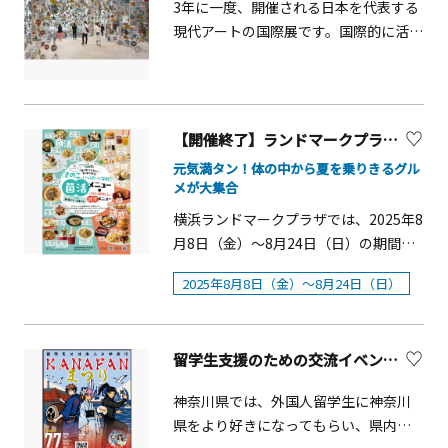
3年に一度、開催される日本を代表する
祭をイメージした神奈川産直野菜の販
現代アートの国際展です。国際的に活
売もあります。ご家族やお友達と一緒
躍するアーティストの作品から新進の
に、秋の一日を山手でお楽しみくださ
アーティストまで、広く国内外の最新
い。 ＜館内装飾＞■期間：10月17日
の動向を紹介します。 芸術に触れる機
（金）～31日（金）■時間：9：30～
会の少ない人も、横浜市全体で行うこ
17：00※休館日 外交官の家、横浜市
【開催終了】ランドマークプラザ 「きのこと発酵で菌活＆誘惑グルメフェア」
のオープンな芸術祭では誰もが気軽に
イギリス館 10月22日（水）旧山手68
元気満タン！体の中から夏を乗りきるグル
アートに触れ、楽しむことができるの
番館、テニス発祥記念館 10月20日
メが大集合
が魅力です。「横浜から世界へ」毎
（月）■会場７館 横浜山手西洋館
横浜ランドマークプラザでは、2025年8
回、まち全体で芸術を盛り上げます。
（外交官の家、ブラフ18番館、ベーリ
月8日（金）～8月24日（日）の期間限
ック・ホール、 エリスマン邸、横浜
定で、昨年好評だった菌活メニューを
市イギリス館、山手111番館）、旧山手
2025年8月8日（金）～8月24日（日）
ボリュームアップした「きのこいっぱ
68番館 【外交官の家】「The
い＆発酵 菌活メニュー+好きを開放した
Halloween Cat Castle ～猫たちの一夜
誘惑メニュー」と題したサマーグルメ
限りの密会～」装飾･監修:Blue Laguna
留学生支援のための交流イベント「KANAFANまつり」【横浜市】
フェアを開催します。&nbsp;昨年大好
DECORATION 芳川 香生花装
評の「菌活」メニューがパワーアップ
飾:Bouquet Perfume 相沢知美 【ブラ
神奈川県では、外国人留学生に神奈川
して登場！きのこや発酵食材などの身
フ18番館】秋の山手へようこそ～ハロ
県をより好きになってもらい、県内で
体によい菌を積極的に食事に取り入