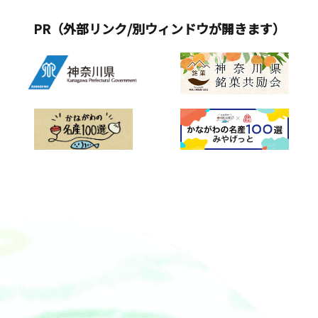
2026年4月24日（金）～5月10日
橋&rArr;赤レンガ倉庫前&rArr;万国橋
スティバル2025実行委員会〇期間：5
（日） 計17日間※雨天決行、荒天時
&rArr;&nbsp;馬車道商店街&rArr;伊勢
月 3 日(土・祝)～５ 月 5 日(月・休)〇場
PR（外部リンク/別ウィンドウが開きます）
は休業することがあります■会場：横
佐木町１丁目&rArr;伊勢佐木町６丁目
所：パシフィコ横浜 展示ホール A・B〇
浜赤レンガ倉庫イベント広場・赤レン
全長3.4㎞※キッズパレードは万国橋交
時間：10:00～17:00〇入場料：前売
ガパー■営業時間：11：00～21：
差点まで 全長1.4㎞※場合により、当日
券：1,500円 当日券：1,800円 中学生以
00（L.O. 20：30）※4月24日（金）の
のスケジュール、コース、行列規模に
下無料【横浜ローズウィーク概要】横
み17：00～※コンテンツにより開催日
ついては内容の変更や中止とする場合
浜市の花「バラ」の見ごろにあわせ
時が異なります。■入場料：無料※飲
がございます。
て、市内各所のバラ園や、バラがテー
食・物販・アトラクション代等は別途
マのイベント、スイーツ、カクテル、
■主催：横浜赤レンガ倉庫（株式会社
ショッピングなど、横浜の歴史を感じ
横浜赤レンガ・公益財団法人横浜市芸
る街並みや港の風景とともに&ldquo;バ
術文化振興財団）■協賛：Carstay株式
ラ&rdquo;を楽しむことができる「バラ
会社■後援：横浜市・在日ドイツ商工
の街歩き」期間です。〇期 間：5月3日
会議所・ドイツ観光局ー横浜赤レンガ
(土・祝)～6月15日(日)〇場 所：山下公
倉庫についてー&nbsp; 横浜赤レンガ倉
園/港の見える丘公園/横浜山手西洋館/
庫は、創建100年を超える歴史的建造物
アメリカ山公園/横浜イングリッシュガ
を活用した文化・商業施設です。当時
ーデン/八景島バラ園ほか市内各所
の倉庫の面影を残した館内には様々な
&nbsp;【よこはまグルメマップ花味絵
ショップやレストラン・カフェが軒を
図】和洋中スイーツをはじめ、カフェ