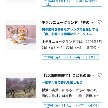
2026年1月13日（火） ～2026年2月28日
NHKプロモーション&nbsp;〇後
(月)■時間：①12:30～13:30 ②15:00～
力のチョコレートで、いちごと組み合
を、今年は「ホワイト」をテーマにし
（土）
&nbsp;■会場：横浜赤レンガ倉庫イベ
&nbsp; 援＝神奈川県教育委員会、横浜
16:00（1日2回開催）■人数：各回定員
わせることで、赤とピンクに彩られた
た冬限定の「ホワイトストロベリー・
ント広場・赤レンガパーク■営業時間
市教育委員会、FMヨコハマ&nbsp;〇協
10名■参加費：無料※事前申込み可※
花のように可憐なスイーツが並ぶアフ
アフタヌーンティー」として提供しま
11月21日（金）17：00～21：
&nbsp; 力＝イノルト整形外科 横浜院
スカーフの貸し出しはございません。
タヌーンティーになっています。
す。雪景色を思わせる白を基調に、甘
00（L.O.20：30）&nbsp;11月22日
ホテルニューグランド 『春のアフタヌーンティー』【横浜市】
痛みと骨粗鬆症クリニック&nbsp;〇企
ご持参ください。&nbsp;＜パーソナル
&nbsp;また、2025年12月19日（金）
酸っぱくみずみずしいいちごの魅力を
（土）～12月5日（金）11：00～21：
旬の素材を多彩なアレンジでお届けする
画協力＝手塚プロダクション&nbsp;〇
カラー診断＞自分に似合う色を知ると
から12月25日（木）の期間、アフタヌ
生かした、季節感あふれるアフタヌー
00（L.O.20：30）&nbsp;12月6日
「春」を愛でる優雅なティータイム
特別協力＝秋田書店&nbsp;〇協
ファッションが楽しくなります。■実
ーンティーは小さなツリーや可愛らし
ンティーです。ウェルカムドリンク
（土）～12月25日（木）11：00～22：
ホテルニューグランドでは、2026年3月
&nbsp; 賛＝㈱そごう・西武&nbsp;〇
施日：2026年3月12日（木）～3月16日
いサンタなどクリスマスの飾りでお目
は、苺とほうじ茶を合わせ、求肥を溶
00（L.O.21：30）&nbsp;※エリア・コ
1日（日）～4月30日（木） までの期
入館料(税込) 事前予約不要一般
（月）■時間：11：30～14：00／15：
かしし、希少な横浜市内産はちみつ
かして楽しむ新感覚ホットドリンク
ンテンツにより開催日時が異なります
間、花々が咲き誇る美しい横浜の
1,600（1,400）円、大学・高校生
00～16：30■参加費：無料■所要時
「アメリカ山公園 Pure Honey」を使っ
「いちびこ」。香ばしいオリジナルブ
&nbsp;■入場料：500円～ &nbsp;※入
2026年3月1日（日）～4月30日（木）
「春」をテーマにした「春のアフタヌ
1,400（1,200）円、中学生以下無料
間：おひとり15分程度※事前申し込み
たホテルメイドのシュトーレンとセッ
レンドのほうじ茶に、とろりとした求
場日・チケット種別により料金が異な
ーンティー」を提供します。和と洋の
&nbsp;※公式オンラインチケット［e-
可＜染色体験（オリジナルスカーフ作
トになって提供されます。同期間の18
肥を加えた、和の趣あふれる上品な味
ります※一部、入場無料エリアあり※
素材を絶妙にミックスした季節感あふ
tix］にてお求めの方は、事前および会
り）・ハンドプリント（手捺染）セッ
時以降には、シェフ特製のクリスマス
わいです。スイーツは全8種。濃厚なク
詳細は特設サイトにてご確認ください
【2026開催終了】こどもの国 梅まつり【横浜市】
れるメニューで、横浜に訪れる「春」
期中いずれも（ ）内の料金。&nbsp;※
ト体験＞染色体験をしながら好きな色
オードブルとスイーツがセットになっ
レームムースリーヌが苺の果汁を引き
&nbsp;■主催：横浜赤レンガ倉庫（株
を表現。旬の苺に桜のゼリーやクリー
一足早く春の訪れを楽しもう
会期中、チケット売場にて［クラブ・
のオリジナルスカーフ作成します。ハ
た「クリスマスハイティー」を楽しむ
立てる「苺のガトー&ldquo;フレジェ
式会社横浜赤レンガ・公益財団法人横
ムを重ね、白玉を添えたグラスパフェ
オン／ミレニアムカード、クラブ・オ
ンドプリント体験（手捺染実演体験）
ことができます。&nbsp;いちごとルビ
&rdquo;」をはじめ、「シャンパンと苺
横浜市青葉区にあるこどもの国には、
浜市芸術文化振興財団）&nbsp;■協
や、ほろ苦い緑茶に胡麻の風味を合わ
ン／ミレニアム アプリ］をご提示の方
■実施日：2026年3月14日（土）・3月
ーショコラが織りなす華やかな冬のテ
のヴェリーヌ」や「苺と柚子のタル
園内の梅林には紅梅・白梅・豊後梅が
賛：キリンビバレッジ株式会社、株式
せたフロランタン、生姜風味がアクセ
は（ ）内の料金。&nbsp;※障がい者手
15日（日）■時間：11:30～14:00／
ィータイムを、横浜港を望む開放的な
ト」など、苺の魅力を多彩に表現しま
約300本植えられており、2月上旬から
会社 明治、コールマン&nbsp;■後援：
ントのオレンジムースなど、パティシ
2026年2月21日（土）～2026年2月23日
帳各種をお持ちの方、およびご同伴者1
15:00～16:30■参加費：1500円（生地
ラウンジで堪能してはいかがでしょう
した。セイボリーは3種をご用意。帆立
咲き始め、春の訪れを感じさせてくれ