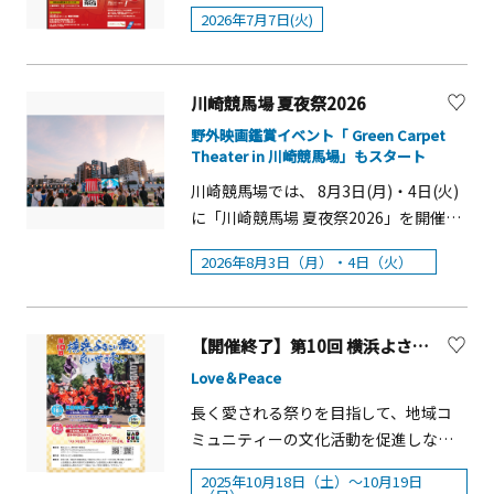
ウィン アフタヌーンティー」装飾:
長く活躍してもらえる環境づくりを目
れ、身体の中から健康やきれいを目指
2026年7月7日(火)
Design Team Liviu 【ベーリック・ホ
的として、県内の企業、教育機関やボ
す「菌活メニュー」に加え、チートデ
ール】「秘密の晩餐と花の幻想」～エ
ランティア団体が一堂に会して留学生
イに食べたい、夏の暑さも吹き飛ばす
レガント･ゴシック ハロウィン～装
を支援する大規模交流イベント
スタミナたっぷりの「誘惑のメニュ
川崎競馬場 夏夜祭2026
飾:HANABITO 監修 島田智香子【エリス
「KANAFANまつり」を７月7日（火曜
ー」を提供します。&nbsp;「きのこメ
マン邸】「幸せをとどける♡ちいさな
日）に開催します。 &nbsp;県内企業30
野外映画鑑賞イベント「 Green Carpet
ニュー」では、きのこメーカー大手の
Theater in 川崎競馬場」もスタート
魔女」装飾: フラワーショップ＆スクー
社が出展する合同会社説明会を実施す
ホクト(株)の協賛のもと、ホクトプレミ
ル ゆりの木 加藤みどり【山手234番
るほか、浴衣着付け体験やめんこ作り
川崎競馬場では、 8月3日(月)・4日(火)
アム 霜降りひらたけや一番採り生どん
館】横浜市による修繕工事のため、休
などの日本文化体験コーナーなど、ど
に「川崎競馬場 夏夜祭2026」を開催し
こをはじめとする6種類のきのこを使用
館中【横浜市イギリス館】「魔女の秘
なたでもお楽しみいただける企画を多
ます。盆踊りや縁日など 、 古き良き日
したオリジナルメニューをご用意。ラ
2026年8月3日（月）・4日（火）
密の花園」装飾:梶井宮御流第二十一世
数ご用意しています。 &nbsp;ぜひご参
本の 「 祭 」 文化が楽しめます。また3
ンドマークプラザの『きのこいっぱい
家元 藤原素朝【山手111番館】「月夜
加ください！ &nbsp;【開催概要】 日
日は 、 巨大な川崎ドリームビジョンを
＆発酵 菌活メニュー+好きを開放した誘
のラヴィリンス」装飾:森田朋子(Atelier
時 2026年７月７日（火曜日）12:00か
活用した野外映画鑑賞イベント 「
惑メニュー』フェアで、体力が低下し
Moet)【旧山手68番館】装
ら17:00まで&nbsp;&nbsp;場所 そご
【開催終了】第10回 横浜よさこい祭り～良い世さ来い
Green Carpet Theaterin 川崎競馬場
がちな真夏を、おいしく乗り切りまし
飾:NOVICE&lt;仮装スタンプラリー＞■
う横浜店9階 新都市ホール（横浜市西
」 の 2026 年度 1 回目を同時開催 。 『
Love＆Peace
ょう。&nbsp;「きのこと発酵で菌活＆
開催日：10月26日（日）■時間：10：
区高島2-18-1 横浜新都市ビル9階）※
映画 すみっコぐらし 空の王国とふたり
誘惑グルメフェア」概要■開催期間：
長く愛される祭りを目指して、地域コ
00～16：00 ※雨天実施荒天中止■会
入場無料（どなたでも参加できます。
のコ 』 を無料で上映します 。【川崎競
&nbsp; 2025年8月8日（金）～8月24日
ミュニティーの文化活動を促進しなが
場：山手西洋館６館、旧山手68番館な
一部、外国人留学生向けのプログラム
馬場 夏夜祭2026】 概要■開催日：8
（日）■開催場所：&nbsp; ランドマー
ら、市民手作りの祭りを開催して今年
ど山手周辺13施設■料金：参加費無料
有り） &nbsp;主催 神奈川県 &nbsp;
月3日（月）・4日（火） ※3 日は 「
2025年10月18日（土）～10月19日
クプラザ 各飲食店舗にて展開&nbsp;菌
第10回を迎えます。全国各地から集ま