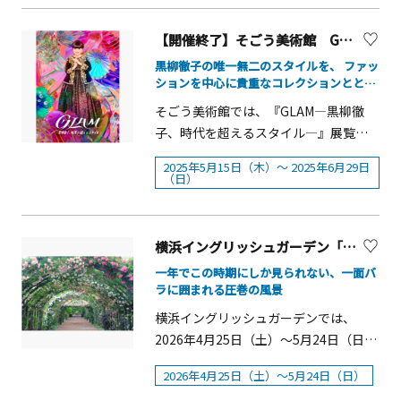
承する「唄者」をお招きして、力強く
が保管・管理する貴重な資料の中か
grand.com/restaurant/detail.php?
の一環として、日本最大級の園芸イベ
広がる唄声を聴きながら、料理と地酒
ら、幼少期や初めてバンドを結成した
rpid=111
ント 「横浜フラワー＆ガーデンフェス
【開催終了】そごう美術館 GLAM―黒柳徹子、時代を超えるスタイル―
に酔いしれる貴重な1日を全身で体感し
際の思い出の 品をはじめ、実際に着用
ティバル2025」が5月3日(土・祝)～５
てください。まるで奄美を旅するよう
黒柳徹子の唯一無二のスタイルを、 ファッ
した衣装、愛用のギター、直筆の歌詞
日(月・休)の期間に開催されます。同イ
ションを中心に貴重なコレクションととも
な心に残るひとときを。 第4回奄美体感
ほか貴重な実物が約300点展示されるほ
に紐解く展覧会！
ベントは、日本を代表するガーデンデ
YOKOHAMAクルーズ 概要 ■開催日：
そごう美術館では、『GLAM―黒柳徹
か、世界的に活躍 するフォトグラファ
ザイナー、吉谷桂子氏がプロデュース
2026年10月11日（日）※荒天中止 ■運
子、時代を超えるスタイル―』展覧会
ー管野秀夫氏のhide写真パネル展示
するメイン展示をはじめ、ガーデンデ
行時間（2部制）：昼の部12：00～
を5月15日（木）〜6月29日（日）の期
や、「AR」でhideと写真撮影できるフ
2025年5月15日（木）～ 2025年6月29日
ザイナー、ガーデナー、生産者など、
14：30／夜の部18：00～20：30 ■出
間で開催します。女優・司会者・作
ォトスポット、オリジナルグッズの 販
（日）
ガーデンの最前線で活躍するエキスパ
航場所：「屋形船乗船場」〒231-0062
家・ユニセフ親善大使として長年にわ
売など、「現在進行形」のhideをご体
ートたちによる各種展示、愛好家が楽
神奈川県横浜市中区桜木町１丁目101-
たり多方面で活躍、 日本のテレビ放送
感いただけます。さらに横浜会場で
しむことができる最新の花やガーデン
1&nbsp;ワシントンホテル裏 弁天橋ふ
が始まった1953年から現在に至るまで
は、『hide生誕60周年』＆
横浜イングリッシュガーデン「ローズ・フェスティバル」2026
の展示、さらには、子どもたちを対象
もと ■料金：大人15,000円・未成年
第一線で輝き続け、世界中で&ldquo;ト
『PSYCHOVISION hide MUSEUM Since
一年でこの時期にしか見られない、一面バ
とした職業体験や木のおもちゃブー
7,500円・幼児無料 ■支払方法：前振込
ットちゃん&rdquo;としても親しまれて
2000』FINALを記念して、 初公開の展
ラに囲まれる圧巻の風景
ス、そして、ショッピングなど花と緑
■予約方法：正義丸ホームページまた
います。 本展では、そんな黒柳徹子の
示品も！！！ News Release 昨年5月に
横浜イングリッシュガーデンでは、
の様々な楽しみ方が凝縮されたイベン
はＬＩＮＥ 【内容】・プロの唄者によ
スタイルを、 ファッションを中心に多
hide生誕60周年を記念してリリースさ
2026年4月25日（土）～5月24日（日）
トです。3月19日（水）～6月15日
る生ライブ・奄美の味覚フルコース料
彩なコレクションを通じて紐解きま
れた永久保存版BOXセット
に「ローズ・フェスティバル」を開催
（日）までの間、対象となる市内の飲
理・町田酒造によるレア物の黒糖焼酎
す。&nbsp;GLAM（グラム）とは？
『REPSYCLE〜hide 60th Anniversary
2026年4月25日（土）～5月24日（日）
します。約2,200品種2,800株のバラ
食店では、「花と緑」にちなんだ
飲み放題（その他のお酒も飲み放
&nbsp;本展のタイトル「GLAM（グラ
Special Box〜』のジャケットやブック