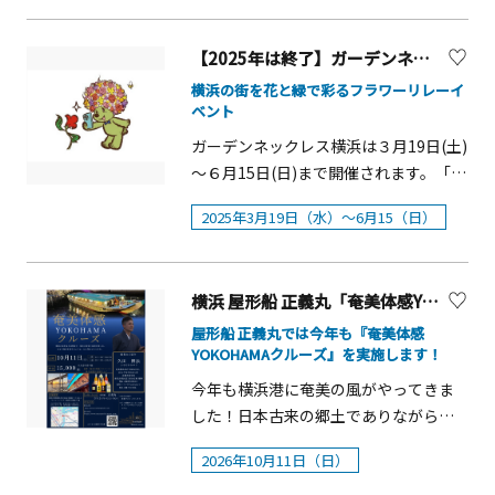
地で、西洋風の雰囲気ただよう街とし
テイエール」から香り高いオリジナル
（金）〜12月25日（木）&nbsp;■ 料
など、気分に合うテーマのメニューを
ます。 X JAPANのギタリスト
ても知られています。みなとみらい線
ティーをご用意し、落ち着いた雰囲気
金16,000円（グラスシャンパン1杯、25
お楽しみください。&nbsp;盛夏グル
&ldquo;HIDE&rdquo;として、ソロアー
元町・中華街駅やJR石川町駅からほど
【2025年は終了】ガーデンネックレス横浜2025
とともにスイーツをお楽しみいただけ
種のカフェフリー、ホテルシェイプコ
メ！フェア概要■開催期間： 2025年7
ティスト(hide with Spread
近く、入口にあるフェニックスのモニ
ます。ご家族やご友人とのご利用はも
横浜の街を花と緑で彩るフラワーリレーイ
ンテナ入りカクテル付き）
月19日（土）～8月31日（日）
Beaver/zilch)として、日本の音楽シー
ュメントが印象的。全長約600ｍに及ぶ
ベント
ちろん、一名様よりご予約いただけま
&nbsp;13,500円（グラスシャンパン1
&nbsp;■開催場所： MARK IS みなとみ
ンに 多大な影響を与え続ける
通りには、世代を超えて愛される老舗
すので、自分へのご褒美のひとときに
杯、25種のカフェフリー付き）
らい 各飲食店舗にて展開&nbsp;※詳細
ガーデンネックレス横浜は３月19日(土)
&ldquo;hide（ヒデ）&rdquo;。 昨年12
の名店から個性豊かでオシャレな雑貨
もぜひご利用ください。概要〇名称：
&nbsp;※持ち帰り用ホテルシェイプコ
はMARK IS みなとみらい特設サイトを
～６月15日(日)まで開催されます。「ガ
月13日にhideが生誕60周年を迎え、
店やカフェなどが軒を連ねます。毎年2
苺と桜のアフタヌーンティー〇場所：
ンテナは新しいものが用意されます
ご確認ください。&nbsp;不二家の新ブ
ーデンネックレス横浜」は、横浜の街
「hide 60th Anniversary」プロジェク
月と9月に開催されるチャーミングセー
2025年3月19日（水）～6月15（日）
ローズホテル横浜１F「ブラスリー ミリ
&nbsp;※グラスシャンパンはノンアル
ランド「ペコちゃんmilkyドーナツ」が
を舞台に2017年から続く花と緑にあふ
トが盛り上がりをみせる 今年、2021年
ルは多くの買い物客でにぎわいます。
ーラ・フォーレ」〇料金：お一人様
コールスパークリングワインへの変更
新たにオープンしました！
れる都市「ガーデンシティ横浜」を推
から東京・名古屋・大阪・福岡で開催
日本と欧米文化を取り入れながら新し
&yen;6,500※ラ・テイエールの紅茶、
が可能です&nbsp;■ 時間：18：00〜
進するリーディングプロジェクトとし
され各メディアでも話題となった、
いものを生み出し発展してきた街で、
ホテルメイド焼き菓子土産付き
横浜 屋形船 正義丸「奄美体感YOKOHAMAクルーズ」
18：30、または20：30〜21：00の入店
て、毎年開催しています。横浜を象徴す
hide特別企画展 「PSYCHOVISION hide
お気に入りの店を探してみはいかがで
&yen;6,700※スパークリングワイン含
&nbsp;※12月19日（金）、22日
る港の景観のある「みなとエリア」を
屋形船 正義丸では今年も『奄美体感
MUSEUM Since 2000（サイコビジョン
しょうか。
むワンドリンク付き &yen;6,900〇予
YOKOHAMAクルーズ』を実施します！
（月）、23日（火）は18：00〜21：00
はじめ、横浜最大級の大花壇を有する
ヒデ ミュージアム シンス 2000）」が
約：前日17時迄の要予約
の間、&nbsp;30分刻み（18：00／
「里山ガーデン」等の様々なスポット
今年も横浜港に奄美の風がやってきま
ついに横浜でFINALを迎えます。本展覧
18：30／19：00&hellip;）で希望の入
において、サクラにはじまり、チューリ
した！日本古来の郷土でありながら独
会の最大の魅力は、レプリカではない
店時間を選ぶことができます
ップ、バラと、まるでリレーをするよ
特の文化を形成してきた鹿児島県奄美
「実物」のみを展示していること。
2026年10月11日（日）
&nbsp;※120分制■ Webサイト：
うに咲き誇る花々を満喫することがで
大島。そのリズムを唄として文化を継
hide オフィシャルマネジメント事務所
&nbsp;https://www.icyokohama-
きます。「ガーデンネックレス横浜」