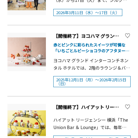
（水）から17日（火）まで、シルクセ
いるジャズボーカリスト佐々木順とジ
的な空間を是非お楽しみください。■
歴史と伝統が残る横浜赤レンガ倉庫の
問いにまで至る、数多くのテーマから
ンターにて「かながわシルクフェア
ャズギタリスト井上大地がJAZZを飛び
開催日時：2025年12月20日（土）■開
&ldquo;時&rdquo;と、ご来場いただく
2026年3月11日（水）～17日（火）
紡ぎ出されています。本展は、『ブラ
（横浜スカーフ販売会ならびにイベン
越え、ポップス等も取り入れた演奏を
催時間：17：00~19：00■開催場所：
お客様の&ldquo;時&rdquo;がクリスマ
ック・ジャック』の500点以上の原稿に
ト）」を開催します。横浜スカーフの
いたします。予約はこちらから※本イ
グランモール公園 美術の広場■主催：
スマーケットで重なり、新しい&ldquo;
加え、連載当時の『週刊少年チャンピ
魅力を存分に楽しめる、期間限定の特
ベントは終了しました。
横浜市西区
時&rdquo;を過ごしてほしいという想い
【開催終了】ヨコハマ グランド インターコンチネンタル ホテル「いちごとルビーショコラのアフタヌーンティー」
オン』や1970年代に発行された単行本
別なイベントです。横浜の歴史や文化
が込められています。&nbsp;今年は本
の200以上のエピソードの直筆原稿が展
に触れながら、自分だけの一枚を見つ
赤とピンクに彩られたスイーツが可憐な
イベントを象徴する本物のモミの木を
「いちごとルビーショコラのアフタヌーン
示される『ブラック・ジャック』史上
けてみませんか。皆さまのご来場をお
使用した巨大ツリーが過去最大約 12m
ティー」
最大規模の展覧会です。世界的に評価
待ちしています。実施概要■開催期
ヨコハマ グランド インターコンチネン
にアップデートされています。昨年に
されている名作マンガ『ブラック・ジ
間：2026年３月11日（水）～3月17日
タル ホテルでは、2階のラウンジ＆バー
続き、海とツリーを臨める完全個室の
ャック』のすべてを余すところなく体
（火）■時間：11：00～17：00■場
「マリンブルー」にて、2025年12月1
特等席「プレミアムラウンジ」や、横
2025年12月1日（月）～2026年2月15日
感できます。開催概要〇展覧会名：手
所：シルクセンター横浜スカーフ販売
日（月）〜2026年2月15日（日）の期
（日）
浜赤レンガ倉庫周辺に広がる飲食・物
塚治虫 ブラック・ジャック展〇会期：
会：シルクセンター1階特設会場イベン
間限定で、いちごとルビーショコラを
販ブース、会場内を彩る煌びやかなイ
2025年1月16日(木)〜2月25日(火)〇時
ト会場：シルクセンターB1F催事場■実
テーマにしたアフタヌーンティーが提
ルミネーション等、今年も幅広いお客
間：10:00～20:00 ＊入館は閉館の30
施主体：かながわシルクフェア実行委
供されます。&nbsp;いちごと並んで主
様にお楽しみいただけるコンテンツが
【開催終了】ハイアット リージェンシー 横浜「ホワイトストロベリー・アフタヌーンティー」
分前まで。（そごう横浜店の営業時間
員会【イベント内容】＜スカーフ結び
役となるのは &ldquo;第4のチョコレー
用意されています。開催概要■期間：
に準じ、変更になる場合がございま
方教室＞普段の装いに使える簡単で素
ト&rdquo;として注目を集めるルビーシ
ハイアット リージェンシー 横浜「The
2025年11月21日（金）～12月25日
す）〇休館日：会期中無休〇主 &nbsp;
敵なアレンジ方法を伝授します。■開
ョコラ。着色料を一切使わずに生まれ
Union Bar ＆ Lounge」では、毎年好
（木） 計35日間&nbsp;※雨天決行、荒
催＝そごう美術館、NHK横浜放送局、
催日：2026年3月12日（木）～3月16日
るピンク色とフルーティーな酸味が魅
評のストロベリーアフタヌーンティー
天時は休業することがあります