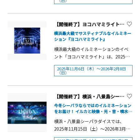
（日）
後援 公益財団法人 神奈川産業振興セ
Green Carpet Theater 」 を同時開催
活＆誘惑メニュー参加店舗：29店舗
ったよさこいチームによる演舞を終日
ンター（KIP） &nbsp;協力 神奈川
※荒天中止■開催時間：17：15～20：
&nbsp;(きのこメニュー:15店舗、発酵
街を舞台に実施いたします。観覧は無
SGGクラブ（神奈川善意通訳者の会）
30&nbsp; &nbsp;■会場：川崎競馬
食材メニュー:7店舗、誘惑メニュー:17
料。世代や国籍も越えて交流し、横浜
【開催終了】ヨコハマミライト2025 ～みらいを照らす、光のまち～
&nbsp;主なプログラム ○外国人留学
場 内馬場芝生広場、サンサン広場
店舗)&nbsp;※詳細は横浜ランドマーク
の街ににぎわいと活気をもたらし、人
生向け合同会社説明会 ○外国人留学
横浜最大級でサスティナブルなイルミネー
■入場料：無料【盆踊り】概要定番の
タワーHPをご覧ください。
のパワーや笑顔の魅力を発信すること
ション『ヨコハマミライト』
生向け就職支援講座 ○居合ショーや
盆踊りの曲をはじめ、J-POPやアニメ
を目的として開催します。開催概要■
大道芸などのステージパフォーマンス
ソングまで誰でも楽しく踊れます。そ
横浜最大級のイルミネーションのイベ
開催日：2025年10月18日（土）・19日
○日本の文化体験「浴衣着付け体
の場で踊り方をレクチャーするので、
ント「ヨコハマミライト」は、2025年
（日）※ 雨天決行 荒天中止■時
験」等の体験コーナー ★KANAFANまつ
初めて盆踊りを体験する方も気軽に参
11月6日（木）～2026年2月8日（日）
間：10：00～18：00■場所10月
2025年11月6日（木）～2026年2月8日
り公式ウェブサイト
加できます。■開催日時：8月3日
の期間、「横浜駅東口」から「グラン
（日）
18（土） 馬車道通り一帯10月
https://kanafanevent.com/ &nbsp;
（月）18：00～18：308月4日（火）
モール公園」まで全長約1.5kmを中心
19（日） 象の鼻パーク2ヶ所・新港中
【問合せ先】 神奈川県 文化スポーツ観
18：40～19：10■場所：サンサン広
とした横浜・みなとみらい各エリア
央広場・新港合同庁舎広場【内容】
光局 国際課 国際交流・協力グループ
場 ステージ■料金：無料【駄菓子屋
を、約25万球のブルーを基調とした
【開催終了】横浜・八景島シーパラダイス「LIGHTIA～七色のキセキ～」
○ チーム対抗「南中ソーラン合戦」を
Tel：045-210-3755（直通）
ROCKステージショー】概要ノスタルジ
LEDライトの鮮やかな光で包み込みま
実施し、優勝チームが大トリ演舞の座
今冬シーパラならではのイルミネーション
ックな少年時代をオマージュする「駄
す。太陽光や風力などの自然エネルギ
をお届け！ イルカと映像・光・音・噴水の
を獲得 ○ 歌手・中村あゆみさんとの
菓子屋ROCK」が今年も夏夜祭に登場。
ーで発電されたグリーン電力を活用す
演出がシンクロした没入型ナイトパフォー
コラボによるフィナーレ企画「目指せ
横浜・八景島シーパラダイスでは、
マンス
駄菓子をステージに持ち込んで、観客
る、環境に配慮したサスティナブルな
1,000人の大演舞」 ○「ベトナムフェ
2025年11月15日（土）～2026年3月1
と一緒に踊り騒ぎのライブを披露しま
イルミネーションです。イルミネーシ
スタin神奈川」との連携による海外交
日（日）の期間、シーパラならではの
す。■開催日時8月3日（月）18：40～
ョン開催期間中、様々なイベントも開