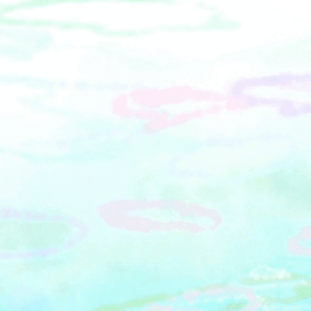
連ね、二棟間の広場では四季折々のイ
やバーなどの魅力あふれる店舗が連な
ベントを開催。&nbsp;施設に隣接する
る横浜において、「花と緑」、「食」
赤レンガパークは、横浜港を臨む開放
を楽しむことができるイベントよこは
的なロケーションが魅力で、観光で訪
まグルメマップ「花味絵図」を展開。
れた方だけでなく、ランニングやワン
本WEBサイトは、NPO法人横浜ガスト
ちゃんとのお散歩など多くの方が行き
ロノミ協議会との連携事業です。よこ
交い、思い思いの時間を過ごせる場
はまグルメマップ花味絵図はコチラか
に。港を行き交う船やみなとみらいの
ら！みんなでつくろう「はなみるスポ
景色を眺めたり、芝生に座ってくつろ
ット横浜」最新の開花情報や市内の美
いだり、目の前の桟橋からはクルーズ
しい花や緑のスポットを探せるサイト
船の船旅もお楽しみいただけます。
「はなみるスポット横浜」は、一日最
&nbsp;
大４万枚投稿のある植物SNSアプリ
「GreenSnap」と連動し、実際の訪問
者の投稿などから、リアルタイムな情
報を見ることができます。また、自分
で撮影した花や緑の写真を
「GreenSnapアプリ」で投稿をするこ
とにより、「はなみるスポット横浜」
のサイト作りに参加できます。みんな