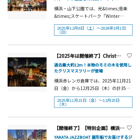
ッジなどのアクセサリーづくりも行わ
イーボウル作成体験 お好きなフルー
ちらをご覧ください。
Music Port YOKOHAMA委員会■イベン
れます。&nbsp;また、様々な来場者が
横浜・山下公園では、光&times;音楽
ツを自分で選んで盛り付けて、オリジ
ト詳細：公式ウェブサイト：
気兼ねなく鑑賞できるよう、おしゃべ
&times;スケートパーク「Winter
ナルのアサイーボウルを作ろう！
https://musicport-yokohama.jp/ ＜み
りOK、寝転んで休憩できるスペースを
Wonder Park Yokohama 2025-26」
&hellip;ハワイの朝といえば「アサイー
なとみらい Christmas Market 2025
2025年12月6日（土）～2026年3月1日
設けるなど可能な限り制約を少なくな
を、2025年12月6日（土）～2026年3月
ボウル」。ハワイの健康的な朝食をオ
（日）
たからものは、みらいに輝く＞ヨコハ
っています。五感を使って楽しみなが
1日（日）の期間で開催します。
リジナルで作成できます。 鉄分、カ
マミライトで盛り上がるグランモール
ら障がいや多様性への理解が深まり、
「Shiny Winter」をテーマに、光と音
ルシウム、ミネラル、ポリフェノール
公園でクリスマス期間限定の「クリス
来場者が共生社会について体感できる
楽に包まれた特設スケートリンクを中
などを多く含むスーパーフード！ グ
【2025年は開催終了】Christmas Market in 横浜赤レンガ倉庫
マスマーケット」が今年初開催されま
新しい形のユニークな展覧会です。
心に据え、幻想的な空間を演出しま
ラノーラやお好きなフルーツを自分で
す。会場にはクリスマスの装飾が施さ
過去最大約12m！本物のモミの木を使用し
「第2回かながわともいきアート展」開
す。 今年は、昨年の好評を受けて内
トッピングしてお楽しみいただけま
たクリスマスツリーが登場
れた多数のヒュッテ(木製の露店)が並
催概要■開催期間：2025年11月1日
容をさらにアップグレード。期間中
す。■初心者大歓迎！ フラダンス体
び、クリスマスならではのお菓子や食
横浜赤レンガ倉庫では、2025年11月21
（土）～9日（日） 10:30～20:00■会
は、スケート教室など多彩な体験メニ
験講座 ザ・ワーフハウス 山下公園
べ物等が販売されます。会場内には飲
日（金）から12月25日（木）の計35日
場：横浜赤レンガ倉庫1号館2階スペー
ューをご用意し、子どもから大人まで
&hellip;ハワイといえばフラダンス！横
食ができるテーブルや椅子もあります
間、横浜赤レンガ倉庫イベント広場・
ス■入場料：無料■主催：神奈川県■
楽しめる冬のイベントに進化しまし
浜の港を見ながらハワイの音楽にのっ
2025年11月21日（金）～12月25日
ので、ヨコハマミライトのイルミネー
赤レンガパークにて『Christmas
（木）
協賛株式会社アイネット株式会社あり
た。また、新アクティビティとして山
て朝から健康的な運動を。●スケジュ
ションとともに、みなとみらいならで
Market in 横浜赤レンガ倉庫』を開催し
あけカゴメ株式会社株式会社鎌倉紅谷
下公園内を走るパークトレイン
ール8:50- 受付開始9:00-フラダンス体
はのクリスマスをぜひお楽しみくださ
ます。「クリスマスマーケット」は、
株式会社柴橋商会株式会社ジャクエツ
「Winter Wonder Express」など、世
験教室（※晴天時はテラスまで利用、
い。■開催期間：2025年11月28日
1393 年にドイツ・フランクフルトで始
【開催終了】【特別企画】横浜の老舗屋形船、「正義丸」での特別JAZZライブ
損害保険ジャパン株式会社株式会社パ
代を超えて楽しめる様々なアクティビ
雨天時は室内で行います。）9:45- アサ
（金）～12月25日（木） 計28日間■開
まったと言われているヨーロッパの伝
ソナハートフル株式会社ホテル、ニュ
ティも登場します。 会場内では、横
イーボウルづくり体験10:00- 足湯など
YAKATA JAZZBOAT 屋形船でお届けするジ
催時間：11：00～21：30(ラストオー