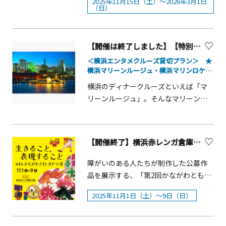
2025年11月15日（土）～2026年3月1日
流チームの演舞披露 ○ 旗士たち共
イルミネーション企画として、イルカ
（日）
19：108月4日（火）18：00～18：
催されます。素敵な音楽や多彩なイベ
演・観客も参加できる「総踊り」の実
と映像・光・音・噴水の演出がシンク
30■場所：サンサン広場 ステージ■
ントとともに、冬の夜空を彩るサステ
施 ○ 小学生が自由に参加できる「運
ロした没入型ナイトパフォーマンス
料金：無料【川崎競馬場カラオケ大
ィナブルなイルミネーションを、ご家
動会で横浜い～じゃん踊ったよ！」コ
「LIGHTIA～七色のキセキ～」が毎夜
【開催は終了しました】【特別企画】横浜マリーンルージュ貸切ナイトショープラン
会】概要川崎競馬場のステージ上でカ
族やご友人、大切な方々と一緒にお過
ーナー ○ 観客による「個人賞」の選
開催されます。 2025年7月に生まれ変
ラオケ大会を開催します。お子様から
ごしください。イルミネーション概要
＜横浜エンタメクルーズ貸切プラン＞ ★
出 ○ フォトコンテストの開催■ 主
わった「LIGHTIA～七色のキセキ～」
横浜マリーンルージュ・横浜マリンロケッ
大人まで参加できます。■開催日：8月
■開催期間：2025年11月6日（木）～
催：横浜よさこい祭り実行委員会■ 共
は、過去・現在・未来を旅し、生命の
トスペシャルクルーズショープラン★
4日（火）■時間：19：15～20：15■
2026年2月8日（日）■点灯時間：
横浜のディナークルーズといえば「マ
催：神奈川よさこい組織委員会
誕生・歴史・つながりを描きながら、
場所：サンサン広場 ステージ■料
16:00～23:00 ※点灯時間及び実施範
リーンルージュ」。そんなマリーンル
命の調和と未来の希望につなぐ&ldquo;
金：1,000円（税込）■参加受付：当日
囲が期間により異なります。予めご了
ージュと、横浜駅にある大人気のショ
奇跡の花&rdquo;を咲かせるため、イル
夏夜祭本部前にて抽選エントリーを行
承ください。■実施エリア：横浜駅東
ーレストラン「マリンロケット」がコ
カたちが時空を超える壮大な物語を表
います。■＜抽選券配布時間＞ 17：30
口、はまみらいウォーク、みなとみら
ラボレーション。この度、マリーンル
現したパフォーマンスです。映像・
【開催終了】横浜赤レンガ倉庫「第2回 かながわともいきアート展～生きること、表現すること～」
～18：40■＜抽選実施時間＞ 18：45～
い歩道橋、グランモール公園、帆船日
ージュの船内でマリンロケットのショ
光・音・噴水の演出によって、イル
19：00【Green Carpet Theater in 川
本丸(船体整備期間は除く)など各エリア
ーが楽しめる、団体様向け平日限定の
障がいのある人たちが制作した公募作
カ、トレーナー、視覚演出の３つがト
崎競馬場】概要川崎競馬場の大型ビジ
■全長：約1.5km■電球総数：LED約
スペシャルディナークルーズプランが
品を展示する、「第2回かながわともい
ライアングルを形成するようにシンク
ョンで映画を上映します。幅広い世代
25万球(ブルー、ゴールド、ホワイト)■
できました。また、ショーを彩る魅力
きアート展」が今年も横浜赤レンガ倉
ロし、イルカと多様な光の色の世界か
に人気の3作品を芝生の広場で無料で鑑
主催：ヨコハマミライト実行委員会■
的なお食事の数々。料理長おすすめの
2025年11月1日（土）～9日（日）
庫で開催されます。神奈川県では、障
ら覚めることのない、圧倒的な20分間
賞できます。■会場：川崎競馬場 内
共催：横浜市西区■後援：横浜市都市
ブッフェ料理と飲み放題をマリーンル
がい者アートを「ともいきアート」と
をお届けいたします。 さらに、水族館
馬場芝生広場■入場料：無料■開催日
整備局 ヨコハマミライト 2025 各種関
ージュ２Fのセレッソを貸切にてご用意
称し、「ともに生きる社会かながわ憲
「アクアミュージアム」前の広場に