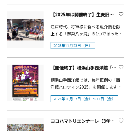
合衆国【装飾者】山本 直子（神奈川イ
参加者が盆踊りを楽しんでいます。大
会【装飾者と会場一覧】 横浜山手西洋
ンテリアコーディネーター協会） 横浜
変盛り上がる盆踊り大会に是非お越し
館 装飾者（敬称略） 外交官の家 いけば
【2025年は開催終了】生麦旧東海道祭りとアナゴ
市イギリス館 【テーマ国】英国（グ
ください。
な嵯峨御流 特別華務職辻󠄀井 ミカ ブラ
レートブリテン及び北アイルランド連
フ18番館 いけばな松風 家元塚越 応
江戸時代、将軍様に食べる魚介類を献
合王国）【装飾者】いなみ 純子（ケイ
駿 ベーリック・ホール 小原流 家元小
上する「御菜八ヶ浦」の1つであった生
山田ガーデニングスクール横浜教室代
原 宏貴 エリスマン邸 古流松應会 家
麦では、大人から子どもまで楽しめる
表）本間 るみ子（Studio R 主宰） 山手
2025年11月23日（日）
元千羽 理芳 山手234番館 一葉式いけ
食のイベント「生麦旧東海道まつり」
111番館&nbsp;&nbsp;&nbsp;【テー
花 家元粕谷 尚弘 横浜市イギリス館
が行われます。アナゴ天ぷらが人気で
マ国】大韓民国&nbsp;&nbsp;【装飾
華道家元池坊 次期家元池坊 専好 山手
す。
者】竹内 薫（The Table ALICE 主宰）
【開催終了】横浜山手西洋館「西洋館 ハロウィン2025」
111番館 未生流 家元肥原 慶甫
旧山手68番館【テーマ国】フィリピン
共和国【装飾者】フィリピン共和国大
横浜山手西洋館では、毎年恒例の「西
使館★キャンドルガーデン ■場所：
洋館ハロウィン2025」を開催します。
山手イタリア山庭園■日時：12月20日
山手西洋館の館内にハロウィン装飾を
2025年10月17日（金）～31日（金）
（土）日没～19：00（荒天の場合は翌
し、フォトスポットも設置します。ま
日）
た、西洋館と近隣施設を巡る仮装スタ
ンプラリーも開催します（参加費無
ヨコハマトリエンナーレ（3年に一度開催 現代アート国際展）
料）。オリジナル仮装グッズやバルー
ン、軽食、お菓子の販売に加え、収穫