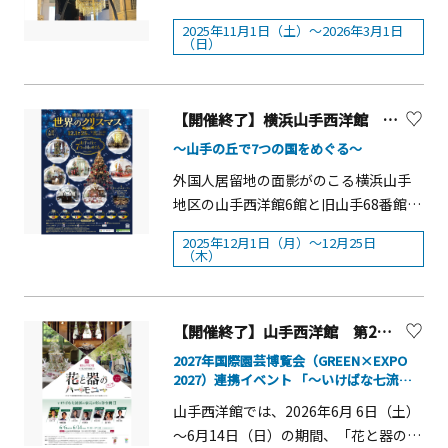
マスイルミネーション」、12月26日か
2025年11月1日（土）～2026年3月1日
ら2026年3月1日まで「元町ウィンター
（日）
イルミネーション」の開催にともな
い、2025年11月1日に「元町クリスマ
スツリー点灯式」を実施します。みな
【開催終了】横浜山手西洋館 世界のクリスマス2025
とみらい線「元町・中華街」駅、JR京
～山手の丘で7つの国をめぐる～
浜東北線「石川町」駅からすぐ、横浜
外国人居留地の面影がのこる横浜山手
開港の頃より外国人向けの商店が並
地区の山手西洋館6館と旧山手68番館で
ぶ、モダンな西洋文化をいち早く取り
は、7か国のクリスマス装飾と文化を紹
入れたお洒落な街。横浜元町発祥のフ
2025年12月1日（月）～12月25日
介します。各館では、その国のクリス
ァッションブランドや家具、ジュエリ
（木）
マス装飾やリース講座やコンサートな
ー店等の他、グルメ店舗が軒を連ねた
どで各国の文化を体験できるほか、山
個性溢れるショッピングストリートで
手イタリア山庭園を幻想的な光で包む
す。 神奈川トヨタ自動車株式会社の協
【開催終了】山手西洋館 第24回「花と器のハーモニー2026」【横浜市】
「キャンドルガーデン」をお楽しみい
力のもと「車両（水素）の外部給電機
2027年国際園芸博覧会（GREEN×EXPO
ただけます。概要■開催日：2025年12
能」を使用してのエコロジーな話題性
2027）連携イベント 「～いけばな七流派
月1日(月)～12月25日(木)■時間：9：
の家元が彩る洋空間Ⅱ～」
の高い点灯式になります。プレゼンタ
山手西洋館では、2026年6月 6日（土）
30～17：00&nbsp;&nbsp;※金・土曜
ーとして女優・タレントの「丸りお
～6月14日（日）の期間、「花と器のハ
日は18:00まで■場所：横浜山手西洋館