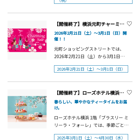
（祝）
横浜市、在日ドイツ商工会議所、ドイ
エのアイデアと技が光るスイーツが彩
名さまは入館無料。&nbsp;&nbsp;■公
代のみ）※事前申し込み可＜シルクシ
か。「いちごとルビーショコラのアフ
フライのミニバーガー、鴨スモークと
ます。例年見ごろを迎える2月中旬～下
ツ観光局 &nbsp;【快適な過ごし方のご
り豊かに揃います。セイボリーには、
式オンラインチケット［e-tix］
ュシュ作り＞シルクスカーフで、キュ
タヌーンティー」 概要■期間：2025年
柚子のキッシュ、カンパチと冬野菜の
旬にかけて梅まつりを開催していま
案内】※詳細は特設サイトをご確認く
磯の香りただようあおさと桜エビのタ
https://www.e-tix.jp/sogo-seibu_bj
ートなシュシュ作り体験、髪にもスカ
12月1日（月）〜12月18日（木）、
アンサンブルなど、旬の食材を生かし
す。スタンプを押してビンゴカードを
ださい&nbsp;①優先入場チケット
【開催終了】横浜元町チャーミングセール2026春
ルティーヌや、インドで広く親しまれ
ーフ、ストールにも使用できます。■実
2025年12月26日（金）〜2026年2月15
た季節感あふれるラインアップです。
作り、園内で本物を探してビンゴを揃
&nbsp;お客様の声に応えて昨年誕生。
2026年2月21日（土）～3月1日（日）開
ているローカルフードのパニプリ、軽
施日：3月14日（土）・3月15日（日）
日（日）&nbsp;■ 時間：12：00〜
概要■期間：2026年1月13日（火） ～
える「スタンプビンゴ」や梅の花に見
今年も入場までの待ち時間を短縮でき
催！！
い食感の丸いパイの上にポテトサラダ
■時間：11：30～14：00／15：00～
※120分制■ 料金8,200円（いちご入り
2026年2月28日（土）■時間：12：00
立てたこどもの国オリジナルの「梅の
るチケットを販売します。※販売は
をトッピングした一品など、旬の素材
元町ショッピングストリートでは、
16：30■参加費：300円＜シルクハン
スパークリングワイン1杯＆25種のカフ
または14：30からの2時間制※前日
かざぐるま工作」など、ご家族みんな
WEBのみとなります&nbsp;②完全個室
を多彩なアレンジでお届けします。
2026年2月21日（土）から3月1日
ドマッサージ＞シルク入りハンドクリ
ェフリー付き）&nbsp;7,000円（25種
19：00までのインターネット予約のみ
でお楽しみください。 雪印こどもの国
の「プレミアムラウンジ」&nbsp;ご好
「春」を愛でる和洋折衷な味わいを楽
（日）までの9日間、日頃のご愛顧への
ームを使用して、手肌を整えます。■実
のカフェフリー付）&nbsp;※いちご入
の受付■価格：6,500円／スパークリン
牧場名物の特別牛乳サングリーンの無
評いただき3年目となる完全個室「プレ
2026年2月21日（土）～3月1日（日）
しむ優雅なティータイムをお楽しみ下
感謝を込めて「元町チャーミングセー
施日：3月14日（土）・3月15日（日）
りスパークリングワインは、ノンアル
グワインのフリーフロー（90分）付き
料配布も予定しています。2026年の梅
ミアムラウンジ」が5棟限定で今年も登
さい。春のアフタヌーンティー概要■
ル2026春」を開催します。2026年春の
■時間：11：30～14：00／15：00～
コールへ変更可能&nbsp;「いちごとル
8,000円※サービス料・消費税込み ＜ウ
まつり■日程：2026年2月21日（土）
場。本イベントを象徴する巨大クリス
販売期間：2026年3月1日（日）～4月
チャーミングセールは、2027年に開催
16：30■参加費：500円シルク入りハ
ビーショコラのアフタヌーンティー 〜
ェルカムドリンク＞いちびこ＜スイー
～23日（祝）雨天中止■開催時間：
マスツリーと横浜港を臨める特等席
【開催終了】ローズホテル横浜 苺と桜のアフタヌーンティー
30日（木） ■提供時間 12：00～
予定の「GREEN&times;EXPO 2027」
ンドクリームを使用して、手肌を整え
クリスマスバージョン〜」 概要■ 期
ツ＞8種苺のガトー &ldquo;フレジェ
10：00～15：00/こどもの国開園時
で、ラウンジ限定のスペシャルメニュ
20：00（L.O.19：30）■料金：7,590円
に向け&ldquo;花&rdquo;をモチーフに
春らしい、華やかなティータイムをお届
ます。＜横浜スカーフ親善大使とキン
間：2025年12月19日（金）〜12月25日
&rdquo;／フレーズ マカロン／シャン
間：9：30～16：30
ーを味わいながら、人混みを避けて大
け。
（税込・サービス料込） ※土日祝は
展開。お買い物を通して心がときめ
タロー&amp;スウィンギー写真撮影会
（木）&nbsp;■ 時間：12：00〜15：
パンと苺のヴェリーヌ／アマンドフレ
切な人との時間を楽しめます。
ご利用時間を3時間■提供店舗：本館１
き、笑顔が咲き誇るような、特別な体
＞■実施日：3月15日（日）■時間：
ローズホテル横浜 1階「ブラスリー ミ
30（L.O. 15：30） ※120分制■ 料金
ーズ／フレーズカヌレ／苺と柚子のタ
階 ロビーラウンジ ラ・テラス ＜17：
験をイメージし、元町ショッピングス
13：30～14：00／15：00～15：30※
リーラ・フォーレ」では、季節ごとに
9,000円（クリスマスカクテルまたはい
ルト／白あんと苺のロールケーキ／苺
00以降のご利用特典＞季節限定の「桜
トリート全体が春の訪れを感じさせる
当日受付
アフタヌーンティーをご用意しており
ちご入りスパークリングワイン1杯、
のボンボンショコラ＜セイボリー＞3種
2025年3月1日（土）～4月30日（水）
のカクテル」または、「ノンアルコー
装いとなり、皆さまをお迎えします。