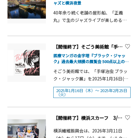
統的なクリスマスイベントで、現在で
ャズと横浜夜景
ーグランドホテルアソシア新横浜三井
浜ならではのキッチンカーやホットド
思い思いにお過ごしください。10:30 終
ダー21：00)■開催場所：グランモール
は世界各地で開催されています。
不動産レジデンシャル株式会社■後援
リンクスタンドが並び、週末にはDJブ
了予定【実施日】2025年3月11日
40年余り続く老舗の屋形船、「正義
公園「美術の広場」周辺■入場料：無
『Christmas Market in 横浜赤レンガ
一般社団法人神奈川県商工会議所連合
ースによる音楽パフォーマンスも展
（火）【金額】お一人様 5,000円
丸」で生のジャズライブが楽しめる、
料■主催：ヨコハマミライト実行委員
倉庫』は、日本でも有数のクリスマス
会神奈川県商工会連合会公益財団法人
開。光・音楽・食・アクティビティが
&nbsp;予約はこちらからまた、ザ・ワ
特別プラン。今までにない屋形船での
会 ■共催：横浜市西区※2025年11月
マーケットとして2024年の「行ってみ
神奈川芸術文化財団横浜市横浜市教育
融合した&ldquo;冬の体験型パーク
ーフハウス 山下公園ではモーニングタ
ジャズライブ体験と、横浜の夜景を感
28日(金)の営業時間は17:00～21:30とな
たいクリスマスマーケットランキン
委員会■特別協力株式会社タカラトミ
&rdquo;として、より多彩で温かな時間
イムの取組として、ピクニックプラン
じる特別なナイトクルージングです。
ります。※開催予定は天候等により変
グ)」で1位に輝きました。&nbsp;クリ
【開催終了】そごう美術館「手塚治虫 ブラック・ジャック展」（横浜）
ー ■協力神奈川県障害者芸術文化活
をお届けします。開催概要■開催期
も実施しています。（詳細はこちら）
生のジャズバンドによる演奏に加え、
更となる場合がございます。最新の予
スマスマーケット発祥の地・ドイツか
動支援センター公益財団法人神奈川県
間：2025年12月6日（土）～2026年3月
医療マンガの金字塔『ブラック・ジャッ
屋形船をまるでジャズクラブのように
定は、クリスマスマーケットホームペ
ら取り寄せたクリスマスマーケットの
ク』過去最大規模の展覧会 500点以上の生
身体障害者連合会社会福祉法人神奈川
1日（日）■時間：平日13：00～21：
演出した照明、また横浜自慢のおつま
ージで発信します。＜西区キャンドル
象徴でもある&ldquo;ヒュッテ&rdquo;
原稿から手塚治虫の情熱と執念を大解剖！
県社会福祉協議会認定NPO法人アーク
00／土日祝11：00～21：00※2025年
そごう美術館では、「手塚治虫 ブラッ
み、軽食やお酒の飲み放題などをご用
アート2025＞「横浜市西区キャンドル
（木の小屋）や、会場の装飾等は、現
シップ横浜商工会議所横浜中華街発展
12月22日（月）～2026年1月12日
ク・ジャック展」を2025年1月16日(木)
意しております！！【実施日】2025年2
アート」は、今年で16回目を迎える一
地の世界観が表現され&ldquo;本場感
会協同組合※イベント詳細は下段の神
（月）は土日祝の営業時間となりま
より開催します。顔に傷のある黒ずく
月16日(日)【料金】お一人様 10,000円
夜限りのキャンドルイベントです。横
&rdquo;をお楽しみいただけます。みな
2025年1月16日（木）～ 2025年2月25日
奈川県ホームページよりご確認くださ
す。■開催場所：山下公園（おまつり
めの天才外科医ブラック・ジャック
（税込）【時間】16:30-17:50【出演
（火）
浜市西区のマスコットキャラクター
とみらいの近代的な街並みと海を臨む
い。
広場近辺）■入場料：無料（スケート
と、彼が生んだ "18歳で0歳" の女の子
者】 AMOMA力強くも澄み渡った響で
「にしまろちゃん」と滋賀県彦根市の
横浜赤レンガ倉庫に煌びやかなクリス
パークは有料）■主催：YMC冬季山下
ピノコ。強力なキャラクターたちが繰
人々の心にそっと優しく染み込んでい
キャラクター「ひこにゃん」のモチー
マスの雰囲気が融合し、趣を感じる特
公園イベント実行委員会（構成：YMC
り広げる物語は世界を舞台に、人間や
くクリスタルボイス、浮遊感とキャッ
フキャンドルや地元の小学生の皆さん
【開催終了】横浜スカーフ 3/11～3/17「かながわシルクフェア」開催！【横浜市】
別な時間をお過ごしください。2010 年
協議会・横浜市 他）
生きものの命とそれを救う医療、人と
チーさ溢れる上質なシルクのようなギ
が心を込めて描いたメッセージキャン
に初開催して 16 回目を迎える今年のコ
しての生きざまや、そもそも「医者は
横浜繊維振興会は、2026年3月11日
ターサウンド。都内を中心に活躍して
ドルが会場を優しく照らします。幻想
ンセプトは「Time」。110 年を超える
何のためにあるのだ」という根本的な