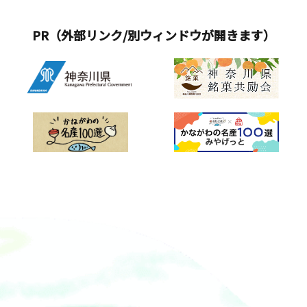
へ直送される、まさに&ldquo;朝採れ最
で、2週間ずつ計8品展開します。ディ
速&rdquo;の贅沢な一品です。 主な品
ナータイムは、ランチメニューをアラ
PR（外部リンク/別ウィンドウが開きます）
種は「ゴールドラッシュ」。果物のよ
カルトとして提供するほか、エリアの
うな甘さとみずみずしさ、とろけるよ
食材を組み合わせたおつまみメニュ
うな食感が特長です。生産者たちは夜
ー、神奈川の日本酒やビールを提供。
中の12時から畑に入り、1本ずつ丁寧に
ランチタイム・ディナータイム・販促
収穫・選別。虫や病気のチェックも徹
棚のタイアップ枠を、すべて神奈川一
底し、新鮮さと美味しさを守っていま
色のフルジャックで展開いたします。
す。食卓に届くまでのスピードとこだ
また、店内では大漁旗や小田原提灯の
わりが詰まった、&ldquo;感動の甘さ
展示、スカジャンの試着体験を実施。
&rdquo;をぜひご体感ください。菜速あ
さらに、かながわの名産100選の食と体
やせコーン販売会概要■販&nbsp; 売
験が当たるガチャガチャなど、この秋
&nbsp; 日：2025年6月26日（木）■販
おもわず神奈川に行ってみたくなる仕
売場所：かながわ屋（そごう横浜店地
掛けが満載です。かながわの名産100選
下２階）■営業時間：10:00～20:00
&times;るるぶキッチン「まるごと！神
※販売はなくなり次第終了■価
奈川レストラン」※価格は税込です。
格：600円（税込、2本入り）
【ランチメニュー 前半】10/3（金）～
10/16（木）■足柄牛のすき煮定食【足