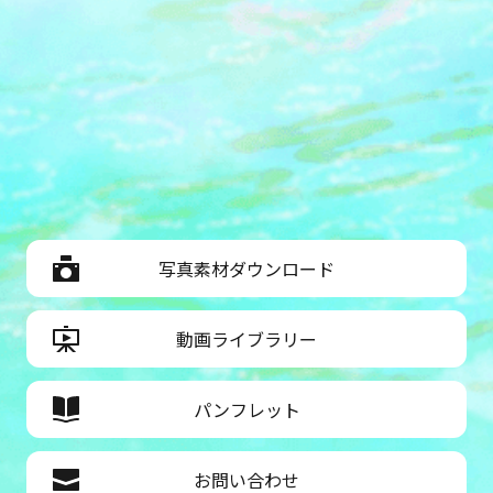
崎】&times;【丹沢大山】580円■きゃ
らぶきポテトサラダ【丹沢大山】 890
円■四五六菜館 点心3種食べ比べ【横
浜・川崎】 680円■神奈川3種盛り晩酌
セット【横浜・川崎】&times;【三浦半
島】&times;【丹沢大山】1,500円■三
崎のまぐろのセビーチェ湘南ゴールド
ドレッシング【三浦半島】&times;【湘
南】 980円■三崎のまぐろの茜身 竜田
揚げ【三浦半島】 680円■籠清 蒲鉾3種
写真素材ダウンロード
食べ比べ【箱根】 830円■三崎のまぐ
ろ 5種盛り食べ比べ【三浦半島】 2,180
円■ポテチパンのブルスケッタ【三浦
動画ライブラリー
半島】 580円■クリームチーズキムチ
【横浜・川崎】 890円■愛川のたまご
プリン【丹沢大山】 680円※限定メニ
パンフレット
ューから7品をピックアップした「まる
ごと！神奈川コース」（お1人様5,000
お問い合わせ
円）もご用意しております。『かなが