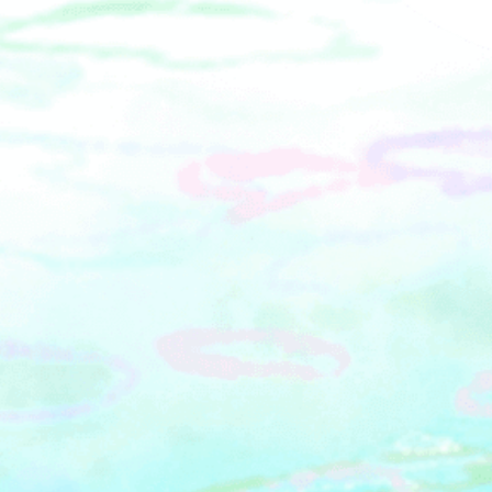
柄】 2,000円■ふわふわデミグラスオム
ライス定食【相模湖・相模川流域】
1,400円■まご茶漬けと籠清の蒲鉾定食
【箱根】 1,250円■三崎のまぐろの3種
食べ比べ丼【三浦半島】 1,600円【ラン
チメニュー 後半】10/17（金）～
10/31（金）■厚木のとん漬け定食【丹
沢大山】 1,400円■湘南しらす丼【湘
南】 1,600円■野菜たっぷり醤油サンマ
ーメン 四五六菜館点心と慶のキムチ
【横浜・川崎】 1,250円■大山豆腐の
ピリ辛麻婆豆腐ときゃらぶき定食【丹
沢大山】 1,400円※すべてのランチメニ
ューに『選べる神奈川銘菓』が付きま
す。※ランチメニューで提供するメニ
ューは、ディナーメニューのアラカル
トとしても提供。【ディナーメニュ
ー】（抜粋）■「おつけもの慶キム
チ」の大山豆腐冷ややっこ【横浜・川