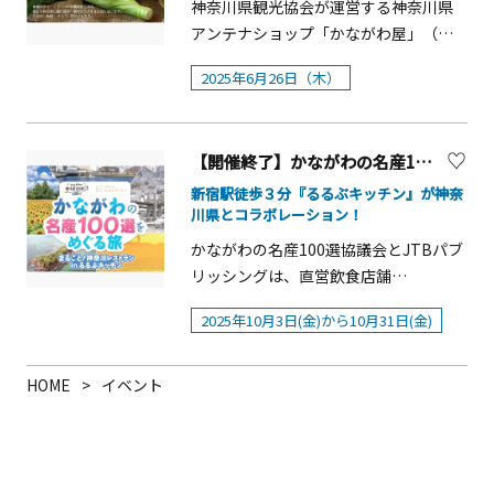
神奈川県観光協会が運営する神奈川県
アンテナショップ「かながわ屋」（そ
ごう横浜店 地下2階）では、2025年6月
2025年6月26日（木）
26日（木）にJAさがみ、とうもろこし
部会が生産する「菜速あやせコーン
&reg;（さいそくあやせコーン）」を、
【開催終了】かながわの名産100選×るるぶキッチン 10/3（金）～「まるごと！神奈川レストラン」開催！
数量限定で販売いたします！&nbsp; 神
奈川県のほぼ中央に位置する綾瀬市で
新宿駅徒歩３分『るるぶキッチン』が神奈
川県とコラボレーション！
育てられる「菜速あやせコーン&reg;」
は、地元の誇る農産物。糖度の高い朝
かながわの名産100選協議会とJTBパブ
採りスイートコーンとして親しまれ、
リッシングは、直営飲食店舗
平成30年に「綾瀬ブランド」、令和元
『editor&rsquo;s fav るるぶキッチ
2025年10月3日(金)から10月31日(金)
年には「かながわブランド」にも認定
ン』において、2025年10月3日(金)から
されています。 名称の「菜速（さいそ
10月31日(金)まで、かながわの名産100
く）」には、「野菜＝菜」と「最速で
選を活用した料理の提供などを行う
HOME
イベント
お届けする」という想いが込められて
「まるごと！神奈川レストラン」を開
います。夜間に糖分を蓄えるとうもろ
催します！ランチタイムは、7つのエリ
こしの特性を活かし、もっとも甘みが
アごとに特色のある名産品を、どんぶ
増す夜明け前から収穫しそのまま店舗
りまたはご飯に合わせた定食スタイル