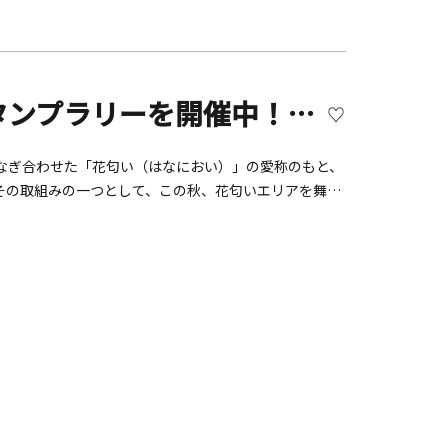
【開催終了】花匂いエリアでスタンプラリーを開催中！！【秦野市・中井町・二宮町・大磯町広域行政推進協議会】
なぎ合わせた「花匂い（はなにおい）」の愛称のもと、
その取組みの一つとして、この秋、花匂いエリアを舞台
指定されたスポットを巡り、必要な数のスタンプを集め
の行楽シーズン、海の魅力と、山の魅力を併せ持つ花匂
月）～2025年11月30日（日）■参加費：無料■応募方
ジタルスタンプラリー各市町のスポット一覧秦野市秦野
ャーパーク（秦野市平沢148）田原ふるさと公園（秦野
1、県立秦野戸川公園内）NITTANパークおおね（秦野市鶴巻
央公園内）中井中央公園 ハートの丘（中井町比奈窪580）
4）江戸わーるどミュージアム～江戸民具街道（中井町久
ンター内）吾妻山公園（二宮町山西1093、管理事務所）
1953-1）川勾神社（二宮町山西2122）大磯町OISO