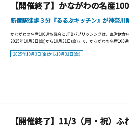
新宿駅徒歩３分『るるぶキッチン』が神奈川
かながわの名産100選協議会とJTBパブリッシングは、直営飲食店舗『ed
2025年10月3日(金)から10月31日(金)まで、かながわの名産
レストラン」を開催します！ランチタイムは、7つのエリアごと
2025年10月3日(金)から10月31日(金)
定食スタイルで、2週間ずつ計8品展開します。ディナータイム
リアの食材を組み合わせたおつまみメニュー、神奈川の日本酒や
のタイアップ枠を、すべて神奈川一色のフルジャックで展開いた
カジャンの試着体験を実施。さらに、かながわの名産100選の食
川に行ってみたくなる仕掛けが満載です。かながわの名産100選&
ン」※価格は税込です。【ランチメニュー 前半】10/3（金）～10/
わふわデミグラスオムライス定食【相模湖・相模川流域】 1,400
崎のまぐろの3種食べ比べ丼【三浦半島】 1,600円【ランチメニュー
定食【丹沢大山】 1,400円■湘南しらす丼【湘南】 1,600
ムチ【横浜・川崎】 1,250円■大山豆腐のピリ辛麻婆豆腐ときゃ
【開催終了】11/3（月・祝）ふ
ニューに『選べる神奈川銘菓』が付きます。※ランチメニューで