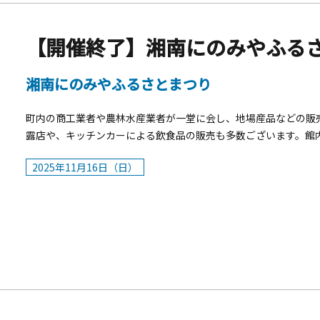
CONNECT（大磯町大磯1398-6）大磯運動公園（大磯町国府本郷
立図書館（大磯町大磯992）湘南発祥の地（大磯町大磯1292） ～ プレゼントの
数 応募条件 A賞 花匂い特産品（1）～どれが当たるかはお楽しみ～ 8名様 必要なスタンプの数：12個以上（各市町で3個
【開催終了】湘南にのみやふる
以上） B賞 花匂い特産品（2）～4市町詰め合わせ～ 20名様 必要なスタンプの数：8個以上（各市町で2個以上） C賞 花匂
い特産品（3）～どれが当たるかはお楽しみ～ 72名様 必要なスタンプの数：4個以上（各市町で1個以上） 参加賞 各市町
湘南にのみやふるさとまつり
からのお土産１品（ピンバッジ、キーホルダーなど） 参加者全員 必要なスタンプの数：4個以上(各市町で1個以上)
&nbsp;応募時の注意事項 ・応募したいプレゼントによって
町内の商工業者や農林水産業者が一堂に会し、地場産品などの販
してください。 ・応募は1人につき1回のみとなります。（複
露店や、キッチンカーによる飲食品の販売も多数ございます。館
だきます。） ・当選者の発表は、プレゼントの発送をもって代
など、1日中楽しめるお祭りとなっています。
2025年11月16日（日）