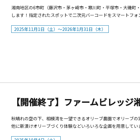
湘南地区の6市町（藤沢市・茅ヶ崎市・寒川町・平塚市・大磯町
します！指定されたスポットで二次元バーコードをスマートフォン
入ります。詳細は特設サイトをご確認ください。■開催期間：2025
2025年11月1日（土）～2026年1月31日（木）
南地区6市町 計18スポット※藤沢市・茅ヶ崎市・寒川町・平塚
ってスタンプをゲットし、ぜひ豪華賞品に応募しよう！※参加に
登録が必要です。
秋晴れの空の下、相模湾を一望できるオリーブ農園でオリーブの実
他に新漬けオリーブづくり体験などいろいろな企画を用意していま
合う休日をお楽しみください!【内容】・オリーブ摘み取り体験