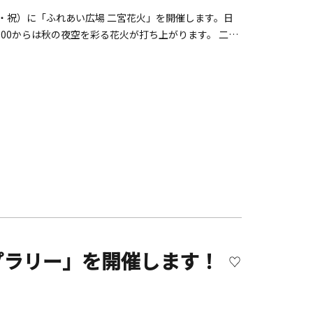
」の大山豆腐冷ややっこ【横浜・川崎】&times;
月・祝）に「ふれあい広場 二宮花火」を開催します。日
■四五六菜館 点心3種食べ比べ【横浜・川崎】 680円
:00からは秋の夜空を彩る花火が打ち上がります。 二宮
times;【丹沢大山】1,500円■三崎のまぐろのセビー
11月3日（月・祝）■時間：18：00～18：20頃■場
80円■三崎のまぐろの茜身 竜田揚げ【三浦半島】 680円
食べ比べ【三浦半島】 2,180円■ポテチパンのブルスケ
890円■愛川のたまごプリン【丹沢大山】 680円※限定
お1人様5,000円）もご用意しております。『かなが
な自然が育んだ農林水産品、地元で長く愛される加工食品や
のニーズの変化やインバウンド等を意識して新たな「か
加工食品56品目、工芸品11品目の計100品目が選定さ
店舗概要『るるぶキッチン』は、『るるぶ』の編集者が全国各地を
ル店舗メディアです。飲食店として料理の提供に加えて、全
ッチン』にてオリジナル料理を通じて、その価値や魅力
プラリー」を開催します！
！