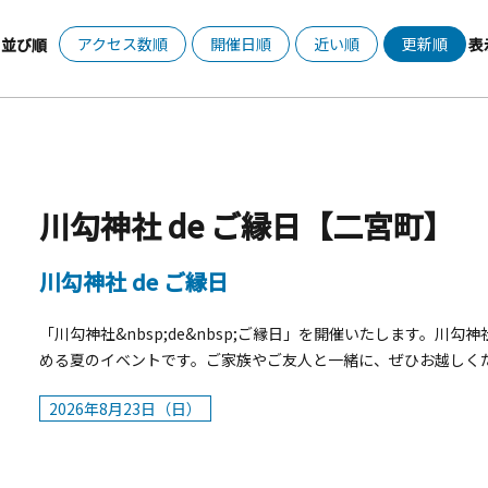
アクセス数順
開催日順
近い順
更新順
並び順
表
川勾神社 de ご縁日【二宮町】
川勾神社 de ご縁日
「川勾神社&nbsp;de&nbsp;ご縁日」を開催いたします。
める夏のイベントです。ご家族やご友人と一緒に、ぜひお越しください。 主な内容 キッチンカ
イド雑貨販売 オリジナル風鈴づくり体験 子ども縁日 サッカーゲ
2026年8月23日（日）