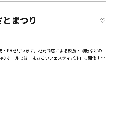
2126-1）大磯郷土資料館（大磯町西小磯446-1）大磯町
内容と応募条件 ～ 賞 プレゼント 当選者
さとまつり
必要なスタンプの数が異なりますので、応募前に再度確認
売・PRを行います。地元商店による飲食・物販などの
数回応募された場合は、最後の応募のみ有効とさせていた
内のホールでは「よさこいフェスティバル」も開催する
えさせていただきます。