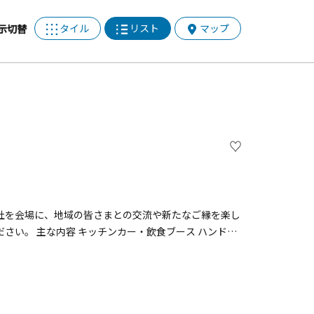
タイル
リスト
マップ
示切替
川勾神社を会場に、地域の皆さまとの交流や新たなご縁を楽し
ー・飲食ブース ハンドメ
ーム体験 フォトカード作成ブース チェロ生演奏