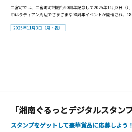
しても提供。【ディナーメニュー】（抜粋）■「おつけもの慶キムチ
二宮町では、二宮町町制施行90周年記念して2025年11月3日（
【丹沢大山】580円■きゃらぶきポテトサラダ【丹沢大山】 890円
中はラディアン周辺でさまざまな90周年イベントが開催され、18
■神奈川3種盛り晩酌セット【横浜・川崎】&times;【三浦半島】&
町商工会青年部「ふれあい広場」 花火打ち上げ■開催日：2025年
チェ湘南ゴールドドレッシング【三浦半島】&times;【湘南】 9
2025年11月3日（月・祝）
所：ラディアン周辺・花の丘公園■主催：二宮町商工会青年部
■籠清 蒲鉾3種食べ比べ【箱根】 830円■三崎のまぐろ 5種盛り
ッタ【三浦半島】 580円■クリームチーズキムチ【横浜・川崎】 
メニューから7品をピックアップした「まるごと！神奈川コース」（
わの名産100選』 について1985年から続く歴史の中で、豊か
工芸品の中から選定された珠玉の逸品リスト。2019年に観光客
ながわの名産100選」を選定しました。現在、農林水産品33品目、
れています。『editor&rsquo;s fav るるぶキッチン』
旅して見つけた&ldquo;おいしい&rdquo;をお届けするリア
国各地で作られている「本物」の食・食材を発掘し、『るるぶキ
を消費者の方にお届けしてきました。
「湘南ぐるっとデジタルスタン
スタンプをゲットして豪華賞品に応募しよう