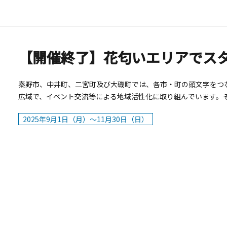
秦野市、中井町、二宮町及び大磯町では、各市・町の頭文字をつ
広域で、イベント交流等による地域活性化に取り組んでいます。
とした「デジタルスタンプラリー」を開催しています！各市町で
2025年9月1日（月）～11月30日（日）
れば、花匂いエリアの特産品等が当たる抽選に応募できます！秋
いエリアに、ぜひお越しください。■開催期間：2025年9月1日（
法：応募フォームからアンケートに答えて、抽選に応募花匂いデ
市観光協会（秦野市大秦町1-1、小田急マルシェ秦野1階）カルチ
市東田原999）YAMA CAF&Egrave;（秦野市堀山下1487-
940）中井町なかい里都まちCAFE（中井町比奈窪580、中井中
厳島湿生公園（中井町井ノ口1310）五所八幡宮（中井町遠藤10
所418）二宮町湘南にのみや観光協会（二宮町二宮961、町民セ
ラディアン花の丘公園（二宮町二宮1184）ふたみ記念館（二宮町山西