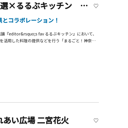
【開催終了】かながわの名産100選×るるぶキッチン 10/3（金）～「まるごと！神奈川レストラン」開催！
県とコラボレーション！
itor&rsquo;s fav るるぶキッチン』において、
100選を活用した料理の提供などを行う「まるごと！神奈川
に特色のある名産品を、どんぶりまたはご飯に合わせた
は、ランチメニューをアラカルトとして提供するほか、エ
ビールを提供。ランチタイム・ディナータイム・販促棚
します。また、店内では大漁旗や小田原提灯の展示、ス
と体験が当たるガチャガチャなど、この秋おもわず神奈
times;るるぶキッチン「まるごと！神奈川レストラ
16（木）■足柄牛のすき煮定食【足柄】 2,000円■ふ
円■まご茶漬けと籠清の蒲鉾定食【箱根】 1,250円■三
 後半】10/17（金）～10/31（金）■厚木のとん漬け
円■野菜たっぷり醤油サンマーメン 四五六菜館点心と慶のキ
らぶき定食【丹沢大山】 1,400円※すべてのランチメ
れあい広場 二宮花火
提供するメニューは、ディナーメニューのアラカルトと