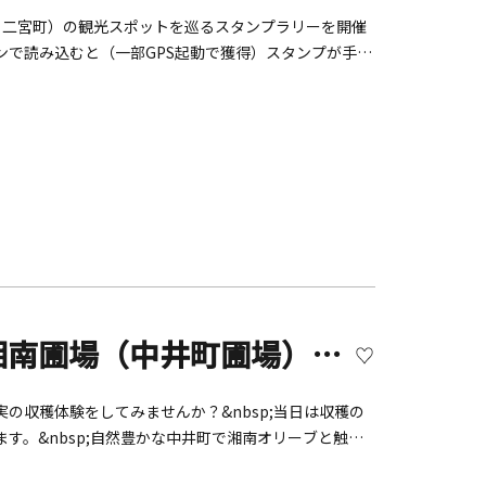
・二宮町）の観光スポットを巡るスタンプラリーを開催
で読み込むと（一部GPS起動で獲得）スタンプが手に
年11月1日（土）～2026年1月31日（土）■場所：湘
市・大磯町・二宮町 各3スポット 湘南をぐるっと巡
は子どもとお出かけ情報サイト「いこーよ」の無料会員
【開催終了】ファームビレッジ湘南圃場（中井町圃場）「オリーブ摘み取り体験」
の収穫体験をしてみませんか？&nbsp;当日は収穫の
す。&nbsp;自然豊かな中井町で湘南オリーブと触れ
・新漬けオリーブづくり体験等【集合場所】二宮町町営