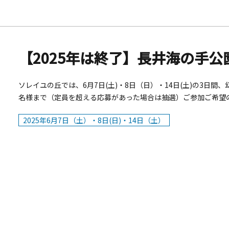
賀2025～ノスタルジック・大阪～概要■開催期間：2025年7月
み開催（全20日間）■営業時間：17：00～21：00（L.O. 2
金：・2時間飲み放題：大人6,600円／小中学生4,400円／5歳以下
／5歳以下無料※すべてビュッフェ料理・飲み放題付き（消費税・
（木）までの事前予約で料金10％オフ！
ソレイユの丘では、6月7日(土)・8日（日）・14日(土)の3日
名様まで（定員を超える応募があった場合は抽選）ご参加ご希望
レイユの丘ホームページをご参照ください。）■締め切り：2025
2025年6月7日（土）・8日(日)・14日（土）
す。