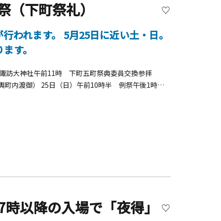
例祭（下町祭礼）
行われます。 5月25日に近い土・日。
ります。
・諏訪大神社午前11時 下町五町祭典委員交換参拝
輿町内渡御） 25日（日）午前10時半 例祭午後1時
2時 宮神輿町内渡御
7時以降の入場で「夜得」