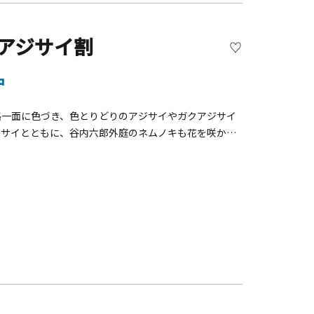
 アジサイ割
中
路一面に色づき、色とりどりのアジサイやガクアジサイ
ジサイとともに、谷内六郎外庭のネムノキも花を咲かせ
/22（日））まで。