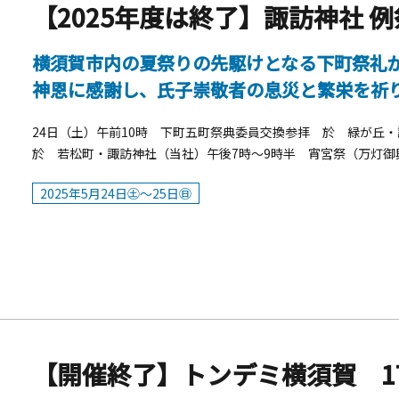
【2025年度は終了】諏訪神社 
横須賀市内の夏祭りの先駆けとなる下町祭礼が
神恩に感謝し、氏子崇敬者の息災と繁栄を祈
24日（土）午前10時 下町五町祭典委員交換参拝 於 緑が丘
於 若松町・諏訪神社（当社）午後7時～9時半 宵宮祭（万灯御
下町五町連合神輿渡御（横須賀中央駅前Ｙデッキ下を発進）午後
2025年5月24日㊏～25日㊐
【開催終了】トンデミ横須賀 1