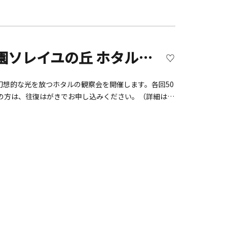
16日（水）～8月16日（土）※期間中の水曜日～土曜日の
0：30）■会場：20階 特設会場「スカイバンケット」■料
無料・3時間飲み放題：大人7,700円／小中学生4,400円
サービス料込） 早割キャンペーン実施中！7月10日
【2025年は終了】長井海の手公園ソレイユの丘 ホタル観察会 ※要事前申込（詳細はWEBサイト参照）
間、幻想的な光を放つホタルの観察会を開催します。各回50
の方は、往復はがきでお申し込みください。（詳細はソ
年5月26日（月）必着※はがき1枚で5名まで応募可能で