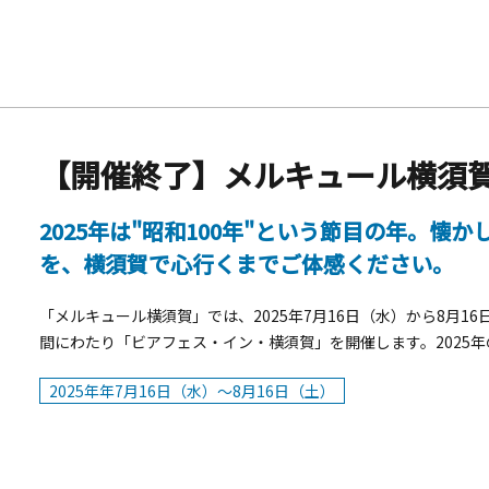
2025年は"昭和100年"という節目の年。
を、横須賀で心行くまでご体感ください。
「メルキュール横須賀」では、2025年7月16日（水）から8月1
間にわたり「ビアフェス・イン・横須賀」を開催します。2025年の
ロ&times;大阪&rdquo;がテーマ。大阪の下町文化と懐かし
2025年年7月16日（水）～8月16日（土）
き、串カツなどの定番グルメはもちろん、「喫茶風ナポリタン」
き氷」など、世代を超えて楽しめるメニューがずらりと並びます
ラフル&hearts;ジュース」など、ドリンクやスイーツも充実
フォーマンスやサプライズ演出も。大阪の夏祭りに迷い込んだよ