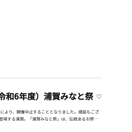
（令和6年度）浦賀みなと祭
号の接近により、開催中止することとなりました。順延もござ
ず登場する浦賀。「浦賀みなと祭」は、伝統あるお祭で
す。祭りの最後には浦賀の夜空に約500発の花火が上