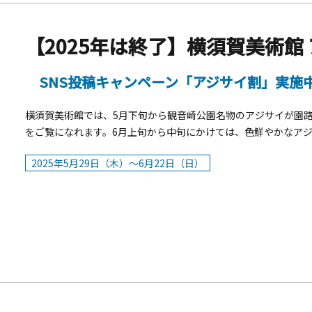
【2025年は終了】横須賀美術館
SNS投稿キャンペーン「アジサイ割」実施
横須賀美術館では、5月下旬から観音崎公園名物のアジサイが園
をご覧になれます。6月上旬から中旬にかけては、色鮮やかなア
ます。 &nbsp; アジサイを撮影して「#横須賀美術館」をつけて、SNSに投稿した画面を受付に提示で、企画展「成川美術
2025年5月29日（木）～6月22日（日）
館コレクション展」観覧料が2割引になるキャンペーン実施中（～6