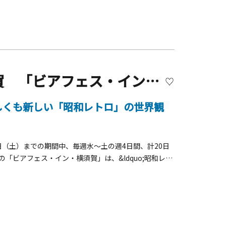
【開催終了】メルキュール横須賀 「ビアフェス・イン・横須賀2025」ノスタルジック大阪
懐かしくも新しい「昭和レトロ」の世界観
6日（土）までの期間中、毎週水～土の週4日間、計20日
「ビアフェス・イン・横須賀」は、&ldquo;昭和レト
の昭和の世界観を再現した会場では、お好み焼き、たこ焼
や「昭和の唐揚げ」、「カラフルゼリー」、「レトロか
。「大阪名物ミックスジュース」や見た目も楽しい「カ
。昭和風情あふれるレトロな空間に提灯が灯り、店内ではパ
うな空間をお楽しみください！ビアフェス・イン・横須