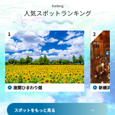
Ranking
人気スポットランキング
1
2
座間ひまわり畑
新横浜ラ
スポットをもっと見る